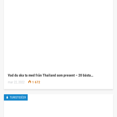
Vad du ska ta med från Thailand som present – 20 bästa…
mar 22, 2022
1 672
🧳 TURISTIDÉER