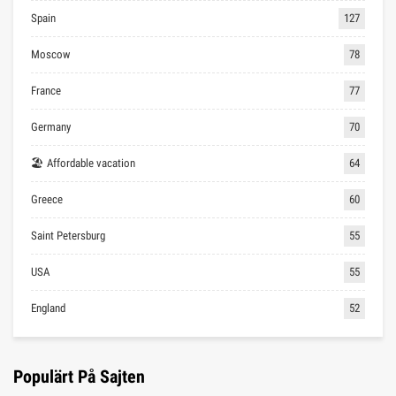
Spain
127
Moscow
78
France
77
Germany
70
🏖 Affordable vacation
64
Greece
60
Saint Petersburg
55
USA
55
England
52
Populärt På Sajten