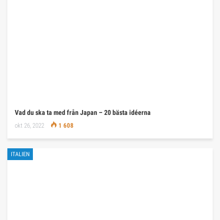
Vad du ska ta med från Japan – 20 bästa idéerna
okt 26, 2022
1 608
ITALIEN