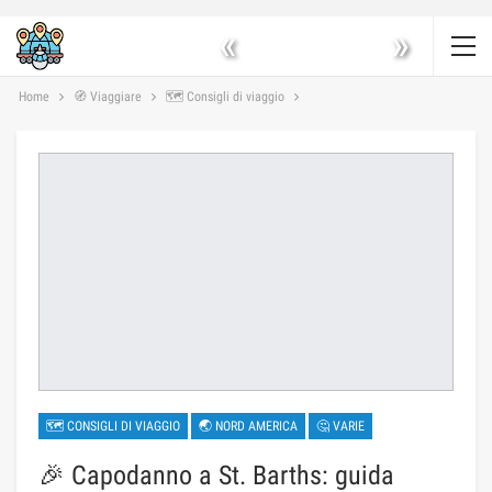
«
»
Home
🧭 Viaggiare
🗺 Consigli di viaggio
🗺 CONSIGLI DI VIAGGIO
🌏 NORD AMERICA
🤔 VARIE
🎉 Capodanno a St. Barths: guida