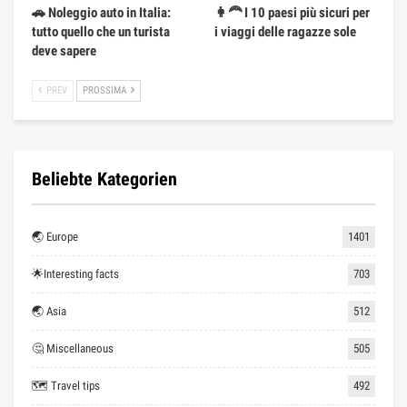
🚗 Noleggio auto in Italia:
👩‍🦰 I 10 paesi più sicuri per
tutto quello che un turista
i viaggi delle ragazze sole
deve sapere
PREV
PROSSIMA
Beliebte Kategorien
🌏 Europe
1401
🌟Interesting facts
703
🌏 Asia
512
🤔 Miscellaneous
505
🗺 Travel tips
492