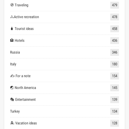
🧭 Traveling
479
🚴Active recreation
478
🧳 Tourist ideas
458
🏨 Hotels
436
Russia
346
Italy
180
✍ For a note
154
🌏 North America
145
🎭 Entertainment
139
Turkey
134
🏝 Vacation ideas
128