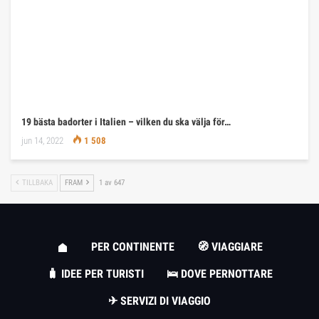
19 bästa badorter i Italien – vilken du ska välja för…
jun 14, 2022
1 508
TILLBAKA
FRAM
1 av 647
PER CONTINENTE
🧭 VIAGGIARE
🧳 IDEE PER TURISTI
🛌 DOVE PERNOTTARE
✈ SERVIZI DI VIAGGIO