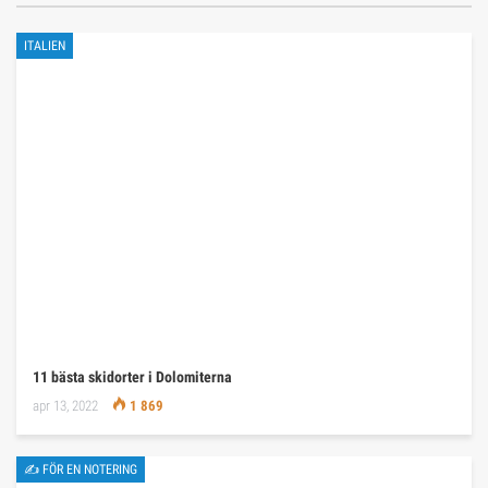
ITALIEN
11 bästa skidorter i Dolomiterna
apr 13, 2022
1 869
✍ FÖR EN NOTERING