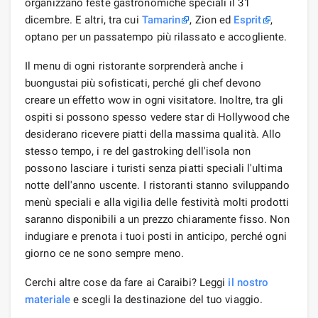
organizzano feste gastronomiche speciali il 31
dicembre. E altri, tra cui
Tamarin
, Zion ed
Esprit
,
optano per un passatempo più rilassato e accogliente.
Il menu di ogni ristorante sorprenderà anche i
buongustai più sofisticati, perché gli chef devono
creare un effetto wow in ogni visitatore. Inoltre, tra gli
ospiti si possono spesso vedere star di Hollywood che
desiderano ricevere piatti della massima qualità. Allo
stesso tempo, i re del gastroking dell'isola non
possono lasciare i turisti senza piatti speciali l'ultima
notte dell'anno uscente. I ristoranti stanno sviluppando
menù speciali e alla vigilia delle festività molti prodotti
saranno disponibili a un prezzo chiaramente fisso. Non
indugiare e prenota i tuoi posti in anticipo, perché ogni
giorno ce ne sono sempre meno.
Cerchi altre cose da fare ai Caraibi? Leggi
il nostro
materiale
e scegli la destinazione del tuo viaggio.