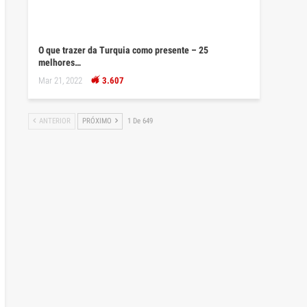
O que trazer da Turquia como presente – 25
melhores…
Mar 21, 2022
3.607
ANTERIOR
PRÓXIMO
1 De 649