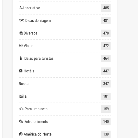
🚴Lazer ativo
485
🗺 Dicas de viagem
481
🤔 Diversos
478
🧭 Viajar
472
🧳 Ideias para turistas
464
🏨 Hotéis
447
Rússia
347
Itália
181
✍ Para uma nota
159
🎭 Entretenimento
140
🌏 América do Norte
139