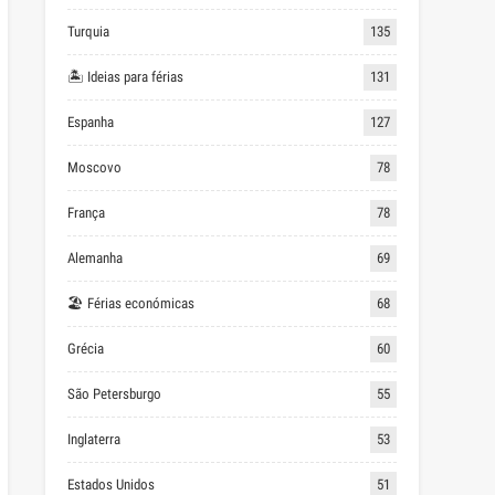
Turquia
135
🏝 Ideias para férias
131
Espanha
127
Moscovo
78
França
78
Alemanha
69
🏖 Férias económicas
68
Grécia
60
São Petersburgo
55
Inglaterra
53
Estados Unidos
51