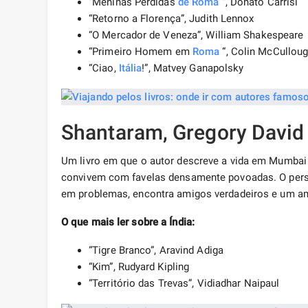
“Meninas Perdidas
de Roma
“, Donato Carrisi
“Retorno a Florença”, Judith Lennox
“O Mercador de Veneza”, William Shakespeare
“Primeiro Homem em
Roma
“, Colin McCullou
“Ciao,
Itália
!”, Matvey Ganapolsky
Shantaram, Gregory David
Um livro em que o autor descreve a vida em Mumbai
convivem com favelas densamente povoadas. O perso
em problemas, encontra amigos verdadeiros e um am
O que mais ler sobre a Índia:
“Tigre Branco”, Aravind Adiga
“Kim”, Rudyard Kipling
“Território das Trevas”, Vidiadhar Naipaul