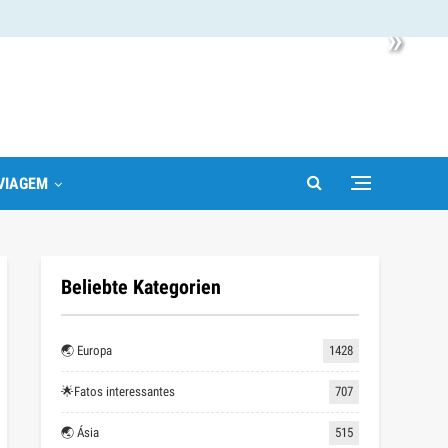
»
VIAGEM
Beliebte Kategorien
🌏 Europa
1428
🌟Fatos interessantes
707
🌏 Ásia
515