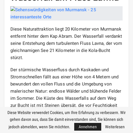
Diese Naturattraktion liegt 20 Kilometer von Murmansk
entfernt hinter dem Kap Abram. Der Wasserfall verdankt
seine Entstehung dem turbulenten Fluss Lavna, der vom
gleichnamigen See 21 Kilometer in die Kola-Bucht
stürzt.
Der stürmische Wasserfluss durch Kaskaden und
Stromschnellen fällt aus einer Höhe von 4 Metern und
bewundert den vollen Fluss und die Umgebung von
malerischer Natur: endlose Wälder und blühende Felder
im Sommer. Die Küste des Wasserfalls auf dem Weg
zur Bucht ist mit Steinen übersät, die vor Feuchtigkeit
mit Flechten und Moos bewachsen sind. Touristen
Diese Website verwendet Cookies, um Ihre Erfahrung zu verbessern. Wir
lieben es, in der Nähe der Kaskade Fotos zu machen,
gehen davon aus, dass Sie damit einverstanden sind, Sie können sich
und die Stadtbewohner veranstalten gerne
jedoch abmelden, wenn Sie möchten.
Annehmen
Weiterlesen