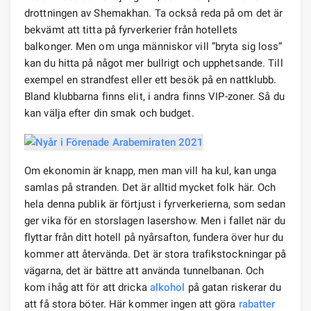
drottningen av Shemakhan. Ta också reda på om det är
bekvämt att titta på fyrverkerier från hotellets
balkonger. Men om unga människor vill ”bryta sig loss”
kan du hitta på något mer bullrigt och upphetsande. Till
exempel en strandfest eller ett besök på en nattklubb.
Bland klubbarna finns elit, i andra finns VIP-zoner. Så du
kan välja efter din smak och budget.
Om ekonomin är knapp, men man vill ha kul, kan unga
samlas på stranden. Det är alltid mycket folk här. Och
hela denna publik är förtjust i fyrverkerierna, som sedan
ger vika för en storslagen lasershow. Men i fallet när du
flyttar från ditt hotell på nyårsafton, fundera över hur du
kommer att återvända. Det är stora trafikstockningar på
vägarna, det är bättre att använda tunnelbanan. Och
kom ihåg att för att dricka
alkohol
på gatan riskerar du
att få stora böter. Här kommer ingen att göra
rabatter