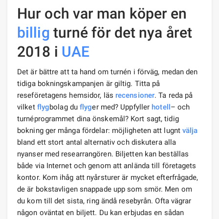
Hur och var man köper en
billig
turné för det nya året
2018 i
UAE
Det är bättre att ta hand om turnén i förväg, medan den
tidiga bokningskampanjen är giltig. Titta på
reseföretagens hemsidor, läs
recensioner
. Ta reda på
vilket
flyg
bolag du
flyg
er med? Uppfyller
hotell
– och
turnéprogrammet dina önskemål? Kort sagt, tidig
bokning ger många fördelar: möjligheten att lugnt
välja
bland ett stort antal alternativ och diskutera alla
nyanser med researrangören. Biljetten kan beställas
både via Internet och genom att anlända till företagets
kontor. Kom ihåg att nyårsturer är mycket efterfrågade,
de är bokstavligen snappade upp som smör. Men om
du kom till det sista, ring ändå resebyrån. Ofta vägrar
någon oväntat en biljett. Du kan erbjudas en sådan