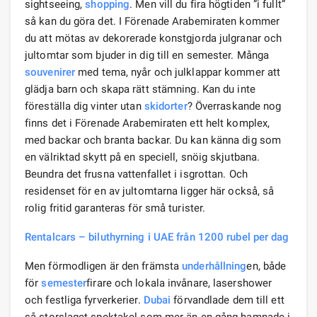
sightseeing,
shopping
. Men vill du fira högtiden ”i fullt”
så kan du göra det. I Förenade Arabemiraten kommer
du att mötas av dekorerade konstgjorda julgranar och
jultomtar som bjuder in dig till en semester. Många
souvenirer
med tema, nyår och julklappar kommer att
glädja barn och skapa rätt stämning. Kan du inte
föreställa dig vinter utan
skidorter
? Överraskande nog
finns det i Förenade Arabemiraten ett helt komplex,
med backar och branta backar. Du kan känna dig som
en välriktad skytt på en speciell, snöig skjutbana.
Beundra det frusna vattenfallet i isgrottan. Och
residenset för en av jultomtarna ligger här också, så
rolig fritid garanteras för små turister.
Rentalcars – biluthyrning i UAE från 1200 rubel per dag
Men förmodligen är den främsta
underhållning
en, både
för
semester
firare och lokala invånare, lasershower
och festliga fyrverkerier.
Dubai
förvandlade dem till ett