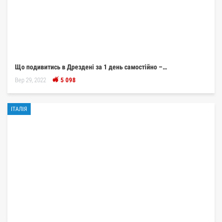
Що подивитись в Дрездені за 1 день самостійно –…
Вер 29, 2022
5 098
ІТАЛІЯ