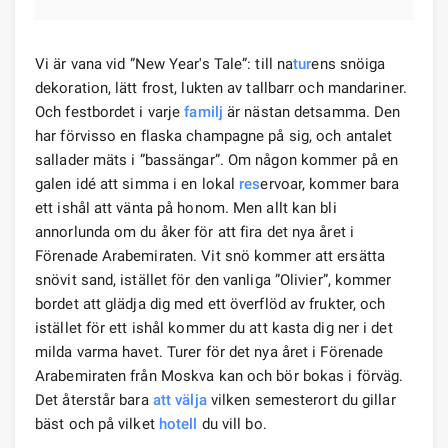
Vi är vana vid ”New Year's Tale”: till na
tur
ens snöiga
dekoration, lätt frost, lukten av tallbarr och mandariner.
Och festbordet i varje
familj
är nästan detsamma. Den
har förvisso en flaska champagne på sig, och antalet
sallader mäts i ”bassängar”. Om någon kommer på en
galen idé att simma i en lokal
res
ervoar, kommer bara
ett ishål att vänta på honom. Men allt kan bli
annorlunda om du åker för att fira det nya året i
Förenade Arabemiraten. Vit snö kommer att ersätta
snövit sand, istället för den vanliga ”Olivier”, kommer
bordet att glädja dig med ett överflöd av frukter, och
istället för ett ishål kommer du att kasta dig ner i det
milda varma havet. Turer för det nya året i Förenade
Arabemiraten från Moskva kan och bör bokas i förväg.
Det återstår bara
att välja
vilken semesterort du gillar
bäst och på vilket
hotell
du vill bo.