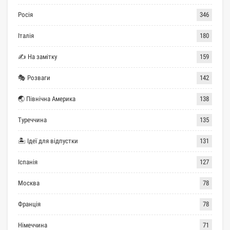
Росія
346
Італія
180
✍ На замітку
159
🎭 Розваги
142
🌏 Північна Америка
138
Туреччина
135
🏝 Ідеї для відпустки
131
Іспанія
127
Москва
78
Франція
78
Німеччина
71