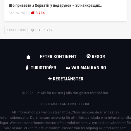
Що привезти з Хорватії у подарунок – 20 найкращих…
Бер 24, 2022
3 796
ПОПЕРЕДНЯ
ДАЛІ
1 з 650
EFTER KONTINENT
🧭 RESOR
🧳 TURISTIDÉER
🛌 VAR MAN KAN BO
✈ RESETJÄNSTER
© 2026 - 📍 Allt för turister | Alla rättigheter förbehållna.
DISCLAIMER AND DISCLOSURE
All information på webbplatsen
https://tourism.com.de
är endast av
informationssyfte. Du är ensam ansvarig för att tillämpa lokala eller internationella
lagar. Webbplatsen rekommenderar ofta produkter som vi tycker är användbara för
våra läsare. Vi kan få affiliatekommissioner från försäljning av produkter som