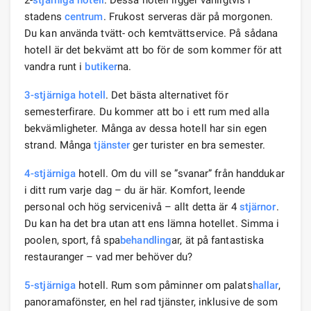
2-
stjärniga hotell
. Dessa hotell ligger vanligtvis i
stadens
centrum
. Frukost serveras där på morgonen.
Du kan använda tvätt- och kemtvättservice. På sådana
hotell är det bekvämt att bo för de som kommer för att
vandra runt i
butiker
na.
3-stjärniga hotell
. Det bästa alternativet för
semesterfirare. Du kommer att bo i ett rum med alla
bekvämligheter. Många av dessa hotell har sin egen
strand. Många
tjänster
ger turister en bra semester.
4-stjärniga
hotell. Om du vill se ”svanar” från handdukar
i ditt rum varje dag – du är här. Komfort, leende
personal och hög servicenivå – allt detta är 4
stjärnor
.
Du kan ha det bra utan att ens lämna hotellet. Simma i
poolen, sport, få spa
behandling
ar, ät på fantastiska
restauranger – vad mer behöver du?
5-stjärniga
hotell. Rum som påminner om palats
hallar
,
panoramafönster, en hel rad tjänster, inklusive de som