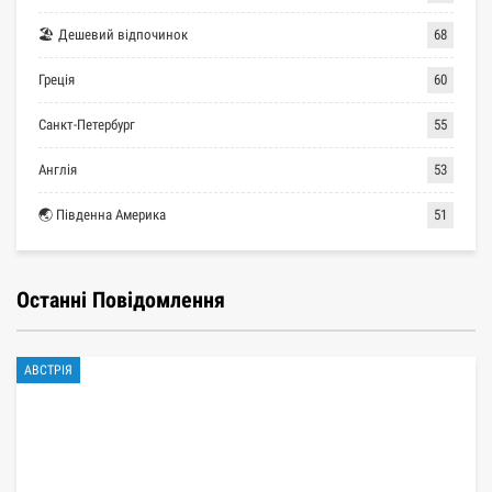
🏖 Дешевий відпочинок
68
Греція
60
Санкт-Петербург
55
Англія
53
🌏 Південна Америка
51
Останні Повідомлення
АВСТРІЯ