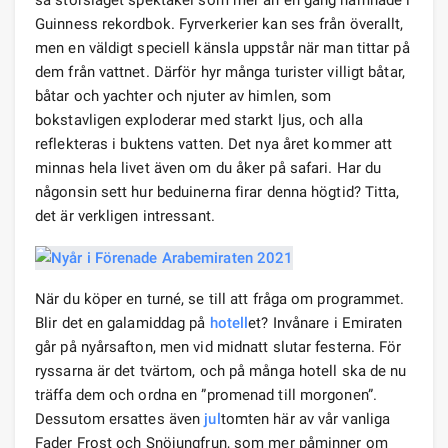
så storslaget spektakel som mer än en gång hamnade i
Guinness rekordbok. Fyrverkerier kan ses från överallt,
men en väldigt speciell känsla uppstår när man tittar på
dem från vattnet. Därför hyr många turister villigt båtar,
båtar och yachter och njuter av himlen, som
bokstavligen exploderar med starkt ljus, och alla
reflekteras i buktens vatten. Det nya året kommer att
minnas hela livet även om du åker på safari. Har du
någonsin sett hur beduinerna firar denna högtid? Titta,
det är verkligen intressant.
När du köper en turné, se till att fråga om programmet.
Blir det en galamiddag på
hotell
et? Invånare i Emiraten
går på nyårsafton, men vid midnatt slutar festerna. För
ryssarna är det tvärtom, och på många hotell ska de nu
träffa dem och ordna en ”promenad till morgonen”.
Dessutom ersattes även
jul
tomten här av vår vanliga
Fader Frost och Snöjungfrun, som mer påminner om