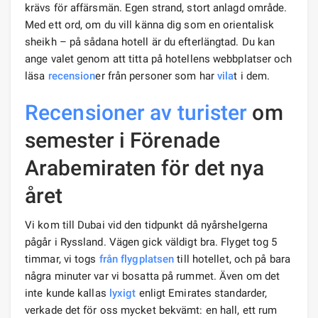
krävs för affärsmän. Egen strand, stort anlagd område.
Med ett ord, om du vill känna dig som en orientalisk
sheikh – på sådana hotell är du efterlängtad. Du kan
ange valet genom att titta på hotellens webbplatser och
läsa
recension
er från personer som har
vila
t i dem.
Recensioner av turister
om
semester i Förenade
Arabemiraten för det nya
året
Vi kom till Dubai vid den tidpunkt då nyårshelgerna
pågår i Ryssland. Vägen gick väldigt bra. Flyget tog 5
timmar, vi togs
från flygplatsen
till hotellet, och på bara
några minuter var vi bosatta på rummet. Även om det
inte kunde kallas
lyxigt
enligt Emirates standarder,
verkade det för oss mycket bekvämt: en hall, ett rum