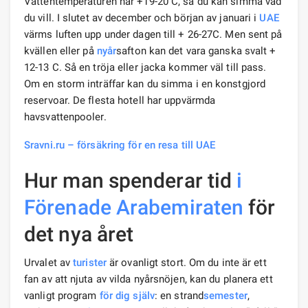
Vattentemperaturen når +19-20 C, så du kan simma vad
du vill. I slutet av december och början av januari i
UAE
värms luften upp under dagen till + 26-27C. Men sent på
kvällen eller på
nyår
safton kan det vara ganska svalt +
12-13 C. Så en tröja eller jacka kommer väl till pass.
Om en storm inträffar kan du simma i en konstgjord
reservoar. De flesta hotell har uppvärmda
havsvattenpooler.
Sravni.ru – försäkring för en resa till UAE
Hur man spenderar tid
i
Förenade Arabemiraten
för
det nya året
Urvalet av
turister
är ovanligt stort. Om du inte är ett
fan av att njuta av vilda nyårsnöjen, kan du planera ett
vanligt program
för dig själv
: en strand
semester
,