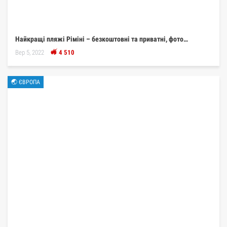
Найкращі пляжі Ріміні – безкоштовні та приватні, фото…
Вер 5, 2022
4 510
🌏 ЄВРОПА