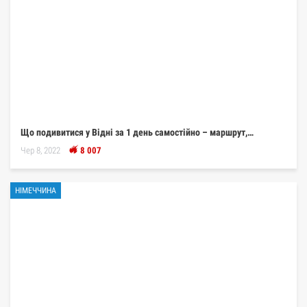
Що подивитися у Відні за 1 день самостійно – маршрут,…
Чер 8, 2022
8 007
НІМЕЧЧИНА