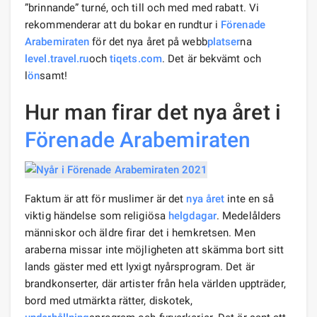
”brinnande” turné, och till och med med rabatt. Vi
rekommenderar att du bokar en rundtur i
Förenade
Arabemiraten
för det nya året på webb
platser
na
level.travel.ru
och
tiqets.com
. Det är bekvämt och
l
ön
samt!
Hur man firar det nya året i
Förenade Arabemiraten
Faktum är att för muslimer är det
nya året
inte en så
viktig händelse som religiösa
helgdagar
. Medelålders
människor och äldre firar det i hemkretsen. Men
araberna missar inte möjligheten att skämma bort sitt
lands gäster med ett lyxigt nyårsprogram. Det är
brandkonserter, där artister från hela världen uppträder,
bord med utmärkta rätter, diskotek,