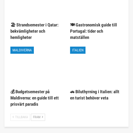
🏖️ Strandsemester i Qatar:
🍽️ Gastronomisk guide till
bekvämligheter och
Portugal: tider och
hemligheter
matställen
MALDIVERNA
ITALIEN
💰 Budgetsemester på
🚗 Biluthyrning i Italien: allt
Maldiverna: en guide till ett
en turist behöver veta
prisvärt paradis
TILLBAKA
FRAM