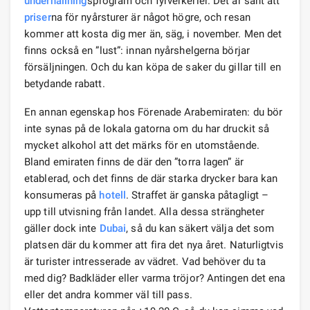
underhållning
sprogram och fyrverkerier. Det är sant att
priser
na för nyårsturer är något högre, och resan
kommer att kosta dig mer än, säg, i november. Men det
finns också en ”lust”: innan nyårshelgerna börjar
försäljningen. Och du kan köpa de saker du gillar till en
betydande rabatt.
En annan egenskap hos Förenade Arabemiraten: du bör
inte synas på de lokala gatorna om du har druckit så
mycket alkohol att det märks för en utomstående.
Bland emiraten finns de där den ”torra lagen” är
etablerad, och det finns de där starka drycker bara kan
konsumeras på
hotell
. Straffet är ganska påtagligt –
upp till utvisning från landet. Alla dessa strängheter
gäller dock inte
Dubai
, så du kan säkert välja det som
platsen där du kommer att fira det nya året. Naturligtvis
är turister intresserade av vädret. Vad behöver du ta
med dig? Badkläder eller varma tröjor? Antingen det ena
eller det andra kommer väl till pass.