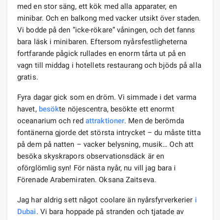
med en stor säng, ett kök med alla apparater, en
minibar. Och en balkong med vacker utsikt över staden.
Vi bodde på den ”icke-rökare” våningen, och det fanns
bara läsk i minibaren. Eftersom nyårsfestligheterna
fortfarande pågick rullades en enorm tårta ut på en
vagn till middag i hotellets restaurang och bjöds på alla
gratis.
Fyra dagar gick som en dröm. Vi simmade i det varma
havet,
besök
te nöjescentra, besökte ett enormt
oceanarium och red
attraktioner
. Men de berömda
fontänerna gjorde det största intrycket – du måste titta
på dem på natten – vacker belysning, musik… Och att
besöka skyskrapors observationsdäck är en
oförglömlig syn! För nästa nyår, nu vill jag bara i
Förenade Arabemiraten. Oksana Zaitseva.
Jag har aldrig sett något coolare än nyårsfyrverkerier
i
Dubai
. Vi bara hoppade på stranden och tjatade av