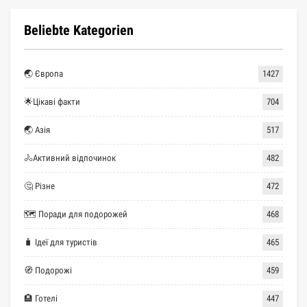
Beliebte Kategorien
🌏 Європа
1427
🌟Цікаві факти
704
🌏 Азія
517
🚴Активний відпочинок
482
🤔 Різне
472
🗺 Поради для подорожей
468
🧳 Ідеї для туристів
465
🧭 Подорожі
459
🏨 Готелі
447