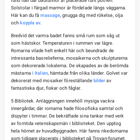
rund hall där badtunnor är placerade runt poolen.
Solstolar i färgad marmor är fördelade längs väggarna.
Här kan du få
massage
, gnugga dig med rökelse, olja
och
koppla av
.
Bredvid det varma badet fanns små rum som såg ut
som hästskor. Temperaturen i rummen var lägre.
Romarna vilade helt enkelt här och beundrade de
intressanta basrelieferna, mosaikerna och skulpturerna
som dekorerade lokalerna. De skapades av de berömda
mästarna
i Italien
, hämtade från olika länder. Golvet var
dekorerat med mosaiker föreställande
bilder
av
fantastiska djur, fiskar och fåglar.
5 Bibliotek. Anläggningen innehöll mysiga vackra
innergårdar, där romarna hade filosofiska samtal och
dispyter i timmar. De bekräftade sina tankar med verk
av forntida vetenskapsmän i biblioteket. Den upptog
hela hörnet av huvudbyggnaden. Här fanns rikedomarna
som tidigare placerats i biblioteket på Troyan-forumet.