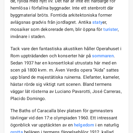
de, fyllda med nytt liv. Det här är inte ett härbärge för
hemlösa i förfallna byggnader. Inte ett stenbrott där
byggmaterial bröts. Forntida arkitektoniska former
avlägsnas gradvis från jordlagret. Antika
staty
er,
mosaiker som dekorerade dem, blir öppna för
turister
,
invånare i staden.
Tack vare den fantastiska akustiken håller Operahuset i
Rom uppträdanden och konserter här på
sommaren
.
Sedan 1937 har en konsertlokal utrustats här med en
scen på 1800 kvm. m. Även Verdis opera ”Aida” sattes
upp bland de majestätiska ruinerna. Elefanter, kameler,
hästar rörde sig viktigt runt scenen. Bland termens
väggar lät rösterna av Luciano Pavarotti, José Carreras,
Placido Domingo.
The Baths of Caracalla blev platsen för gymnasters
tävlingar vid den 17:e olympiaden 1960. Ett intressant
ögonblick var upptäckten av en
helgedom
i en naturlig
grotta
belägen i termens fängelsehålor 1912, kallad