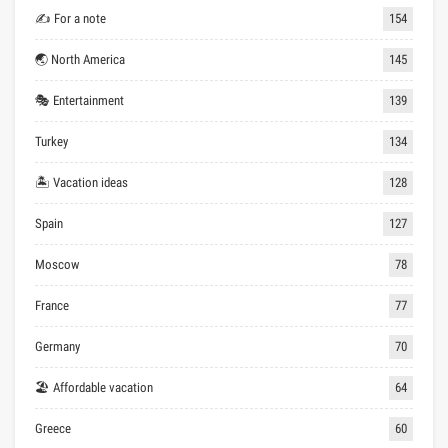
✍ For a note
154
🌏 North America
145
🎭 Entertainment
139
Turkey
134
🏝 Vacation ideas
128
Spain
127
Moscow
78
France
77
Germany
70
🏖 Affordable vacation
64
Greece
60