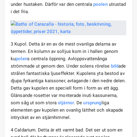
under hustaken. Därför var den centrala
poolen
utrustad
i det fria.
3 Kupol. Detta är en av de mest ovanliga delarna av
termen. En kolumn av solljus kom in i hallen genom
ku
polen
s centrala öppning. Avloppsvattenånga
strömmade ut genom den. Under solens rörelse
bild
ade
strålen fantastiska ljuseffekter. Kupolens yta bestod av
djupa fyrkantiga kaissoner, avtagande i den nedre delen.
Detta gav kupolen en speciell form i form av ett ägg.
Glänsande rosetter var monterade inuti kassunerna,
som såg ut som stora
stjärnor
. De
ursprung
liga
elementen gav kupolen en ovanlig lätthet och skapade
intrycket av en stjärnhimmel.
4 Caldarium. Detta är ett varmt bad. Det ser ut som en