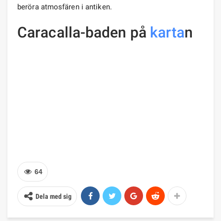
beröra atmosfären i antiken.
Caracalla-baden på
karta
n
64
Dela med sig