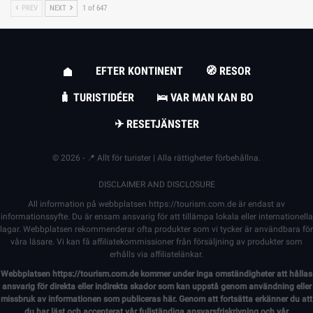
PREV
NEXT
1 of 647
EFTER KONTINENT
🧭 RESOR
🧳 TURISTIDÉER
🛌 VAR MAN KAN BO
✈ RESETJÄNSTER
© 2026 - 📍 Allt för turister | Alla rättigheter förbehållna.
DISCLAIMER AND DISCLOSURE
All information på webbplatsen
https://tourism.com.de
är endast av
informationssyfte. Du är ensam ansvarig för att tillämpa lokala eller internationella
lagar. Webbplatsen rekommenderar ofta produkter som vi tycker är användbara för
våra läsare. Vi kan få affiliatekommissioner från försäljning av produkter som
erhålls via affiliatelänkar.
Webbplatsen
https://tourism.com.de
kommer under inga omständigheter att hållas
ansvarig för direkta eller indirekta skador som kan uppstå genom användning eller
missbruk av informationen som publiceras här. Genom att fortsätta erkänner du att
du har läst och accepterat vår fullständiga
ansvarsfriskrivning
och vår