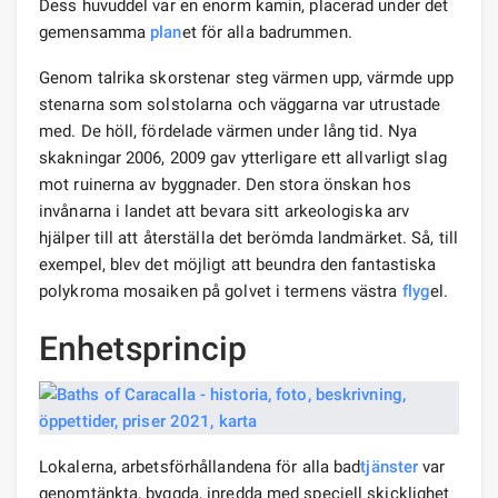
Dess huvuddel var en enorm kamin, placerad under det
gemensamma
plan
et för alla badrummen.
Genom talrika skorstenar steg värmen upp, värmde upp
stenarna som solstolarna och väggarna var utrustade
med. De höll, fördelade värmen under lång tid. Nya
skakningar 2006, 2009 gav ytterligare ett allvarligt slag
mot ruinerna av byggnader. Den stora önskan hos
invånarna i landet att bevara sitt arkeologiska arv
hjälper till att återställa det berömda landmärket. Så, till
exempel, blev det möjligt att beundra den fantastiska
polykroma mosaiken på golvet i termens västra
flyg
el.
Enhetsprincip
Lokalerna, arbetsförhållandena för alla bad
tjänster
var
genomtänkta, byggda, inredda med speciell skicklighet