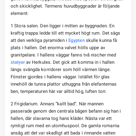
och skicklighet. Termens huvudbyggnader är följande
element:
1 Stora salen. Den ligger i mitten av byggnaden. En
kraftig trappa ledde till ett mycket högt rum. Det sägs
att den verkliga pyramiden i
Egypten
skulle kunna få
plats i hallen. Det enorma valvet hölls uppe av
granitpelare. I hallens väggar fanns två nischer med
statyer
av Herkules. Det gick att komma in i hallen
längs svängda korridorer som höll värmen länge.
Fönster gjordes i hallens väggar. Istället för glas
innehöll de tunna plattor uthuggna från elefanternas
ben, temperaturen här var alltid hög, luften torr.
2 Frigidarium. Annars ”kallt bad”. När mannen
passerade genom den centrala bågen befann sig han i
hallen, där slavarna tog hans kläder. Nästa var ett
rymligt rum med en utomhuspool. De gamla romarna
ansåg att det var skadligt att bada i rinnande vatten