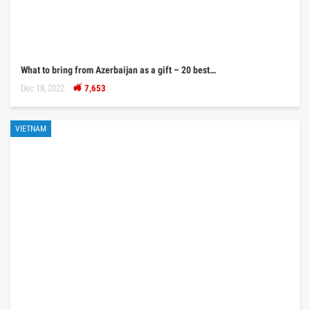
What to bring from Azerbaijan as a gift – 20 best…
Dec 18, 2022
7,653
VIETNAM