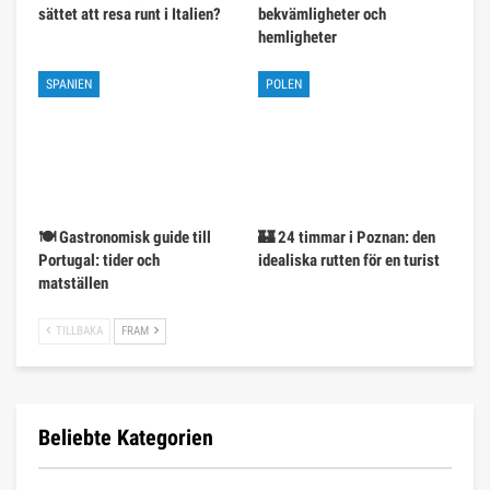
sättet att resa runt i Italien?
bekvämligheter och
hemligheter
SPANIEN
POLEN
🍽️ Gastronomisk guide till
🏰 24 timmar i Poznan: den
Portugal: tider och
idealiska rutten för en turist
matställen
TILLBAKA
FRAM
Beliebte Kategorien