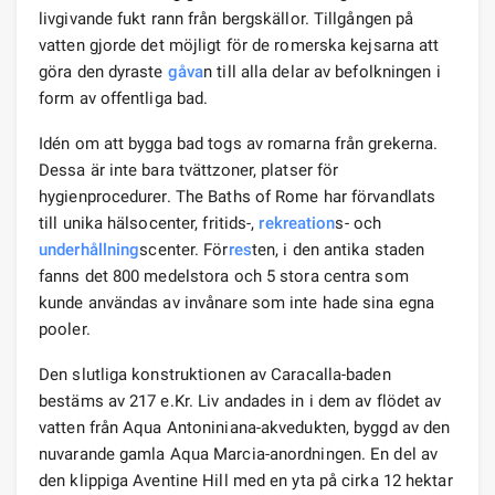
livgivande fukt rann från bergskällor. Tillgången på
vatten gjorde det möjligt för de romerska kejsarna att
göra den dyraste
gåva
n till alla delar av befolkningen i
form av offentliga bad.
Idén om att bygga bad togs av romarna från grekerna.
Dessa är inte bara tvättzoner, platser för
hygienprocedurer. The Baths of Rome har förvandlats
till unika hälsocenter, fritids-,
rekreation
s- och
underhållning
scenter. För
res
ten, i den antika staden
fanns det 800 medelstora och 5 stora centra som
kunde användas av invånare som inte hade sina egna
pooler.
Den slutliga konstruktionen av Caracalla-baden
bestäms av 217 e.Kr. Liv andades in i dem av flödet av
vatten från Aqua Antoniniana-akvedukten, byggd av den
nuvarande gamla Aqua Marcia-anordningen. En del av
den klippiga Aventine Hill med en yta på cirka 12 hektar