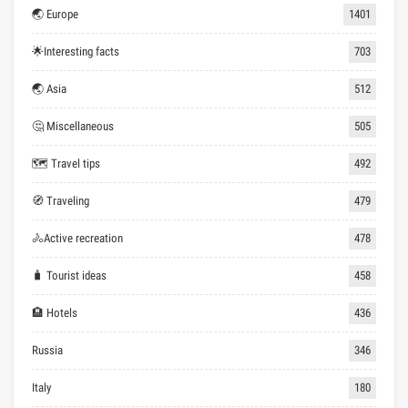
🌏 Europe
1401
🌟Interesting facts
703
🌏 Asia
512
🤔 Miscellaneous
505
🗺 Travel tips
492
🧭 Traveling
479
🚴Active recreation
478
🧳 Tourist ideas
458
🏨 Hotels
436
Russia
346
Italy
180