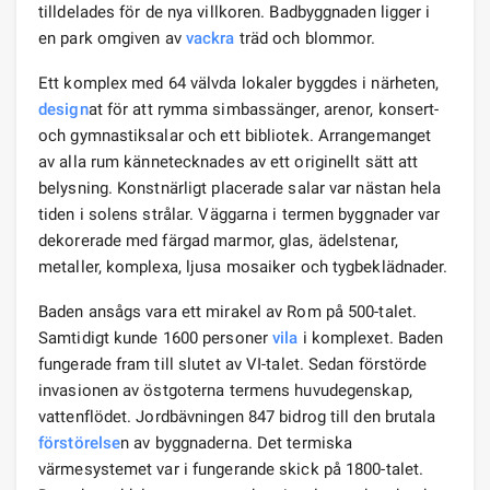
tilldelades för de nya villkoren. Badbyggnaden ligger i
en park omgiven av
vackra
träd och blommor.
Ett komplex med 64 välvda lokaler byggdes i närheten,
design
at för att rymma simbassänger, arenor, konsert-
och gymnastiksalar och ett bibliotek. Arrangemanget
av alla rum kännetecknades av ett originellt sätt att
belysning. Konstnärligt placerade salar var nästan hela
tiden i solens strålar. Väggarna i termen byggnader var
dekorerade med färgad marmor, glas, ädelstenar,
metaller, komplexa, ljusa mosaiker och tygbeklädnader.
Baden ansågs vara ett mirakel av Rom på 500-talet.
Samtidigt kunde 1600 personer
vila
i komplexet. Baden
fungerade fram till slutet av VI-talet. Sedan förstörde
invasionen av östgoterna termens huvudegenskap,
vattenflödet. Jordbävningen 847 bidrog till den brutala
förstörelse
n av byggnaderna. Det termiska
värmesystemet var i fungerande skick på 1800-talet.