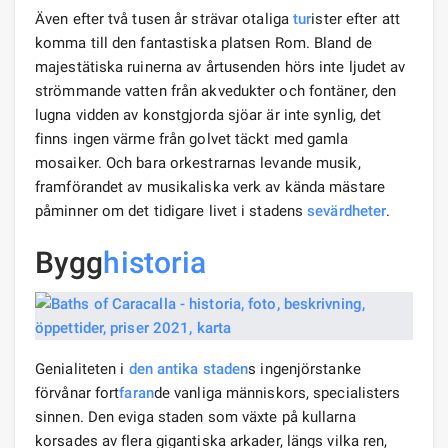
Även efter två tusen år strävar otaliga
tur
ister efter att
komma till den fantastiska platsen Rom. Bland de
majestätiska ruinerna av årtusenden hörs inte ljudet av
strömmande vatten från akvedukter och fontäner, den
lugna vidden av konstgjorda sjöar är inte synlig, det
finns ingen värme från golvet täckt med gamla
mosaiker. Och bara orkestrarnas levande musik,
framförandet av musikaliska verk av kända mästare
påminner om det tidigare livet i stadens
sevärdheter
.
Bygg
historia
Genialiteten i
den antika staden
s ingenjörstanke
förvånar fort
faran
de vanliga människors, specialisters
sinnen. Den eviga staden som växte på kullarna
korsades av flera gigantiska arkader, längs vilka ren,