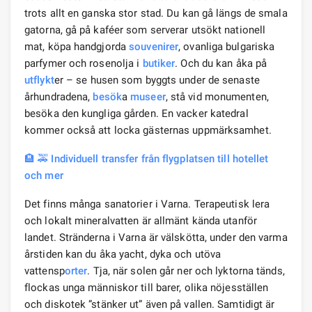
trots allt en ganska stor stad. Du kan gå längs de smala
gatorna, gå på kaféer som serverar utsökt nationell
mat, köpa handgjorda
souvenirer
, ovanliga bulgariska
parfymer och rosenolja i
butiker
. Och du kan åka på
utflykt
er – se husen som byggts under de senaste
århundradena,
besök
a
museer
, stå vid monumenten,
besöka den kungliga gården. En vacker katedral
kommer också att locka gästernas uppmärksamhet.
🏨 🚕 Individuell transfer från flygplatsen till hotellet
och mer
Det finns många sanatorier i Varna. Terapeutisk lera
och lokalt mineralvatten är allmänt kända utanför
landet. Stränderna i Varna är välskötta, under den varma
årstiden kan du åka yacht, dyka och utöva
vattensp
orter
. Tja, när solen går ner och lyktorna tänds,
flockas unga människor till barer, olika nöjesställen
och diskotek ”stänker ut” även på vallen. Samtidigt är