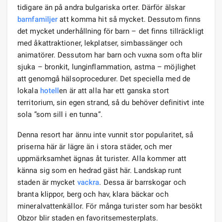
tidigare än på andra bulgariska orter. Därför älskar
barnfamiljer
att komma hit så mycket. Dessutom finns
det mycket underhållning för barn – det finns tillräckligt
med åkattraktioner, lekplatser, simbassänger och
animatörer. Dessutom har barn och vuxna som ofta blir
sjuka – bronkit, lunginflammation, astma – möjlighet
att genomgå hälsoprocedurer. Det speciella med de
lokala
hotell
en är att alla har ett ganska stort
territorium, sin egen strand, så du behöver definitivt inte
sola ”som sill i en tunna”.
Denna resort har ännu inte vunnit stor popularitet, så
priserna här är lägre än i stora städer, och mer
uppmärksamhet ägnas åt turister. Alla kommer att
känna sig som en hedrad gäst här. Landskap runt
staden är mycket
vackra
. Dessa är barrskogar och
branta klippor, berg och hav, klara bäckar och
mineralvattenkällor. För många turister som har besökt
Obzor blir staden en favoritsemesterplats.