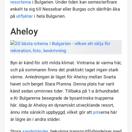
resorterna
i Bulgarien. Under tiden kan semesterfirare
enkelt ta sig till Nessebar eller Burgas och därifrån åka
på
utflykter
i hela Bulgarien.
Aheloy
Byn är känd för sitt milda klimat. Vintrarna är varma här,
och på sommaren finns det praktiskt taget ingen stark
värme. Anledningen är läget för Aheloy mellan Svarta
havet och berget Stara Planina. Denna plats har varit
känd sedan urminnes tider. Tillbaka på 1:a århundradet
e.Kr Bulgarerna besegrade de bysantinska trupperna
här. Idag är Aheloy en dynamiskt utvecklande resort,
ännu inte särskilt uppbyggd, vilket gör att
pris
erna här
är lägre än i andra städer.
Stora
sandstränder
, bekväma transportförbindelser med