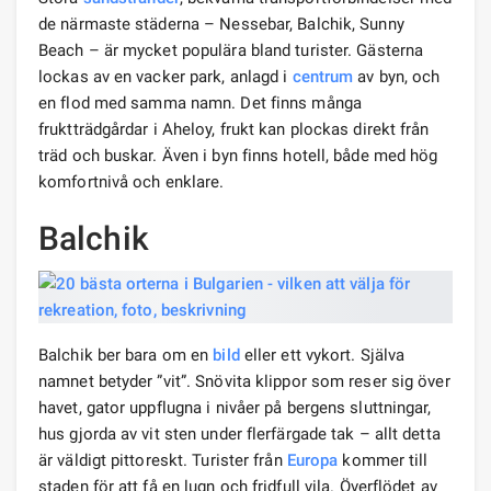
de närmaste städerna – Nessebar, Balchik, Sunny
Beach – är mycket populära bland turister. Gästerna
lockas av en vacker park, anlagd i
centrum
av byn, och
en flod med samma namn. Det finns många
fruktträdgårdar i Aheloy, frukt kan plockas direkt från
träd och buskar. Även i byn finns hotell, både med hög
komfortnivå och enklare.
Balchik
Balchik ber bara om en
bild
eller ett vykort. Själva
namnet betyder ”vit”. Snövita klippor som reser sig över
havet, gator uppflugna i nivåer på bergens sluttningar,
hus gjorda av vit sten under flerfärgade tak – allt detta
är väldigt pittoreskt. Turister från
Europa
kommer till
staden för att få en lugn och fridfull vila. Överflödet av