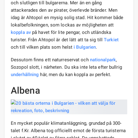
och slutligen till bulgarerna. Mer än en gång
attackerades den av pirater, överlevde bränder. Men
idag är Ahtopol en mysig solig stad. Hit kommer både
lokalbefolkningen, som lockas av möjligheten att
koppla av
på havet för lite pengar, och utländska
turister. Från Ahtopol är det lätt att ta sig till
Turkiet
och till vilken plats som helst
i Bulgarien
.
Dessutom finns ett naturreservat och
nationalpark
,
Sozopol slott, i närheten. Du ska inte leta efter bullrig
underhållning
här, men du kan koppla av perfekt.
Albena
En mycket populär klimatanläggning, grundad på 300-
talet f.Kr. Albena tog officiellt emot de första turisterna
i slutet av 60-talet av förra seklet. De uppskattade