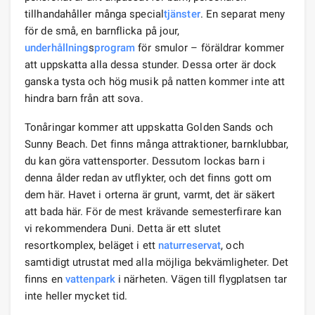
tillhandahåller många special
tjänster
. En separat meny
för de små, en barnflicka på jour,
underhållning
s
program
för smulor – föräldrar kommer
att uppskatta alla dessa stunder. Dessa orter är dock
ganska tysta och hög musik på natten kommer inte att
hindra barn från att sova.
Tonåringar kommer att uppskatta Golden Sands och
Sunny Beach. Det finns många attraktioner, barnklubbar,
du kan göra vattensporter. Dessutom lockas barn i
denna ålder redan av utflykter, och det finns gott om
dem här. Havet i orterna är grunt, varmt, det är säkert
att bada här. För de mest krävande semesterfirare kan
vi rekommendera Duni. Detta är ett slutet
resortkomplex, beläget i ett
naturreservat
, och
samtidigt utrustat med alla möjliga bekvämligheter. Det
finns en
vattenpark
i närheten. Vägen till flygplatsen tar
inte heller mycket tid.