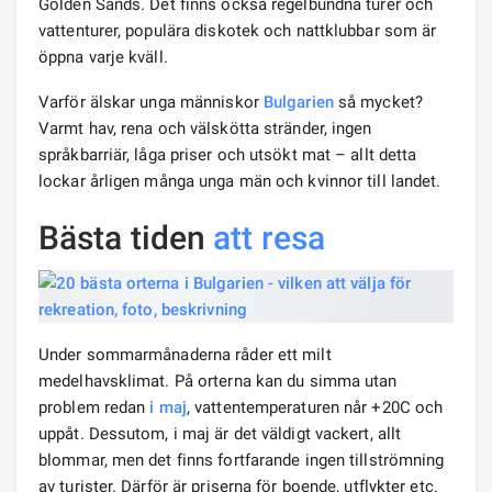
Golden Sands. Det finns också regelbundna turer och
vattenturer, populära diskotek och nattklubbar som är
öppna varje kväll.
Varför älskar unga människor
Bulgarien
så mycket?
Varmt hav, rena och välskötta stränder, ingen
språkbarriär, låga priser och utsökt mat – allt detta
lockar årligen många unga män och kvinnor till landet.
Bästa tiden
att resa
Under sommarmånaderna råder ett milt
medelhavsklimat. På orterna kan du simma utan
problem redan
i maj
, vattentemperaturen når +20C och
uppåt. Dessutom, i maj är det väldigt vackert, allt
blommar, men det finns fortfarande ingen tillströmning
av turister. Därför är priserna för boende, utflykter etc.