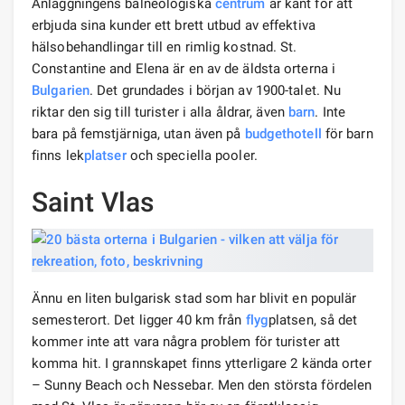
Anläggningens balneologiska
centrum
är känt för att
erbjuda sina kunder ett brett utbud av effektiva
hälsobehandlingar till en rimlig kostnad. St.
Constantine and Elena är en av de äldsta orterna i
Bulgarien
. Det grundades i början av 1900-talet. Nu
riktar den sig till turister i alla åldrar, även
barn
. Inte
bara på femstjärniga, utan även på
budgethotell
för barn
finns lek
platser
och speciella pooler.
Saint Vlas
Ännu en liten bulgarisk stad som har blivit en populär
semesterort. Det ligger 40 km från
flyg
platsen, så det
kommer inte att vara några problem för turister att
komma hit. I grannskapet finns ytterligare 2 kända orter
– Sunny Beach och Nessebar. Men den största fördelen