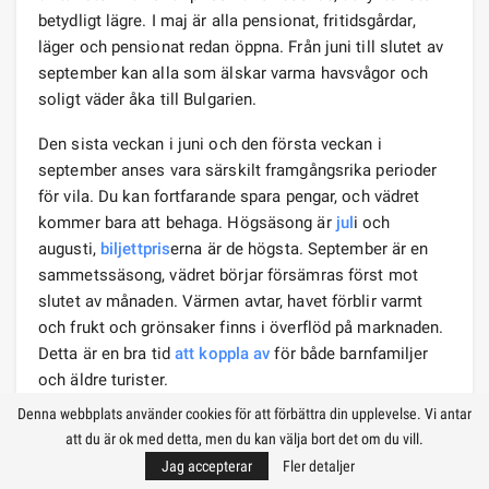
betydligt lägre. I maj är alla pensionat, fritidsgårdar,
läger och pensionat redan öppna. Från juni till slutet av
september kan alla som älskar varma havsvågor och
soligt väder åka till Bulgarien.
Den sista veckan i juni och den första veckan i
september anses vara särskilt framgångsrika perioder
för vila. Du kan fortfarande spara pengar, och vädret
kommer bara att behaga. Högsäsong är
jul
i och
augusti,
biljettpris
erna är de högsta. September är en
sammetssäsong, vädret börjar försämras först mot
slutet av månaden. Värmen avtar, havet förblir varmt
och frukt och grönsaker finns i överflöd på marknaden.
Detta är en bra tid
att koppla av
för både barnfamiljer
och äldre turister.
Denna webbplats använder cookies för att förbättra din upplevelse. Vi antar
90
att du är ok med detta, men du kan välja bort det om du vill.
Jag accepterar
Fler detaljer