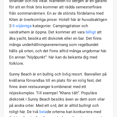
stränder och två vikar. Närheten till bergen är en garanti
för att en frisk bris kommer att rädda semesterfirare
från sommarvärmen. En av de största fördelarna med
Kiten är överkomliga priser. Hotell här är huvudsakligen
2-
3-stjärniga
kategorier. Campingplatser och
vandrarhem är öppna. Det kommer att vara
billigt
att
åka yacht, besöka ett diskotek eller en bar. Det finns
många underhållningsevenemang som regelbundet
hålls på orten, och det finns alltid många ungdomar här.
En annan ”höjdpunkt”: här kan du bekanta dig med
folklore.
Sunny Beach är en bullrig och livlig resort. Banvallen på
kvällarna förvandlas till en plats för en rolig fest, det
finns även restauranger kombinerat med ett
nöjeskomplex. Till exempel ”Khans tält”. Populära
diskotek i Sunny Beach besöks även av dem som vilar
på andra orter. Med ett ord, det är alltid bullrigt och
roligt här. De två
lista
de orterna kan konkurrera med