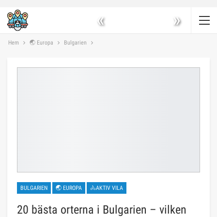
«
»
Hem
🌏 Europa
Bulgarien
BULGARIEN
🌏 EUROPA
🚴AKTIV VILA
20 bästa orterna i Bulgarien – vilken