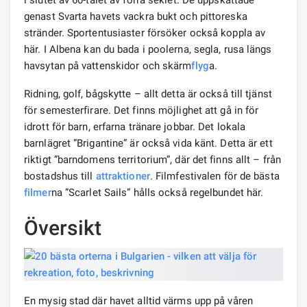
genast Svarta havets vackra bukt och pittoreska
stränder. Sportentusiaster försöker också koppla av
här. I Albena kan du bada i poolerna, segla, rusa längs
havsytan på vattenskidor och skärm
flyg
a.
Ridning, golf, bågskytte – allt detta är också till tjänst
för semesterfirare. Det finns möjlighet att gå in för
idrott för barn, erfarna tränare jobbar. Det lokala
barnlägret ”Brigantine” är också vida känt. Detta är ett
riktigt ”barndomens territorium”, där det finns allt – från
bostadshus till
attraktioner
. Filmfestivalen för de bästa
filmer
na ”Scarlet Sails” hålls också regelbundet här.
Översikt
En mysig stad där havet alltid värms upp på våren