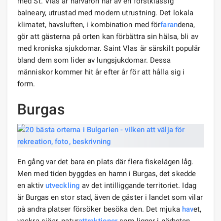
med St. Vlas är närvaron här av en förstklassig
balneary, utrustad med modern utrustning. Det lokala
klimatet, havsluften, i kombination med för
faran
dena,
gör att gästerna på orten kan förbättra sin hälsa, bli av
med kroniska sjukdomar. Saint Vlas är särskilt populär
bland dem som lider av lungsjukdomar. Dessa
människor kommer hit år efter år för att hålla sig i
form.
Burgas
En gång var det bara en plats där flera fiskelägen låg.
Men med tiden byggdes en hamn i Burgas, det skedde
en aktiv
utveckling
av det intilliggande territoriet. Idag
är Burgas en stor stad, även de gäster i landet som vilar
på andra platser försöker besöka den. Det mjuka
hav
et,
vackra sjöar, natur
attraktioner
som ligger i närheten