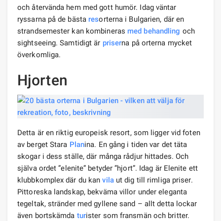
och återvända hem med gott humör. Idag väntar
ryssarna på de bästa
res
orterna i Bulgarien, där en
strandsemester kan kombineras
med behandling
och
sightseeing. Samtidigt är
priser
na på orterna mycket
överkomliga.
Hjorten
Detta är en riktig europeisk resort, som ligger vid foten
av berget Stara
Plan
ina. En gång i tiden var det täta
skogar i dess ställe, där många rådjur hittades. Och
själva ordet ”elenite” betyder ”hjort”. Idag är Elenite ett
klubbkomplex där du kan
vila
ut dig till rimliga priser.
Pittoreska landskap, bekväma villor under eleganta
tegeltak, stränder med gyllene sand – allt detta lockar
även bortskämda
tur
ister som fransmän och britter.