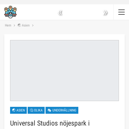
«
»
Hem
🌏 Asien
🌏 ASIEN
🤔 OLIKA
🎭 UNDERHÅLLNING
Universal Studios nöjespark i