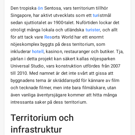
Den tropiska
ön
Sentosa, vars territorium tillhör
Singapore, har aktivt utvecklats som ett
tur
istmål
sedan sjuttiotalet av 1900-talet. Nuförtiden lockar det
otroligt många lokala och utländska
turister
, och allt
för att tack vare
Res
orts World har ett enormt
nöjeskomplex byggts på dess territorium, som
inkluderar
hotell
, kasinon, restauranger och butiker. Tja,
pärlan i detta projekt kan säkert kallas nöjesparken
Universal Studio, vars konstruktion utfördes från 2007
till 2010. Med namnet är det inte svårt att gissa att
byggnadens tema är skräddarsydd för kännare av film
och tecknade filmer, men inte bara filmälskare, utan
även vanliga äventyrsjägare kommer att hitta många
intressanta saker på dess territorium.
Territorium och
infrastruktur