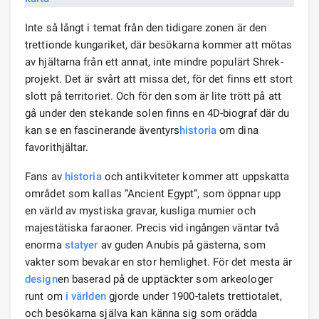
Inte så långt i temat från den tidigare zonen är den
trettionde kungariket, där besökarna kommer att mötas
av hjältarna från ett annat, inte mindre populärt Shrek-
projekt. Det är svårt att missa det, för det finns ett stort
slott på territoriet. Och för den som är lite trött på att
gå under den stekande solen finns en 4D-biograf där du
kan se en fascinerande äventyrs
historia
om dina
favorithjältar.
Fans av
historia
och antikviteter kommer att uppskatta
området som kallas ”Ancient Egypt”, som öppnar upp
en värld av mystiska gravar, kusliga mumier och
majestätiska faraoner. Precis vid ingången väntar två
enorma
statyer
av guden Anubis på gästerna, som
vakter som bevakar en stor hemlighet. För det mesta är
design
en baserad på de upptäckter som arkeologer
runt om
i världen
gjorde under 1900-talets trettiotalet,
och besökarna själva kan känna sig som orädda