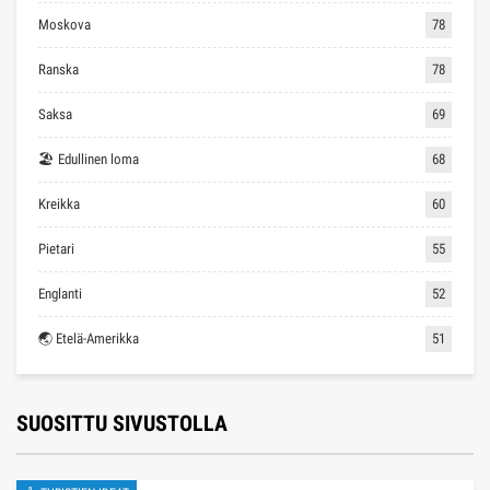
Moskova
78
Ranska
78
Saksa
69
🏖 Edullinen loma
68
Kreikka
60
Pietari
55
Englanti
52
🌏 Etelä-Amerikka
51
SUOSITTU SIVUSTOLLA