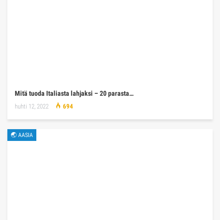
Mitä tuoda Italiasta lahjaksi – 20 parasta…
huhti 12, 2022
694
🌏 AASIA