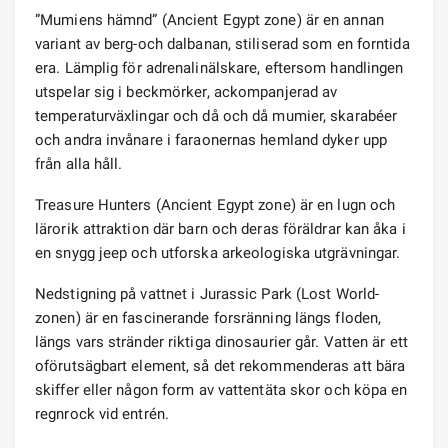
”Mumiens hämnd” (Ancient Egypt zone) är en annan
variant av berg-och dalbanan, stiliserad som en forntida
era. Lämplig för adrenalinälskare, eftersom handlingen
utspelar sig i beckmörker, ackompanjerad av
temperaturväxlingar och då och då mumier, skarabéer
och andra invånare i faraonernas hemland dyker upp
från alla håll.
Treasure Hunters (Ancient Egypt zone) är en lugn och
lärorik attraktion där barn och deras föräldrar kan åka i
en snygg jeep och utforska arkeologiska utgrävningar.
Nedstigning på vattnet i Jurassic Park (Lost World-
zonen) är en fascinerande forsränning längs floden,
längs vars stränder riktiga dinosaurier går. Vatten är ett
oförutsägbart element, så det rekommenderas att bära
skiffer eller någon form av vattentäta skor och köpa en
regnrock vid entrén.