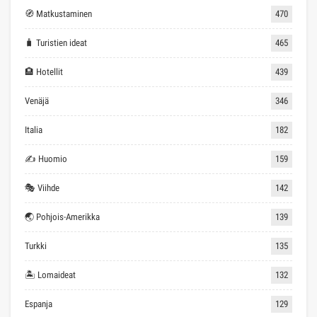
🧭 Matkustaminen
470
🧳 Turistien ideat
465
🏨 Hotellit
439
Venäjä
346
Italia
182
✍ Huomio
159
🎭 Viihde
142
🌏 Pohjois-Amerikka
139
Turkki
135
🏝 Lomaideat
132
Espanja
129