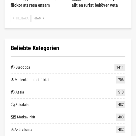
flickor att resa ensam
allt en turist behöver veta
TILLBAKA
FRAM
Beliebte Kategorien
🌏 Eurooppa
1411
🌟Mielenkiintoiset faktat
706
🌏 Aasia
518
🤔 Sekalaiset
487
🗺 Matkavinkit
483
🚴Aktiiviloma
482