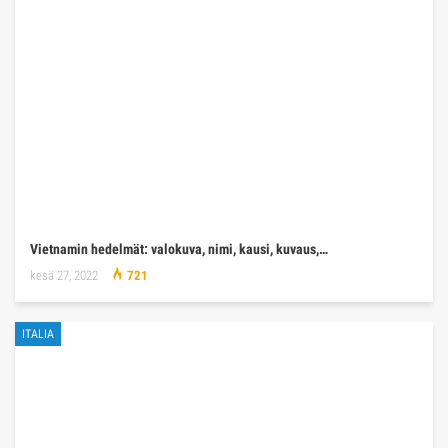
Vietnamin hedelmät: valokuva, nimi, kausi, kuvaus,…
kesä 27, 2022
721
ITALIA