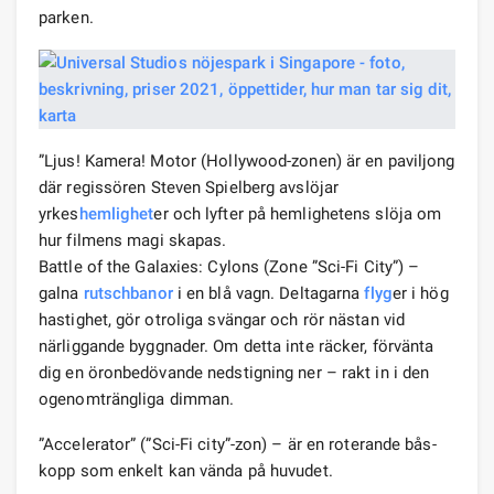
parken.
”Ljus! Kamera! Motor (Hollywood-zonen) är en paviljong
där regissören Steven Spielberg avslöjar
yrkes
hemlighet
er och lyfter på hemlighetens slöja om
hur filmens magi skapas.
Battle of the Galaxies: Cylons (Zone ”Sci-Fi City”) –
galna
rutschbanor
i en blå vagn. Deltagarna
flyg
er i hög
hastighet, gör otroliga svängar och rör nästan vid
närliggande byggnader. Om detta inte räcker, förvänta
dig en öronbedövande nedstigning ner – rakt in i den
ogenomträngliga dimman.
”Accelerator” (”Sci-Fi city”-zon) – är en roterande bås-
kopp som enkelt kan vända på huvudet.