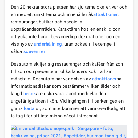
Den 20 hektar stora platsen har sju temalokaler, var och
en med ett unikt tema och innehåller åk
attraktioner
,
restauranger, butiker och speciella
uppträdandeområden. Karaktären hos en enskild zon
uttrycks inte bara i besynnerliga dekorationer och en
viss typ av
underhållning
, utan också till exempel i
sålda
souvenirer
.
Dessutom skiljer sig restauranger och kaféer från zon
till zon och presenterar olika länders kök i all sin
mångfald. Dessutom har var och en av
attraktioner
na
informationsdiskar som bestämmer vilken ålder och
längd
besök
aren ska vara, samt meddelar den
ungefärliga tiden i kön. Vid ingången till parken ges en
gratis
karta
ut, som inte kommer att vara överflödig att
ta tag i för att inte missa något intressant.