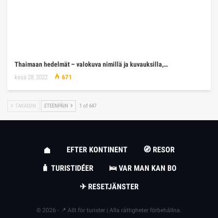
Thaimaan hedelmät – valokuva nimillä ja kuvauksilla,…
kesä 28, 2022
671
TAKAISIN
ETEENPÄIN
1 of 647
EFTER KONTINENT
🧭 RESOR
🧳 TURISTIDÉER
🛌 VAR MAN KAN BO
✈ RESETJÄNSTER
© 2026 - 📍 Allt för turister | Alla rättigheter förbehållna.