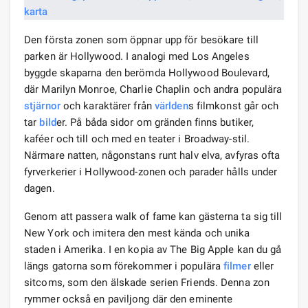
Den första zonen som öppnar upp för besökare till
parken är Hollywood. I analogi med Los Angeles
byggde skaparna den berömda Hollywood Boulevard,
där Marilyn Monroe, Charlie Chaplin och andra populära
stjärnor
och karaktärer från
världen
s filmkonst går och
tar
bild
er. På båda sidor om gränden finns butiker,
kaféer och till och med en teater i Broadway-stil.
Närmare natten, någonstans runt halv elva, avfyras ofta
fyrverkerier i Hollywood-zonen och parader hålls under
dagen.
Genom att passera walk of fame kan gästerna ta sig till
New York och imitera den mest kända och unika
staden i Amerika. I en kopia av The Big Apple kan du gå
längs gatorna som förekommer i populära
filmer
eller
sitcoms, som den älskade serien Friends. Denna zon
rymmer också en paviljong där den eminente