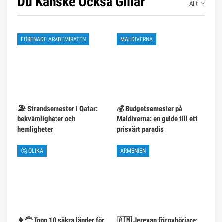
Du Kanske Också Gillar
Allt
FÖRENADE ARABEMIRATEN
MALDIVERNA
🏖️ Strandsemester i Qatar:
💰 Budgetsemester på
bekvämligheter och
Maldiverna: en guide till ett
hemligheter
prisvärt paradis
🤔 OLIKA
ARMENIEN
👩‍🦰 Topp 10 säkra länder för
🇦🇲 Jerevan för nybörjare: