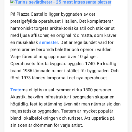
På Piazza Castello ligger byggnaden av det
prestigefyllda operahuset i Italien. Det kompletterar
harmoniskt torgets arkitektoniska stil och sticker ut
med ljusa affischer, en original röd matta, som kräver
en musikalisk
semester
. Det är regelbundet värd för
premiärer av berömda baletter och operor i världen.
Varje föreställning upprepas över 10 gånger.
Operahusets första byggnad byggdes 1740. En kraftig
brand 1936 lämnade ruiner i stället för byggnaden. Och
först 1973 tändes lamporna i det nya operahuset.
Teater
ns elliptiska sal rymmer cirka 1800 personer.
Akustik, bekväm infrastruktur i byggnaden skapar en
högtidlig, festlig stämning även när man närmar sig den
majestätiska byggnaden. Teatern är mycket populär
bland lokalbefolkningen och turister. Att uppträda på
sin scen är drömmen för varje artist.