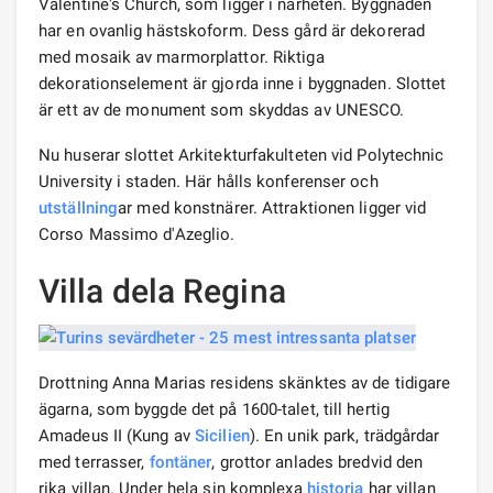
Valentine's Church, som ligger i närheten. Byggnaden
har en ovanlig hästskoform. Dess gård är dekorerad
med mosaik av marmorplattor. Riktiga
dekorationselement är gjorda inne i byggnaden. Slottet
är ett av de monument som skyddas av UNESCO.
Nu huserar slottet Arkitekturfakulteten vid Polytechnic
University i staden. Här hålls konferenser och
utställning
ar med konstnärer. Attraktionen ligger vid
Corso Massimo d'Azeglio.
Villa dela Regina
Drottning Anna Marias residens skänktes av de tidigare
ägarna, som byggde det på 1600-talet, till hertig
Amadeus II (Kung av
Sicilien
). En unik park, trädgårdar
med terrasser,
fontäner
, grottor anlades bredvid den
rika villan. Under hela sin komplexa
historia
har villan