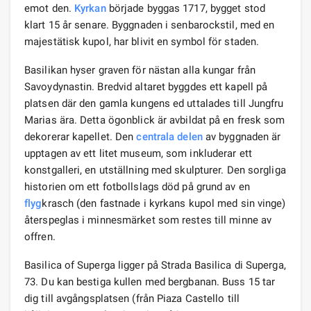
emot den.
Kyrkan
började byggas 1717, bygget stod
klart 15 år senare. Byggnaden i senbarockstil, med en
majestätisk kupol, har blivit en symbol för staden.
Basilikan hyser graven för nästan alla kungar från
Savoydynastin. Bredvid altaret byggdes ett kapell på
platsen där den gamla kungens ed uttalades till Jungfru
Marias ära. Detta ögonblick är avbildat på en fresk som
dekorerar kapellet. Den
centrala delen
av byggnaden är
upptagen av ett litet museum, som inkluderar ett
konstgalleri, en utställning med skulpturer. Den sorgliga
historien om ett fotbollslags död på grund av en
flyg
krasch (den fastnade i kyrkans kupol med sin vinge)
återspeglas i minnesmärket som restes till minne av
offren.
Basilica of Superga ligger på Strada Basilica di Superga,
73. Du kan bestiga kullen med bergbanan. Buss 15 tar
dig till avgångsplatsen (från Piaza Castello till