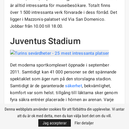
är alltid intressanta för museibesökare. Totalt finns
över 1 500 intressanta verk förvarade i dess förråd. Det
ligger i Mazzonis-palatset vid Via San Domenico.
Jobbar från 10.00 till 18.00.
Juventus Stadium
Det moderna sportkomplexet öppnade i september
2011. Samtidigt kan 41 000 personer se det spännande
spektaklet som äger rum på den storslagna stadion.
Samtidigt är de garanterade
säkerhet
, bekvämlighet,
komfort var som helst. tillgång till läktarna sker genom
fyra säkra entréer placerade i hörnen av arenan. Varje
sektor är utformad på ett sådant sätt att den har 16
Denna webbplats använder cookies för att förbättra din upplevelse. Vi antar
olika sätt att närma sig den önskade sitsen.
att du är ok med detta, men du kan välja bort det om du vill.
Jag accepterar
Fler detaljer
I nödfall lämnar alla åskådare arenan i 4 minuter.