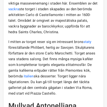
viktiga massevenemang i staden här. Ensemblen av det
vackra
ste torget i staden skapades av den berömda
arkitekten Carlo di Castellamonte i mitten av 1600-
talet. Området är omgivet av majestätiska palats,
vackra byggnader av barockkyrkor, uppförda för att
hedra Saints Charles, Christina.
I mitten av torget reser sig en intressant brons
staty
föreställande Philibert, hertig av Savojen. Skulpturens
författare är den store Carlo Marochetti. Torget anses
vara stadens salong. Det finns många mysiga kaféer
som kompletterar torgets eleganta elitatmosfär. De
gamla kaféerna erbjuder rätter från Piemontes kök,
berömda
italien
ska desserter. Torget ligger nära
tågstationen. Du kan gå till torget längs det täckta
galleriet på den centrala gågatan i staden Via Roma,
med start vid Piazza Castello.
Mullvad Antonelliana