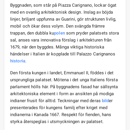
Byggnaden, som står på Piazza Carignano, lockar ögat
med en ovanlig arkitektonisk design. Inslag av böjda
linjer, briljant uppfunna av Guarini, gör strukturen livlig,
mobil och ökar dess volym. Den svängda främre
trappan, den dubbla ku
polen
som pryder palatsets stora
sal, anses vara innovativa förslag i arkitekturen från
1679, när den byggdes. Många viktiga historiska
händelser i Italien är kopplade till Palazzo Carignanos
historia
.
Den första kungen i landet, Emmanuel II, föddes i det
ursprungliga palatset. Mötena i det unga Italiens första
parlament hölls här. På byggnadens fasad har sällsynta
arkitektoniska element i form av ansikten på modiga
indianer frusit för alltid. Teckningar med deras
bild
er
presenterades för kungens familj efter kriget med
indianerna i Kanada 1667. Respekt för fienden, hans
styrka återspeglas i utsmyckningen av palatset.