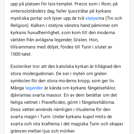
upp på platsen för Isis-templet. Precis som i Rom, på
vintersolståndets dag, faller ljusstrålar på kyrkans
mystiska portar och lyser upp de två
statyer
na (Tro och
Religion). Kalken i statyns vänstra hand påminner om
kyrkans huvudhemlighet, som kom till den moderna
världen från avlägsna legender, Gralen. Hon,
tillsammans med döljet, fördes till Turin i slutet av
1500-talet.
Esoteriker tror att den katolska kyrkan är tillägnad den
stora modergudinnan. De ser i myten om gralen
symbolen för den stora moderns kropp, som ger liv.
Många
legender
är kända om kyrkans fängelsehålor,
djävlarnas svarta massor. En av dem berättar om det
heliga vattnet i Piavefloden, gömt i fängelsehålorna.
Dess vatten används nämligen i ritualerna för den
svarta magin i Turin. Under kyrkans kupol möts de
svarta och vita krafterna i det magiska Turin och skapar
gränsen mellan ljus och mörker.