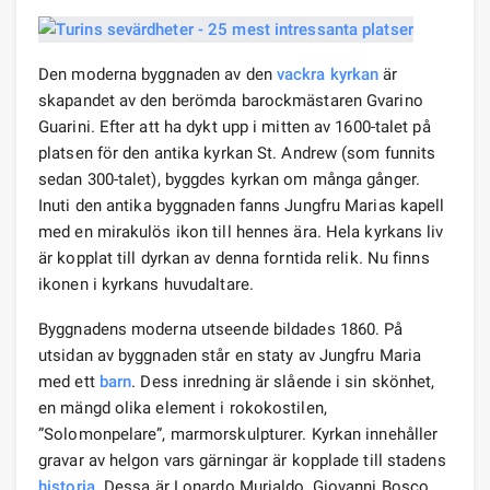
Den moderna byggnaden av den
vackra kyrkan
är
skapandet av den berömda barockmästaren Gvarino
Guarini. Efter att ha dykt upp i mitten av 1600-talet på
platsen för den antika kyrkan St. Andrew (som funnits
sedan 300-talet), byggdes kyrkan om många gånger.
Inuti den antika byggnaden fanns Jungfru Marias kapell
med en mirakulös ikon till hennes ära. Hela kyrkans liv
är kopplat till dyrkan av denna forntida relik. Nu finns
ikonen i kyrkans huvudaltare.
Byggnadens moderna utseende bildades 1860. På
utsidan av byggnaden står en staty av Jungfru Maria
med ett
barn
. Dess inredning är slående i sin skönhet,
en mängd olika element i rokokostilen,
”Solomonpelare”, marmorskulpturer. Kyrkan innehåller
gravar av helgon vars gärningar är kopplade till stadens
historia
. Dessa är Lonardo Murialdo, Giovanni Bosco,