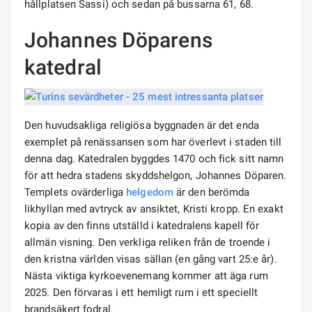
hållplatsen Sassi) och sedan på bussarna 61, 68.
Johannes Döparens
katedral
Den huvudsakliga religiösa byggnaden är det enda
exemplet på renässansen som har överlevt i staden till
denna dag. Katedralen byggdes 1470 och fick sitt namn
för att hedra stadens skyddshelgon, Johannes Döparen.
Templets ovärderliga
helgedom
är den berömda
likhyllan med avtryck av ansiktet, Kristi kropp. En exakt
kopia av den finns utställd i katedralens kapell för
allmän visning. Den verkliga reliken från de troende i
den kristna världen visas sällan (en gång vart 25:e år).
Nästa viktiga kyrkoevenemang kommer att äga rum
2025. Den förvaras i ett hemligt rum i ett speciellt
brandsäkert fodral.