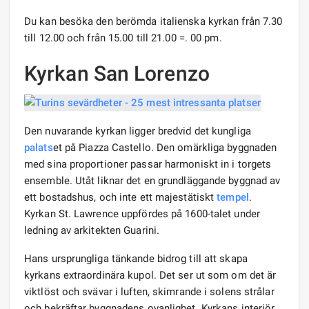
Du kan besöka den berömda italienska kyrkan från 7.30
till 12.00 och från 15.00 till 21.00 =. 00 pm.
Kyrkan San Lorenzo
Den nuvarande kyrkan ligger bredvid det kungliga
palats
et på Piazza Castello. Den omärkliga byggnaden
med sina proportioner passar harmoniskt in i torgets
ensemble. Utåt liknar det en grundläggande byggnad av
ett bostadshus, och inte ett majestätiskt
tempel
.
Kyrkan St. Lawrence uppfördes på 1600-talet under
ledning av arkitekten Guarini.
Hans ursprungliga tänkande bidrog till att skapa
kyrkans extraordinära kupol. Det ser ut som om det är
viktlöst och svävar i luften, skimrande i solens strålar
och bekräftar byggnadens ovanlighet. Kyrkans interiör