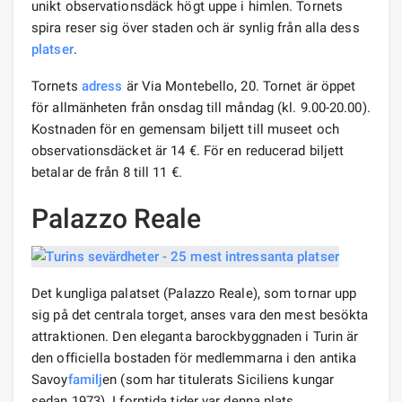
unikt observationsdäck högt uppe i himlen. Tornets
spira reser sig över staden och är synlig från alla dess
platser
.
Tornets
adress
är Via Montebello, 20. Tornet är öppet
för allmänheten från onsdag till måndag (kl. 9.00-20.00).
Kostnaden för en gemensam biljett till museet och
observationsdäcket är 14 €. För en reducerad biljett
betalar de från 8 till 11 €.
Palazzo Reale
Det kungliga palatset (Palazzo Reale), som tornar upp
sig på det centrala torget, anses vara den mest besökta
attraktionen. Den eleganta barockbyggnaden i Turin är
den officiella bostaden för medlemmarna i den antika
Savoy
familj
en (som har titulerats Siciliens kungar
sedan 1973). I forntida tider var denna plats