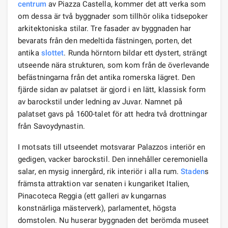
centrum
av Piazza Castella, kommer det att verka som
om dessa är två byggnader som tillhör olika tidsepoker
arkitektoniska stilar. Tre fasader av byggnaden har
bevarats från den medeltida fästningen, porten, det
antika
slottet
. Runda hörntorn bildar ett dystert, strängt
utseende nära strukturen, som kom från de överlevande
befästningarna från det antika romerska lägret. Den
fjärde sidan av palatset är gjord i en lätt, klassisk form
av barockstil under ledning av Juvar. Namnet på
palatset gavs på 1600-talet för att hedra två drottningar
från Savoydynastin.
I motsats till utseendet motsvarar Palazzos interiör en
gedigen, vacker barockstil. Den innehåller ceremoniella
salar, en mysig innergård, rik interiör i alla rum.
Staden
s
främsta attraktion var senaten i kungariket Italien,
Pinacoteca Reggia (ett galleri av kungarnas
konstnärliga mästerverk), parlamentet, högsta
domstolen. Nu huserar byggnaden det berömda museet