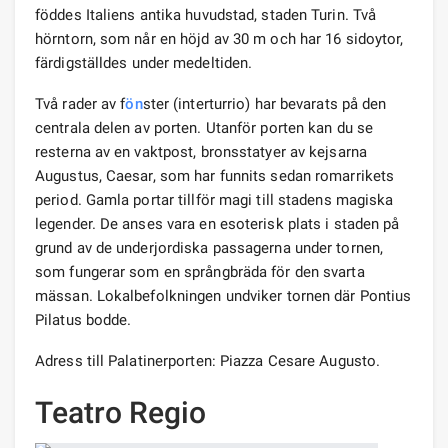
föddes Italiens antika huvudstad, staden Turin. Två
hörntorn, som når en höjd av 30 m och har 16 sidoytor,
färdigställdes under medeltiden.
Två rader av f
ön
ster (interturrio) har bevarats på den
centrala delen av porten. Utanför porten kan du se
resterna av en vaktpost, bronsstatyer av kejsarna
Augustus, Caesar, som har funnits sedan romarrikets
period. Gamla portar tillför magi till stadens magiska
legender. De anses vara en esoterisk plats i staden på
grund av de underjordiska passagerna under tornen,
som fungerar som en språngbräda för den svarta
mässan. Lokalbefolkningen undviker tornen där Pontius
Pilatus bodde.
Adress till Palatinerporten: Piazza Cesare Augusto.
Teatro Regio