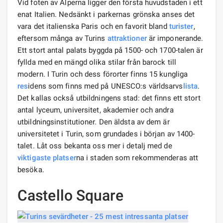
Vid foten av Alperna ligger den första huvudstaden i ett
enat Italien. Nedsänkt i parkernas grönska anses det
vara det italienska Paris och en favorit bland
turister
,
eftersom många av Turins
attraktioner
är imponerande.
Ett stort antal palats byggda på 1500- och 1700-talen är
fyllda med en mängd olika stilar från barock till
modern. I Turin och dess förorter finns 15 kungliga
res
idens som finns med på UNESCO:s världsarvs
lista
.
Det kallas också utbildningens stad: det finns ett stort
antal lyceum, universitet, akademier och andra
utbildningsinstitutioner. Den äldsta av dem är
universitetet i Turin, som grundades i början av 1400-
talet. Låt oss bekanta oss mer i detalj med de
viktigaste platser
na i staden som rekommenderas att
besöka.
Castello Square