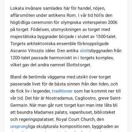
Lokala invånare samlades här för handel, nöjen,
affärsmöten under antikens Rom. I vår tid hölls den
högtidliga ceremonin för olympiska vinterspelen 2006
på torget. Födelsen, utsmyckningen av torget med
majestätiska byggnader började i slutet av 1500-talet.
Torgets arkitektoniska ensemble förkroppsligade
Ascanio Vitozzis idéer. Den antika
slott
sbyggnaden från
1200-talet passade harmoniskt in i torgets komplex,
vilket gav det andra namnet Slottstorget.
Bland de berömda väggarna med utsikt över torget
passerade livet för de bästa sinnen från den tiden, och
de fick liv i legender,
traditioner
som har kommit ner till
vår tid. Det här är Nostradamus, Cagliostro, greve Saint-
Germain. När man går runt torget kan man inte låta bli
att beundra Madames palats, vapenhuset, biblioteket
och regeringspalatset. Royal Court Church, den
ursprung
liga skulpturala kompositionen, byggnaden av