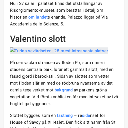
Nu i 27 salar i palatset finns det utställningar av
Risorgiomento-museet, som berättar i detalj om
historien
om landet
s enande. Palazzo ligger på Via
Accademia delle Scienze, 5.
Valentino slott
På den vackra stranden av floden Po, som rinner i
stadens centrala park, lurar ett gammalt slott, med en
fasad gjord i barockstil. Sidan av slottet som vetter
mot floden slår an med de rödbruna nyanserna av det
gamla tegelverket mot
bakgrund
av parkens gröna
vegetation. Vid första anblicken får man intrycket av två
högtidliga byggnader.
Slottet byggdes som en
fästning
– re
side
nset för
House of Savoy på XIII-talet. Den fick sitt namn från St.