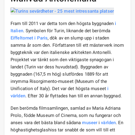
Fram till 2011 var detta torn den högsta byggnaden
i
Italien
. Symbolen för Turin, liknande det berömda
Eiffeltornet
i Paris
, dök av en slump upp i staden
samma år som den. Författaren till ett mästerverk inom
byggteknik var den italienske arkitekten Antonelli.
Projektet var tänkt som den viktigaste synagogan i
landet (Turin var dess huvudstad). Byggnaden av
byggnaden (167,5 m hög) slutfördes 1889 för att
inrymma Risorgimento-museet (Museum of the
Unification of Italy). Det var det högsta museet
i
världen
. Efter 30 år flyttades han till en annan byggnad.
Den berömda filmsamlingen, samlad av Maria Adriana
Prolo, födde Museum of Cinema, som nu fungerar och
anses vara det bästa bland sådana
museer
i
världen
. En
höghastighetsglashiss tar snabbt de som vill till ett