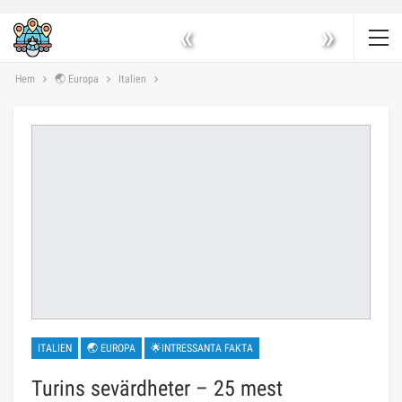
«
»
Hem
🌏 Europa
Italien
ITALIEN
🌏 EUROPA
🌟INTRESSANTA FAKTA
Turins sevärdheter – 25 mest