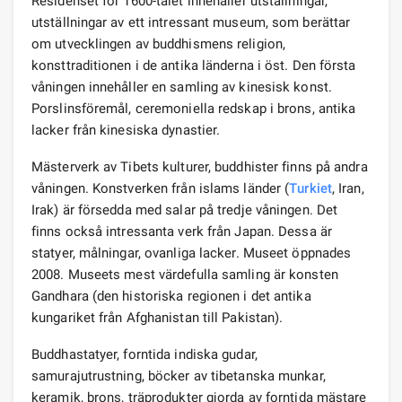
Residenset för 1600-talet innehåller utställningar,
utställningar av ett intressant museum, som berättar
om utvecklingen av buddhismens religion,
konsttraditionen i de antika länderna i öst. Den första
våningen innehåller en samling av kinesisk konst.
Porslinsföremål, ceremoniella redskap i brons, antika
lacker från kinesiska dynastier.
Mästerverk av Tibets kulturer, buddhister finns på andra
våningen. Konstverken från islams länder (
Turkiet
, Iran,
Irak) är försedda med salar på tredje våningen. Det
finns också intressanta verk från Japan. Dessa är
statyer, målningar, ovanliga lacker. Museet öppnades
2008. Museets mest värdefulla samling är konsten
Gandhara (den historiska regionen i det antika
kungariket från Afghanistan till Pakistan).
Buddhastatyer, forntida indiska gudar,
samurajutrustning, böcker av tibetanska munkar,
keramik, brons, träprodukter gjorda av forntida mästare