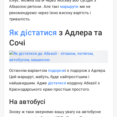
існує. Можна їхати через Москву або сусідні з
Абхазією регіони. Але такі
маршрути
ми не
рекомендуємо через їхню високу вартість і
тривалість.
Як дістатися
з Адлера та
Сочі
Останнім варіантом
подорож
і є подорож з Адлера.
Цей маршрут, мабуть, буде найпростішим і
найшвидшим. Адже
дістатися
кордону Абхазії з
Краснодарського краю простіше простого.
На автобусі
Знову ж таки звернемо вашу увагу на автобусне