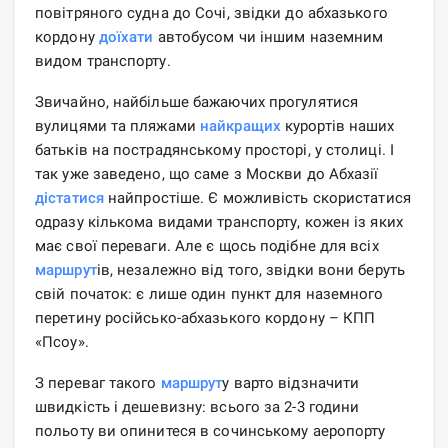
повітряного судна до Сочі, звідки до абхазького
кордону
доїхати
автобусом чи іншим наземним
видом транспорту.
Звичайно, найбільше бажаючих прогулятися
вулицями та пляжами
найкращих
курортів наших
батьків на пострадянському просторі, у столиці. І
так уже заведено, що саме з Москви до Абхазії
дістатися
найпростіше. Є можливість скористатися
одразу кількома видами транспорту, кожен із яких
має свої переваги. Але є щось подібне для всіх
маршрут
ів, незалежно від того, звідки вони беруть
свій початок: є лише один пункт для наземного
перетину російсько-абхазького кордону – КПП
«Псоу».
З переваг такого
маршрут
у варто відзначити
швидкість і дешевизну: всього за 2-3 години
польоту ви опинитеся в сочинському аеропорту