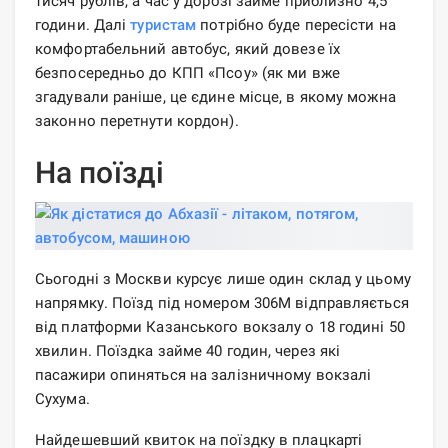
тисяч рублів, а час у дорозі займе приблизно 4,5
години. Далі
туристам
потрібно буде пересісти на
комфортабельний автобус, який довезе їх
безпосередньо до КПП «Псоу» (як ми вже
згадували раніше, це єдине місце, в якому можна
законно перетнути кордон).
На поїзді
Сьогодні з Москви курсує лише один склад у цьому
напрямку. Поїзд під номером 306М відправляється
від платформи Казанського вокзалу о 18 годині 50
хвилин. Поїздка займе 40 годин, через які
пасажири опиняться на залізничному вокзалі
Сухума.
Найдешевший квиток на поїздку в плацкарті