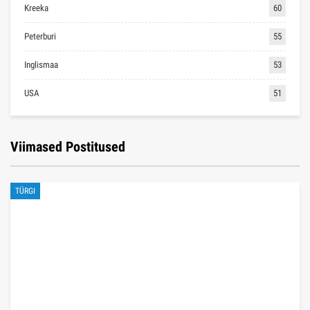
Kreeka
60
Peterburi
55
Inglismaa
53
USA
51
Viimased Postitused
TÜRGI