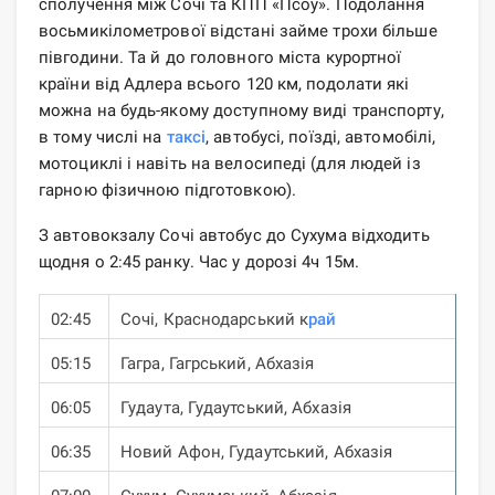
сполучення між Сочі та КПП «Псоу». Подолання
восьмикілометрової відстані займе трохи більше
півгодини. Та й до головного міста курортної
країни від Адлера всього 120 км, подолати які
можна на будь-якому доступному виді транспорту,
в тому числі на
таксі
, автобусі, поїзді, автомобілі,
мотоциклі і навіть на велосипеді (для людей із
гарною фізичною підготовкою).
З автовокзалу Сочі автобус до Сухума відходить
щодня о 2:45 ранку. Час у дорозі 4ч 15м.
02:45
Сочі, Краснодарський к
рай
05:15
Гагра, Гагрський, Абхазія
06:05
Гудаута, Гудаутський, Абхазія
06:35
Новий Афон, Гудаутський, Абхазія