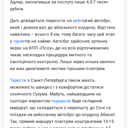
Адлер, заплативши за послугу лише 4,5-7 тисяч
рублів.
Далі доведеться пересісти на
рейс
овий автобус,
який і довезе вас до абхазького кордону. Відстань
невелика – всього 8 км, тому багато часу цей етап
у
тури
стів не займе. Автобус здійснює зупинку
якраз на КПП «Псоу», де на всіх відпочиваючих
чекає нескладна процедура митного та
паспортного контролю. Лише через кілька хвилин
ви вже дихатимете чистим гірським повітрям.
Туристи
з Санкт-Петербурга також мають
можливість швидко і з комфортом дістатися
сонячного Сухума. Мабуть, найшвидшим на
сьогодні варіантом
подорожі
буде складний
маршрут, що складається з перельоту до Сочі та
поїздки на рейсовому автобусі до кордону Абхазії.
Так, прямий маршрут повітрям коштуватиме 13-15