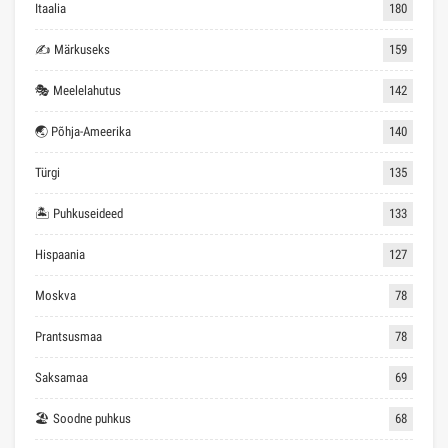
Itaalia
180
✍ Märkuseks
159
🎭 Meelelahutus
142
🌏 Põhja-Ameerika
140
Türgi
135
🏝 Puhkuseideed
133
Hispaania
127
Moskva
78
Prantsusmaa
78
Saksamaa
69
🏖 Soodne puhkus
68