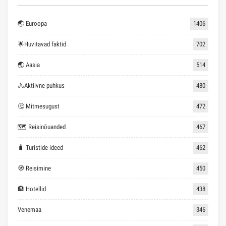
🌏 Euroopa
1406
🌟Huvitavad faktid
702
🌏 Aasia
514
🚴Aktiivne puhkus
480
🤔 Mitmesugust
472
🗺 Reisinõuanded
467
🧳 Turistide ideed
462
🧭 Reisimine
450
🏨 Hotellid
438
Venemaa
346