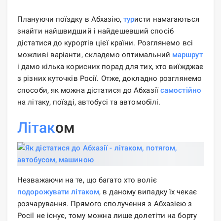
Плануючи поїздку в Абхазію,
тур
исти намагаються
знайти найшвидший і найдешевший спосіб
дістатися до курортів цієї країни. Розглянемо всі
можливі варіанти, складемо оптимальний
маршрут
і дамо кілька корисних порад для тих, хто виїжджає
з різних куточків Росії. Отже, докладно розглянемо
способи, як можна дістатися до Абхазії
самостійно
на літаку, поїзді, автобусі та автомобілі.
Літак
ом
Незважаючи на те, що багато хто воліє
подорожувати
літаком
, в даному випадку їх чекає
розчарування. Прямого сполучення з Абхазією з
Росії не існує, тому можна лише долетіти на борту