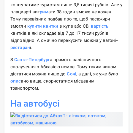
коштуватиме туристам лише 3,5 тисячі рублів. Але у
плацкарті вит
рим
ати 38 годин зможе не кожен.
Тому перевізник подбав про те, щоб пасажири
змогли
купити квитки
в купе або СВ,
вартість
квитків в які складає від 7 до 17 тисяч рублів
відповідно. А смачно перекусити можна у вагоні-
ресторан
і.
З
Санкт-Петербург
а прямого залізничного
сполучення з Абхазією немає. Тому таким чином
дістатися можна лише до
Сочі
, а далі, як уже було
опис
ано вище, скористатися місцевим
транспортом.
На автобусі