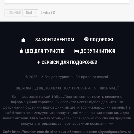
EELMINE
EDASI
1 kohta 647
ЗА КОНТИНЕНТОМ
🧭 ПОДОРОЖІ
🧳 ІДЕЇ ДЛЯ ТУРИСТІВ
🛌 ДЕ ЗУПИНИТИСЯ
✈ СЕРВІСИ ДЛЯ ПОДОРОЖЕЙ
© 2026 - 📍 Все для туристів | Всі права захищені.
ВІДМОВА ВІД ВІДПОВІДАЛЬНОСТІ І РОЗКРИТТЯ ІНФОРМАЦІЇ
Вся інформація на сайті
https://tourism.com.de
носить виключно
інформаційний характер. Ви особисто несете відповідальність за
дотримання будь-яких відповідних місцевих або міжнародних законів. На
сайті часто рекомендуються продукти, які ми вважаємо корисними для
наших читачів. Ми можемо отримувати партнерську комісію від продажів
продуктів, отриманих за партнерськими посиланнями.
Сайт
https://tourism.com.de
ні за яких обставин не несе відповідальність за