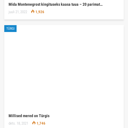
Mida Montenegrost kingituseks kaasa tuua – 20 parimat…
juuli 21, 2022
1,926
TÜRGI
Millised mered on Türgis
dets. 18, 2021
1,746