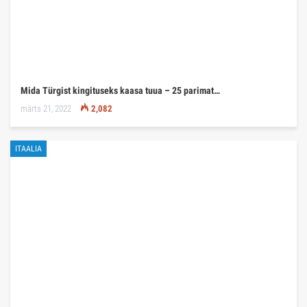
Mida Türgist kingituseks kaasa tuua – 25 parimat…
märts 21, 2022
2,082
ITAALIA