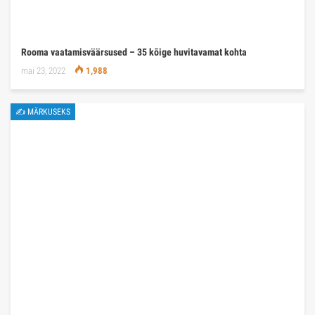
Rooma vaatamisväärsused – 35 kõige huvitavamat kohta
mai 23, 2022
1,988
✍ MÄRKUSEKS