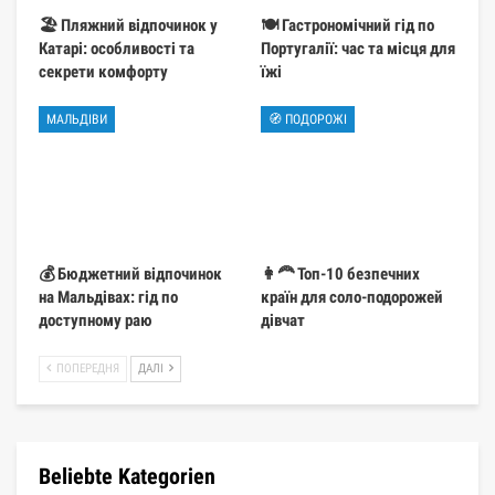
🏖️ Пляжний відпочинок у
🍽️ Гастрономічний гід по
Катарі: особливості та
Португалії: час та місця для
секрети комфорту
їжі
МАЛЬДІВИ
🧭 ПОДОРОЖІ
💰 Бюджетний відпочинок
👩‍🦰 Топ-10 безпечних
на Мальдівах: гід по
країн для соло-подорожей
доступному раю
дівчат
ПОПЕРЕДНЯ
ДАЛІ
Beliebte Kategorien