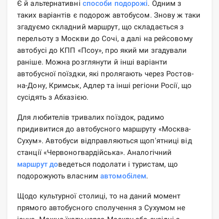
Є й альтернативні
способи
подорожі
. Одним з
таких варіантів є подорож автобусом. Знову ж таки
згадуємо складний маршрут, що складається з
перельоту з Москви до Сочі, а далі на рейсовому
автобусі до КПП «Псоу», про який ми згадували
раніше. Можна розглянути й інші варіанти
автобусної поїздки, які пролягають через Ростов-
на-Дону, Кримськ, Адлер та інші регіони Росії, що
сусідять з Абхазією.
Для любителів тривалих поїздок, радимо
придивитися до автобусного маршруту «Москва-
Сухум». Автобуси відправляються щоп'ятниці від
станції «Червоногвардійська». Аналогічний
маршрут до
ведеться подолати і туристам, що
подорожують власним
автомобілем
.
Щодо культурної столиці, то на даний момент
прямого автобусного сполучення з Сухумом не