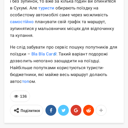
і без зупинок, то вже за кілька годин ви опинитеся
в Сухумі. Але
туристи
обирають поїздку на
особистому автомобілі саме через можливість
самостійно
планувати свій графік та маршрут,
зупинятися у мальовничих місцях для відпочинку
та купання.
Не слід забувати про сервіс пошуку попутників для
поїздки –
Bla Bla Car
. Такий варіант подорожі
дозволить непогано заощадити на поїздці.
Найбільше попутками користуються туристи-
бюджетники, які майже весь маршрут долають
автос
топ
ом.
136
Поділитися