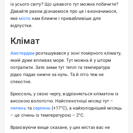
із усього світу? Що цікавого тут можна побачити?
Давайте разом дізнаємося про це і визначимося,
яке
місто
нам ближче і привабливіше для
відпустки.
Клімат
Амстердам
розташувався у зоні помірного клімату,
який дуже впливає море. Тут можна й у шторм
потрапити. Зате зими тут теплі та температура
рідко падає нижче за нуль. Та й літо теж не
спекотне.
Брюссель, у свою чергу, відрізняється кліматом із
високою вологістю. Найспекотніші місяці тут –
липень
та
серпень
(+17°C), а найхолодніший місяць
– це січень із температурою – 2°C.
Враховуючи вище сказане, у цих містах вас не