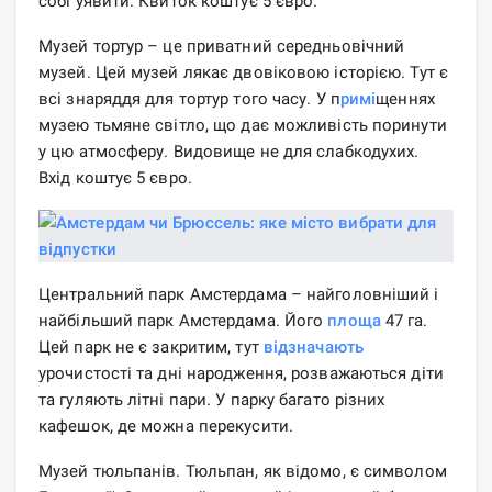
собі уявити. Квиток коштує 5 євро.
Музей тортур – це приватний середньовічний
музей. Цей музей лякає двовіковою історією. Тут є
всі знаряддя для тортур того часу. У п
римі
щеннях
музею тьмяне світло, що дає можливість поринути
у цю атмосферу. Видовище не для слабкодухих.
Вхід коштує 5 євро.
Центральний парк Амстердама – найголовніший і
найбільший парк Амстердама. Його
площа
47 га.
Цей парк не є закритим, тут
відзначають
урочистості та дні народження, розважаються діти
та гуляють літні пари. У парку багато різних
кафешок, де можна перекусити.
Музей тюльпанів. Тюльпан, як відомо, є символом