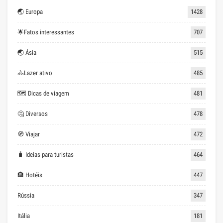
🌏 Europa
1428
🌟Fatos interessantes
707
🌏 Ásia
515
🚴Lazer ativo
485
🗺 Dicas de viagem
481
🤔 Diversos
478
🧭 Viajar
472
🧳 Ideias para turistas
464
🏨 Hotéis
447
Rússia
347
Itália
181