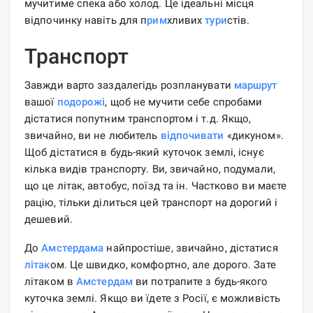
мучитиме спека або холод. Це ідеальні місця
відпочинку навіть для п
рим
хливих
тури
стів.
Транспорт
Завжди варто заздалегідь розпланувати
маршрут
вашої
подорожі
, щоб не мучити себе спробами
дістатися попутним транспортом і т.д. Якщо,
звичайно, ви не любитель
відпочивати
«дикуном».
Щоб дістатися в будь-який куточок землі, існує
кілька видів транспорту. Ви, звичайно, подумали,
що це літак, автобус, поїзд та ін. Частково ви маєте
рацію, тільки ділиться цей транспорт на дорогий і
дешевий.
До
Амстердама
найпростіше, звичайно, дістатися
літак
ом. Це швидко, комфортно, але дорого. Зате
літаком в
Амстердам
ви потрапите з будь-якого
куточка землі. Якщо ви їдете з Росії, є можливість