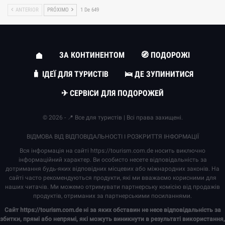
ANTERIOR
PRÓXIMO
1 De 649
ЗА КОНТИНЕНТОМ
🧭 ПОДОРОЖІ
🧳 ІДЕЇ ДЛЯ ТУРИСТІВ
🛌 ДЕ ЗУПИНИТИСЯ
✈ СЕРВІСИ ДЛЯ ПОДОРОЖЕЙ
© 2026 - 📍 Все для туристів | Всі права захищені.
ВІДМОВА ВІД ВІДПОВІДАЛЬНОСТІ І РОЗКРИТТЯ ІНФОРМАЦІЇ
Вся інформація на сайті
https://tourism.com.de
носить виключно
інформаційний характер. Ви особисто несете відповідальність за
дотримання будь-яких відповідних місцевих або міжнародних законів. На
сайті часто рекомендуються продукти, які ми вважаємо корисними для
наших читачів. Ми можемо отримувати партнерську комісію від продажів
продуктів, отриманих за партнерськими посиланнями.
Сайт
https://tourism.com.de
ні за яких обставин не несе відповідальність за
збитки, прямі або непрямі, які можуть виникнути в результаті використання,