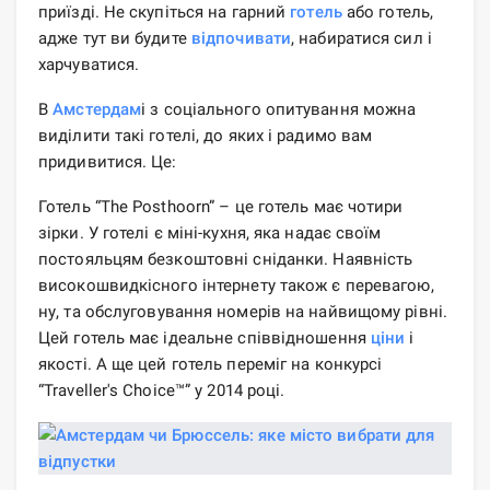
приїзді. Не скупіться на гарний
готель
або готель,
адже тут ви будите
відпочивати
, набиратися сил і
харчуватися.
В
Амстердам
і з соціального опитування можна
виділити такі готелі, до яких і радимо вам
придивитися. Це:
Готель “The Posthoorn” – це готель має чотири
зірки. У готелі є міні-кухня, яка надає своїм
постояльцям безкоштовні сніданки. Наявність
високошвидкісного інтернету також є перевагою,
ну, та обслуговування номерів на найвищому рівні.
Цей готель має ідеальне співвідношення
ціни
і
якості. А ще цей готель переміг на конкурсі
“Traveller's Choice™” у 2014 році.