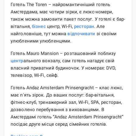
Готель The Toren – найромантичніший готель
Амстердама, має чотири зірки, є люкс-номери,
також можна замовити пакет послуг. У готелі є бар-
вітальня,
бізнес
центр, Wi-Fi,
ресторан
. Але
найголовніше, тут можна
відпочивати
зі своїми
улюбленими улюбленцями.
Готель Mauro Mansion – розташований поблизу
центр
ального вокзалу, сам готель нагадує свій
власний приватний будиночок. У номерах: DVD,
телевізор, Wi-Fi, сейф.
Готель Andaz Amsterdam Prinsengracht – клас люкс,
має п'ять зірок. До ваших послуг: бар-вітальня,
фітнес-клуб, тренажерний зал, Wi-Fi, SPA, ресторан,
дозволено перебування з вихованцями. В
Амстердамі готель “Andaz Amsterdam Prinsengracht”
посідає друге місце серед сімейних готелів.