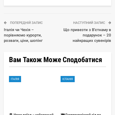
ПОПЕРЕДНІЙ ЗАПИС
НАСТУПНИЙ ЗАПИС
Італія чи Чехія –
Що привезти з В’єтнаму в
порівняємо курорти,
подарунок – 20
розваги, ціни, шопінг
найкращих сувенірів
Вам Також Може Сподобатися
ІТАЛІЯ
ІСПАНІЯ
🚆 Чому поїзд – найкращий
🍽️ Гастрономічний гід по