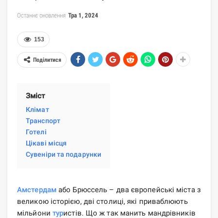
Останнє оновлення
Тра 1, 2024
153
Поділитися
Зміст
Клімат
Транспорт
Готелі
Цікаві місця
Сувеніри та подарунки
Амстердам
або Брюссель – два європейські міста з
великою історією, дві столиці, які приваблюють
мільйони
тур
истів. Що ж так манить мандрівників