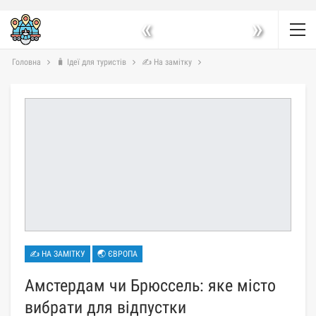
«
»
Головна
🧳 Ідеї для туристів
✍ На замітку
✍ НА ЗАМІТКУ
🌏 ЄВРОПА
Амстердам чи Брюссель: яке місто
вибрати для відпустки