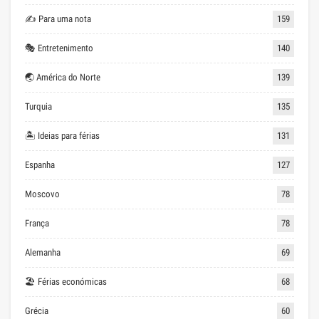
✍ Para uma nota
159
🎭 Entretenimento
140
🌏 América do Norte
139
Turquia
135
🏝 Ideias para férias
131
Espanha
127
Moscovo
78
França
78
Alemanha
69
🏖 Férias económicas
68
Grécia
60