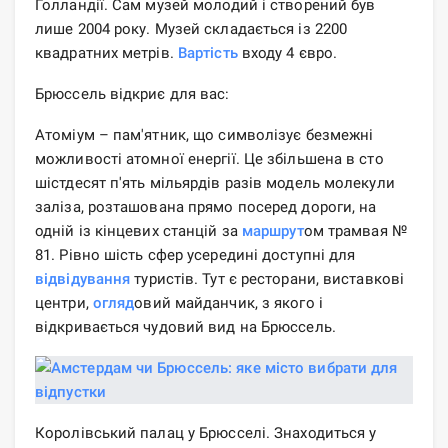
Голландії. Сам музей молодий і створений був
лише 2004 року. Музей складається із 2200
квадратних метрів.
Вартість
входу 4 євро.
Брюссель відкриє для вас:
Атоміум – пам'ятник, що символізує безмежні
можливості атомної енергії. Це збільшена в сто
шістдесят п'ять мільярдів разів модель молекули
заліза, розташована прямо посеред дороги, на
одній із кінцевих станцій за
маршрут
ом трамвая №
81. Рівно шість сфер усередині доступні для
відвідування
туристів. Тут є ресторани, виставкові
центри,
огляд
овий майданчик, з якого і
відкривається чудовий вид на Брюссель.
Королівський палац у Брюсселі. Знаходиться у