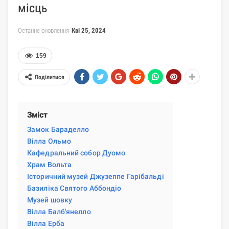
місць
Останнє оновлення
Кві 25, 2024
159
Поділитися
Зміст
Замок Бараделло
Вілла Ольмо
Кафедральний собор Дуомо
Храм Вольта
Історичний музей Джузеппе Гарібальді
Базиліка Святого Аббондіо
Музей шовку
Вілла Балб'янелло
Вілла Ерба