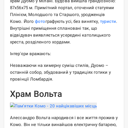
храм Дуомо у Мілані. Будова вийшла грандіозною:
87х56х75 м. Примітний портал, оточений статуями
Плінієм, Молодшого та Старшого, уродженців
Комо. Його
фото
графують усі, без винятку,
туристи
.
Внутрішні приміщення сплановані так, що
відвідувач виявляється усередині католицького
хреста, розділеного хордами.
Інтер'єри вражають:
Незважаючи на химерну суміш стилів, Дуомо –
останній собор, збудований у традиціях готики у
провінції Ломбардія.
Храм Вольта
Алессандро Вольта народився і все життя прожив у
Комо. Він не тільки винайшов електричну батарею,