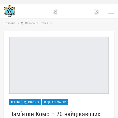
«
»
Головна
🌏 Європа
Італія
ІТАЛІЯ
🌏 ЄВРОПА
🌟ЦІКАВІ ФАКТИ
Пам’ятки Комо – 20 найцікавіших