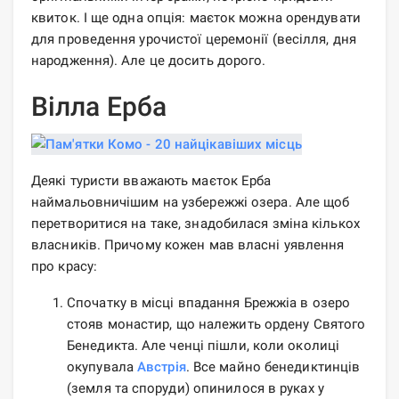
квиток. І ще одна опція: маєток можна орендувати
для проведення урочистої церемонії (весілля, дня
народження). Але це досить дорого.
Вілла Ерба
Деякі туристи вважають маєток Ерба
наймальовничішим на узбережжі озера. Але щоб
перетворитися на таке, знадобилася зміна кількох
власників. Причому кожен мав власні уявлення
про красу:
Спочатку в місці впадання Брежжіа в озеро
стояв монастир, що належить ордену Святого
Бенедикта. Але ченці пішли, коли околиці
окупувала
Австрія
. Все майно бенедиктинців
(земля та споруди) опинилося в руках у