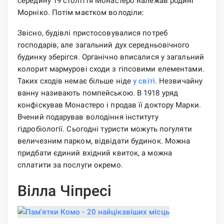
середину 19 століття Монастеро належав родині
Морніко. Потім маєтком володіли:
Звісно, ​​будівлі пристосовувалися потреб
господарів, але загальний дух середньовічного
будинку зберігся. Органічно вписалися у загальний
колорит мармурові сходи з гіпсовими елементами.
Таких сходів немає більше ніде
у світі
. Незвичайну
ванну називають помпейською. В 1918 уряд
конфіскував Монастеро і продав її доктору Марки.
Вчений подарував володіння інституту
гідробіології. Сьогодні туристи можуть погуляти
величезним парком, відвідати будинок. Можна
придбати єдиний вхідний квиток, а можна
сплатити за послуги окремо.
Вілла Чіпресі