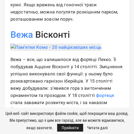
кухні. Якщо вражень від гоночної траси
недостатньо, можна погуляти розкішним парком,
розташованим зовсім поруч.
Вежа
Вісконті
Вежа – все, що залишилося від фортеці Лекко. Її
побудував Аццоне Вісконті у 14 столітті. Зміцнення
успішно виконувало свої функції: у ньому було
розквартовано гарнізон іберійців. У 15 столітті
вежу добудували: з'явився гора з витонченим
орнаментом та проходом. У 18 столітті
фортеця
стала заважати розвитку міста, і за наказом
Йосипа її знесли. Територію, що звільнилася,
Цей веб -сайт використовує файли cookie, щоб покращити ваш досвід.
розпродали для будівництва будинків. Від
Ми припустимо, що з цим все гаразд, але ви можете відмовитися,
колишнього укріплення залишилася лише вежа.
якщо захочете.
Прийняти
Читати далі