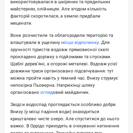
використовувалася в шкіряних та прядильних
майстернях, олійницях. Але згодом кількість
факторій скоротилася, а землю придбали
меценати.
Вони розчистили та облагородили територію та
влаштували в ущелину
місце відпочинку
. Для
зручності туристів вздовж прямовисної скелі
прокладено доріжку з підйомами та спусками.
Щаблі дерев'яні, а огорожі металеві. Вздовж усієї
довжини траси організовано підсвічування: тут
можна пройти навіть у темний час. Внизу струмує
непокірна Пьоверна. Наприкінці шляху
організовано
огляд
овий майданчик.
Звідси водоспад проглядається особливо добре.
Внизу (у місці падіння води) знаходиться
кришталево чисте озеро. Але спуститися до нього
важко. В Оррідо приходять в очікуванні натхнення