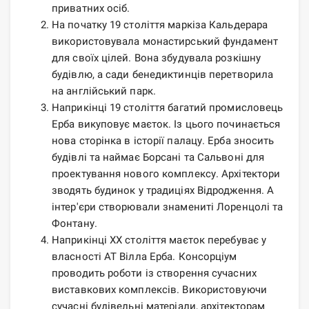
приватних осіб.
На початку 19 століття маркіза Кальдерара
використовувала монастирський фундамент
для своїх цілей. Вона збудувала розкішну
будівлю, а сади бенедиктинців перетворила
на англійський парк.
Наприкінці 19 століття багатий промисловець
Ерба викуповує маєток. Із цього починається
нова сторінка в історії палацу. Ерба зносить
будівлі та наймає Борсані та Сальвоні для
проектування нового комплексу. Архітектори
зводять будинок у традиціях Відродження. А
інтер'єри створювали знамениті Лоренцолі та
Фонтану.
Наприкінці ХХ століття маєток перебуває у
власності АТ Вілла Ерба. Консорціум
проводить роботи із створення сучасних
виставкових комплексів. Використовуючи
сучасні будівельні матеріали, архітекторам