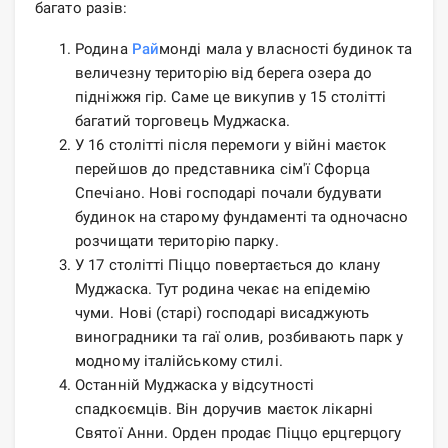
багато разів:
Родина
Рай
монді мала у власності будинок та
величезну територію від берега озера до
підніжжя гір. Саме це викупив у 15 столітті
багатий торговець Муджаска.
У 16 столітті після перемоги у війні маєток
перейшов до представника сім'ї Сфорца
Спечіано. Нові господарі почали будувати
будинок на старому фундаменті та одночасно
розчищати територію парку.
У 17 столітті Піццо повертається до клану
Муджаска. Тут родина чекає на епідемію
чуми. Нові (старі) господарі висаджують
виноградники та гаї олив, розбивають парк у
модному італійському стилі.
Останній Муджаска у відсутності
спадкоємців. Він доручив маєток лікарні
Святої Анни. Орден продає Піццо ерцгерцогу