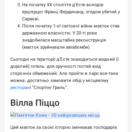
На початку ХХ століття д'Есте володів
ерцгерцог Франц Фердинанд, згодом убитий у
Сараєві.
Після початку 1-ої світової війни маєток став
державною власністю. У 20-ті роки
знадобилася масштабна реконструкція
(маєток зруйнували авіабомби).
Сьогодні на території д'Есте знаходиться модний (і
дорогий) готель: для зручності гостей вхід
сторонніх обмежений. Але пройти в парк все-таки
можна: достатньо замовити обід у місцевому
ресторан
і “Спортінг Гриль”.
Вілла Піццо
Цей маєток за свою історію змінював господарів