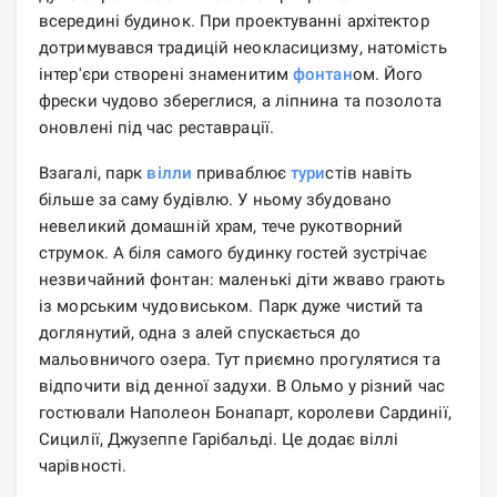
всередині будинок. При проектуванні архітектор
дотримувався традицій неокласицизму, натомість
інтер'єри створені знаменитим
фонтан
ом. Його
фрески чудово збереглися, а ліпнина та позолота
оновлені під час реставрації.
Взагалі, парк
вілли
приваблює
тури
стів навіть
більше за саму будівлю. У ньому збудовано
невеликий домашній храм, тече рукотворний
струмок. А біля самого будинку гостей зустрічає
незвичайний фонтан: маленькі діти жваво грають
із морським чудовиськом. Парк дуже чистий та
доглянутий, одна з алей спускається до
мальовничого озера. Тут приємно прогулятися та
відпочити від денної задухи. В Ольмо у різний час
гостювали Наполеон Бонапарт, королеви Сардинії,
Сицилії, Джузеппе Гарібальді. Це додає віллі
чарівності.