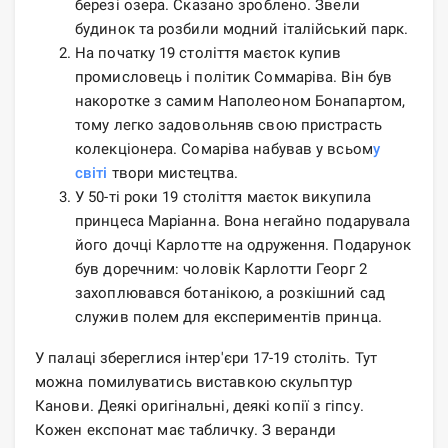
березі озера. Сказано зроблено. Звели
будинок та розбили модний італійський парк.
На початку 19 століття маєток купив
промисловець і політик Соммаріва. Він був
накоротке з самим Наполеоном Бонапартом,
тому легко задовольняв свою пристрасть
колекціонера. Сомаріва набував у всьом
у
світі
твори мистецтва.
У 50-ті роки 19 століття маєток викупила
принцеса Маріанна. Вона негайно подарувала
його дочці Карлотте на одруження. Подарунок
був доречним: чоловік Карлотти Георг 2
захоплювався ботанікою, а розкішний сад
служив полем для експериментів принца.
У палаці збереглися інтер'єри 17-19 століть. Тут
можна помилуватись виставкою скульптур
Канови. Деякі оригінальні, деякі копії з гіпсу.
Кожен експонат має табличку. З веранди