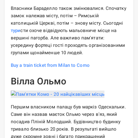
Власники Бараделло також змінювалися. Спочатку
замок належав місту, потім – Римській
католицькій Церкві, потім – знову місту. Сьогодні
тури
сти охоче відвідують мальовниче місце на
вершині пагорба. Але важливо пам'ятати:
усередину фортеці гості проходять організованими
групами щонайменше 10 людей.
Buy a train ticket from Milan to Como
Вілла Ольмо
Першим власником палацу був маркіз Одескальки.
Саме він назвав маєток Ольмо через в'яз, який
посадив Пліній Молодший. Будівництво будинку
тривало близько 20 років. В результаті вийшло
дуже скромне зовні і багато прикрашений