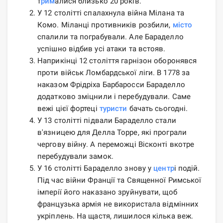
т
рим
алися близько 20 років.
У 12 столітті спалахнула війна Мілана та
Комо. Міланці противників розбили,
місто
спалили та пограбували. Але Бараделло
успішно відбив усі атаки та встояв.
Наприкінці 12 століття гарнізон оборонявся
проти військ Ломбардської ліги. В 1778 за
наказом Фрідріха Барбаросси Бараделло
додатково зміцнили і перебудували. Саме
вежі цієї фортеці
туристи
бачать сьогодні.
У 13 столітті підвали Бараделло стали
в'язницею для Делла Торре, які програли
чергову війну. А переможці Вісконті вкотре
перебудували замок.
У 16 столітті Бараделло знову у
центр
і подій.
Під час війни Франції та Священної Римської
імперії його наказано зруйнувати, щоб
французька армія не використала відмінних
укріплень. На щастя, лишилося кілька веж.