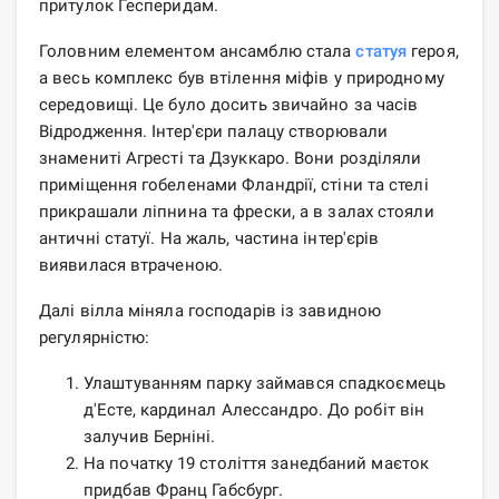
притулок Гесперидам.
Головним елементом ансамблю стала
статуя
героя,
а весь комплекс був втілення міфів у природному
середовищі. Це було досить звичайно за часів
Відродження. Інтер'єри палацу створювали
знамениті Агресті та Дзуккаро. Вони розділяли
приміщення гобеленами Фландрії, стіни та стелі
прикрашали ліпнина та фрески, а в залах стояли
античні статуї. На жаль, частина інтер'єрів
виявилася втраченою.
Далі вілла міняла господарів із завидною
регулярністю:
Улаштуванням парку займався спадкоємець
д'Есте, кардинал Алессандро. До робіт він
залучив Берніні.
На початку 19 століття занедбаний маєток
придбав Франц Габсбург.