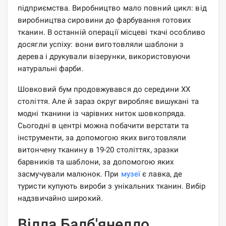
підприємства. Виробництво мало повний цикл: від
виробництва сировини до фарбування готових
тканин. В останній операції місцеві ткачі особливо
досягли успіху: вони виготовляли шаблони з
дерева і друкували візерунки, використовуючи
натуральні фарби.
Шовковий бум продовжувався до середини ХХ
століття. Але й зараз округ виробляє вишукані та
модні тканини із чарівних ниток шовкопряда.
Сьогодні в центрі можна побачити верстати та
інструменти, за допомогою яких виготовляли
витончену тканину в 19-20 століттях, зразки
барвників та шаблони, за допомогою яких
засмучували малюнок. При
музеї
є лавка, де
туристи купують вироби з унікальних тканин. Вибір
надзвичайно широкий.
Вілла Балб'янелло