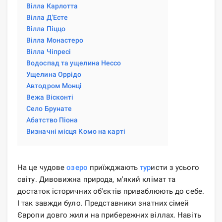
Вілла Карлотта
Вілла Д'Есте
Вілла Піццо
Вілла Монастеро
Вілла Чіпресі
Водоспад та ущелина Нессо
Ущелина Оррідо
Автодром Монці
Вежа Вісконті
Село Брунате
Абатство Піона
Визначні місця Комо на карті
На це чудове
озеро
приїжджають
тур
исти з усього
світу. Дивовижна природа, м'який клімат та
достаток історичних об'єктів приваблюють до себе.
І так завжди було. Представники знатних сімей
Європи довго жили на прибережних віллах. Навіть