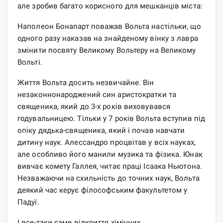
але зробив багато корисного для мешканців міста:
Наполеон Бонапарт поважав Вольта настільки, що
одного разу наказав на знайденому вінку з лавра
змінити посвяту Великому Вольтеру на Великому
Вольті.
Життя Вольта досить незвичайне. Він
незаконнонароджений син аристократки та
священика, який до 3-х років виховувався
годувальницею. Тільки у 7 років Вольта вступив під
опіку дядька-священика, який і почав навчати
дитину наук. Алессандро процвітав у всіх науках,
але особливо його манили музика та фізика. Юнак
вивчає комету Галлея, читає праці Ісаака Ньютона.
Незважаючи на схильність до точних наук, Вольта
деякий час керує філософським факультетом у
Падуї.
І все-таки саме відкриття хімічних