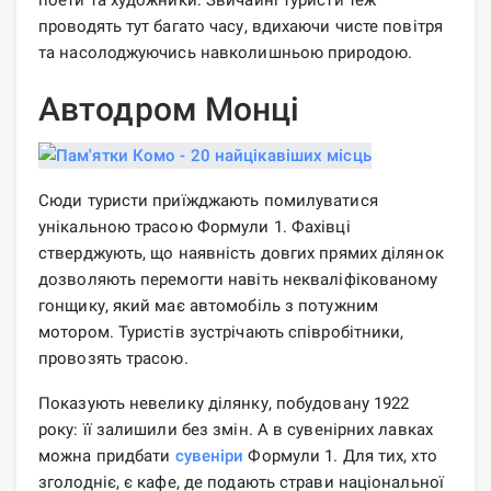
поети та художники. Звичайні туристи теж
проводять тут багато часу, вдихаючи чисте повітря
та насолоджуючись навколишньою природою.
Автодром Монці
Сюди туристи приїжджають помилуватися
унікальною трасою Формули 1. Фахівці
стверджують, що наявність довгих прямих ділянок
дозволяють перемогти навіть некваліфікованому
гонщику, який має автомобіль з потужним
мотором. Туристів зустрічають співробітники,
провозять трасою.
Показують невелику ділянку, побудовану 1922
року: її залишили без змін. А в сувенірних лавках
можна придбати
сувеніри
Формули 1. Для тих, хто
зголодніє, є кафе, де подають страви національної