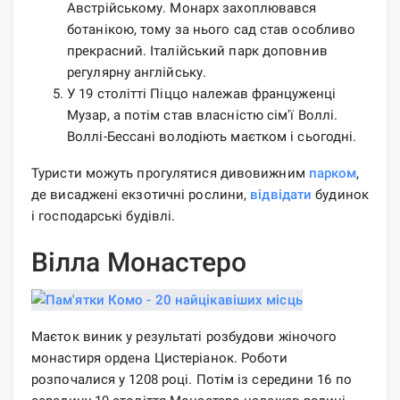
Австрійському. Монарх захоплювався
ботанікою, тому за нього сад став особливо
прекрасний. Італійський парк доповнив
регулярну англійську.
У 19 столітті Піццо належав француженці
Музар, а потім став власністю сім'ї Воллі.
Воллі-Бессані володіють маєтком і сьогодні.
Туристи можуть прогулятися дивовижним
парком
,
де висаджені екзотичні рослини,
відвідати
будинок
і господарські будівлі.
Вілла Монастеро
Маєток виник у результаті розбудови жіночого
монастиря ордена Цистеріанок. Роботи
розпочалися у 1208 році. Потім із середини 16 по