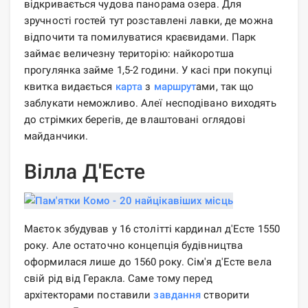
відкривається чудова панорама озера. Для
зручності гостей тут розставлені лавки, де можна
відпочити та помилуватися краєвидами. Парк
займає величезну територію: найкоротша
прогулянка займе 1,5-2 години. У касі при покупці
квитка видається
карта
з
маршрут
ами, так що
заблукати неможливо. Алеї несподівано виходять
до стрімких берегів, де влаштовані оглядові
майданчики.
Вілла Д'Есте
Маєток збудував у 16 ​​столітті кардинал д'Есте 1550
року. Але остаточно концепція будівництва
оформилася лише до 1560 року. Сім'я д'Есте вела
свій рід від Геракла. Саме тому перед
архітекторами поставили
завдання
створити