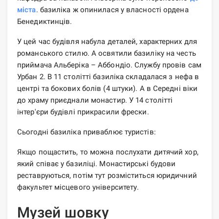
міста
. базиліка ж опинилася у власності ордена
Бенедиктинців.
У цей час будівля набула деталей, характерних для
романського стилю. А освятили базиліку на честь
приймача Альберіка – Аббондіо. Службу провів сам
Урбан 2. В 11 столітті базиліка складалася з нефа в
центрі та бокових болів (4 штуки). А в Середні віки
до храму приєднали монастир. У 14 столітті
інтер'єри будівлі прикрасили фрески.
Сьогодні базиліка приваблює туристів:
Якщо пощастить, то можна послухати дитячий хор,
який співає у базиліці. Монастирські будови
реставруються, потім тут розміститься юридичний
факультет місцевого університету.
Музей шовку