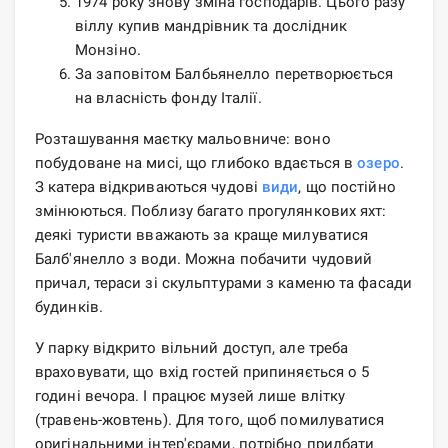
1974 року знову зміна господарів. Цього разу
віллу купив мандрівник та дослідник
Монзіно.
За заповітом Балбьянелло перетворюється
на власність фонду Італії.
Розташування маєтку мальовниче: воно
побудоване на мисі, що глибоко вдається в
озеро
.
З катера відкриваються чудові
види
, що постійно
змінюються. Поблизу багато прогулянкових яхт:
деякі туристи вважають за краще милуватися
Балб'янелло з води. Можна побачити чудовий
причал, тераси зі скульптурами з каменю та фасади
будинків.
У парку відкрито вільний доступ, але треба
враховувати, що вхід гостей припиняється о 5
годині вечора. І працює музей лише влітку
(травень-жовтень). Для того, щоб помилуватися
оригінальними інтер'єрами, потрібно придбати