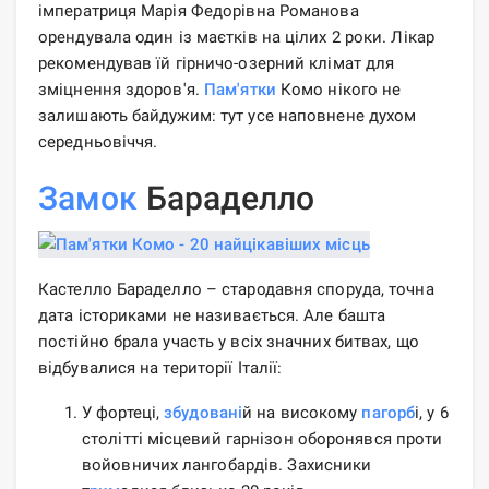
імператриця Марія Федорівна Романова
орендувала один із маєтків на цілих 2 роки. Лікар
рекомендував їй гірничо-озерний клімат для
зміцнення здоров'я.
Пам'ятки
Комо нікого не
залишають байдужим: тут усе наповнене духом
середньовіччя.
Замок
Бараделло
Кастелло Бараделло – стародавня споруда, точна
дата істориками не називається. Але башта
постійно брала участь у всіх значних битвах, що
відбувалися на території Італії:
У фортеці,
збудовані
й на високому
пагорб
і, у 6
столітті місцевий гарнізон оборонявся проти
войовничих лангобардів. Захисники