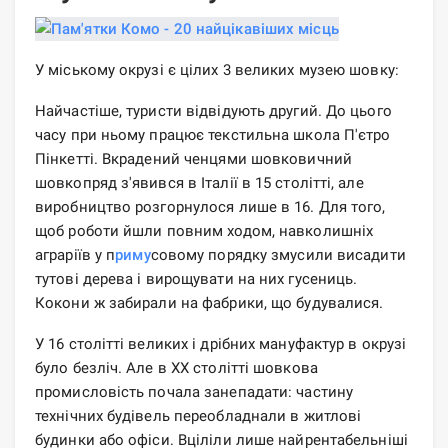
У міському окрузі є цілих 3 великих музею шовку:
Найчастіше, туристи відвідують другий. До цього
часу при ньому працює текстильна школа П'єтро
Пінкетті. Вкрадений ченцями шовковичний
шовкопряд з'явився в Італії в 15 столітті, але
виробництво розгорнулося лише в 16. Для того,
щоб роботи йшли повним ходом, навколишніх
аграріїв у п
риму
совому порядку змусили висадити
тутові дерева і вирощувати на них гусениць.
Кокони ж забирали на фабрики, що будувалися.
У 16 столітті великих і дрібних мануфактур в окрузі
було безліч. Але в ХХ столітті шовкова
промисловість почала занепадати: частину
технічних будівель переобладнали в житлові
будинки або офіси. Вціліли лише найрентабельніші