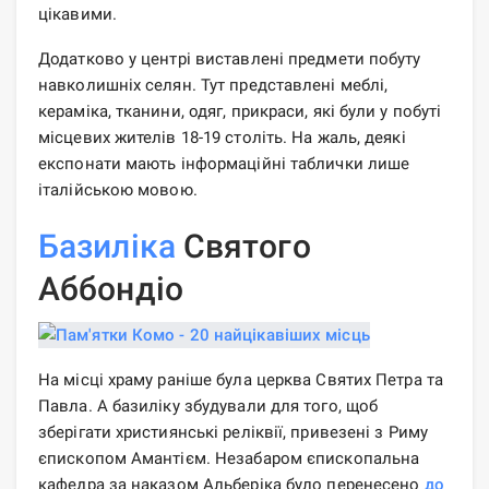
цікавими.
Додатково у центрі виставлені предмети побуту
навколишніх селян. Тут представлені меблі,
кераміка, тканини, одяг, прикраси, які були у побуті
місцевих жителів 18-19 століть. На жаль, деякі
експонати мають інформаційні таблички лише
італійською мовою.
Базиліка
Святого
Аббондіо
На місці храму раніше була церква Святих Петра та
Павла. А базиліку збудували для того, щоб
зберігати християнські реліквії, привезені з Риму
єпископом Амантієм. Незабаром єпископальна
кафедра за наказом Альберіка було перенесено
до