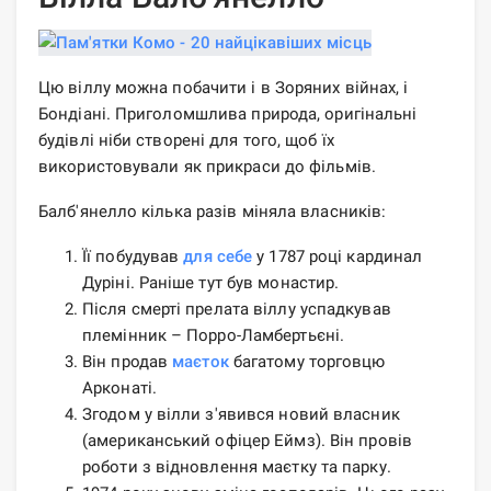
Цю віллу можна побачити і в Зоряних війнах, і
Бондіані. Приголомшлива природа, оригінальні
будівлі ніби створені для того, щоб їх
використовували як прикраси до фільмів.
Балб'янелло кілька разів міняла власників:
Її побудував
для себе
у 1787 році кардинал
Дуріні. Раніше тут був монастир.
Після смерті прелата віллу успадкував
племінник – Порро-Ламбертьєні.
Він продав
маєток
багатому торговцю
Арконаті.
Згодом у вілли з'явився новий власник
(американський офіцер Еймз). Він провів
роботи з відновлення маєтку та парку.