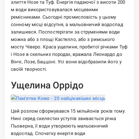
злиття Нозе та Туф. Енергія падаючої з висоти 200
м води використовувалася місцевими
ремісниками. Сьогодні промисловість у цьому
сонному місці відсутня, а мальовничий водоспад
залишився. Поспостерігати за струменями води
можна або з площі Кастелло, або з римського
мосту Чіверо. Краса ущелини, пробитої річками Туф
і Нозе в скельних породах, вражала Леонардо до
Вінчі, Лозе, Баццоні. Усі вони відобразили його у
своїй творчості.
Ущелина Оррідо
Цей розлом сформувався 15 мільйонів років тому.
Нині серед скелястих уступів звивається річка
Пьоверна, її води утворюють мальовничий
водоспад. Спочатку енергія води