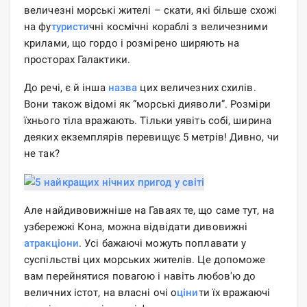
величезні морські жителі – скати, які більше схожі
на фу
туристи
чні космічні кораблі з величезними
крилами, що гордо і розмірено ширяють на
просторах Галактики.
До речі, є й інша
назва
цих величезних схилів.
Вони також відомі як “морські дияволи”. Розміри
їхнього тіла вражають. Тільки уявіть собі, ширина
деяких екземплярів перевищує 5 метрів! Дивно, чи
не так?
Але найдивовижніше на Гаваях те, що саме тут, на
узбережжі Кона, можна відвідати дивовижні
атракціони
. Усі бажаючі можуть поплавати у
суспільстві цих морських жителів. Це допоможе
вам перейнятися повагою і навіть любов'ю до
величних істот, на власні очі о
ціни
ти їх вражаючі