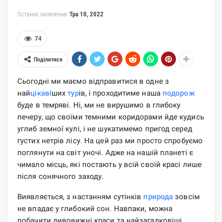
Останнє оновлення
Тра 10, 2022
74
Поділитися
Сьогодні ми маємо відправитися в одне з
най
цікаві
ших
тур
ів, і проходитиме наша
подорож
буде в темряві. Ні, ми не вирушимо в глибоку
печеру, що своїми темними коридорами йде кудись
углиб земної кулі, і не шукатимемо пригод серед
густих нетрів лісу. На цей раз ми просто спробуємо
поглянути на світ уночі. Адже на нашій планеті є
чимало місць, які постають у всій своїй красі лише
після сонячного заходу.
Виявляється, з настанням сутінків
природа
зовсім
не впадає у глибокий сон. Навпаки, можна
побачити дивовижні краси та найзагадковіші