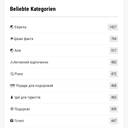
Beliebte Kategorien
🌏 Європа
1427
🌟Цікаві факти
704
🌏 Азія
517
🚴Активний відпочинок
482
🤔 Різне
472
🗺 Поради для подорожей
468
🧳 Ідеї для туристів
465
🧭 Подорожі
459
🏨 Готелі
447