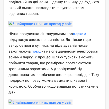
поділений на дві зони – денну та нічну, де будь-хто
охочий зможе насолодитися суспільством
рідкісних тварин.
Нічна прогулянка сінгапурським зоо
парком
підкуповує своєю незвичністю. Як тільки парк
занурюється в сутінки, на відвідувачів чекає
захоплююча
поїзд
ка на спеціальному електровозі
зонами парку. У процесі шляху туристи зможуть
побачити тварин, що розмірено прогулюються
тропічними заростями. А досвідчений гід
доповнюватиме побачене своєю розповіддю. Таку
подорож по праву можна вважати цікавою і
корисною. Особливо якщо вашими попутниками є
діти.