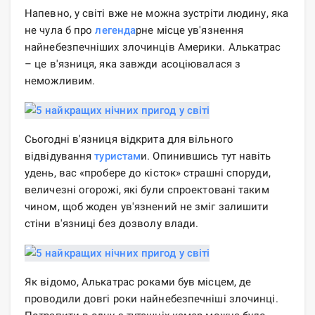
Напевно, у світі вже не можна зустріти людину, яка
не чула б про
легенда
рне місце ув'язнення
найнебезпечніших злочинців Америки. Алькатрас
– це в'язниця, яка завжди асоціювалася з
неможливим.
Сьогодні в'язниця відкрита для вільного
відвідування
туристам
и. Опинившись тут навіть
удень, вас «пробере до кісток» страшні споруди,
величезні огорожі, які були спроектовані таким
чином, щоб жоден ув'язнений не зміг залишити
стіни в'язниці без дозволу влади.
Як відомо, Алькатрас роками був місцем, де
проводили довгі роки найнебезпечніші злочинці.