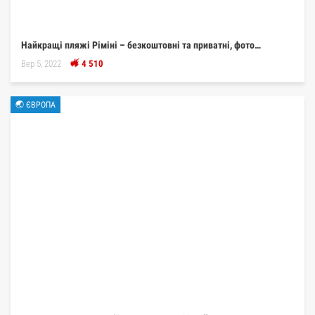
Найкращі пляжі Ріміні – безкоштовні та приватні, фото…
Вер 5, 2022
4 510
🌏 ЄВРОПА