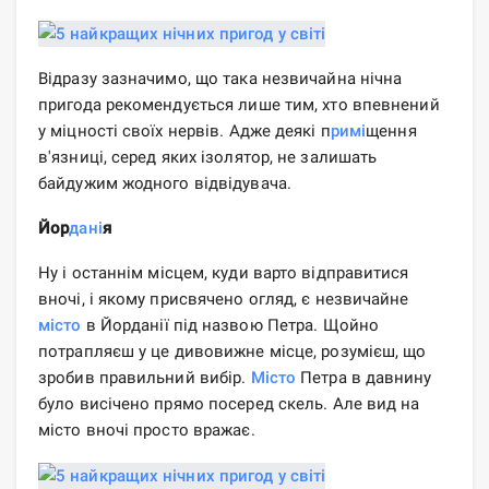
Відразу зазначимо, що така незвичайна нічна
пригода рекомендується лише тим, хто впевнений
у міцності своїх нервів. Адже деякі п
римі
щення
в'язниці, серед яких ізолятор, не залишать
байдужим жодного відвідувача.
Йор
дані
я
Ну і останнім місцем, куди варто відправитися
вночі, і якому присвячено огляд, є незвичайне
місто
в Йорданії під назвою Петра. Щойно
потрапляєш у це дивовижне місце, розумієш, що
зробив правильний вибір.
Місто
Петра в давнину
було висічено прямо посеред скель. Але вид на
місто вночі просто вражає.