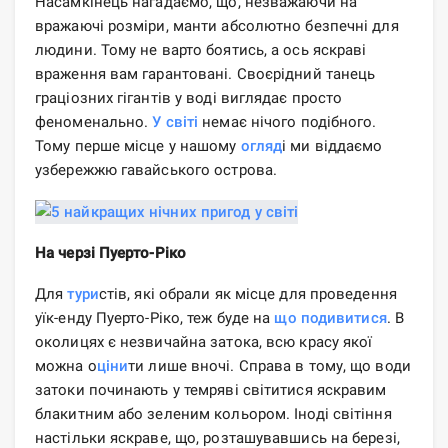
Насамкінець нагадаємо, що, незважаючи на
вражаючі розміри, манти абсолютно безпечні для
людини. Тому не варто боятись, а ось яскраві
враження вам гарантовані. Своєрідний танець
граціозних гігантів у воді виглядає просто
феноменально.
У світі
немає нічого подібного.
Тому перше місце у нашому
огляд
і ми віддаємо
узбережжю гавайського острова.
На черзі Пуерто-Ріко
Для
тури
стів, які обрали як місце для проведення
уїк-енду Пуерто-Ріко, теж буде на
що подивитися
. В
околицях є незвичайна затока, всю красу якої
можна о
ціни
ти лише вночі. Справа в тому, що води
затоки починають у темряві світитися яскравим
блакитним або зеленим кольором. Іноді світіння
настільки яскраве, що, розташувавшись на березі,