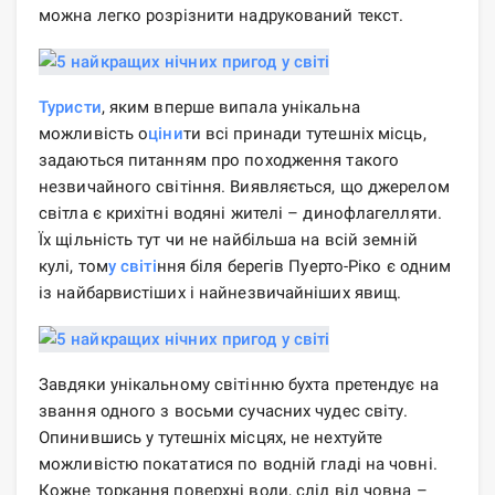
можна легко розрізнити надрукований текст.
Туристи
, яким вперше випала унікальна
можливість о
ціни
ти всі принади тутешніх місць,
задаються питанням про походження такого
незвичайного світіння. Виявляється, що джерелом
світла є крихітні водяні жителі – динофлагелляти.
Їх щільність тут чи не найбільша на всій земній
кулі, том
у світі
ння біля берегів Пуерто-Ріко є одним
із найбарвистіших і найнезвичайніших явищ.
Завдяки унікальному світінню бухта претендує на
звання одного з восьми сучасних чудес світу.
Опинившись у тутешніх місцях, не нехтуйте
можливістю покататися по водній гладі на човні.
Кожне торкання поверхні води, слід від човна –