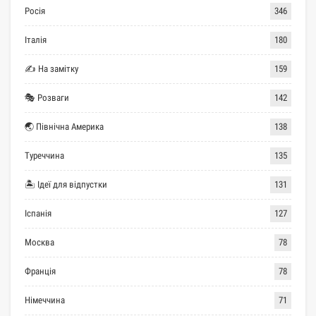
Росія
346
Італія
180
✍ На замітку
159
🎭 Розваги
142
🌏 Північна Америка
138
Туреччина
135
🏝 Ідеї для відпустки
131
Іспанія
127
Москва
78
Франція
78
Німеччина
71