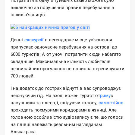
Потрапити в одну з тутешніх камер можна було
виключно за порушення правил перебування в
інших в'язницях.
Денні
екскурсії
в легендарне місце ув'язнення
припускає одночасне перебування на острові до
6000 туристів. А от уночі потрапити сюди набагато
складніше. Максимальна кількість любителів
незвичайних прогулянок не повинна перевищувати
700 людей.
І на додаток до гострих відчуттів вас супроводжує
неіснуючий гід. На вході кожен турист от
риму
є
навушники та плеєр, і, слідуючи голосу,
самостійно
проходить похмурими коридорами в'язниці. Але
головною особливістю аудіозапису є те, що голоси
на плівці належать реальним наглядачам
Алькатраса.