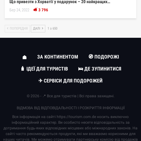
Що привезти з Хорватії у подарунок – 20 найкращих…
Бер 24, 2022
3 796
ПОПЕРЕДНЯ
ДАЛІ
1 з 650
ЗА КОНТИНЕНТОМ
🧭 ПОДОРОЖІ
🧳 ІДЕЇ ДЛЯ ТУРИСТІВ
🛌 ДЕ ЗУПИНИТИСЯ
✈ СЕРВІСИ ДЛЯ ПОДОРОЖЕЙ
© 2026 - 📍 Все для туристів | Всі права захищені.
ВІДМОВА ВІД ВІДПОВІДАЛЬНОСТІ І РОЗКРИТТЯ ІНФОРМАЦІЇ
Вся інформація на сайті
https://tourism.com.de
носить виключно
інформаційний характер. Ви особисто несете відповідальність за
дотримання будь-яких відповідних місцевих або міжнародних законів. На
сайті часто рекомендуються продукти, які ми вважаємо корисними для
наших читачів. Ми можемо отримувати партнерську комісію від продажів