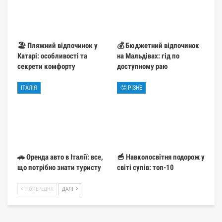
🏖️ Пляжний відпочинок у
💰 Бюджетний відпочинок
Катарі: особливості та
на Мальдівах: гід по
секрети комфорту
доступному раю
ІТАЛІЯ
🤔 РІЗНЕ
🚗 Оренда авто в Італії: все,
🥣 Навколосвітня подорож у
що потрібно знати туристу
світі супів: топ-10
ПОПЕРЕДНЯ
ДАЛІ