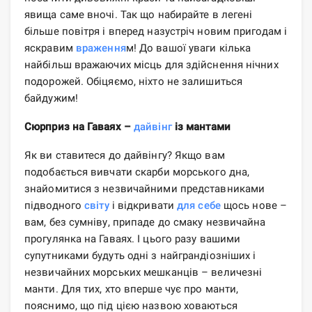
явища саме вночі. Так що набирайте в легені
більше повітря і вперед назустріч новим пригодам і
яскравим
враження
м! До вашої уваги кілька
найбільш вражаючих місць для здійснення нічних
подорожей. Обіцяємо, ніхто не залишиться
байдужим!
Сюрприз на Гаваях –
дайвінг
із мантами
Як ви ставитеся до дайвінгу? Якщо вам
подобається вивчати скарби морського дна,
знайомитися з незвичайними представниками
підводного
світу
і відкривати
для себе
щось нове –
вам, без сумніву, припаде до смаку незвичайна
прогулянка на Гаваях. І цього разу вашими
супутниками будуть одні з найграндіозніших і
незвичайних морських мешканців – величезні
манти. Для тих, хто вперше чує про манти,
пояснимо, що під цією назвою ховаються