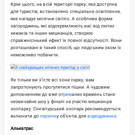
Крім цього, на всій території парку, яка доступна
для туристів, встановлено спеціальне освітлення,
яке нагадує місячне світло. А особлива форма
загороджень, які відокремлюють вас від лютих
хижаків та інших мешканців, створює
справжнісінький ефект їх повної відсутності. Вони
розташовані в такий спосіб, що людським оком їх
неможливо побачити.
Як тільки ви з'їсте всі зони парку, вам
запропонують прогулятися пішки. А чудовим
доповненням до вже от
рим
аних вражень стане
незвичайне шоу у фіналі за участю мешканців
зоопарку. Сінгапурський зоопарк рекомендується
включити до
перелік
у об'єктів для
відвідування
.
Алькатрас