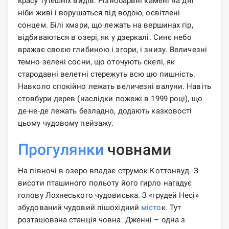
красу тутешніх видів. Різнобарвні камені на дні
ніби живі і ворушаться під водою, освітлені
сонцем. Білі хмари, що лежать на вершинах гір,
відбиваються в озері, як у дзеркалі. Синє небо
вражає своєю глибиною і згори, і знизу. Величезні
темно-зелені сосни, що оточують скелі, як
стародавні велетні стережуть всю цю пишність.
Навколо спокійно лежать величезні валуни. Навіть
стовбури дерев (наслідки пожежі в 1999 році), що
де-не-де лежать безладно, додають казковості
цьому чудовому пейзажу.
Прогулянки
човнами
На півночі в озеро впадає струмок Коттонвуд. З
висоти пташиного польоту його гирло нагадує
голову Лохнеського чудовиська. З «грудей Несі»
збудований чудовий пішохідний
місто
к. Тут
розташована станція човна. Дженні – одна з