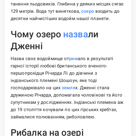
танення льодовиків. Глибина у деяких місцях сягає
129 метрів. Вода тут виняткова,
озеро
входить до
десятки найчистіших водойм нашої планети.
Чому озеро
назва
ли
Дженні
Назва своє водоймище от
рим
ало в результаті
гарної історії любові британського вченого-
першопрохідця Річарда Лі до дівчини з
індіанського племені Шошоун, яке тоді
господарювало на цих
земля
х. Дженні стала
дружиною Річарда, допомагала чоловікові та його
супутникам у дослідженнях. Індіанські племена аж
до 19 століття кочували по цих гірських хребтах,
займалися полюванням, риболовлею.
Рибалка на озері