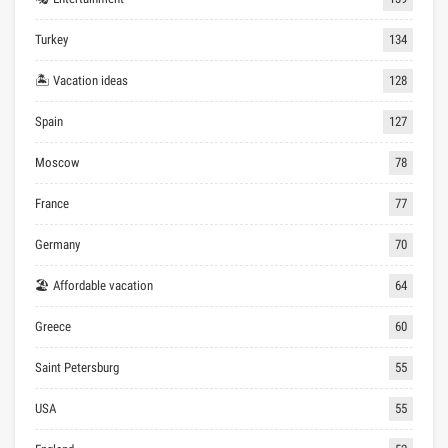
Turkey
134
🏝 Vacation ideas
128
Spain
127
Moscow
78
France
77
Germany
70
🏖 Affordable vacation
64
Greece
60
Saint Petersburg
55
USA
55