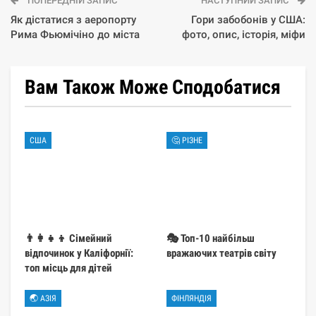
ПОПЕРЕДНІЙ ЗАПИС
НАСТУПНИЙ ЗАПИС
Як дістатися з аеропорту
Гори забобонів у США:
Рима Фьюмічіно до міста
фото, опис, історія, міфи
Вам Також Може Сподобатися
США
🤔 РІЗНЕ
👨‍👩‍👧‍👦 Сімейний
🎭 Топ-10 найбільш
відпочинок у Каліфорнії:
вражаючих театрів світу
топ місць для дітей
🌏 АЗІЯ
ФІНЛЯНДІЯ