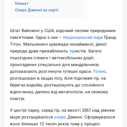
Клімат
Озеро Дженні на карті
Штат Вайомінг у США, відомий своїми природними
пам'ятками. Одна з них –
Національний парк
Ґранд-
Тітон. Мальовничі краєвиди незайманої, дикої
природи дуже приваблюють
тур
истів. Багато
пішохідних стежок і автомобільних доріг,
прокладених спеціально для мандрівників,
допомагають розглянути тутешні краси.
Готелі
,
розташовані в хащах лісу, біля підніжжя гір, на
берегах водойм, розташовують до спокійного
відпочинку, далеко від мегаполісів, на свіжому
повітрі.
У центрі парку, серед гір, на висоті 2067 над рівнем
моря розташувалося
озеро
Дженні. Сформувалося
воно близько 12 тисяч років тому у процесі