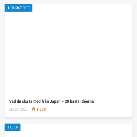
🧳 TURISTIDÉER
Vad du ska ta med från Japan – 20 bästa idéerna
okt 26, 2022
1 608
ITALIEN