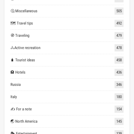
🤔 Miscellaneous
505
🗺 Travel tips
492
🧭 Traveling
479
🚴Active recreation
478
🧳 Tourist ideas
458
🏨 Hotels
436
Russia
346
Italy
180
✍ For a note
154
🌏 North America
145
🎭 Entertainment
139