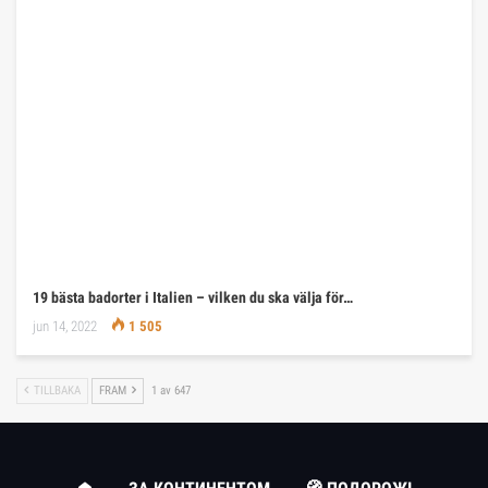
19 bästa badorter i Italien – vilken du ska välja för…
jun 14, 2022
1 505
TILLBAKA
FRAM
1 av 647