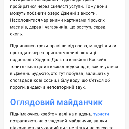
пробиратися через скелясті уступи. Тому вони
можуть побачити озеро Дженні з висоти.
Насолодитися чарівними картинами гірських
масивів, дерев і чагарників, що ростуть серед
скель.
Піднявшись трохи правіше від озера, мандрівники
проходять через приголомшливі околиці
водоспадів Хідден. Далі, на каньйоні Каскейд
точить скелі цілий каскад водоспадів, закінчується
в Дженні. Будь-хто, хто тут побував, залишить у
спогадах вікові сосни, і білу воду, що б'ється об
пороги, видаючи неповторний звук.
Оглядовий майданчик
Піднімаючись хребтом далі на південь,
туристи
потрапляють на оглядовий майданчик, звідки
відкривається чудовий вид не тільки на озеро та