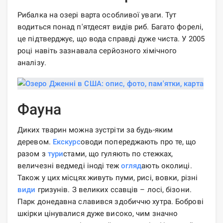
Рибалка на озері варта особливої ​​уваги. Тут
водиться понад п'ятдесят видів риб. Багато форелі,
це підтверджує, що вода справді дуже чиста. У 2005
році навіть зазнавала серйозного хімічного
аналізу.
Фауна
Диких тварин можна зустріти за будь-яким
деревом.
Екскурс
оводи попереджають про те, що
разом з
тури
стами, що гуляють по стежках,
величезні ведмеді іноді теж
огляд
ають околиці.
Також у цих місцях живуть пуми, рисі, вовки, різні
види
гризунів. З великих ссавців – лосі, бізони.
Парк донедавна славився здобиччю хутра. Боброві
шкірки цінувалися дуже високо, чим значно