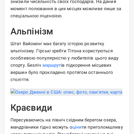
знизили чисельність своїх господарів. На даний
момент полювання в цих місцях можливе лише за
спеціальною ліцензією.
Альпінізм
Штат Вайомінг має багату історію розвитку
альпінізму. Гірські хребти Тітона користуються
особливою популярністю у любителів цього виду
спорту. Безліч
маршрут
ів підкорення місцевих
вершин було прокладено протягом останнього
століття.
Краєвиди
Пересуваючись на північ східним берегом озера,
мандрівники гідно можуть о
ціни
ти приголомшливу