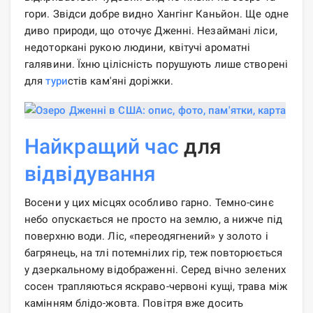
гори. Звідси добре видно Хангінг Каньйон. Ще одне
диво природи, що оточує Дженні. Незаймані ліси,
недоторкані рукою людини, квітучі ароматні
галявини. Їхню цілісність порушують лише створені
для
тури
стів кам'яні доріжки.
Найкращий час
для
відвідування
Восени у цих місцях особливо гарно. Темно-синє
небо опускається не просто на землю, а нижче під
поверхню води. Ліс, «переодягнений» у золото і
багрянець, на тлі потемнілих гір, теж повторюється
у дзеркальному відображенні. Серед вічно зелених
сосен трапляються яскраво-червоні кущі, трава між
камінням блідо-жовта. Повітря вже досить