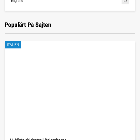
England
52
Populärt På Sajten
ITALIEN
11 bästa skidorter i Dolomiterna