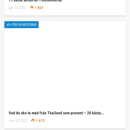
apr 13, 2022
1 867
✍ FÖR EN NOTERING
Vad du ska ta med från Thailand som present – 20 bästa…
mar 22, 2022
1 672