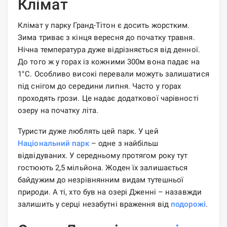
Клімат
Клімат у парку Гранд-Тітон є досить жорстким.
Зима триває з кінця вересня до початку травня.
Нічна температура дуже відрізняється від денної.
До того ж у горах із кожними 300м вона падає на
1°C. Особливо високі перевали можуть залишатися
під снігом до середини липня. Часто у горах
проходять грози. Це надає додаткової чарівності
озеру на початку літа.
Туристи дуже люблять цей парк. У цей
Національний парк
– одне з найбільш
відвідуваних. У середньому протягом року тут
гостюють 2,5 мільйона. Жоден їх залишається
байдужим до незрівнянним видам тутешньої
природи. А ті, хто був на озері Дженні – назавжди
залишить у серці незабутні враження від
подорожі
.