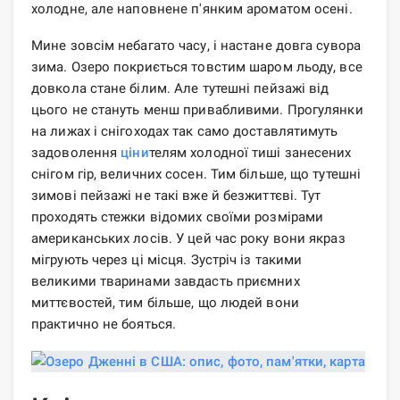
холодне, але наповнене п'янким ароматом осені.
Мине зовсім небагато часу, і настане довга сувора
зима. Озеро покриється товстим шаром льоду, все
довкола стане білим. Але тутешні пейзажі від
цього не стануть менш привабливими. Прогулянки
на лижах і снігоходах так само доставлятимуть
задоволення
ціни
телям холодної тиші занесених
снігом гір, величних сосен. Тим більше, що тутешні
зимові пейзажі не такі вже й безжиттєві. Тут
проходять стежки відомих своїми розмірами
американських лосів. У цей час року вони якраз
мігрують через ці місця. Зустріч із такими
великими тваринами завдасть приємних
миттєвостей, тим більше, що людей вони
практично не бояться.