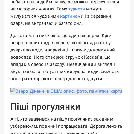
небагатьох водойм парку, де можна пересуватися
на моторних човнах. Тому
туристи
можуть
милуватися чудовими
картина
ми і з середини
озера, не витрачаючи багато сил.
До того ж на них чекає ще один сюрприз. Крім
незрівнянних видів скелів, що «заглядають» у
дзеркало води, наприкінці шляху є дивовижний
водоспад. Його створює струмок Каскейд, що
впадає в озеро із заходу. Незвичайний вигляд і
звук падаючої по уступах вируючої води, свіжість
повітря створюють непередавані відчуття.
Піші прогулянки
А ті, хто зважився на пішу прогулянку західним
узбережжям, повинні попрацювати. Дорога лежить
на горбистій місцевості, і де-не-де треба