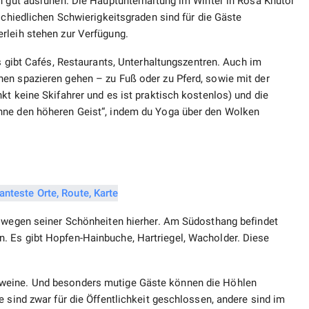
h gut ausruhen. Die Hauptunterhaltung im Winter in Rosa Khutor
schiedlichen Schwierigkeitsgraden sind für die Gäste
rleih stehen zur Verfügung.
es gibt Cafés, Restaurants, Unterhaltungszentren. Auch im
en spazieren gehen – zu Fuß oder zu Pferd, sowie mit der
kt keine Skifahrer und es ist praktisch kostenlos) und die
nne den höheren Geist“, indem du Yoga über den Wolken
n wegen seiner Schönheiten hierher. Am Südosthang befindet
. Es gibt Hopfen-Hainbuche, Hartriegel, Wacholder. Diese
weine. Und besonders mutige Gäste können die Höhlen
e sind zwar für die Öffentlichkeit geschlossen, andere sind im