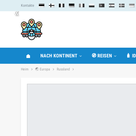
Kontakte
«
NACH KONTINENT
🧭 REISEN
🧳 I
Heim
🌏 Europa
Russland