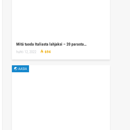
Mitä tuoda Italiasta lahjaksi – 20 parasta…
huhti 12, 2022
694
🌏 AASIA