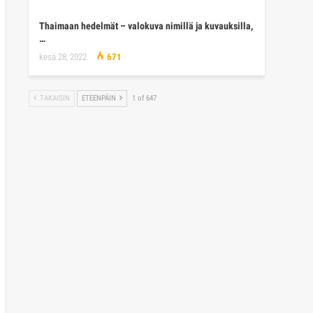
Thaimaan hedelmät – valokuva nimillä ja kuvauksilla,
…
kesä 28, 2022
671
TAKAISIN
ETEENPÄIN
1 of 647