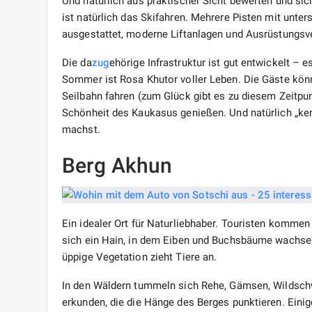
Und natürlich aus praktischer Sicht bewerten und sic
ist natürlich das Skifahren. Mehrere Pisten mit unter
ausgestattet, moderne Liftanlagen und Ausrüstungsve
Die da
zug
ehörige Infrastruktur ist gut entwickelt – 
Sommer ist Rosa Khutor voller Leben. Die Gäste könn
Seilbahn fahren (zum Glück gibt es zu diesem Zeitpun
Schönheit des Kaukasus genießen. Und natürlich „ke
machst.
Berg Akhun
Ein idealer Ort für Naturliebhaber. Touristen komme
sich ein Hain, in dem Eiben und Buchsbäume wachsen
üppige Vegetation zieht Tiere an.
In den Wäldern tummeln sich Rehe, Gämsen, Wildsch
erkunden, die die Hänge des Berges punktieren. Einig