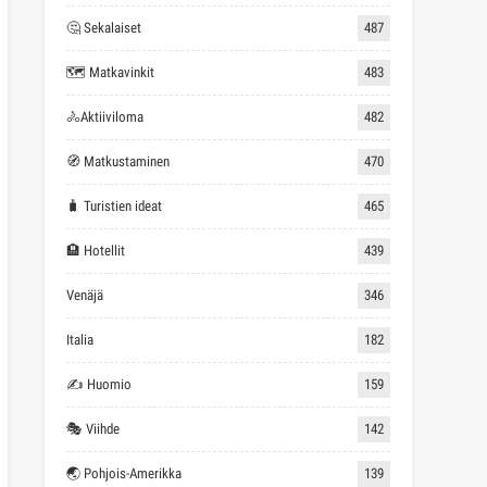
🤔 Sekalaiset
487
🗺 Matkavinkit
483
🚴Aktiiviloma
482
🧭 Matkustaminen
470
🧳 Turistien ideat
465
🏨 Hotellit
439
Venäjä
346
Italia
182
✍ Huomio
159
🎭 Viihde
142
🌏 Pohjois-Amerikka
139