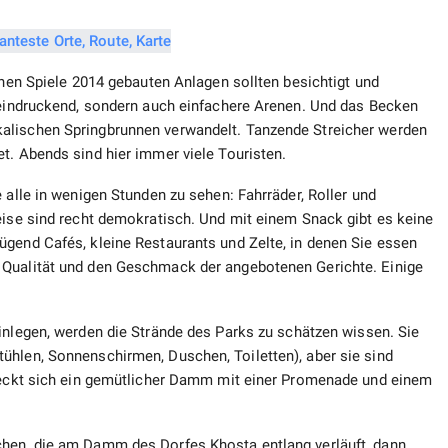
chen Spiele 2014 gebauten Anlagen sollten besichtigt und
beeindruckend, sondern auch einfachere Arenen. Und das Becken
alischen Springbrunnen verwandelt. Tanzende Streicher werden
t. Abends sind hier immer viele Touristen.
 alle in wenigen Stunden zu sehen: Fahrräder, Roller und
eise sind recht demokratisch. Und mit einem Snack gibt es keine
ügend Cafés, kleine Restaurants und Zelte, in denen Sie essen
 Qualität und den Geschmack der angebotenen Gerichte. Einige
nlegen, werden die Strände des Parks zu schätzen wissen. Sie
ühlen, Sonnenschirmen, Duschen, Toiletten), aber sie sind
treckt sich ein gemütlicher Damm mit einer Promenade und einem
chen, die am Damm des Dorfes Khosta entlang verläuft, dann