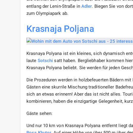
entlang der Lenin-Straße in
Adler
. Biegen Sie von do
zum Olympiapark ab.
Krasnaja Poljana
Krasnaya Polyana ist ein kleines, sich dynamisch entwi
laute
Sotschi
satt haben. Bergliebhaber kommen hier
Krasnaya Polyana beliebt. Sie werden für jeden Gesc
Die Prozeduren werden in holzbefeuerten Bädern mit 
Gästen eine skurrile Mischung traditioneller Badef
sich an etwas erinnern! Aber das ist nicht alles. Tour
kombinieren, haben die einzigartige Gelegenheit, ku
Gäste sehen:
Und nur 10 km von Krasnaya Polyana entfernt liegt da
Rosa Khutor
. Auf einer Höhe von über 500 m über de