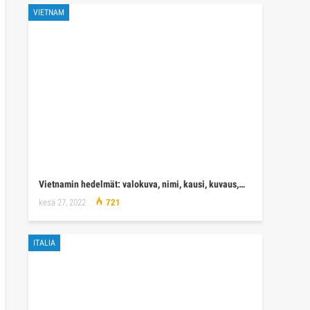
VIETNAM
Vietnamin hedelmät: valokuva, nimi, kausi, kuvaus,…
kesä 27, 2022
721
ITALIA