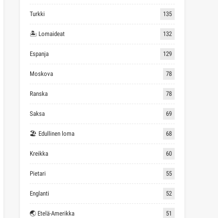
Turkki
135
🏝 Lomaideat
132
Espanja
129
Moskova
78
Ranska
78
Saksa
69
🏖 Edullinen loma
68
Kreikka
60
Pietari
55
Englanti
52
🌏 Etelä-Amerikka
51