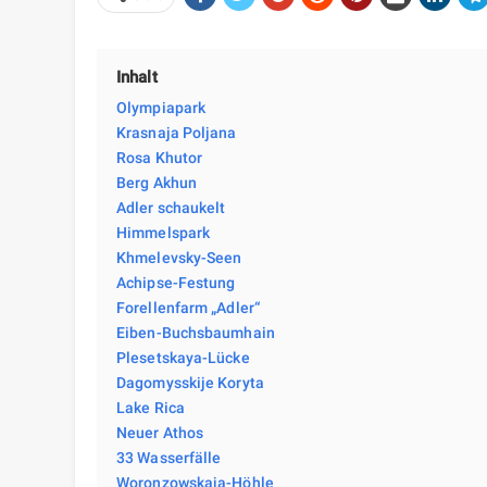
Inhalt
Olympiapark
Krasnaja Poljana
Rosa Khutor
Berg Akhun
Adler schaukelt
Himmelspark
Khmelevsky-Seen
Achipse-Festung
Forellenfarm „Adler“
Eiben-Buchsbaumhain
Plesetskaya-Lücke
Dagomysskije Koryta
Lake Rica
Neuer Athos
33 Wasserfälle
Woronzowskaja-Höhle