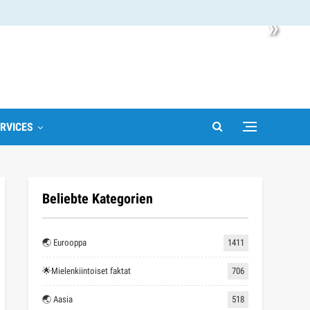
»
RVICES
Beliebte Kategorien
🌏 Eurooppa
1411
🌟Mielenkiintoiset faktat
706
🌏 Aasia
518