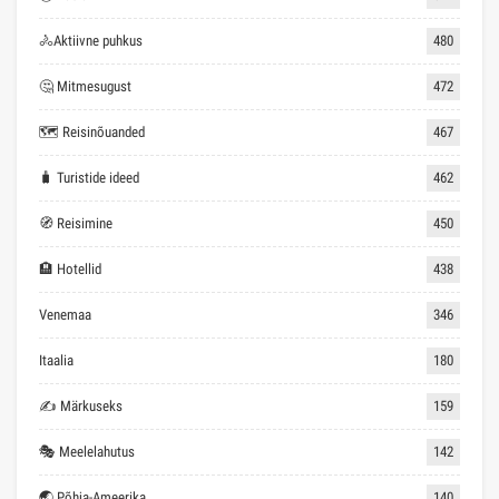
🚴Aktiivne puhkus
480
🤔 Mitmesugust
472
🗺 Reisinõuanded
467
🧳 Turistide ideed
462
🧭 Reisimine
450
🏨 Hotellid
438
Venemaa
346
Itaalia
180
✍ Märkuseks
159
🎭 Meelelahutus
142
🌏 Põhja-Ameerika
140