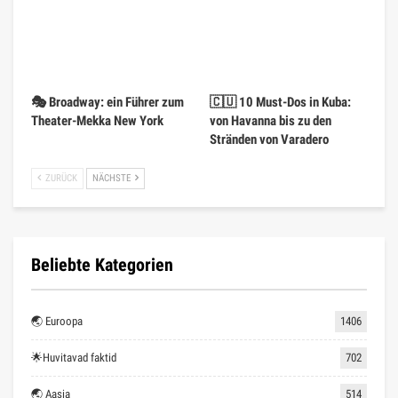
🎭 Broadway: ein Führer zum
🇨🇺 10 Must-Dos in Kuba:
Theater-Mekka New York
von Havanna bis zu den
Stränden von Varadero
ZURÜCK
NÄCHSTE
Beliebte Kategorien
🌏 Euroopa
1406
🌟Huvitavad faktid
702
🌏 Aasia
514