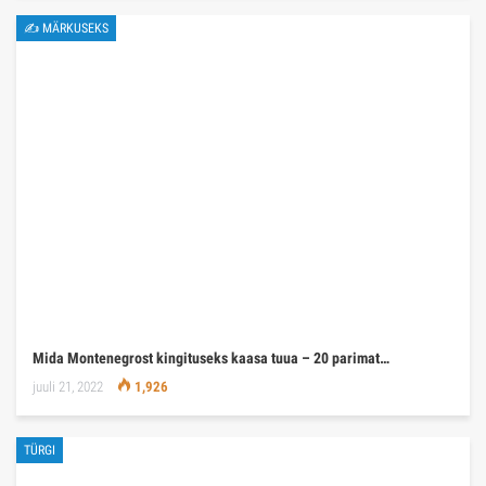
✍ MÄRKUSEKS
Mida Montenegrost kingituseks kaasa tuua – 20 parimat…
juuli 21, 2022
1,926
TÜRGI