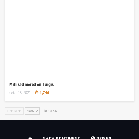
Millised mered on Türgis
dets. 18, 2021
1,746
EELMINE
EDASI
1 kohta 647
NACH KONTINENT
🧭 REISEN