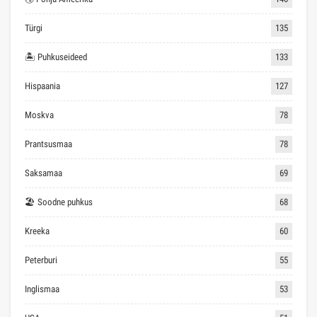
Türgi
135
🏝 Puhkuseideed
133
Hispaania
127
Moskva
78
Prantsusmaa
78
Saksamaa
69
🏖 Soodne puhkus
68
Kreeka
60
Peterburi
55
Inglismaa
53