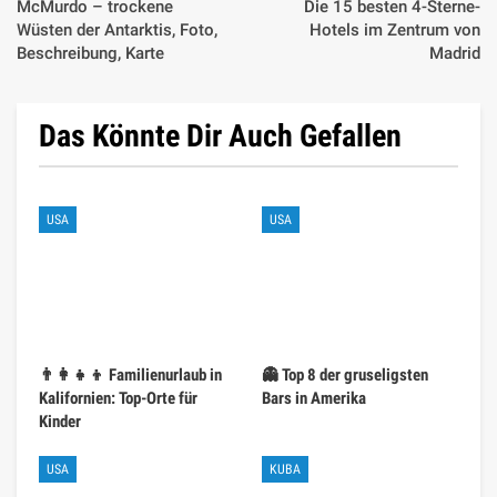
McMurdo – trockene
Die 15 besten 4-Sterne-
Wüsten der Antarktis, Foto,
Hotels im Zentrum von
Beschreibung, Karte
Madrid
Das Könnte Dir Auch Gefallen
USA
USA
👨‍👩‍👧‍👦 Familienurlaub in
👻 Top 8 der gruseligsten
Kalifornien: Top-Orte für
Bars in Amerika
Kinder
USA
KUBA