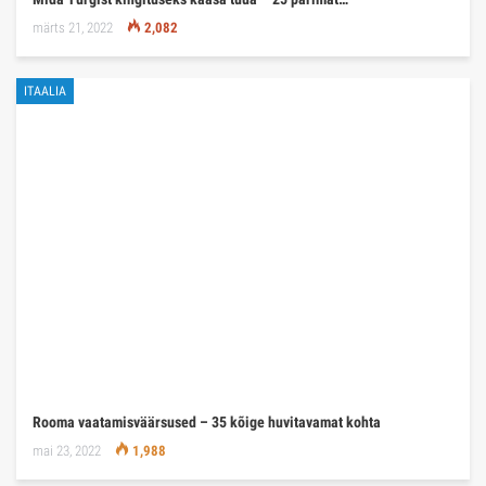
märts 21, 2022
2,082
ITAALIA
Rooma vaatamisväärsused – 35 kõige huvitavamat kohta
mai 23, 2022
1,988