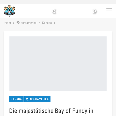
«
»
Heim
🌏 Nordamerika
Kanada
KANADA
🌏 NORDAMERIKA
Die majestätische Bay of Fundy in