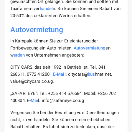
gewünschten Ort gelangen. Sie können und sollten mit
Taxifahrern ver
handel
n. So können Sie einen Rabatt von
20-50% des deklarierten Wertes erhalten.
Autovermietung
In Kampala können Sie zur Erleichterung der
Fortbewegung ein Auto mieten.
Autovermietung
en
w
erden
von Unternehmen angeboten:
CITY CARS, das seit 1992 in Betrieb ist. Tel. 041
268611, 0772 412001
E-Mail
: citycars@
bus
hnet.net,
value@citycars.co.ug
.
„SAFARI EYE“: Tel. +256 414 576584, Mobil: +256 702
400804, E-
Mai
l:
info@safarieye.co.ug
Vergessen Sie bei der Bestellung von Dienstleistungen
nicht, zu verhandeln. Sie können einen erheblichen
Rabatt erhalten. Es lohnt sich zu bedenken, dass der