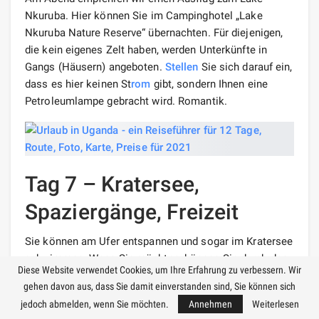
Nkuruba. Hier können Sie im Campinghotel „Lake
Nkuruba Nature Reserve“ übernachten. Für diejenigen,
die kein eigenes Zelt haben, werden Unterkünfte in
Gangs (Häusern) angeboten.
Stellen
Sie sich darauf ein,
dass es hier keinen St
rom
gibt, sondern Ihnen eine
Petroleumlampe gebracht wird. Romantik.
Tag 7 – Kratersee,
Spaziergänge, Freizeit
Sie können am Ufer entspannen und sogar im Kratersee
schwimmen. Wenn Sie möchten, können Sie durch den
Diese Website verwendet Cookies, um Ihre Erfahrung zu verbessern. Wir
Wald
wandern
und die lokale Landschaft genießen. Die
gehen davon aus, dass Sie damit einverstanden sind, Sie können sich
Nacht verbringen wir auf dem Campingplatz.
jedoch abmelden, wenn Sie möchten.
Annehmen
Weiterlesen