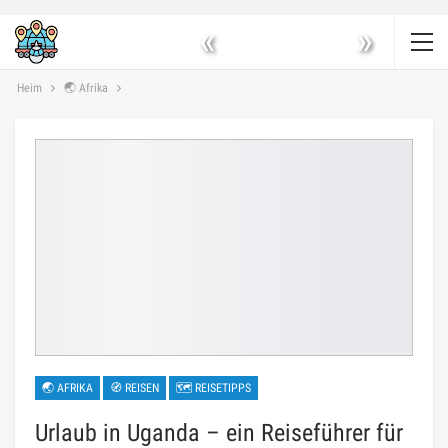
«
»
Heim
🌏 Afrika
🌏 AFRIKA
🧭 REISEN
🗺 REISETIPPS
Urlaub in Uganda – ein Reiseführer für