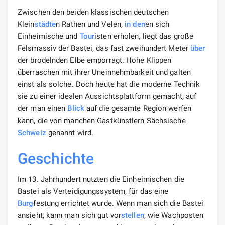
Zwischen den beiden klassischen deutschen
Klein
städte
n Rathen und Velen,
in den
en sich
Einheimische und
Tour
isten erholen, liegt das große
Felsmassiv der Bastei, das fast zweihundert Meter
über
der brodelnden Elbe emporragt. Hohe Klippen
überraschen mit ihrer Uneinnehmbarkeit und galten
einst als solche. Doch heute hat die moderne Technik
sie zu einer idealen Aussichtsplattform gemacht, auf
der man einen
Blick
auf die gesamte Region werfen
kann, die von manchen Gastkünstlern Sächsische
Schweiz
genannt wird.
Geschichte
Im 13. Jahrhundert nutzten die Einheimischen die
Bastei als Verteidigungssystem, für das eine
Burg
festung errichtet wurde. Wenn man sich die Bastei
ansieht, kann man sich gut vor
stellen
, wie Wachposten