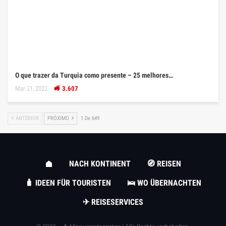
O que trazer da Turquia como presente – 25 melhores…
Mar 21, 2022
3.607
ANTERIOR
PRÓXIMO
1 De 649
NACH KONTINENT
🧭 REISEN
🧳 IDEEN FÜR TOURISTEN
🛌 WO ÜBERNACHTEN
✈ REISESERVICES