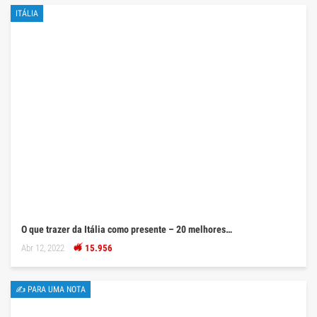
ITÁLIA
O que trazer da Itália como presente – 20 melhores…
Abr 12, 2022
15.956
✍ PARA UMA NOTA