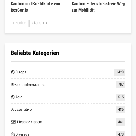
Kaution und Kreditkarte von
Kaution – der stressfreie Weg
RosCar.is
zur Mobilität
ZURÜCK
NÄCHSTE
Beliebte Kategorien
🌏 Europa
1428
🌟Fatos interessantes
707
🌏 Ásia
515
🚴Lazer ativo
485
🗺 Dicas de viagem
481
🤔 Diversos
478