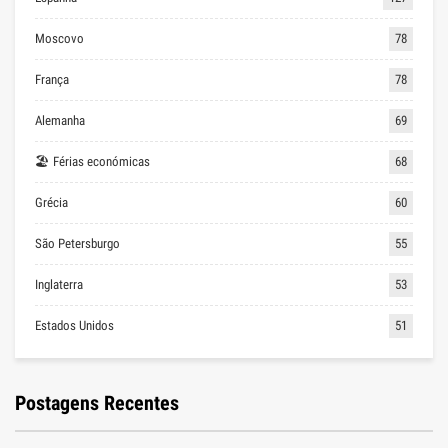
Moscovo
78
França
78
Alemanha
69
🏖 Férias económicas
68
Grécia
60
São Petersburgo
55
Inglaterra
53
Estados Unidos
51
Postagens Recentes