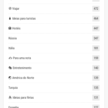
🧭 Viajar
472
🧳 Ideias para turistas
464
🏨 Hotéis
447
Rússia
347
Itália
181
✍ Para uma nota
159
🎭 Entretenimento
140
🌏 América do Norte
139
Turquia
135
🏝 Ideias para férias
131
Espanha
127