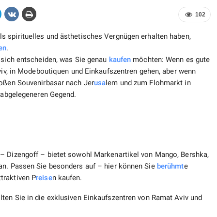
102
ls spirituelles und ästhetisches Vergnügen erhalten haben,
en
.
e sich entscheiden, was Sie genau
kaufen
möchten: Wenn es gute
iv, in Modeboutiquen und Einkaufszentren gehen, aber wenn
roßen Souvenirbasar nach Jer
usa
lem und zum Flohmarkt in
r abgelegeneren Gegend.
 – Dizengoff – bietet sowohl Markenartikel von Mango, Bershka,
 an. Passen Sie besonders auf – hier können Sie
berühmt
e
traktiven P
reise
n kaufen.
ten Sie in die exklusiven Einkaufszentren von Ramat Aviv und