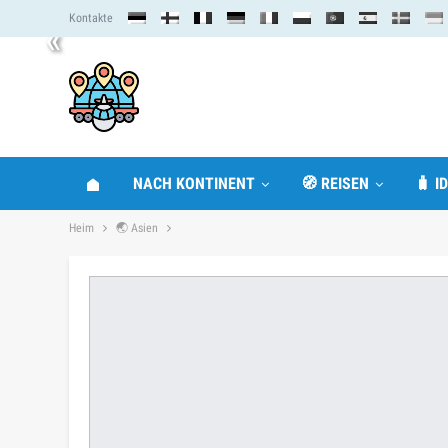
Kontakte
«
NACH KONTINENT
🧭 REISEN
🧳 I
Heim
🌏 Asien