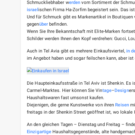
Schmuckliebhaber w
erden
vom Sortiment der Schmuc
israel
ischen Firma Ha-Zorfim begeistert sein. Das is
Und für Schmuck gibt es Markenartikel in Boutiquen v
gegen
über
befinden.
Wenn Sie Ihre Bekanntschaft mit Elite-Marken fortse
Schilder werden Ihnen den Kopf verdrehen: Gucci, L
Auch in Tel Avia gibt es mehrere Einkaufsviertel,
in d
im Angebot haben und sogar feilschen kann, aber ist
Die Haupteinkaufsstraße in Tel Aviv ist Shenkin. Es i
Carmel-Marktes. Hier können Sie Vin
tage
–
Design
er
Haushaltswaren fast umsonst kaufen.
Diejenigen, die gerne Kunstwerke von ihren
Reisen
mi
freitags in der Shenkin Street geöffnet ist, wo lokal
An den gleichen Tagen – Dienstag und Freitag – findet
Einzigartige
Haushaltsgegenstände, alte handgemacht