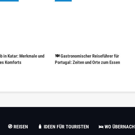
ub in Katar: Merkmale und
🍽️ Gastronomischer Reiseführer für
es Komforts
Portugal: Zeiten und Orte zum Essen
🧭 REISEN
🧳 IDEEN FÜR TOURISTEN
🛌 WO ÜBERNACH