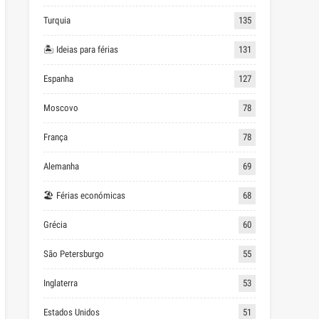
Turquia
135
🏝 Ideias para férias
131
Espanha
127
Moscovo
78
França
78
Alemanha
69
🏖 Férias económicas
68
Grécia
60
São Petersburgo
55
Inglaterra
53
Estados Unidos
51