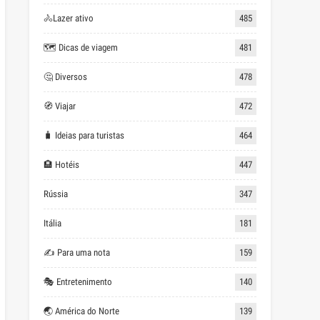
🚴Lazer ativo
485
🗺 Dicas de viagem
481
🤔 Diversos
478
🧭 Viajar
472
🧳 Ideias para turistas
464
🏨 Hotéis
447
Rússia
347
Itália
181
✍ Para uma nota
159
🎭 Entretenimento
140
🌏 América do Norte
139