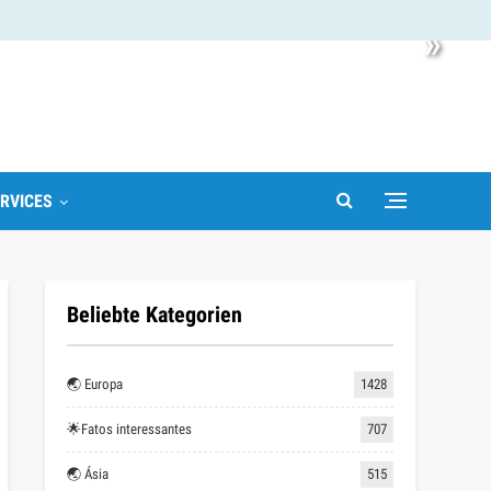
»
RVICES
Beliebte Kategorien
🌏 Europa
1428
🌟Fatos interessantes
707
🌏 Ásia
515