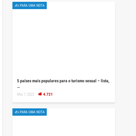
✍ PARA UMA NOTA
5 países mais populares para o turismo sexual – lista,
…
Mai 7, 2022
4.721
✍ PARA UMA NOTA