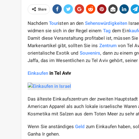
Share
Nachdem
Tour
isten an den
Sehenswürdigkeiten
Israe
widmen sie sich in der Regel einem
Tag
dem Ein
kauf
Damit diese Veranstaltung profitabel ist, müssen Si
Markenartikel gibt, sollten Sie ins
Zentrum
von Tel Av
orientalische Exotik und
Souvenirs
, dann zu einem g
Jaffa, das im Wesentlichen zu Tel Aviv gehört, seine
Einkaufen
in Tel Aviv
Das älteste Einkaufszentrum der zweiten Hauptstadt
American Apparel als auch lokale israelische Waren
Kosmetika mit Salzen aus dem Toten Meer zu sehr at
Wenn Sie anständiges
Geld
zum Einkaufen haben, soll
Ganha Ir gehen.