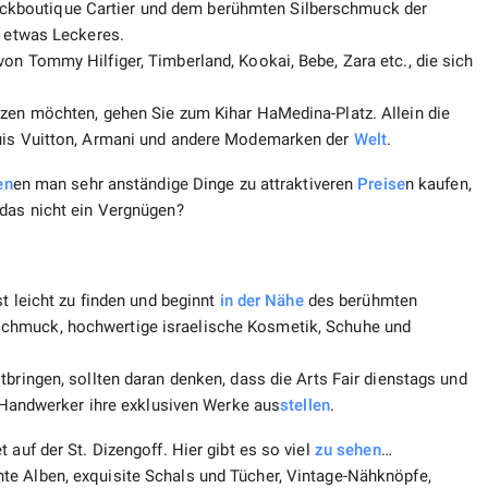
kboutique Cartier und dem berühmten Silberschmuck der
t etwas Leckeres.
on Tommy Hilfiger, Timberland, Kookai, Bebe, Zara etc., die sich
tzen möchten, gehen Sie zum Kihar HaMedina-Platz. Allein die
ouis Vuitton, Armani und andere Modemarken der
Welt
.
en
en man sehr anständige Dinge zu attraktiveren
Preise
n kaufen,
 das nicht ein Vergnügen?
st leicht zu finden und beginnt
in der Nähe
des berühmten
schmuck, hochwertige israelische Kosmetik, Schuhe und
tbringen, sollten daran denken, dass die Arts Fair dienstags und
e Handwerker ihre exklusiven Werke aus
stellen
.
 auf der St. Dizengoff. Hier gibt es so viel
zu sehen
…
e Alben, exquisite Schals und Tücher, Vintage-Nähknöpfe,