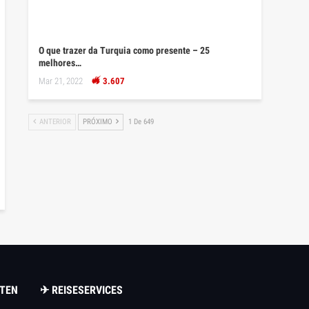
O que trazer da Turquia como presente – 25
melhores…
Mar 21, 2022
3.607
ANTERIOR
PRÓXIMO
1 De 649
TEN
✈ REISESERVICES