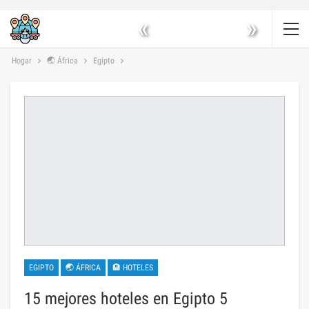
«
»
Hogar
🌏 África
Egipto
EGIPTO
🌏 ÁFRICA
🏨 HOTELES
15 mejores hoteles en Egipto 5