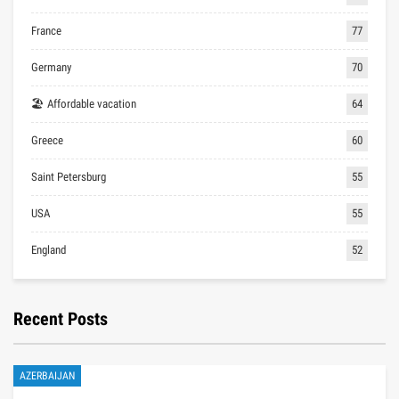
France
77
Germany
70
🏖 Affordable vacation
64
Greece
60
Saint Petersburg
55
USA
55
England
52
Recent Posts
AZERBAIJAN