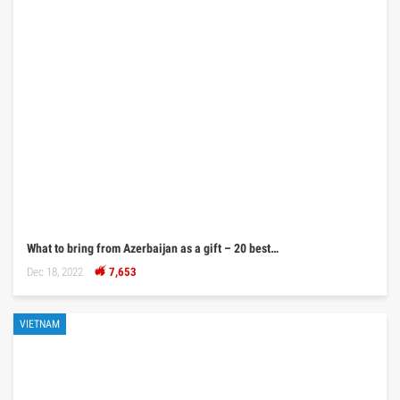
What to bring from Azerbaijan as a gift – 20 best…
Dec 18, 2022
7,653
VIETNAM