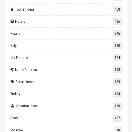
🧳 Tourist ideas
458
🏨 Hotels
436
Russia
346
Italy
180
✍ For a note
154
🌏 North America
145
🎭 Entertainment
139
Turkey
134
🏝 Vacation ideas
128
Spain
127
Moscow
78