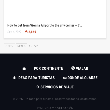
How to get from Vienna Airport to the city center – 7…
Sep 4, 2022
2,866
PREV
NEXT
1 of 647
POR CONTINENTE
🧭 VIAJAR
🧳 IDEAS PARA TURISTAS
🛌 DÓNDE ALOJARSE
✈ SERVICIOS DE VIAJE
© 2026 - 📍 Todo para turistas | Reservados todos los derechos.
RENUNCIA Y DIVULGACIÓN