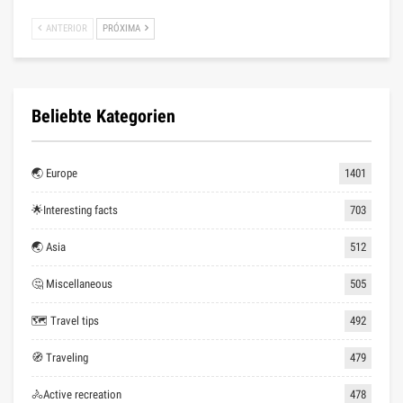
ANTERIOR
PRÓXIMA
Beliebte Kategorien
🌏 Europe
1401
🌟Interesting facts
703
🌏 Asia
512
🤔 Miscellaneous
505
🗺 Travel tips
492
🧭 Traveling
479
🚴Active recreation
478