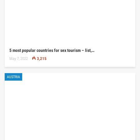
5 most popular countries for sex tourism – list,…
May 7, 2022
3,215
AUSTRIA