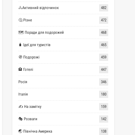
🚴Активний відпочинок
482
🤔 Різне
472
🗺 Поради для подорожей
468
🧳 Ідеї для туристів
465
🧭 Подорожі
459
🏨 Готелі
447
Росія
346
Італія
180
✍ На замітку
159
🎭 Розваги
142
🌏 Північна Америка
138