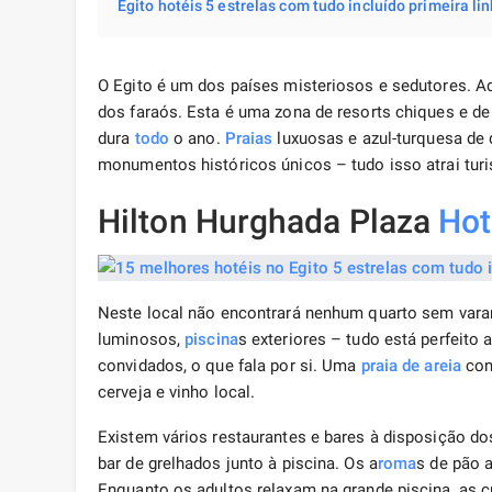
Egito hotéis 5 estrelas com tudo incluído primeira li
O Egito é um dos países misteriosos e sedutores. A
dos faraós. Esta é uma zona de resorts chiques e d
dura
todo
o ano.
Praias
luxuosas e azul-turquesa de
monumentos históricos únicos – tudo isso atrai tur
Hilton Hurghada Plaza
Hot
Neste local não encontrará nenhum quarto sem va
luminosos,
piscina
s exteriores – tudo está perfeito
convidados, o que fala por si. Uma
praia de areia
con
cerveja e vinho local.
Existem vários restaurantes e bares à disposição d
bar de grelhados junto à piscina. Os a
roma
s de pão a
Enquanto os adultos relaxam na grande piscina, as cr