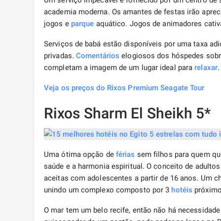
Um serviço impecável é fornecido por um centro de 
academia moderna. Os amantes de festas irão apreci
jogos e
parque
aquático. Jogos de animadores cativar
Serviços de babá estão disponíveis por uma taxa adi
privadas.
Comentários
elogiosos dos hóspedes sobre
completam a imagem de um lugar ideal para
relaxar
.
Veja os preços do Rixos Premium Seagate Tour
Rixos Sharm El Sheikh 5*
Uma ótima opção de
férias
sem filhos para quem quer
saúde e a harmonia espiritual. O conceito de adult
aceitas com adolescentes a partir de 16 anos. Um 
unindo um complexo composto por 3
hotéis
próximo
O mar tem um belo recife, então não há necessidade