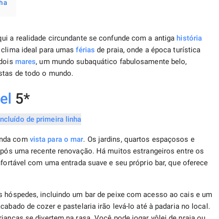
nha
qui a realidade circundante se confunde com a antiga
história
e clima ideal para umas
férias
de praia, onde a época turística
 dois
mares
, um mundo subaquático fabulosamente belo,
istas de todo o mundo.
el
5*
randa com
vista para o mar
. Os jardins, quartos espaçosos e
 após uma recente renovação. Há muitos estrangeiros entre os
fortável com uma entrada suave e seu próprio bar, que oferece
os hóspedes, incluindo um bar de peixe com acesso ao cais e um
cabado de cozer e pastelaria irão levá-lo até à padaria no local.
ianças se divertem na rasa. Você pode jogar vôlei de praia ou