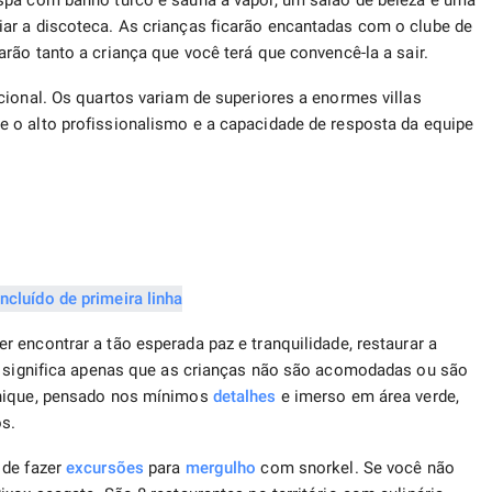
spa com banho turco e sauna a vapor, um salão de beleza e uma
ar a discoteca. As crianças ficarão encantadas com o clube de
ão tanto a criança que você terá que convencê-la a sair.
cional. Os quartos variam de superiores a enormes villas
 o alto profissionalismo e a capacidade de resposta da equipe
 encontrar a tão esperada paz e tranquilidade, restaurar a
os significa apenas que as crianças não são acomodadas ou são
chique, pensado nos mínimos
detalhes
e imerso em área verde,
s.
 de fazer
excursões
para
mergulho
com snorkel. Se você não