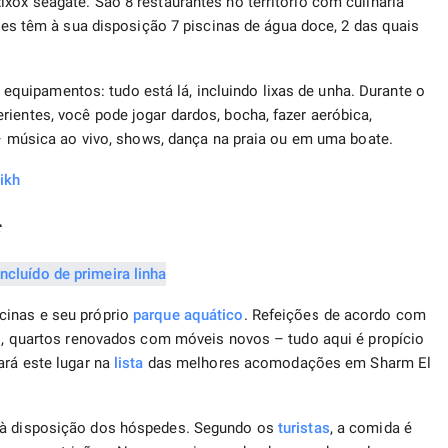
xox seagate. São 8 restaurantes no território com culinária
des têm à sua disposição 7 piscinas de água doce, 2 das quais
uipamentos: tudo está lá, incluindo lixas de unha. Durante o
ientes, você pode jogar dardos, bocha, fazer aeróbica,
e – música ao vivo, shows, dança na praia ou em uma boate.
ikh
*
cinas e seu próprio
parque aquático
. Refeições de acordo com
tas, quartos renovados com móveis novos – tudo aqui é propício
ará este lugar na
lista
das melhores acomodações em Sharm El
o à disposição dos hóspedes. Segundo os
turistas
, a comida é