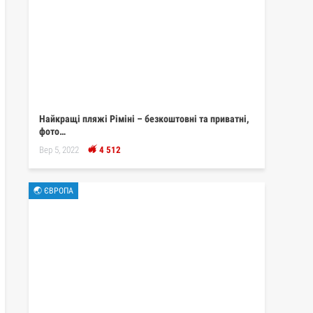
Найкращі пляжі Ріміні – безкоштовні та приватні,
фото…
Вер 5, 2022
4 512
🌏 ЄВРОПА