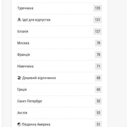
Туреччина
135
🏝 Ідеї для відпустки
131
Іспанія
127
Москва
78
Франція
78
Німеччина
71
🏖 Дешевий відпочинок
68
Греція
60
Санкт-Петербург
55
Англія
53
🌏 Південна Америка
51