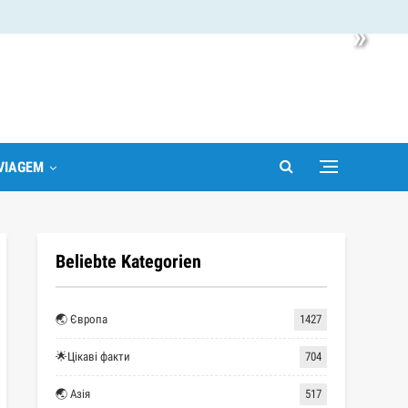
»
VIAGEM
Beliebte Kategorien
🌏 Європа
1427
🌟Цікаві факти
704
🌏 Азія
517