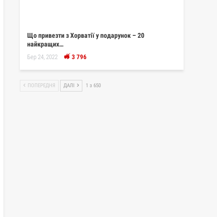
Що привезти з Хорватії у подарунок – 20
найкращих…
Бер 24, 2022
3 796
ПОПЕРЕДНЯ
ДАЛІ
1 з 650