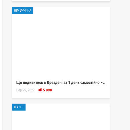
НІМЕЧЧИНА
Що подивитись в Дрездені за 1 день самостійно –…
Вер 29, 2022
5 098
ІТАЛІЯ