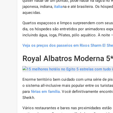
quiser nadar de um pontão, pode nadar na lagoa no Ri
japonesa, indiana,
italia
na e até brasileira. Os hóspe
aquecidas.
Quartos espaçosos e limpos surpreendem com seus eq
dia, os hóspedes são entretidos por animadores exper
incluindo água, ioga, Pilates, pólo aquático. À noit
Veja os preços dos passeios em Rixos Sharm El She
Royal Albatros Moderna 5
Enorme território bem cuidado com uma série de pis
o sistema all-inclusive mais popular entre os turis
para
férias em família
. Você definitivamente encontr
Sheikh.
Vários restaurantes e bares nas proximidades estã