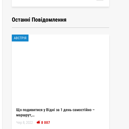
Останні Повідомлення
АВСТРІЯ
Що подивитися у Відні за 1 день самостійно –
маршрут,…
Чер 8, 2022
8 007