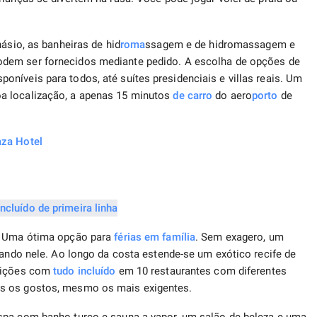
násio, as banheiras de hid
roma
ssagem e de hidromassagem e
dem ser fornecidos mediante pedido. A escolha de opções de
níveis para todos, até suítes presidenciais e villas reais. Um
a localização, a apenas 15 minutos
de carro
do aero
porto
de
aza Hotel
h. Uma ótima opção para
férias em família
. Sem exagero, um
lando nele. Ao longo da costa estende-se um exótico recife de
feições com
tudo incluído
em 10 restaurantes com diferentes
os os gostos, mesmo os mais exigentes.