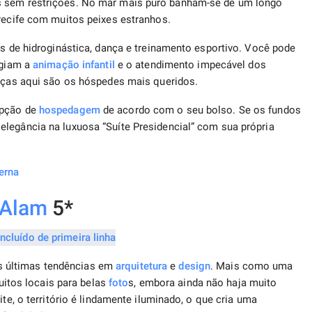
s sem restrições. No mar mais puro banham-se de um longo
 recife com muitos peixes estranhos.
as de hidroginástica, dança e treinamento esportivo. Você pode
ogiam a
animação infantil
e o atendimento impecável dos
anças aqui são os hóspedes mais queridos.
opção de
hospedagem
de acordo com o seu bolso. Se os fundos
legância na luxuosa “Suíte Presidencial” com sua própria
erna
 Alam
5*
 últimas tendências em
arquitetura
e
design
. Mais como uma
muitos locais para belas
foto
s, embora ainda não haja muito
ite, o território é lindamente iluminado, o que cria uma