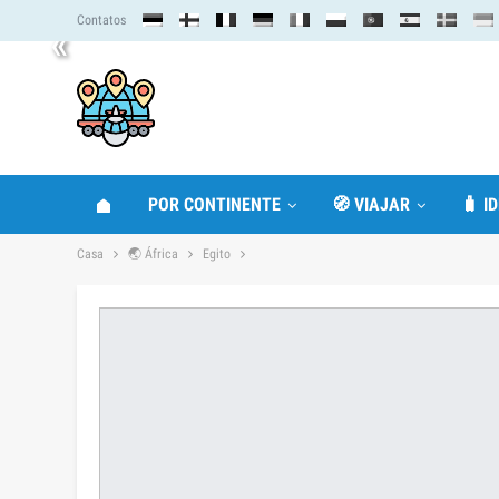
Contatos
«
POR CONTINENTE
🧭 VIAJAR
🧳 I
Casa
🌏 África
Egito