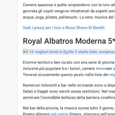
Camere spaziose e pulite sorprendono con la loro att
giornata gli ospiti vengono intrattenuti da esperti ani
acqua, yoga, pilates, pallanuoto. La sera: musica dal v
Vedi i prezzi per i tour a Rixos Sharm El Sheikh
Royal Albatros Moderna 5
Enorme territorio ben curato con una serie di piscine
inclusive più popolare tra i turisti, camere r
inno
vate c
Troverai sicuramente questo posto nella lista dei
mig
Numerosi ristoranti e bar nelle vicinanze sono a disp
Gelati e frappè sono serviti senza restrizioni. Nel m
ammirare l'incredibile bellezza della barriera corallin
Nel bar della piscina, la musica suona tutto il giorn
Potete allenarvi
nel centro
fitness, rilassarvi nell'ar