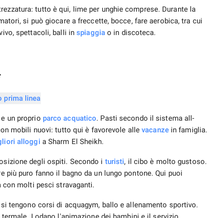
rezzatura: tutto è qui, lime per unghie comprese. Durante la
matori, si può giocare a freccette, bocce, fare aerobica, tra cui
ivo, spettacoli, balli in
spiaggia
o in discoteca.
*
 e un proprio
parco acquatico
. Pasti secondo il sistema all-
on mobili nuovi: tutto qui è favorevole alle
vacanze
in famiglia.
liori alloggi
a Sharm El Sheikh.
osizione degli ospiti. Secondo i
turisti
, il cibo è molto gustoso.
are più puro fanno il bagno da un lungo pontone. Qui puoi
a con molti pesci stravaganti.
o, si tengono corsi di acquagym, ballo e allenamento sportivo.
ea termale. Lodano l'animazione dei bambini e il servizio