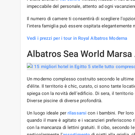
impeccabile del personale, attento ad ogni vacanziere.
Il numero di camere ti consentirà di scegliere l'opzio
l'intera famiglia può essere ospitata elegantemente 
Vedi i prezzi per i tour in Royal Albatros Moderna
Albatros Sea World Marsa
Un moderno complesso costruito secondo le ultime t
d'élite. Il territorio è chic, curato, ci sono tante locat
spiega con la novità dell'edificio. Di sera, il territo
Diverse piscine di diverse profondità.
Un luogo ideale per
rilassarsi
con i bambini. Per loro 
quando il mare è agitato e i vacanzieri preferiscon
con la mancanza di lettini gratuiti. Il cibo, secondo l
particolarmente l'
assortimento
di piatti alla griglia, 