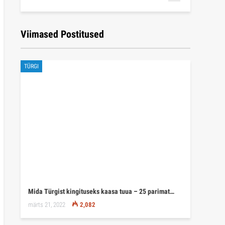
Viimased Postitused
TÜRGI
Mida Türgist kingituseks kaasa tuua – 25 parimat…
märts 21, 2022
2,082