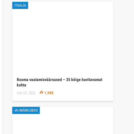
ITAALIA
Rooma vaatamisväärsused – 35 kõige huvitavamat
kohta
mai 23, 2022
1,988
✍ MÄRKUSEKS