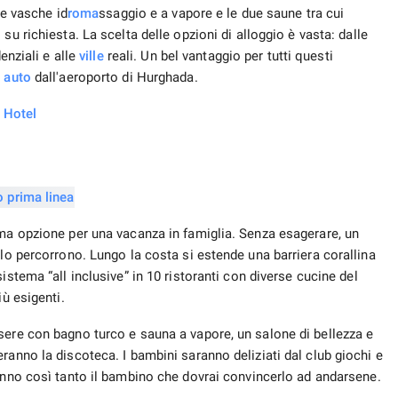
le vasche id
roma
ssaggio e a vapore e le due saune tra cui
su richiesta. La scelta delle opzioni di alloggio è vasta: dalle
enziali e alle
ville
reali. Un bel vantaggio per tutti questi
i
auto
dall'aeroporto di Hurghada.
a Hotel
ima opzione per una vacanza in famiglia. Senza esagerare, un
 lo percorrono. Lungo la costa si estende una barriera corallina
istema “all inclusive” in 10 ristoranti con diverse cucine del
iù esigenti.
sere con bagno turco e sauna a vapore, un salone di bellezza e
ranno la discoteca. I bambini saranno deliziati dal club giochi e
ranno così tanto il bambino che dovrai convincerlo ad andarsene.