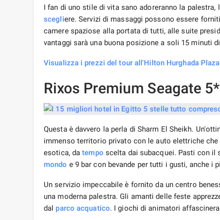
I fan di uno stile di vita sano adoreranno la palestra, 
scegli
ere. Servizi di massaggi possono essere forniti 
camere spaziose alla portata di tutti, alle suite presid
vantaggi sarà una buona posizione a soli 15 minuti d
Visualizza i prezzi del tour all'Hilton Hurghada Plaz
Rixos Premium Seagate 5*
Questa è davvero la perla di Sharm El Sheikh. Un'ott
immenso territorio privato con le auto elettriche che
esotica, da
tempo
scelta dai subacquei. Pasti con il s
mondo
e 9 bar con bevande per tutti i gusti, anche i p
Un servizio impeccabile è fornito da un centro benes
una moderna palestra. Gli amanti delle feste apprezze
dal
parco acquatico
. I giochi di animatori affascine