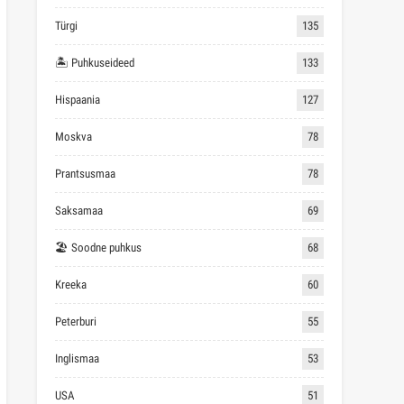
Türgi
135
🏝 Puhkuseideed
133
Hispaania
127
Moskva
78
Prantsusmaa
78
Saksamaa
69
🏖 Soodne puhkus
68
Kreeka
60
Peterburi
55
Inglismaa
53
USA
51