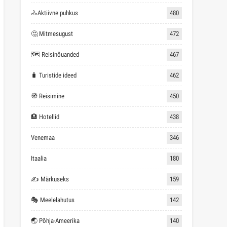
🚴Aktiivne puhkus
480
🤔 Mitmesugust
472
🗺 Reisinõuanded
467
🧳 Turistide ideed
462
🧭 Reisimine
450
🏨 Hotellid
438
Venemaa
346
Itaalia
180
✍ Märkuseks
159
🎭 Meelelahutus
142
🌏 Põhja-Ameerika
140