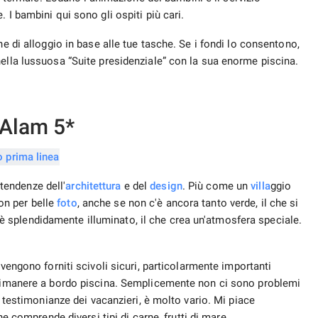
 I bambini qui sono gli ospiti più cari.
ne di alloggio in base alle tue tasche. Se i fondi lo consentono,
nella lussuosa “Suite presidenziale” con la sua enorme piscina.
 Alam 5*
endenze dell'
architettura
e del
design
. Più come un
villa
ggio
ion per belle
foto
, anche se non c'è ancora tanto verde, il che si
rio è splendidamente illuminato, il che crea un'atmosfera speciale.
vengono forniti scivoli sicuri, particolarmente importanti
o rimanere a bordo piscina. Semplicemente non ci sono problemi
e testimonianze dei vacanzieri, è molto vario. Mi piace
che comprende diversi tipi di carne, frutti di mare.