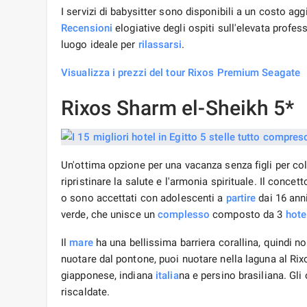
I servizi di babysitter sono disponibili a un costo ag
Recensioni
elogiative degli ospiti sull'elevata profes
luogo ideale per
rilassarsi
.
Visualizza i prezzi del tour Rixos Premium Seagate
Rixos Sharm el-Sheikh 5*
Un'ottima opzione per una vacanza senza figli per colo
ripristinare la salute e l'armonia spirituale. Il concet
o sono accettati con adolescenti a
partire
dai 16 ann
verde, che unisce un
complesso
composto da 3
hote
Il
mare
ha una bellissima barriera corallina, quindi n
nuotare dal pontone, puoi nuotare nella laguna al Rixo
giapponese, indiana
italia
na e persino brasiliana. Gli
riscaldate.