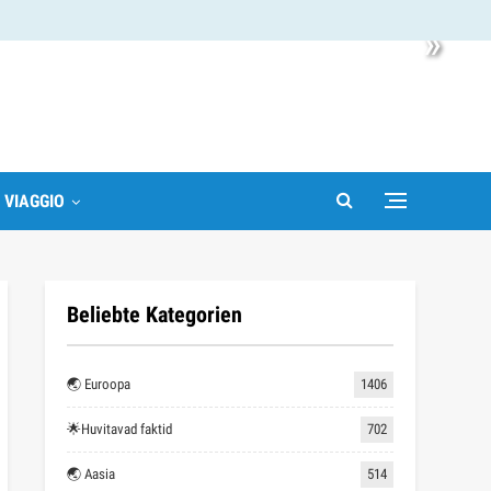
»
I VIAGGIO
Beliebte Kategorien
🌏 Euroopa
1406
🌟Huvitavad faktid
702
🌏 Aasia
514