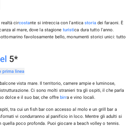
realtà cir
costa
nte si intreccia con l'antica
storia
dei faraoni. È
acanza al mare, dove la stagione
turisti
ca dura tutto l'anno.
ottomarino favolosamente bello, monumenti storici unici: tutto
el
5*
alcone vista mare. Il territorio, camere ampie e luminose,
strutturazione. Ci sono molti stranieri tra gli ospiti, il che parla
o dolce e il suo bar, che offre
birr
a e vino locali.
spiti, tra cui un fish bar con accesso al molo e un grill bar a
ornati vi condurranno al panificio in loco. Mentre gli adulti si
n quella poco profonda. Puoi giocare a beach volley o tennis.