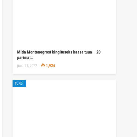
Mida Montenegrost kingituseks kaasa tuua – 20
parimat…
juuli 21, 2022
1,926
TÜRGI