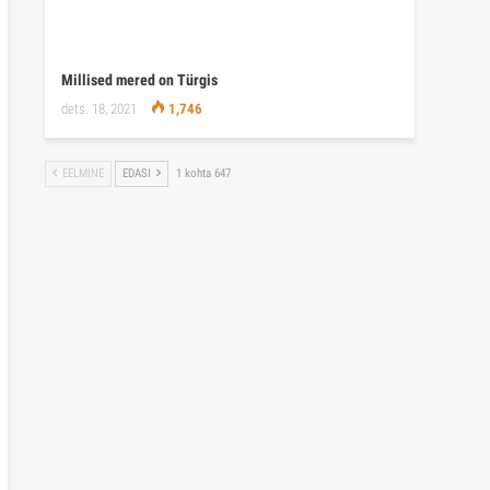
Millised mered on Türgis
dets. 18, 2021
1,746
EELMINE
EDASI
1 kohta 647