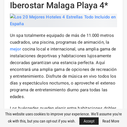
Iberostar Malaga Playa 4*
Un spa totalmente equipado de más de 11.000 metros
cuadrados, una piscina, programas de animación, la
mejor
cocina local e internacional, una amplia gama de
instalaciones deportivas y habitaciones lujosamente
decoradas garantizan una estancia perfecta. Aquí
encontrará una amplia gama de opciones de recreación
y entretenimiento. Disfrute de música en vivo todos los
días y espectáculos nocturnos, o aproveche el extenso
programa de entretenimiento diurno para todas las
edades.
Los huéspedes pueden elegir entre habitaciones dobles
This website uses cookies to improve your experience. We'll assume you're
estándar, estudios, suites o apartamentos. La mayoría
ok with this, but you can opt-out if you wish.
Accept
Read More
de ellas tienen vistas al mar, así como amplios baños,