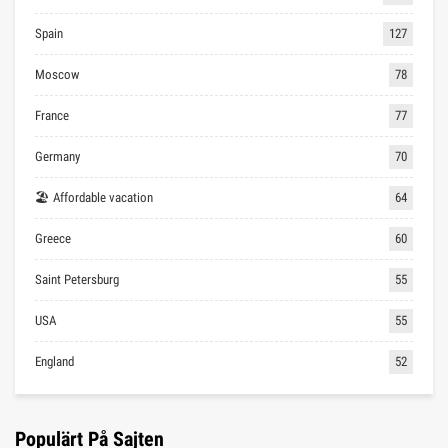
Spain
127
Moscow
78
France
77
Germany
70
🏖 Affordable vacation
64
Greece
60
Saint Petersburg
55
USA
55
England
52
Populärt På Sajten