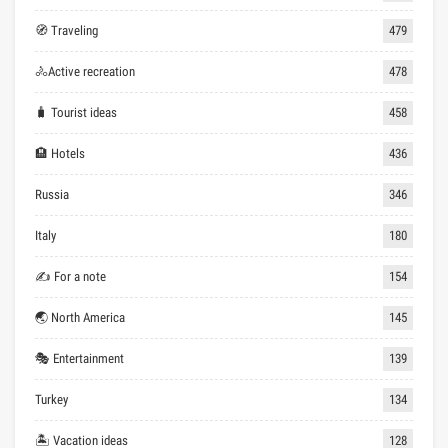
🧭 Traveling
479
🚴Active recreation
478
🧳 Tourist ideas
458
🏨 Hotels
436
Russia
346
Italy
180
✍ For a note
154
🌏 North America
145
🎭 Entertainment
139
Turkey
134
🏝 Vacation ideas
128