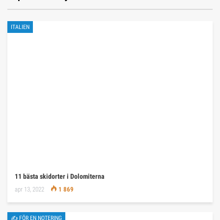
ITALIEN
11 bästa skidorter i Dolomiterna
apr 13, 2022
1 869
✍ FÖR EN NOTERING