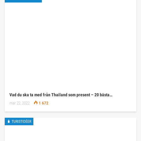
Vad du ska ta med från Thailand som present – 20 bästa…
mar 22, 2022
1 672
🧳 TURISTIDÉER