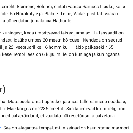
templit. Esimene, Bolshoi, ehitati vaarao Ramses II auks, kelle
le, Ra-Horakhtyle ja Ptahile. Teine, Väike, püstitati vaarao
 ja pühendatud jumalanna Hathorile.
d kuningast, keda ümbritsevad teised jumalad. Ja fassaadil on
 endast, igaüks umbes 20 meetri kõrgusel. Nendega on seotud
ja 22. veebruaril kell 6 hommikul – läbib päikesekiir 65-
äikese Templi ees on 6 kuju, millel on kuninga ja kuninganna
r)
umal Moosesele oma tipphetkel ja andis talle esimese seaduse,
sku. Mäe kõrgus on 2285 meetrit. Siin lähenevad kolm religiooni:
handed palverändurid, et vaadata päikesetõusu ja palvetada.
r
. See on elegantne tempel, mille seinad on kaunistatud marmori