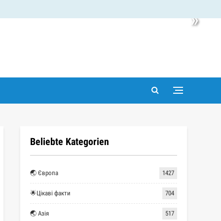
»
Beliebte Kategorien
🌏 Європа
1427
🌟Цікаві факти
704
🌏 Азія
517