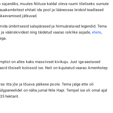
 sajandiks, muutes Niiluse kaldal oleva ruumi tõeliseks surnute
uakambritest ehitati ida pool ja lääneosas leidsid teadlased
jakaevamised jätkuvad.
, mida ümbritsesid salapärased ja hirmuäratavad legendid. Tema
ja vääriskividest ning täidetud vaarao isiklike asjade,
ehete
,
ega.
plist on alles kaks massiivset kivikuju. Just iga-aastased
asid tõsiselt kolossid ise. Neil on kujutatud vaarao Amenhotep
as itta jõe ja tõusva päikese poole. Tema jalge ette oli
külgpaneelidel on näha jumal Nile Hapi. Tempel ise oli omal ajal
35 hektarit.