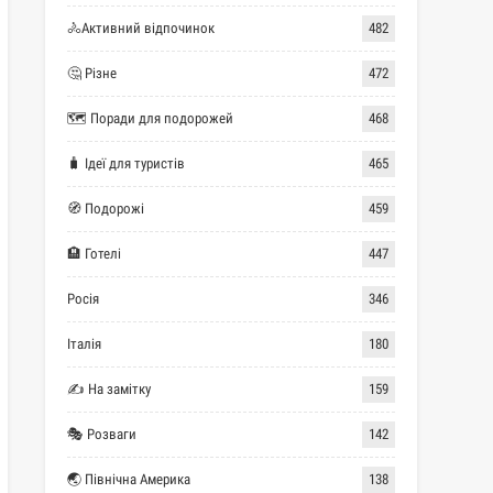
🚴Активний відпочинок
482
🤔 Різне
472
🗺 Поради для подорожей
468
🧳 Ідеї для туристів
465
🧭 Подорожі
459
🏨 Готелі
447
Росія
346
Італія
180
✍ На замітку
159
🎭 Розваги
142
🌏 Північна Америка
138