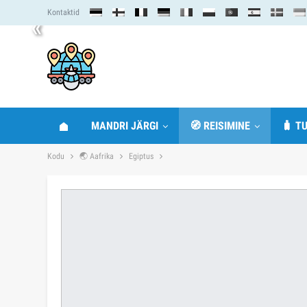
Kontaktid
«
MANDRI JÄRGI
🧭 REISIMINE
🧳 TU
Kodu
🌏 Aafrika
Egiptus