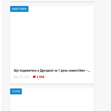
НІМЕЧЧИНА
Що подивитись в Дрездені за 1 день самостійно –…
Вер 29, 2022
5 098
ІТАЛІЯ