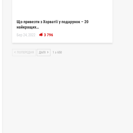
Що привезти з Хорватії у подарунок – 20
найкращих…
Бер 24, 2022
3 796
ПОПЕРЕДНЯ
ДАЛІ
1 з 650