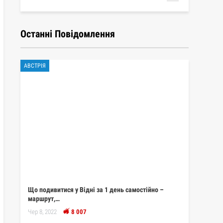
Останні Повідомлення
АВСТРІЯ
Що подивитися у Відні за 1 день самостійно –
маршрут,…
Чер 8, 2022
8 007