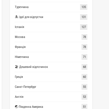
Туреччина
135
🏝 Ідеї для відпустки
131
Іспанія
127
Москва
78
Франція
78
Німеччина
71
🏖 Дешевий відпочинок
68
Греція
60
Санкт-Петербург
55
Англія
53
🌏 Південна Америка
51