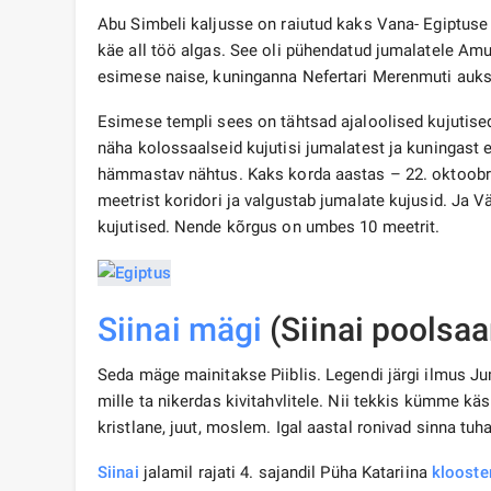
Abu Simbeli kaljusse on raiutud kaks Vana- Egiptuse 
käe all töö algas. See oli pühendatud jumalatele Amuni
esimese naise, kuninganna Nefertari Merenmuti auks
Esimese templi sees on tähtsad ajaloolised kujutise
näha kolossaalseid kujutisi jumalatest ja kuningast
hämmastav nähtus. Kaks korda aastas – 22. oktoobril 
meetrist koridori ja valgustab jumalate kujusid. Ja V
kujutised. Nende kõrgus on umbes 10 meetrit.
Siinai mägi
(Siinai poolsaa
Seda mäge mainitakse Piiblis. Legendi järgi ilmus J
mille ta nikerdas kivitahvlitele. Nii tekkis kümme kä
kristlane, juut, moslem. Igal aastal ronivad sinna tu
Siinai
jalamil rajati 4. sajandil Püha Katariina
klooste