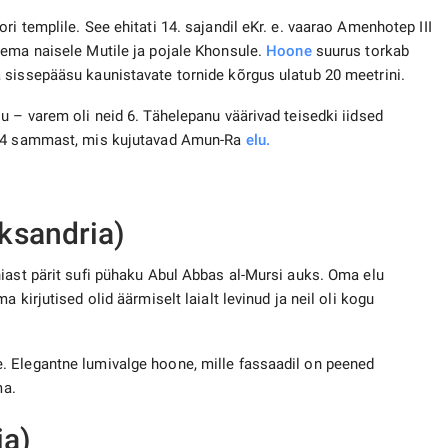
i templile. See ehitati 14. sajandil eKr. e. vaarao Amenhotep III
tema naisele Mutile ja pojale Khonsule.
Hoone
suurus torkab
 sissepääsu kaunistavate tornide kõrgus ulatub 20 meetrini.
u – varem oli neid 6. Tähelepanu väärivad teisedki iidsed
a 14 sammast, mis kujutavad Amun-Ra
elu.
ksandria)
iast pärit sufi pühaku Abul Abbas al-Mursi auks. Oma elu
 kirjutised olid äärmiselt laialt levinud ja neil oli kogu
. Elegantne lumivalge hoone, mille fassaadil on peened
ma.
ia)