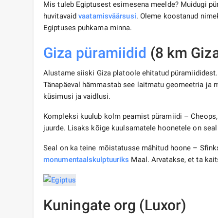
Mis tuleb Egiptusest esimesena meelde? Muidugi püram
huvitavaid
vaatamisväärsusi
. Oleme koostanud nimek
Egiptuses puhkama minna.
Giza püramiidid
(8 km Giza
Alustame siiski Giza platoole ehitatud püramiididest
Tänapäeval hämmastab see laitmatu geomeetria ja mõ
küsimusi ja vaidlusi.
Kompleksi kuulub kolm peamist püramiidi – Cheops, 
juurde. Lisaks kõige kuulsamatele hoonetele on seal
Seal on ka teine ​​mõistatusse mähitud hoone – Sfinks
monumentaalskulptuuriks
Maal. Arvatakse, et ta kait
Kuningate org (Luxor)