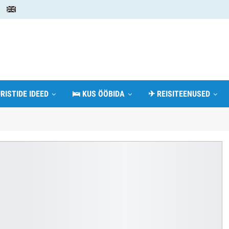
RISTIDE IDEED
🛌 KUS ÖÖBIDA
✈ REISITEENUSED