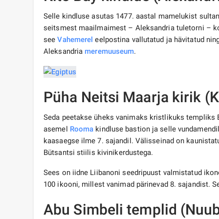
Selle kindluse asutas 1477. aastal mamelukist sultan 
seitsmest maailmaimest – Aleksandria tuletorni – koh
see
Vahemerel
eelpostina vallutatud ja hävitatud ni
Aleksandria
meremuuseum
.
Püha Neitsi Maarja kirik (K
Seda peetakse üheks vanimaks kristlikuks templiks Eg
asemel
Rooma
kindluse bastion ja selle vundamendile
kaasaegse ilme 7. sajandil. Välisseinad on kaunistat
Bütsantsi stiilis kivinikerdustega.
Sees on iidne Liibanoni seedripuust valmistatud iko
100 ikooni, millest vanimad pärinevad 8. sajandist. 
Abu Simbeli templid (Nuub