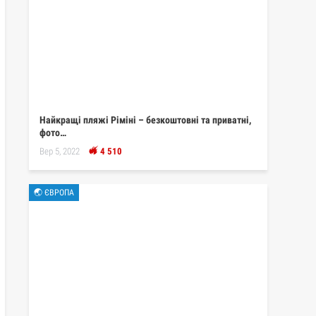
Найкращі пляжі Ріміні – безкоштовні та приватні,
фото…
Вер 5, 2022
4 510
🌏 ЄВРОПА