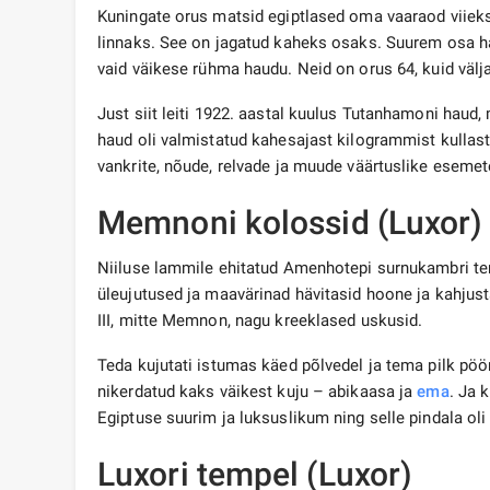
Kuningate orus matsid egiptlased oma vaaraod viieks
linnaks. See on jagatud kaheks osaks. Suurem osa ha
vaid väikese rühma haudu. Neid on orus 64, kuid väl
Just siit leiti 1922. aastal kuulus Tutanhamoni haud
haud oli valmistatud kahesajast kilogrammist kullast 
vankrite, nõude, relvade ja muude väärtuslike esemet
Memnoni kolossid (Luxor)
Niiluse lammile ehitatud Amenhotepi surnukambri tem
üleujutused ja maavärinad hävitasid hoone ja kahjust
III, mitte Memnon, nagu kreeklased uskusid.
Teda kujutati istumas käed põlvedel ja tema pilk pöör
nikerdatud kaks väikest kuju – abikaasa ja
ema
. Ja 
Egiptuse suurim ja luksuslikum ning selle pindala oli 
Luxori tempel (Luxor)