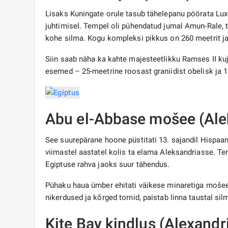
Lisaks Kuningate orule tasub tähelepanu pöörata Luxor
juhtimisel. Tempel oli pühendatud jumal Amun-Rale, 
kohe silma. Kogu kompleksi pikkus on 260 meetrit ja
Siin saab näha ka kahte majesteetlikku Ramses II kuj
esemed – 25-meetrine roosast graniidist obelisk j
Abu el-Abbase mošee (Ale
See suurepärane hoone püstitati 13. sajandil Hispaan
viimastel aastatel kolis ta elama Aleksandriasse. Tema
Egiptuse rahva jaoks suur tähendus.
Pühaku haua ümber ehitati väikese minaretiga mošee
nikerdused ja kõrged tornid, paistab linna taustal sil
Kite Bay kindlus (Alexandr