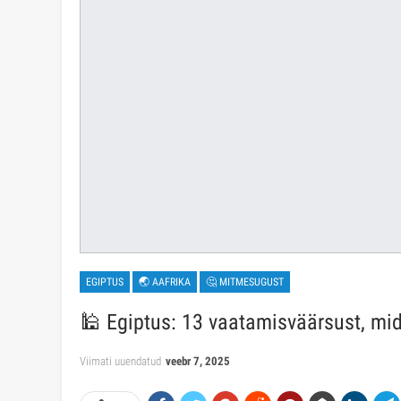
EGIPTUS
🌏 AAFRIKA
🤔 MITMESUGUST
🕌 Egiptus: 13 vaatamisväärsust, mid
Viimati uuendatud
veebr 7, 2025