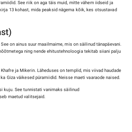
iidid. See riik on aga täis muid, mitte vähem iidseid ja
irja 13 kohast, mida peaksid nägema kõik, kes otsustavad
st)
. See on ainus suur maailmaime, mis on säilinud tänapäevani.
õtmetega ning nende ehitustehnoloogia tekitab siiani palju
Khafre ja Mikerin. Läheduses on templid, mis viivad haudade
 ka Giza väikesed püramiidid. Neisse maeti vaaraode naised.
i kuju. See tunnistati vanimaks säilinud
seb maetud valitsejaid.