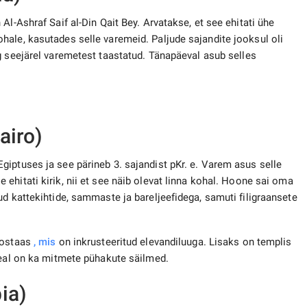
Al-Ashraf Saif al-Din Qait Bey. Arvatakse, et see ehitati ühe
ale, kasutades selle varemeid. Paljude sajandite jooksul oli
ng seejärel varemetest taastatud. Tänapäeval asub selles
airo)
iptuses ja see pärineb 3. sajandist pKr. e. Varem asus selle
 ehitati kirik, nii et see näib olevat linna kohal. Hoone sai oma
ud kattekihtide, sammaste ja bareljeefidega, samuti filigraansete
nostaas
, mis
on inkrusteeritud elevandiluuga. Lisaks on templis
Seal on ka mitmete pühakute säilmed.
ia)