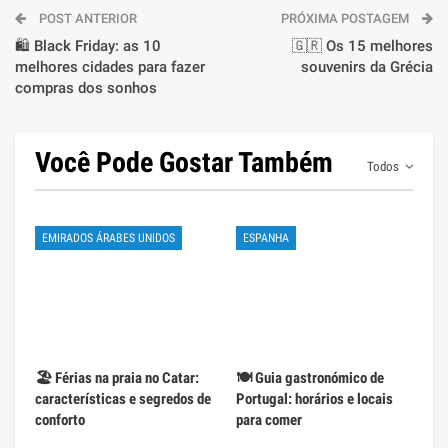
POST ANTERIOR
PRÓXIMA POSTAGEM
🛍️ Black Friday: as 10
🇬🇷 Os 15 melhores
melhores cidades para fazer
souvenirs da Grécia
compras dos sonhos
Você Pode Gostar Também
Todos
EMIRADOS ÁRABES UNIDOS
ESPANHA
🏖️ Férias na praia no Catar:
🍽️ Guia gastronómico de
características e segredos de
Portugal: horários e locais
conforto
para comer