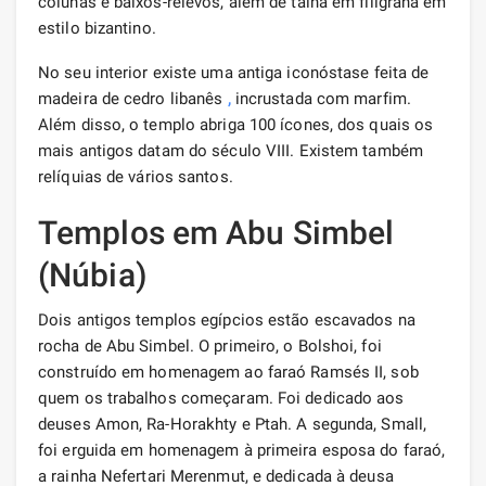
colunas e baixos-relevos, além de talha em filigrana em
estilo bizantino.
No seu interior existe uma antiga iconóstase feita de
madeira de cedro libanês
,
incrustada com marfim.
Além disso, o templo abriga 100 ícones, dos quais os
mais antigos datam do século VIII. Existem também
relíquias de vários santos.
Templos em Abu Simbel
(Núbia)
Dois antigos templos egípcios estão escavados na
rocha de Abu Simbel. O primeiro, o Bolshoi, foi
construído em homenagem ao faraó Ramsés II, sob
quem os trabalhos começaram. Foi dedicado aos
deuses Amon, Ra-Horakhty e Ptah. A segunda, Small,
foi erguida em homenagem à primeira esposa do faraó,
a rainha Nefertari Merenmut, e dedicada à deusa