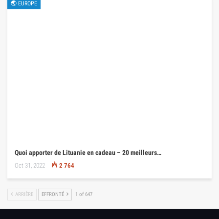
🌏 EUROPE
Quoi apporter de Lituanie en cadeau – 20 meilleurs…
Oct 31, 2022
2 764
ARRIÈRE
EFFRONTÉ
1 of 647