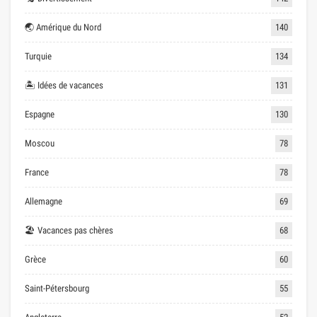
🌏 Amérique du Nord
140
Turquie
134
🏝 Idées de vacances
131
Espagne
130
Moscou
78
France
78
Allemagne
69
🏖 Vacances pas chères
68
Grèce
60
Saint-Pétersbourg
55