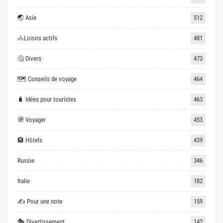
🌏 Asie
512
🚴Loisirs actifs
481
🤔 Divers
473
🗺 Conseils de voyage
464
🧳 Idées pour touristes
463
🧭 Voyager
453
🏨 Hôtels
439
Russie
346
Italie
182
✍ Pour une note
159
🎭 Divertissement
142