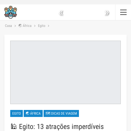
«
»
Casa
🌏 África
Egito
EGITO
🌏 ÁFRICA
🗺 DICAS DE VIAGEM
🕌 Egito: 13 atrações imperdíveis