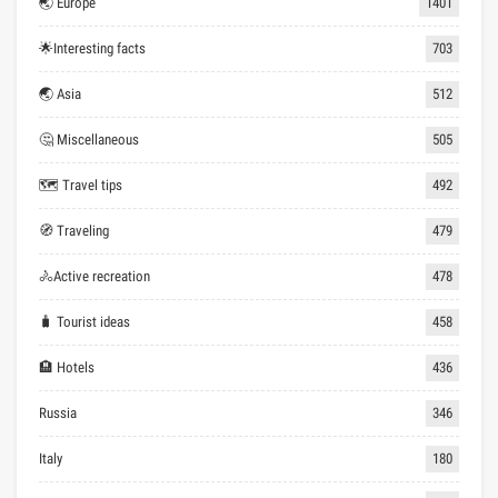
🌏 Europe
1401
🌟Interesting facts
703
🌏 Asia
512
🤔 Miscellaneous
505
🗺 Travel tips
492
🧭 Traveling
479
🚴Active recreation
478
🧳 Tourist ideas
458
🏨 Hotels
436
Russia
346
Italy
180