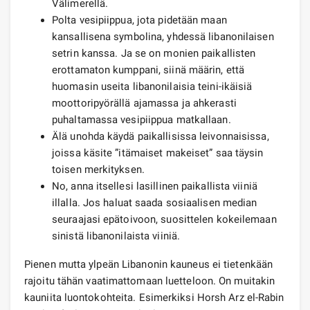
Välimerellä.
Polta vesipiippua, jota pidetään maan
kansallisena symbolina, yhdessä libanonilaisen
setrin kanssa. Ja se on monien paikallisten
erottamaton kumppani, siinä määrin, että
huomasin useita libanonilaisia ​​teini-ikäisiä
moottoripyörällä ajamassa ja ahkerasti
puhaltamassa vesipiippua matkallaan.
Älä unohda käydä paikallisissa leivonnaisissa,
joissa käsite ”itämaiset makeiset” saa täysin
toisen merkityksen.
No, anna itsellesi lasillinen paikallista viiniä
illalla. Jos haluat saada sosiaalisen median
seuraajasi epätoivoon, suosittelen kokeilemaan
sinistä libanonilaista viiniä.
Pienen mutta ylpeän Libanonin kauneus ei tietenkään
rajoitu tähän vaatimattomaan luetteloon. On muitakin
kauniita luontokohteita. Esimerkiksi Horsh Arz el-Rabin