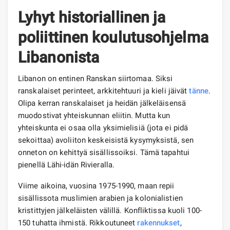
Lyhyt historiallinen ja
poliittinen koulutusohjelma
Libanonista
Libanon on entinen Ranskan siirtomaa. Siksi
ranskalaiset perinteet, arkkitehtuuri ja kieli jäivät
tänne
.
Olipa kerran ranskalaiset ja heidän jälkeläisensä
muodostivat yhteiskunnan eliitin. Mutta kun
yhteiskunta ei osaa olla yksimielisiä (jota ei pidä
sekoittaa) avoliiton keskeisistä kysymyksistä, sen
onneton on kehittyä sisällissoiksi. Tämä tapahtui
pienellä Lähi-idän Rivieralla.
Viime aikoina, vuosina 1975-1990, maan repii
sisällissota muslimien arabien ja kolonialistien
kristittyjen jälkeläisten välillä. Konfliktissa kuoli 100-
150 tuhatta ihmistä. Rikkoutuneet
rakennukset
,