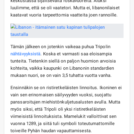
keskustassa sijaitsevalta roskavuorelta. Aluksi
luulimme, että se oli vaatetori. Mutta ei, libanonilaiset
kaatavat vuoria tarpeettomia vaatteita joen rannoille.
Tämän jälkeen on jotenkin vaikeaa puhua Tripolin
nähtävyyksistä
. Koska et varmasti saa eloisampia
tunteita. Tietenkin siellä on paljon huomion arvoisia
kohteita, vaikka kaupunki on Libanonin standardien
mukaan nuori, se on vain 3,5 tuhatta vuotta vanha.
Ensinnäkin se on ristiretkeläisten linnoitus. Ikoninen ei
vain sen erinomaisen säilyvyyden vuoksi, suojattu
panssaroitujen miehistönkuljetusalusten avulla. Mutta
myös siksi, että Tripoli oli yksi ristiretkeläisten
viimeisistä linnoituksista. Mamelukit valloittivat sen
vuonna 1289, ja siitä tuli symboli toteutumattomille
toiveille Pyhän haudan vapauttamisesta.