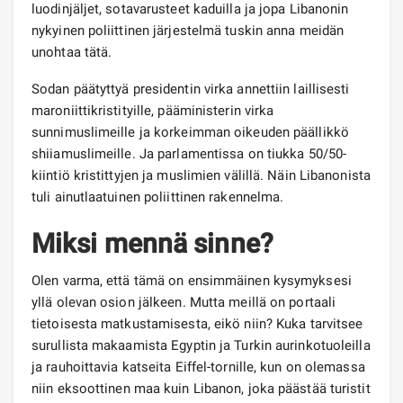
luodinjäljet, sotavarusteet kaduilla ja jopa Libanonin
nykyinen poliittinen järjestelmä tuskin anna meidän
unohtaa tätä.
Sodan päätyttyä presidentin virka annettiin laillisesti
maroniittikristityille, pääministerin virka
sunnimuslimeille ja korkeimman oikeuden päällikkö
shiiamuslimeille. Ja parlamentissa on tiukka 50/50-
kiintiö kristittyjen ja muslimien välillä. Näin Libanonista
tuli ainutlaatuinen poliittinen rakennelma.
Miksi mennä sinne?
Olen varma, että tämä on ensimmäinen kysymyksesi
yllä olevan osion jälkeen. Mutta meillä on portaali
tietoisesta matkustamisesta, eikö niin? Kuka tarvitsee
surullista makaamista Egyptin ja Turkin aurinkotuoleilla
ja rauhoittavia katseita Eiffel-tornille, kun on olemassa
niin eksoottinen maa kuin Libanon, joka päästää turistit