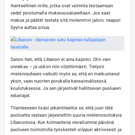
ihanteellinen niille, jotka ovat valmiita testaamaan
vedet poistumalla mukavuusalueeltaan. Jos saat
makua ja päätät testata sitä molemmin jaloin, naapuri
Syyria auttaa sinua.
Sanon heti, että Libanon ei aina kapinoi. Olin vain
onnekas – ja uskon niin vilpittömästi. Tietysti
mielenrauhaani vaikutti myös se, että en matkustanut
yksin, vaan nuorten porukalla kansainvälisessä
koulutuksessa. Ja sen järjestivät hallitsevan puolueen
edustajat.
Tilanteeseen lisäsi pikantiteettia se, että juuri tätä
puoluetta vastaan ​​järjestettiin suuria mielenosoituksia
Libanonissa. Kun kolmantena vierailumme päivänä
puolueen toimistolla työskenteli silppuri aktiivisesti ja