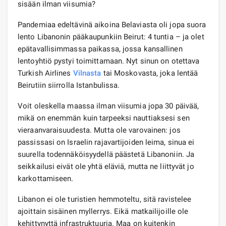
sisään ilman viisumia?
Pandemiaa edeltävinä aikoina Belaviasta oli jopa suora
lento Libanonin pääkaupunkiin Beirut: 4 tuntia – ja olet
epätavallisimmassa paikassa, jossa kansallinen
lentoyhtiö pystyi toimittamaan. Nyt sinun on otettava
Turkish Airlines
Vilnasta
tai Moskovasta, joka lentää
Beirutiin siirrolla Istanbulissa.
Voit oleskella maassa ilman viisumia jopa 30 päivää,
mikä on enemmän kuin tarpeeksi nauttiaksesi sen
vieraanvaraisuudesta. Mutta ole varovainen: jos
passissasi on Israelin rajavartijoiden leima, sinua ei
suurella todennäköisyydellä päästetä Libanoniin. Ja
seikkailusi eivät ole yhtä eläviä, mutta ne liittyvät jo
karkottamiseen.
Libanon ei ole turistien hemmoteltu, sitä ravistelee
ajoittain sisäinen myllerrys. Eikä matkailijoille ole
kehittynyttä infrastruktuuria. Maa on kuitenkin