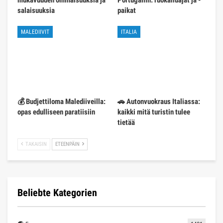
salaisuuksia
paikat
MALEDIIVIT
ITALIA
💰 Budjettiloma Malediiveilla:
🚗 Autonvuokraus Italiassa:
opas edulliseen paratiisiin
kaikki mitä turistin tulee
tietää
TAKAISIN
ETEENPÄIN
Beliebte Kategorien