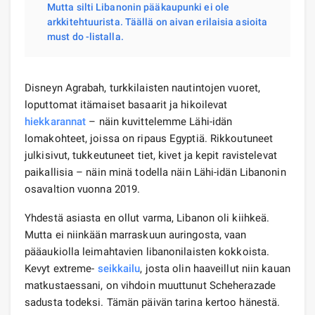
Mutta silti Libanonin pääkaupunki ei ole
arkkitehtuurista. Täällä on aivan erilaisia ​​asioita
must do -listalla.
Disneyn Agrabah, turkkilaisten nautintojen vuoret,
loputtomat itämaiset basaarit ja hikoilevat
hiekkarannat
– näin kuvittelemme Lähi-idän
lomakohteet, joissa on ripaus Egyptiä. Rikkoutuneet
julkisivut, tukkeutuneet tiet, kivet ja kepit ravistelevat
paikallisia – näin minä todella näin Lähi-idän Libanonin
osavaltion vuonna 2019.
Yhdestä asiasta en ollut varma, Libanon oli kiihkeä.
Mutta ei niinkään marraskuun auringosta, vaan
pääaukiolla leimahtavien libanonilaisten kokkoista.
Kevyt extreme-
seikkailu
, josta olin haaveillut niin kauan
matkustaessani, on vihdoin muuttunut Scheherazade
sadusta todeksi. Tämän päivän tarina kertoo hänestä.