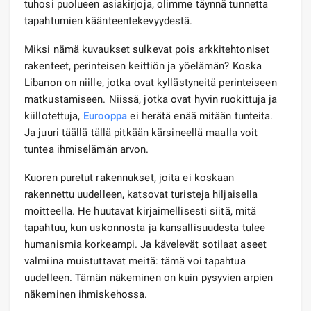
tuhosi puolueen asiakirjoja, olimme täynnä tunnetta
tapahtumien käänteentekevyydestä.
Miksi nämä kuvaukset sulkevat pois arkkitehtoniset
rakenteet, perinteisen keittiön ja yöelämän? Koska
Libanon on niille, jotka ovat kyllästyneitä perinteiseen
matkustamiseen. Niissä, jotka ovat hyvin ruokittuja ja
kiillotettuja,
Eurooppa
ei herätä enää mitään tunteita.
Ja juuri täällä tällä pitkään kärsineellä maalla voit
tuntea ihmiselämän arvon.
Kuoren puretut rakennukset, joita ei koskaan
rakennettu uudelleen, katsovat turisteja hiljaisella
moitteella. He huutavat kirjaimellisesti siitä, mitä
tapahtuu, kun uskonnosta ja kansallisuudesta tulee
humanismia korkeampi. Ja kävelevät sotilaat aseet
valmiina muistuttavat meitä: tämä voi tapahtua
uudelleen. Tämän näkeminen on kuin pysyvien arpien
näkeminen ihmiskehossa.