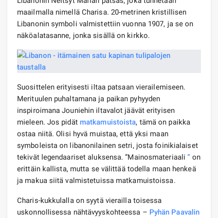
Libanonin Neitsyt Marian patsas, joka tunnetaan
maailmalla nimellä Charisa. 20-metrinen kristillisen
Libanonin symboli valmistettiin vuonna 1907, ja se on
näköalatasanne, jonka sisällä on kirkko.
Suosittelen erityisesti iltaa patsaan vierailemiseen.
Merituulen puhaltamana ja paikan pyhyyden
inspiroimana Jouniehin iltavalot jäävät erityisen
mieleen. Jos pidät
matkamuistoista
, tämä on paikka
ostaa niitä. Olisi hyvä muistaa, että yksi maan
symboleista on libanonilainen setri, josta foinikialaiset
tekivät legendaariset aluksensa. ”Mainosmateriaali
”
on
erittäin kallista, mutta se välittää todella maan henkeä
ja makua siitä valmistetuissa matkamuistoissa.
Charis-kukkulalla on syytä vierailla toisessa
uskonnollisessa nähtävyyskohteessa –
Pyhän Paavalin