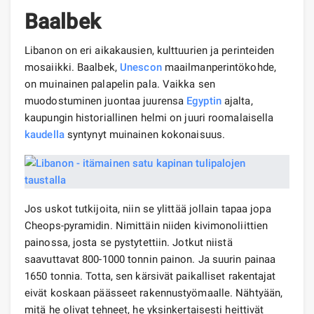
Baalbek
Libanon on eri aikakausien, kulttuurien ja perinteiden
mosaiikki. Baalbek,
Unescon
maailmanperintökohde,
on muinainen palapelin pala. Vaikka sen
muodostuminen juontaa juurensa
Egyptin
ajalta,
kaupungin historiallinen helmi on juuri roomalaisella
kaudella
syntynyt muinainen kokonaisuus.
Jos uskot tutkijoita, niin se ylittää jollain tapaa jopa
Cheops-pyramidin. Nimittäin niiden kivimonoliittien
painossa, josta se pystytettiin. Jotkut niistä
saavuttavat 800-1000 tonnin painon. Ja suurin painaa
1650 tonnia. Totta, sen kärsivät paikalliset rakentajat
eivät koskaan päässeet rakennustyömaalle. Nähtyään,
mitä he olivat tehneet, he yksinkertaisesti heittivät