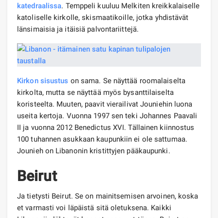
katedraalissa
. Temppeli kuuluu Melkiten kreikkalaiselle
katoliselle kirkolle, skismaatikoille, jotka yhdistävät
länsimaisia ​​ja itäisiä palvontariittejä.
Kirkon sisustus
on sama. Se näyttää roomalaiselta
kirkolta, mutta se näyttää myös bysanttilaiselta
koristeelta. Muuten, paavit vierailivat Jouniehin luona
useita kertoja. Vuonna 1997 sen teki Johannes Paavali
II ja vuonna 2012 Benedictus XVI. Tällainen kiinnostus
100 tuhannen asukkaan kaupunkiin ei ole sattumaa.
Jounieh on Libanonin kristittyjen pääkaupunki.
Beirut
Ja tietysti Beirut. Se on mainitsemisen arvoinen, koska
et varmasti voi läpäistä sitä oletuksena. Kaikki