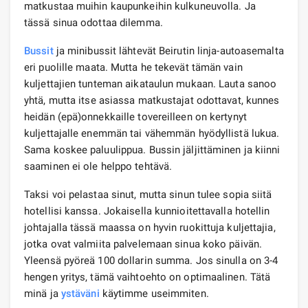
matkustaa muihin kaupunkeihin kulkuneuvolla. Ja
tässä sinua odottaa dilemma.
Bussit
ja minibussit lähtevät Beirutin linja-autoasemalta
eri puolille maata. Mutta he tekevät tämän vain
kuljettajien tunteman aikataulun mukaan. Lauta sanoo
yhtä, mutta itse asiassa matkustajat odottavat, kunnes
heidän (epä)onnekkaille tovereilleen on kertynyt
kuljettajalle enemmän tai vähemmän hyödyllistä lukua.
Sama koskee paluulippua. Bussin jäljittäminen ja kiinni
saaminen ei ole helppo tehtävä.
Taksi voi pelastaa sinut, mutta sinun tulee sopia siitä
hotellisi kanssa. Jokaisella kunnioitettavalla hotellin
johtajalla tässä maassa on hyvin ruokittuja kuljettajia,
jotka ovat valmiita palvelemaan sinua koko päivän.
Yleensä pyöreä 100 dollarin summa. Jos sinulla on 3-4
hengen yritys, tämä vaihtoehto on optimaalinen. Tätä
minä ja
ystäväni
käytimme useimmiten.