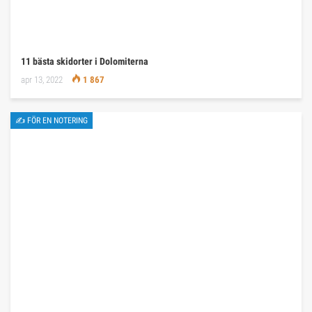
11 bästa skidorter i Dolomiterna
apr 13, 2022
1 867
✍ FÖR EN NOTERING