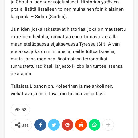
ja Choufin luonnonsuojelualueet. Historian ystävien
pitäisi lisätä listalleen toinen muinainen foinikialainen
kaupunki – Sidon (Saidou)
.
Ja niiden, jotka rakastavat historiaa, joka on maustettu
extreme-urheilulla, kannattaa ehdottomasti vierailla
maan eteläosassa sijaitsevassa Tyressä (Sir). Aivan
etelässä, joka on niin lähellä meille tuttua Israelia,
mutta jossa monissa länsimaissa terroristiksi
tunnustettu radikaali järjestö Hizbollah tuntee itsensä
aika ajoin.
Tällaista Libanon on. Koleerinen ja melankolinen,
viehättävä ja pelottava, mutta aina viehättävä.
53
Jaa