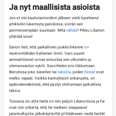
Ja nyt maallisista asioista
Jos et ole kauhutarinoideni jälkeen vielä lopettanut
artikkelin lukemista paniikissa, siirrän sen
perinteisempään suuntaan. Mitä
nähdä
? Pikku Libanon
yllättää sinut!
Sanon heti, että paikallinen joukkoliikenne
on
neutronitähden kaltainen ilmiö. Vain suuret
ammattilaiset voivat ennustaa sen ulkonäön ja
olemassaolon syklit. Suosittelen siis liikkumaan
Beirutissa joko kävellen tai
taksilla
, joiden
hinnat
ovat
melko vapaat. Vaikka kannattaisit ankaruutta, on
epätodennäköistä, että pystyt ohittamaan paikallista
taksia.
Tosiasia on, että heitä on niin paljon Libanonissa ja he
ovat niin sitkeitä, että he melkein sieppaavat
jalankulkijoita jalkakäytäviltä yrittääkseen viedä heidät