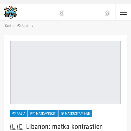
«
»
Koti
🌏 Aasia
🌏 AASIA
🗺 MATKAVINKIT
🧭 MATKUSTAMINEN
🇱🇧 Libanon: matka kontrastien