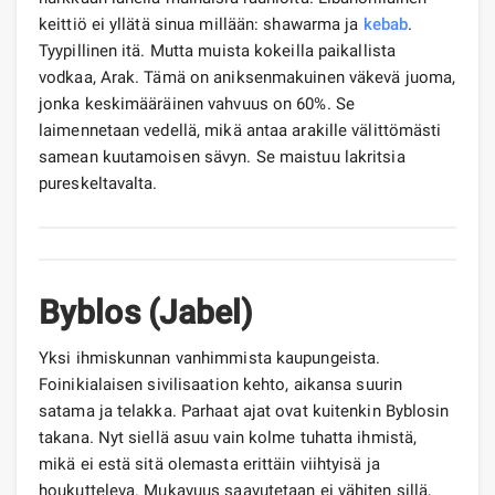
keittiö ei yllätä sinua millään: shawarma ja
kebab
.
Tyypillinen itä. Mutta muista kokeilla paikallista
vodkaa, Arak. Tämä on aniksenmakuinen väkevä juoma,
jonka keskimääräinen vahvuus on 60%. Se
laimennetaan vedellä, mikä antaa arakille välittömästi
samean kuutamoisen sävyn. Se maistuu lakritsia
pureskeltavalta.
Byblos (Jabel)
Yksi ihmiskunnan vanhimmista kaupungeista.
Foinikialaisen sivilisaation kehto, aikansa suurin
satama ja telakka. Parhaat ajat ovat kuitenkin Byblosin
takana. Nyt siellä asuu vain kolme tuhatta ihmistä,
mikä ei estä sitä olemasta erittäin viihtyisä ja
houkutteleva. Mukavuus saavutetaan ei vähiten sillä,