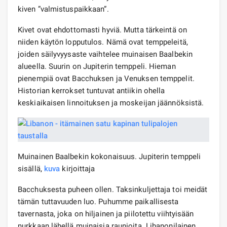
kiven ”valmistuspaikkaan”.
Kivet ovat ehdottomasti hyviä. Mutta tärkeintä on
niiden käytön lopputulos. Nämä ovat temppeleitä,
joiden säilyvyysaste vaihtelee muinaisen Baalbekin
alueella. Suurin on Jupiterin temppeli. Hieman
pienempiä ovat Bacchuksen ja Venuksen temppelit.
Historian kerrokset tuntuvat antiikin ohella
keskiaikaisen linnoituksen ja moskeijan jäännöksistä.
Muinainen Baalbekin kokonaisuus. Jupiterin temppeli
sisällä,
kuva
kirjoittaja
Bacchuksesta puheen ollen. Taksinkuljettaja toi meidät
tämän tuttavuuden luo. Puhumme paikallisesta
tavernasta, joka on hiljainen ja piilotettu viihtyisään
nurkkaan lähellä muinaisia ​​raunioita. Libanonilainen