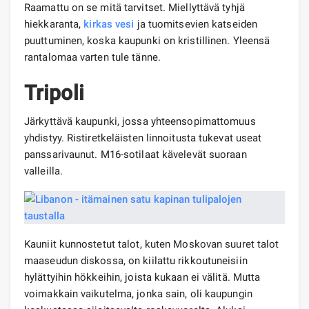
Raamattu on se mitä tarvitset. Miellyttävä tyhjä
hiekkaranta,
kirkas vesi
ja tuomitsevien katseiden
puuttuminen, koska kaupunki on kristillinen. Yleensä
rantalomaa varten tule tänne.
Tripoli
Järkyttävä kaupunki, jossa yhteensopimattomuus
yhdistyy. Ristiretkeläisten linnoitusta tukevat useat
panssarivaunut. M16-sotilaat kävelevät suoraan
valleilla.
Kauniit kunnostetut talot, kuten Moskovan suuret talot
maaseudun diskossa, on kiilattu rikkoutuneisiin
hylättyihin hökkeihin, joista kukaan ei välitä. Mutta
voimakkain vaikutelma, jonka sain, oli kaupungin