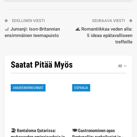
EDELLINEN VIESTI
SEURAAVA VIESTI
🎢 Jumanji: Ison-Britannian
🌊 Romantiikkaa veden alla:
ensimmäinen teemapuisto
5 ideaa epätavalliseen
treffeille
Saatat Pitää Myös
All
ARABIEMIIRIKUNNAT
ESPANJA
🏖️ Rantaloma Qatarissa:
🍽️ Gastronominen opas
mukavuuden ominaisuuksia ja
Portugaliin: ruokailuajat ja -