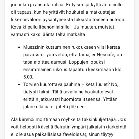
jonnekin ja ansaita rahaa. Erityisen järkyttävä minulle
oli tapaus, kun he yrittivät houkutella matkustajaa
liikennevaloon pysähtyneestä taksista toiseen autoon.
Kova kilpailu libanonilaisilla… Ja muuten, muistat
varmasti kaksi ääntä tältä matkalta:
Muezzinin kutsuminen rukoukseen viisi kertaa
päivässä. Lyön vetoa, että tämä, ei Nescafe, on
tapa aloittaa aamusi. Loppujen lopuksi
ensimmäinen rukous tapahtuu keskimäärin klo
5.00.
Torvien kuurottava pauhina – ketä luulet? No,
tietysti taksi! Tällä tavalla he houkuttelevat
erittäin jatkuvasti huomiota itseensä. Yhtään
jalankulkijaa ei jätetä jälkeen.
Älä kiirehdi moittimaan röyhkeitä taksinkuljettajia. Jos
voit helposti kävellä Beirutin ympäri jalkaisin (tärkeintä
ei ole asua paikallisissa faveloissa), sinun täytyy