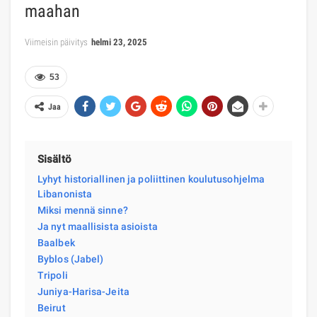
maahan
Viimeisin päivitys
helmi 23, 2025
53
Jaa
Sisältö
Lyhyt historiallinen ja poliittinen koulutusohjelma
Libanonista
Miksi mennä sinne?
Ja nyt maallisista asioista
Baalbek
Byblos (Jabel)
Tripoli
Juniya-Harisa-Jeita
Beirut