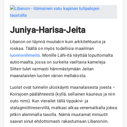
Juniya-Harisa-Jeita
Libanon on täynnä muutakin kuin arkkitehtuuria ja
roskaa. Täällä on myös todellisia maailman
luonnonihmeitä
. Monille Lähi-itä näyttää loputtomalta
autiomaalta, jossa on surkeita vaeltavia kameleja.
Sitten tulet varmasti hämmästymään Jeitan
maanalaisten luolien värien mellakosta.
Luolat ovat tunnelin uloskäynti maanalaisesta joesta –
Koirajoen päälähteestä (kyllä, sellainen kauneus ja niin
outo nimi). Kun vierailet tällä tippukivi- ja
stalagmiittireservillä, matkasi alkaa venematkalla jokea
pitkin alemmalla tasolla. Nämä muutamat minuutit
saavat sinut ehdottomasti rakastumaan Libanoniin.