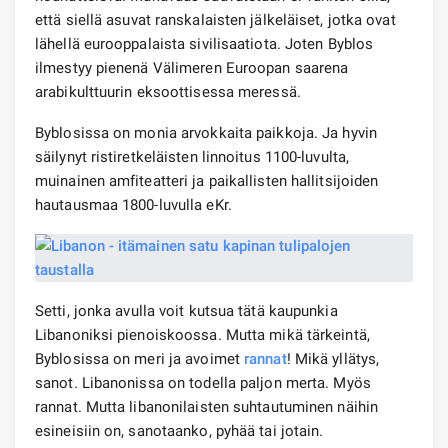
että siellä asuvat ranskalaisten jälkeläiset, jotka ovat
lähellä eurooppalaista sivilisaatiota. Joten Byblos
ilmestyy pienenä Välimeren Euroopan saarena
arabikulttuurin eksoottisessa meressä.
Byblosissa on monia arvokkaita paikkoja. Ja hyvin
säilynyt ristiretkeläisten linnoitus 1100-luvulta,
muinainen amfiteatteri ja paikallisten hallitsijoiden
hautausmaa 1800-luvulla eKr.
Setti, jonka avulla voit kutsua tätä kaupunkia
Libanoniksi pienoiskoossa. Mutta mikä tärkeintä,
Byblosissa on meri ja avoimet
rannat
! Mikä yllätys,
sanot. Libanonissa on todella paljon merta. Myös
rannat. Mutta libanonilaisten suhtautuminen näihin
esineisiin on, sanotaanko, pyhää tai jotain.