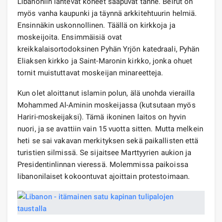
Libanoniin lähtevät koneet saapuvat tänne. Beirut on
myös vanha kaupunki ja täynnä arkkitehtuurin helmiä.
Ensinnäkin uskonnollinen. Täällä on kirkkoja ja
moskeijoita. Ensimmäisiä ovat
kreikkalaisortodoksinen Pyhän Yrjön katedraali, Pyhän
Eliaksen kirkko ja Saint-Maronin kirkko, jonka ohuet
tornit muistuttavat moskeijan minareetteja.
Kun olet aloittanut islamin polun, älä unohda vierailla
Mohammed Al-Aminin moskeijassa (kutsutaan myös
Hariri-moskeijaksi). Tämä ikoninen laitos on hyvin
nuori, ja se avattiin vain 15 vuotta sitten. Mutta melkein
heti se sai vakavan merkityksen sekä paikallisten että
turistien silmissä. Se sijaitsee Marttyyrien aukion ja
Presidentinlinnan vieressä. Molemmissa paikoissa
libanonilaiset kokoontuvat ajoittain protestoimaan.