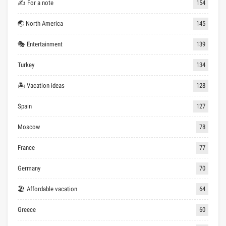
✍ For a note
154
🌏 North America
145
🎭 Entertainment
139
Turkey
134
🏝 Vacation ideas
128
Spain
127
Moscow
78
France
77
Germany
70
🏖 Affordable vacation
64
Greece
60