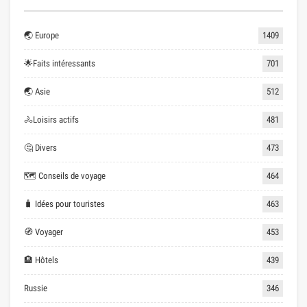
🌏 Europe
1409
🌟Faits intéressants
701
🌏 Asie
512
🚴Loisirs actifs
481
🤔 Divers
473
🗺 Conseils de voyage
464
🧳 Idées pour touristes
463
🧭 Voyager
453
🏨 Hôtels
439
Russie
346