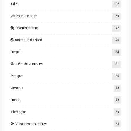
Italie
182
✍ Pour une note
159
🎭 Divertissement
142
🌏 Amérique du Nord
140
Turquie
134
🏝 Idées de vacances
131
Espagne
130
Moscou
78
France
78
Allemagne
69
🏖 Vacances pas chères
68