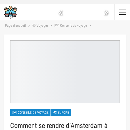
«
»
Page d'accueil
🧭 Voyager
🗺 Conseils de voyage
🗺 CONSEILS DE VOYAGE
🌏 EUROPE
Comment se rendre d’Amsterdam à