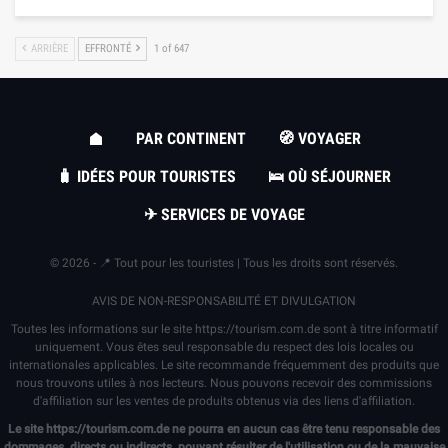
ARRIÈRE
EFFRONTÉ
1 of 647
PAR CONTINENT
🧭 VOYAGER
🧳 IDÉES POUR TOURISTES
🛌 OÙ SÉJOURNER
✈ SERVICES DE VOYAGE
© 2026 - 📍 Tout pour les touristes | Tous les droits sont réservés.
AVIS DE NON-RESPONSABILITÉ ET DIVULGATION
Toutes les informations sur le site
https://tourism.com.de
sont à titre informatif
uniquement. Vous êtes seul responsable du respect des lois locales ou
internationales applicables. Le site recommande fréquemment des produits que
nous trouvons utiles à nos lecteurs. Nous pouvons recevoir des commissions
d'affiliation sur les ventes de produits obtenus via des liens d'affiliation.
Le site
https://tourism.com.de
ne pourra en aucun cas être tenu responsable des
dommages, directs ou indirects, pouvant résulter de l'utilisation ou de la mauvaise