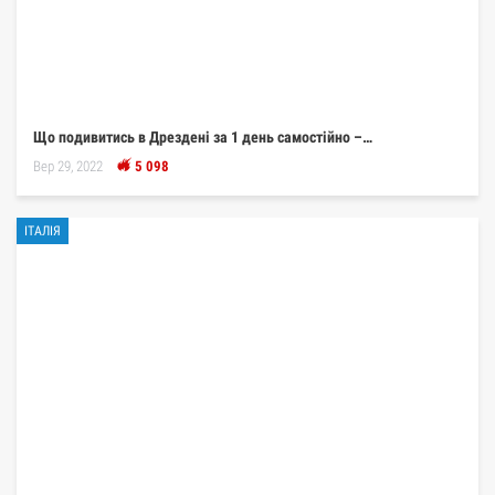
Що подивитись в Дрездені за 1 день самостійно –…
Вер 29, 2022
5 098
ІТАЛІЯ