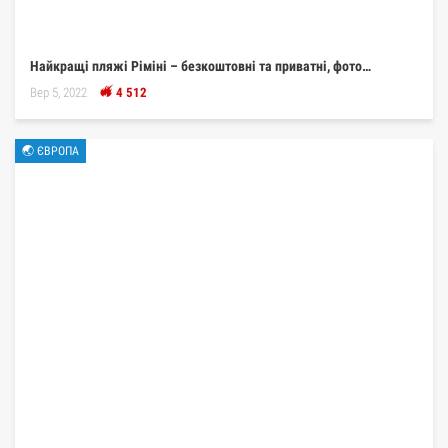
Найкращі пляжі Ріміні – безкоштовні та приватні, фото…
Вер 5, 2022
4 512
🌏 ЄВРОПА