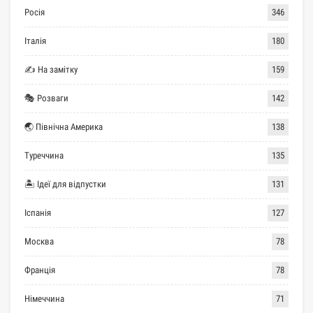
Росія
346
Італія
180
✍ На замітку
159
🎭 Розваги
142
🌏 Північна Америка
138
Туреччина
135
🏝 Ідеї для відпустки
131
Іспанія
127
Москва
78
Франція
78
Німеччина
71