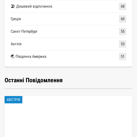
🏖 Дешевий відпочинок
68
Греція
60
Санкт-Петербург
55
Англія
53
🌏 Південна Америка
51
Останні Повідомлення
АВСТРІЯ