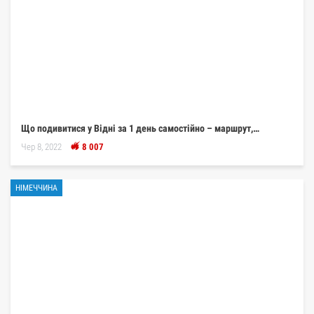
Що подивитися у Відні за 1 день самостійно – маршрут,…
Чер 8, 2022
8 007
НІМЕЧЧИНА