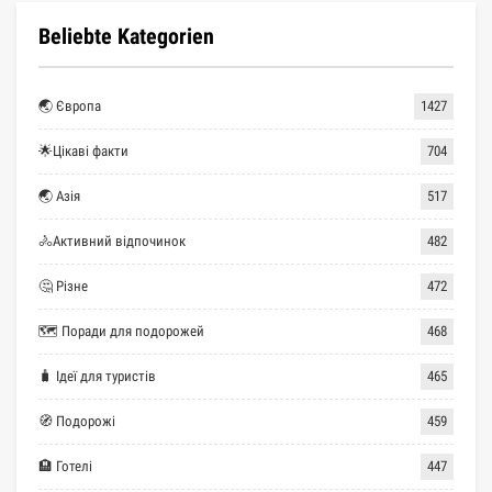
Beliebte Kategorien
🌏 Європа
1427
🌟Цікаві факти
704
🌏 Азія
517
🚴Активний відпочинок
482
🤔 Різне
472
🗺 Поради для подорожей
468
🧳 Ідеї для туристів
465
🧭 Подорожі
459
🏨 Готелі
447