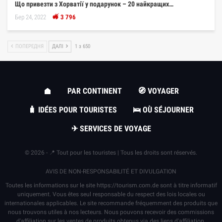
Що привезти з Хорватії у подарунок – 20 найкращих…
Бер 24, 2022
3 796
ПОПЕРЕДНЯ
ДАЛІ
1 з 650
PAR CONTINENT
🧭 VOYAGER
🧳 IDÉES POUR TOURISTES
🛌 OÙ SÉJOURNER
✈ SERVICES DE VOYAGE
© 2026 - 📍 Tout pour les touristes | Tous les droits sont réservés.
AVIS DE NON-RESPONSABILITÉ ET DIVULGATION
Toutes les informations sur le site
https://tourism.com.de
sont à titre informatif
uniquement. Vous êtes seul responsable du respect des lois locales ou
internationales applicables. Le site recommande fréquemment des produits que
nous trouvons utiles à nos lecteurs. Nous pouvons recevoir des commissions
d'affiliation sur les ventes de produits obtenus via des liens d'affiliation.