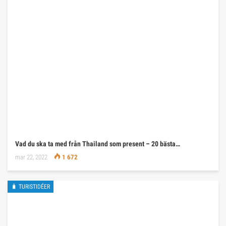
Vad du ska ta med från Thailand som present – 20 bästa…
mar 22, 2022
1 672
🧳 TURISTIDÉER