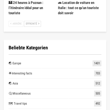
🏰 24 heures à Poznan :
🚗 Location de voiture en
l’itinéraire idéal pour un
Italie : tout ce qu’un touriste
touriste
doit savoir
ARRIÈRE
EFFRONTÉ
Beliebte Kategorien
🌏 Europe
1401
🌟Interesting facts
703
🌏 Asia
512
🤔 Miscellaneous
505
🗺 Travel tips
492