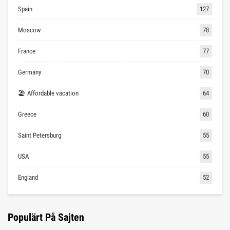
Spain
127
Moscow
78
France
77
Germany
70
🏖 Affordable vacation
64
Greece
60
Saint Petersburg
55
USA
55
England
52
Populärt På Sajten