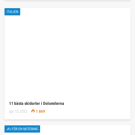
ITALIEN
11 bästa skidorter i Dolomiterna
apr 13, 2022
1 869
✍ FÖR EN NOTERING