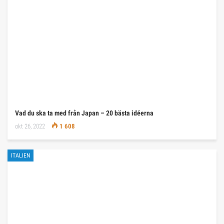
Vad du ska ta med från Japan – 20 bästa idéerna
okt 26, 2022
1 608
ITALIEN