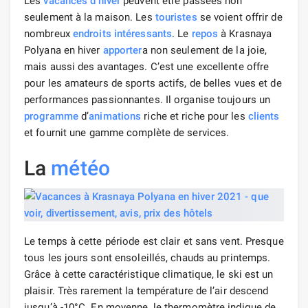
Les
vacances d’hiver
peuvent être passées non
seulement à la maison. Les
touristes
se voient offrir de
nombreux
endroits intéressants
. Le
repos
à Krasnaya
Polyana en hiver
apporter
a non seulement de la joie,
mais aussi des avantages. C’est une excellente offre
pour les amateurs de sports actifs, de belles vues et de
performances passionnantes. Il organise toujours un
programme
d’
animations
riche et riche pour les
clients
et fournit une gamme complète de services.
La
météo
Le temps à cette période est clair et sans vent. Presque
tous les jours sont ensoleillés, chauds au printemps.
Grâce à cette caractéristique climatique, le ski est un
plaisir. Très rarement la température de l’air descend
jusqu’à -10°C. En moyenne, le thermomètre indique de