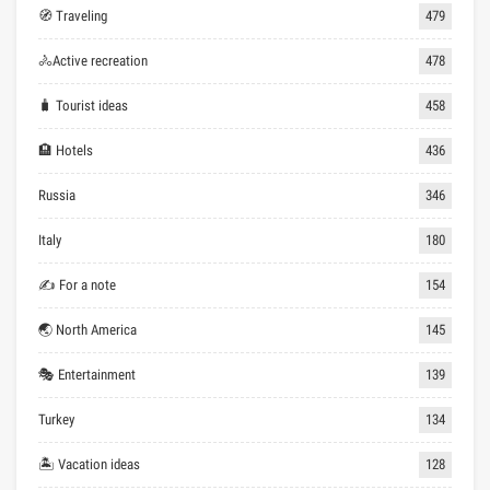
🧭 Traveling
479
🚴Active recreation
478
🧳 Tourist ideas
458
🏨 Hotels
436
Russia
346
Italy
180
✍ For a note
154
🌏 North America
145
🎭 Entertainment
139
Turkey
134
🏝 Vacation ideas
128