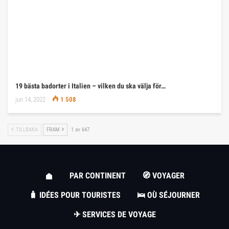
19 bästa badorter i Italien – vilken du ska välja för…
jun 14, 2022
1 508
TILLBAKA
FRAM
1 av 647
PAR CONTINENT
🧭 VOYAGER
🧳 IDÉES POUR TOURISTES
🛌 OÙ SÉJOURNER
✈ SERVICES DE VOYAGE