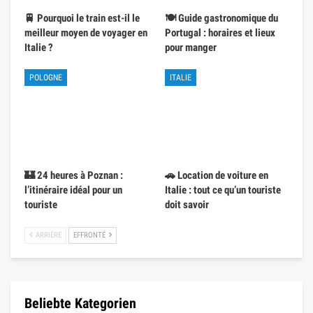
🚆 Pourquoi le train est-il le
🍽️ Guide gastronomique du
meilleur moyen de voyager en
Portugal : horaires et lieux
Italie ?
pour manger
POLOGNE
ITALIE
🏰 24 heures à Poznan :
🚗 Location de voiture en
l’itinéraire idéal pour un
Italie : tout ce qu’un touriste
touriste
doit savoir
ARRIÈRE
EFFRONTÉ
Beliebte Kategorien