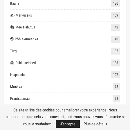
Itaalia
180
✍ Märkuseks
159
🎭 Meelelahutus
142
🌏 Põhja-Ameerika
140
Türgi
135
🏝 Puhkuseideed
133
Hispaania
127
Moskva
78
Prantsusmaa
78
Ce site utilise des cookies pour améliorer votre expérience. Nous
Saksamaa
69
supposerons que cela vous convient, mais vous pouvez vous désinscrire si
🏖 Soodne puhkus
68
vous le souhaitez.
J'accepte
Plus de détails