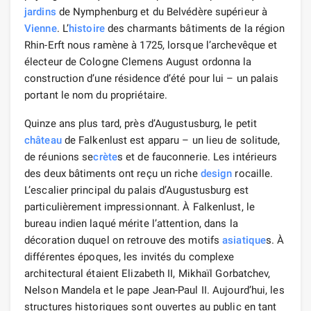
jardins
de Nymphenburg et du Belvédère supérieur à
Vienne
. L’
histoire
des charmants bâtiments de la région
Rhin-Erft nous ramène à 1725, lorsque l’archevêque et
électeur de Cologne Clemens August ordonna la
construction d’une résidence d’été pour lui – un palais
portant le nom du propriétaire.
Quinze ans plus tard, près d’Augustusburg, le petit
château
de Falkenlust est apparu – un lieu de solitude,
de réunions se
crète
s et de fauconnerie. Les intérieurs
des deux bâtiments ont reçu un riche
design
rocaille.
L’escalier principal du palais d’Augustusburg est
particulièrement impressionnant. À Falkenlust, le
bureau indien laqué mérite l’attention, dans la
décoration duquel on retrouve des motifs
asiatique
s. À
différentes époques, les invités du complexe
architectural étaient Elizabeth II, Mikhaïl Gorbatchev,
Nelson Mandela et le pape Jean-Paul II. Aujourd’hui, les
structures historiques sont ouvertes au public en tant