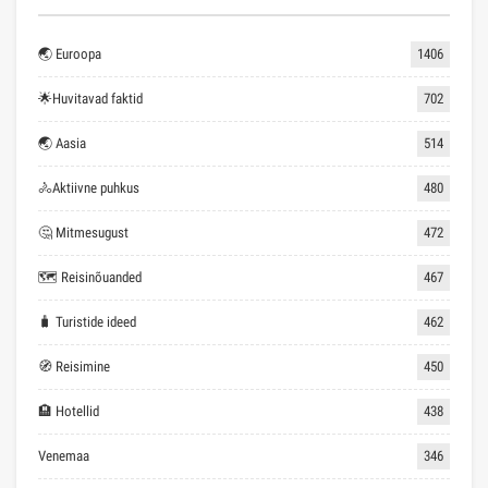
🌏 Euroopa
1406
🌟Huvitavad faktid
702
🌏 Aasia
514
🚴Aktiivne puhkus
480
🤔 Mitmesugust
472
🗺 Reisinõuanded
467
🧳 Turistide ideed
462
🧭 Reisimine
450
🏨 Hotellid
438
Venemaa
346