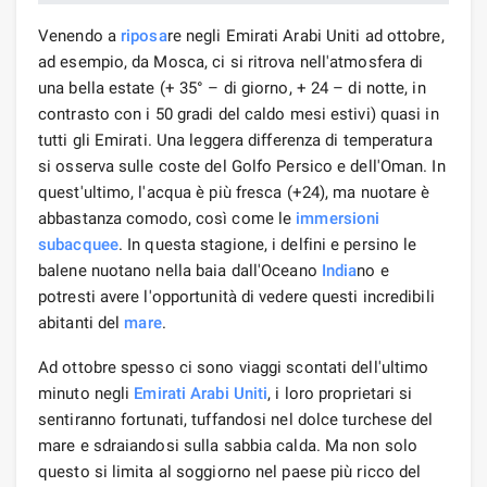
Venendo a
riposa
re negli Emirati Arabi Uniti ad ottobre,
ad esempio, da Mosca, ci si ritrova nell'atmosfera di
una bella estate (+ 35° – di giorno, + 24 – di notte, in
contrasto con i 50 gradi del caldo mesi estivi) quasi in
tutti gli Emirati. Una leggera differenza di temperatura
si osserva sulle coste del Golfo Persico e dell'Oman. In
quest'ultimo, l'acqua è più fresca (+24), ma nuotare è
abbastanza comodo, così come le
immersioni
subacquee
. In questa stagione, i delfini e persino le
balene nuotano nella baia dall'Oceano
India
no e
potresti avere l'opportunità di vedere questi incredibili
abitanti del
mare
.
Ad ottobre spesso ci sono viaggi scontati dell'ultimo
minuto negli
Emirati Arabi Uniti
, i loro proprietari si
sentiranno fortunati, tuffandosi nel dolce turchese del
mare e sdraiandosi sulla sabbia calda. Ma non solo
questo si limita al soggiorno nel paese più ricco del