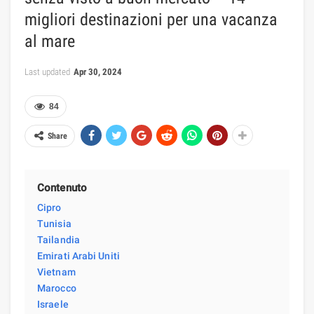
migliori destinazioni per una vacanza
al mare
Last updated
Apr 30, 2024
84
Share
Contenuto
Cipro
Tunisia
Tailandia
Emirati Arabi Uniti
Vietnam
Marocco
Israele