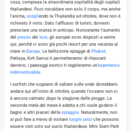
cosa, compresa la straordinaria ospitalità degli ospitali
thailandesi. Puoi riscaldare non solo il corpo, ma anche
l'anima,
scegli
endo la Thailandia ad ottobre, dove non è
richiesto il visto. Dato l'afflusso di turisti, dovresti
prenotare una stanza in anticipo. Nonostante l'aumento
del
prezzo
dei
tour
, gli europei sono disposti a venire
qui, perché ci sono già pochi resort per una vacanza al
mare in
Europa
. Le bellissime spiagge di
Phuket
,
Pattaya, Koh Samui ti permetteranno di rilassarti
davvero, i paesaggi esotici ti regaleranno un'
esperienza
indimenticabile
.
I surfisti che sognano di saltare sulle onde dovrebbero
andare qui all'inizio di ottobre, quando l'oceano non si
è ancora calmato dopo la stagione delle piogge. La
seconda metà del mese è adatta a chi vuole godersi il
bagno e altri piaceri della
spiaggia
. Naturalmente, non
si può fare a meno di visitare
luoghi unici
che possono
essere visti solo sul suolo thailandese. Mini Siam Park