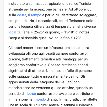
instaurato un clima subtropicale, che rende Tunisia
attraente per la ricreazione balneare. Ad ottobre, qui
sulla
costa
, il
tempo
è per lo più altrettanto soleggiato,
con precipitazioni occasionali, che differiscono solo
per una leggera differenza di temperatura nelle diverse
località
: (aria + 25-26° di giorno, + 15-18° di notte),
l'acqua si riscalda quasi ovunque fino a +23°.
Gli hotel moderni con un'infrastruttura abbastanza
sviluppata offrono agli ospiti camere confortevoli,
piscine, trattamenti termali e altri vantaggi per un
soggiorno confortevole. Spesso praticano sconti
significativi di ottobre. Non ci sono folle di persone
sulle spiagge, tutto è misuratamente calmo. Gli
appassionati della “stagione del velluto” non
mancheranno se verranno qui ad ottobre, quando un
periodo di
riposo
confortevole, avventure esotiche e
immersione nel
mondo
di antichi manufatti, che riflette
una miscela di 3 culture: antica, bizantina e islamica,