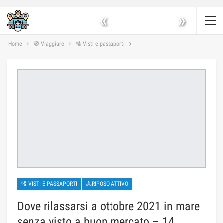
«
»
Home
🧭 Viaggiare
🛂 Visti e passaporti
🛂 VISTI E PASSAPORTI
🚴RIPOSO ATTIVO
Dove rilassarsi a ottobre 2021 in mare
senza visto a buon mercato – 14