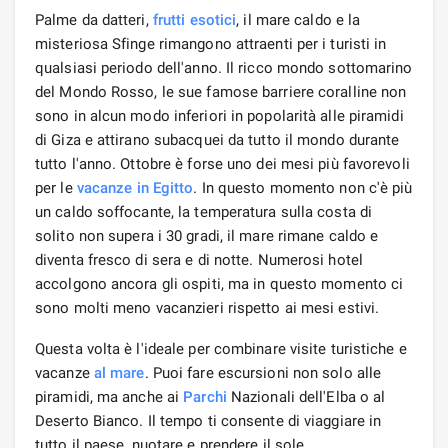
Palme da datteri,
frutti esotici
, il mare caldo e la
misteriosa Sfinge rimangono attraenti per i turisti in
qualsiasi periodo dell'anno. Il ricco mondo sottomarino
del Mondo Rosso, le sue famose barriere coralline non
sono in alcun modo inferiori in popolarità alle piramidi
di Giza e attirano subacquei da tutto il mondo durante
tutto l'anno. Ottobre è forse uno dei mesi più favorevoli
per le
vacanze in Egitto
. In questo momento non c'è più
un caldo soffocante, la temperatura sulla costa di
solito non supera i 30 gradi, il mare rimane caldo e
diventa fresco di sera e di notte. Numerosi hotel
accolgono ancora gli ospiti, ma in questo momento ci
sono molti meno vacanzieri rispetto ai mesi estivi.
Questa volta è l'ideale per combinare visite turistiche e
vacanze
al mare
. Puoi fare escursioni non solo alle
piramidi, ma anche ai
Parchi
Nazionali dell'Elba o al
Deserto Bianco. Il tempo ti consente di viaggiare in
tutto il paese, nuotare e prendere il sole