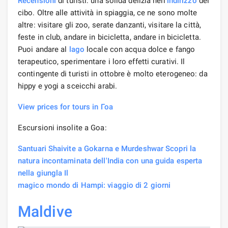
Recensioni
di turisti: una solida delizia nell'
indirizzo
del
cibo. Oltre alle attività in spiaggia, ce ne sono molte
altre: visitare gli zoo, serate danzanti, visitare la città,
feste in club, andare in bicicletta, andare in bicicletta.
Puoi andare al
lago
locale con acqua dolce e fango
terapeutico, sperimentare i loro effetti curativi. Il
contingente di turisti in ottobre è molto eterogeneo: da
hippy e yogi a sceicchi arabi.
View prices for tours in Гоа
Escursioni insolite a Goa:
Santuari Shaivite a Gokarna e Murdeshwar Scopri la
natura incontaminata dell'India con una guida esperta
nella giungla Il
magico mondo di Hampi: viaggio di 2 giorni
Maldive