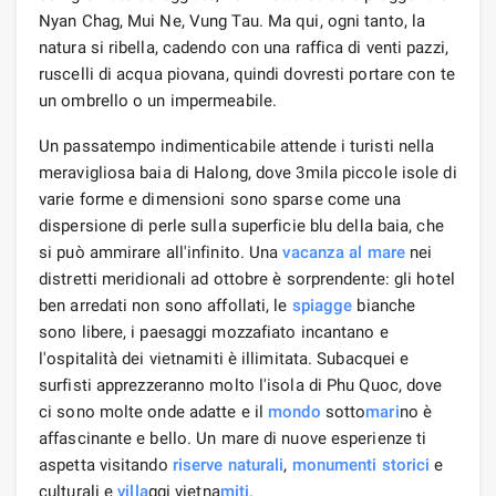
Nyan Chag, Mui Ne, Vung Tau. Ma qui, ogni tanto, la
natura si ribella, cadendo con una raffica di venti pazzi,
ruscelli di acqua piovana, quindi dovresti portare con te
un ombrello o un impermeabile.
Un passatempo indimenticabile attende i turisti nella
meravigliosa baia di Halong, dove 3mila piccole isole di
varie forme e dimensioni sono sparse come una
dispersione di perle sulla superficie blu della baia, che
si può ammirare all'infinito. Una
vacanza al mare
nei
distretti meridionali ad ottobre è sorprendente: gli hotel
ben arredati non sono affollati, le
spiagge
bianche
sono libere, i paesaggi mozzafiato incantano e
l'ospitalità dei vietnamiti è illimitata. Subacquei e
surfisti apprezzeranno molto l'isola di Phu Quoc, dove
ci sono molte onde adatte e il
mondo
sotto
mari
no è
affascinante e bello. Un mare di nuove esperienze ti
aspetta visitando
riserve naturali
,
monumenti storici
e
culturali e
villa
ggi vietna
miti
.