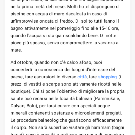
nella prima metà del mese. Molti hotel dispongono di
piscine con acqua di mare riscaldata in caso di
un'improvvisa ondata di freddo. Di solito tutti fanno il
bagno attivamente nel pomeriggio fino alle 15-16 ore,
quando l'acqua si sta già riscaldando bene. Di notte
piove più spesso, senza compromettere la vacanza al
mare.
Ad ottobre, quando non c'è caldo afoso, puoi
concederti la conoscenza dei luoghi d'interesse del
paese, fare escursioni in diverse
città
, fare
shopping
(i
prezzi di vestiti e scarpe sono attivamente ridotti nelle
boutique). Chi si pone l'obiettivo di migliorare la propria
salute può recarsi nelle località balneari (Pammukale,
Dalyan, Bolu), per farsi curare con speciali acque
minerali contenenti sostanze e microelementi pregiati.
Le procedure balneologiche guariscono efficacemente
il corpo. Non sarà superfluo visitare gli hammam (bagni
turchi), dove è possibile ordinare una serie di procedure