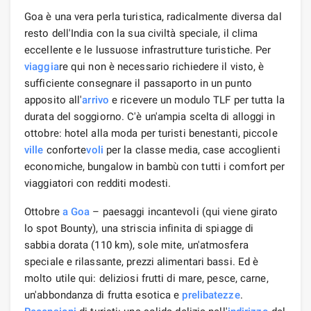
Goa è una vera perla turistica, radicalmente diversa dal
resto dell'India con la sua civiltà speciale, il clima
eccellente e le lussuose infrastrutture turistiche. Per
viaggia
re qui non è necessario richiedere il visto, è
sufficiente consegnare il passaporto in un punto
apposito all'
arrivo
e ricevere un modulo TLF per tutta la
durata del soggiorno. C'è un'ampia scelta di alloggi in
ottobre: ​​hotel alla moda per turisti benestanti, piccole
ville
conforte
voli
per la classe media, case accoglienti
economiche, bungalow in bambù con tutti i comfort per
viaggiatori con redditi modesti.
Ottobre
a Goa
– paesaggi incantevoli (qui viene girato
lo spot Bounty), una striscia infinita di spiagge di
sabbia dorata (110 km), sole mite, un'atmosfera
speciale e rilassante, prezzi alimentari bassi. Ed è
molto utile qui: deliziosi frutti di mare, pesce, carne,
un'abbondanza di frutta esotica e
prelibatezze
.