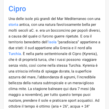
Cipro
Una delle isole più grandi del Mar Mediterraneo con una
storia
antica, con una natura favolosamente bella per
molti secoli aC. e. era un bocconcino per popoli diversi,
a causa del quale ci furono guerre ripetute. E ora il
territorio benedetto dell'
isola
“paradisiaca” appartiene a
due stati: il sud appartiene alla Grecia e il nord alla
Turchia
. È nella parte settentrionale di Cipro (Kyrenia),
che è di proprietà turca, che i russi possono viaggiare
senza visto, così come nella stessa Turchia. Kyrenia è
una striscia infinita di spiagge dorate, la superficie
azzurra del mare, l'abbondanza di agrumi, l'incredibile
bellezza della natura subtropicale e un meraviglioso
clima mite. La stagione balneare qui dura 7 mesi (da
maggio a novembre), per tutto questo tempo puoi
nuotare, prendere il sole e praticare sport acquatici. Ad
ottobre il tempo è ottimo (aria + 26°, acqua + 24°