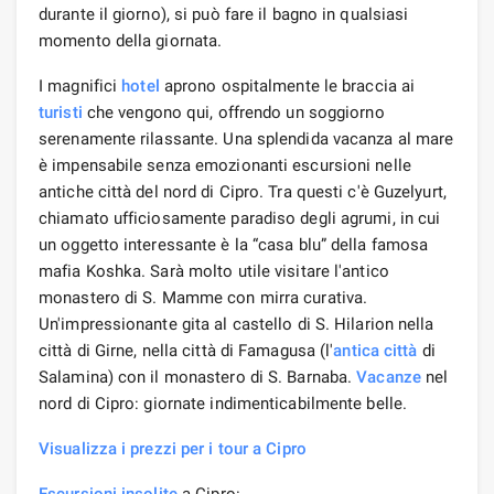
durante il giorno), si può fare il bagno in qualsiasi
momento della giornata.
I magnifici
hotel
aprono ospitalmente le braccia ai
turisti
che vengono qui, offrendo un soggiorno
serenamente rilassante. Una splendida vacanza al mare
è impensabile senza emozionanti escursioni nelle
antiche città del nord di Cipro. Tra questi c'è Guzelyurt,
chiamato ufficiosamente paradiso degli agrumi, in cui
un oggetto interessante è la “casa blu” della famosa
mafia Koshka. Sarà molto utile visitare l'antico
monastero di S. Mamme con mirra curativa.
Un'impressionante gita al castello di S. Hilarion nella
città di Girne, nella città di Famagusa (l'
antica città
di
Salamina) con il monastero di S. Barnaba.
Vacanze
nel
nord di Cipro: giornate indimenticabilmente belle.
Visualizza i prezzi per i tour a Cipro
Escursioni insolite
a Cipro: