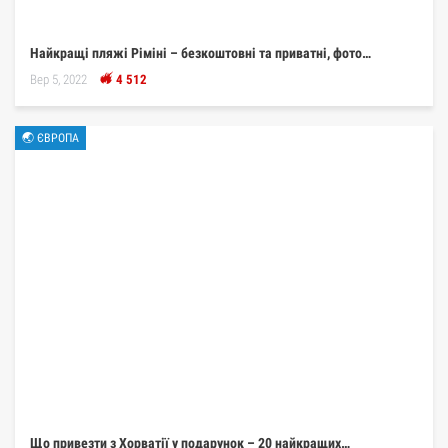
Найкращі пляжі Ріміні – безкоштовні та приватні, фото…
Вер 5, 2022
4 512
🌏 ЄВРОПА
Що привезти з Хорватії у подарунок – 20 найкращих…