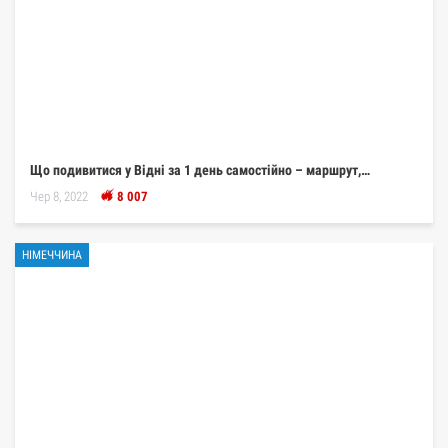
Що подивитися у Відні за 1 день самостійно – маршрут,…
Чер 8, 2022
8 007
НІМЕЧЧИНА