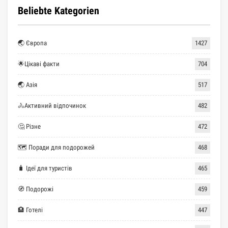
Beliebte Kategorien
🌏 Європа
1427
🌟Цікаві факти
704
🌏 Азія
517
🚴Активний відпочинок
482
🤔 Різне
472
🗺 Поради для подорожей
468
🧳 Ідеї для туристів
465
🧭 Подорожі
459
🏨 Готелі
447