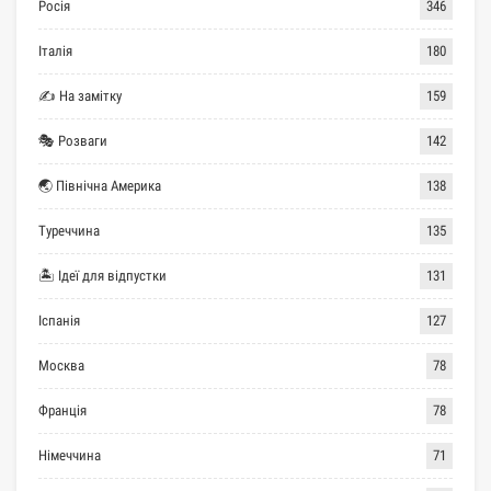
Росія
346
Італія
180
✍ На замітку
159
🎭 Розваги
142
🌏 Північна Америка
138
Туреччина
135
🏝 Ідеї для відпустки
131
Іспанія
127
Москва
78
Франція
78
Німеччина
71