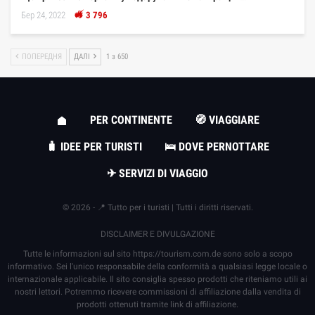
Бер 24, 2022
3 796
ПОПЕРЕДНЯ
ДАЛІ
1 з 650
PER CONTINENTE
🧭 VIAGGIARE
🧳 IDEE PER TURISTI
🛌 DOVE PERNOTTARE
✈ SERVIZI DI VIAGGIO
© 2026 - 📍 Tutto per i turisti | Tutti i diritti riservati.
DISCLAIMER E DIVULGAZIONE
Tutte le informazioni sul sito
https://tourism.com.de
sono solo a scopo
informativo. Sei l'unico responsabile della conformità a qualsiasi legge locale o
internazionale applicabile. Il sito consiglia spesso prodotti che riteniamo utili ai
nostri lettori. Potremmo ricevere commissioni di affiliazione dalla vendita di
prodotti ottenuti tramite link di affiliazione.