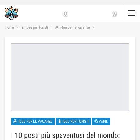
«
»
Home
🧳 Idee per turisti
🏝 Idee per le vacanze
🏝 IDEE PER LE VACANZE
🧳 IDEE PER TURISTI
🤔 VARIE
I 10 posti più spaventosi del mondo: