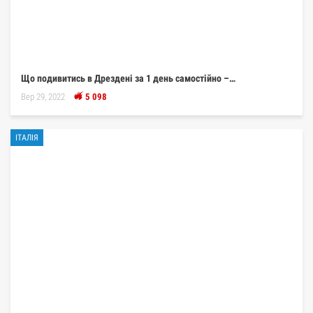
Що подивитись в Дрездені за 1 день самостійно –…
Вер 29, 2022
5 098
ІТАЛІЯ