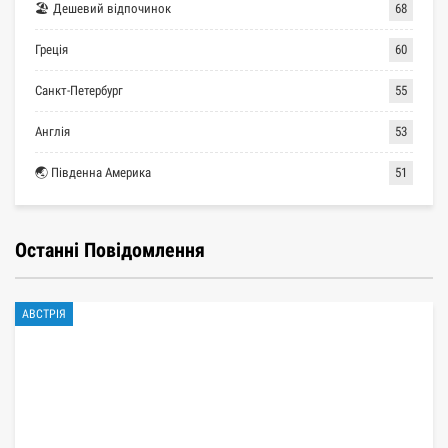
🏖 Дешевий відпочинок
68
Греція
60
Санкт-Петербург
55
Англія
53
🌏 Південна Америка
51
Останні Повідомлення
АВСТРІЯ