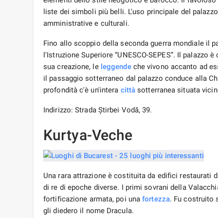
elementi dello stile neogotico e barocco. Il favoloso 
liste dei simboli più belli. L'uso principale del palaz
amministrative e culturali.
Fino allo scoppio della seconda guerra mondiale il pa
l'Istruzione Superiore “UNESCO-SEPES”. Il palazzo è ch
sua creazione, le
leggende
che vivono accanto ad ess
il passaggio sotterraneo dal palazzo conduce alla C
profondità c'è un'intera
città
sotterranea situata vicin
Indirizzo: Strada Știrbei Vodă, 39.
Kurtya-Veche
Una rara attrazione è costituita da edifici restaurati 
di re di epoche diverse. I primi sovrani della Valacch
fortificazione armata, poi una
fortezza
. Fu costruito
gli diedero il nome Dracula.