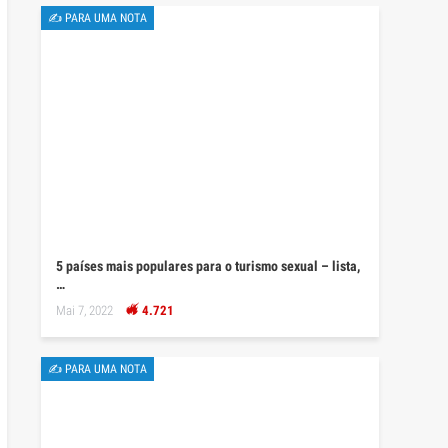
✍ PARA UMA NOTA
5 países mais populares para o turismo sexual – lista,
…
Mai 7, 2022
4.721
✍ PARA UMA NOTA