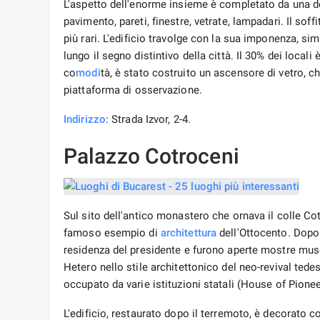
L'aspetto dell'enorme insieme è completato da una de
pavimento, pareti, finestre, vetrate, lampadari. Il soffi
più rari. L'edificio travolge con la sua imponenza, si
lungo il segno distintivo della città. Il 30% dei locali è
co
modi
tà, è stato costruito un ascensore di vetro, c
piattaforma di osservazione.
Indirizzo
: Strada Izvor, 2-4.
Palazzo Cotroceni
Sul sito dell'antico monastero che ornava il colle Cot
famoso esempio di
architettura
dell'Ottocento. Dopo 
residenza del presidente e furono aperte mostre musea
Hetero nello stile architettonico del neo-revival tedes
occupato da varie istituzioni statali (House of Pionee
L'edificio, restaurato dopo il terremoto, è decorato c