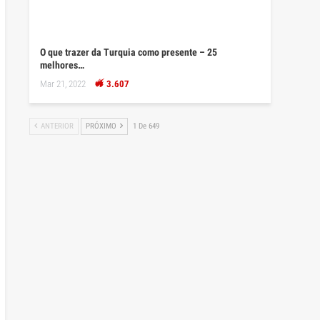
O que trazer da Turquia como presente – 25
melhores…
Mar 21, 2022
3.607
ANTERIOR
PRÓXIMO
1 De 649