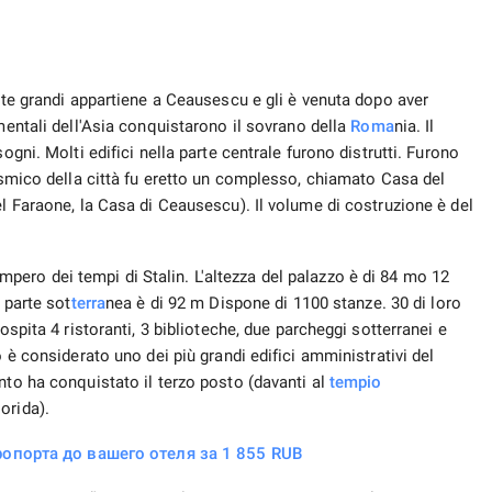
ente grandi appartiene a Ceausescu e gli è venuta dopo aver
mentali dell'Asia conquistarono il sovrano della
Roma
nia. Il
ogni. Molti edifici nella parte centrale furono distrutti. Furono
sismico della città fu eretto un complesso, chiamato Casa del
el Faraone, la Casa di Ceausescu). Il volume di costruzione è del
 impero dei tempi di Stalin. L'altezza del palazzo è di 84 mo 12
 parte sot
terra
nea è di 92 m Dispone di 1100 stanze. 30 di loro
ospita 4 ristoranti, 3 biblioteche, due parcheggi sotterranei e
o è considerato uno dei più grandi edifici amministrativi del
ento ha conquistato il terzo posto (davanti al
tempio
orida).
опорта до вашего отеля за 1 855 RUB