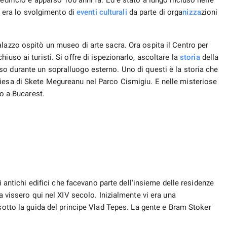
edificio è apparso 100 anni fa. Ed è stato a lungo incluso nelle
zo era lo svolgimento di
eventi culturali
da parte di orga
nizza
zioni
lazzo ospitò un museo di arte sacra. Ora ospita il Centro per
iuso ai turisti. Si offre di ispezionarlo, ascoltare la
storia
della
o durante un sopralluogo esterno. Uno di questi è la storia che
hiesa di Skete Megureanu nel Parco Cismigiu. E nelle misteriose
o a Bucarest.
di antichi edifici che facevano parte dell'insieme delle residenze
ia vissero qui nel XIV secolo. Inizialmente vi era una
 sotto la guida del principe Vlad Tepes. La gente e Bram Stoker