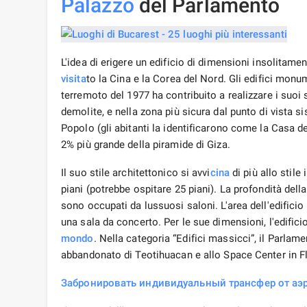
Palazzo
del Parlamento
L'idea di erigere un edificio di dimensioni insolitam
visita
to la Cina e la Corea del Nord. Gli edifici monu
terremoto del 1977 ha contribuito a realizzare i suoi s
demolite, e nella zona più sicura dal punto di vista 
Popolo (gli abitanti la identificarono come la Casa d
2% più grande della piramide di Giza.
Il suo stile architettonico si avvi
cina
di più allo stile
piani (potrebbe ospitare 25 piani). La profondità della
sono occupati da lussuosi saloni. L'area dell'edificio 
una sala da concerto. Per le sue dimensioni, l'edifici
mondo
. Nella categoria “Edifici massicci”, il Parlam
abbandonato di Teotihuacan e allo Space Center in Fl
Забронировать индивидуальный трансфер от аэр