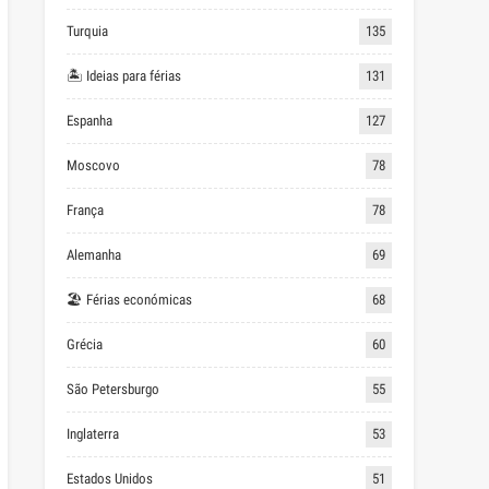
Turquia
135
🏝 Ideias para férias
131
Espanha
127
Moscovo
78
França
78
Alemanha
69
🏖 Férias económicas
68
Grécia
60
São Petersburgo
55
Inglaterra
53
Estados Unidos
51