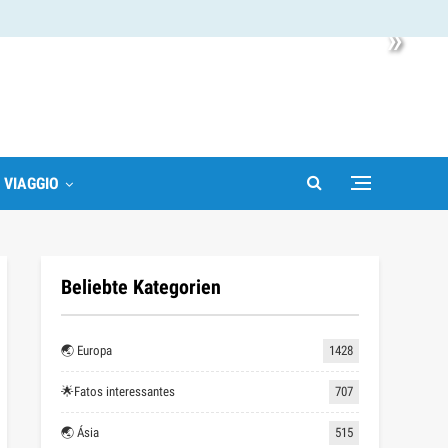
»
I VIAGGIO
Beliebte Kategorien
🌏 Europa
1428
🌟Fatos interessantes
707
🌏 Ásia
515