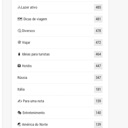
🚴Lazer ativo
485
🗺 Dicas de viagem
481
🤔 Diversos
478
🧭 Viajar
472
🧳 Ideias para turistas
464
🏨 Hotéis
447
Rússia
347
Itália
181
✍ Para uma nota
159
🎭 Entretenimento
140
🌏 América do Norte
139