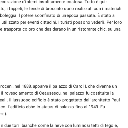
corazione d'interni insolitamente costosa. Tutto è qui:
tto, i tappeti, le tende di broccato sono realizzati con i materiali
mboleggia il potere sconfinato di un'epoca passata. È stato a
 utilizzato per eventi cittadini. I turisti possono vederli. Per loro
he trasporta coloro che desiderano in un ristorante chic, su una
roceni, nel 1888, apparve il palazzo di Carol I, che divenne un
il rovesciamento di Ceausescu, nel palazzo fu costituita la
li. Il lussuoso edificio è stato progettato dall'architetto Paul
co. L'edificio ebbe lo status di palazzo fino al 1949. Fu
rs).
on due torri bianche come la neve con luminosi tetti di tegole,