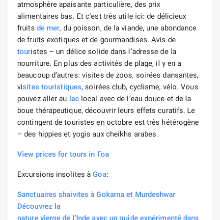
atmosphère apaisante particulière, des prix
alimentaires bas. Et c’est très utile ici: de délicieux
fruits
de mer
, du poisson, de la viande, une abondance
de fruits exotiques et de gourmandises. Avis de
tour
istes – un délice solide dans l’adresse de la
nourriture. En plus des activités de plage, il y en a
beaucoup d’autres: visites de zoos, soirées dansantes,
vi
sites touristiques
, soirées club, cyclisme, vélo. Vous
pouvez aller au
lac
local avec de l’eau douce et de la
boue thérapeutique, découvrir leurs effets curatifs. Le
contingent de touristes en octobre est très hétérogène
– des hippies et yogis aux cheikhs arabes.
View prices for tours in Гоа
Excursions insolites à
Goa
:
Sanctuaires shaivites à Gokarna et Murdeshwar
Découvrez la
nature vierge de l’Inde avec un guide expérimenté dans