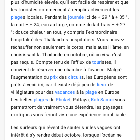
plus d’humidité élevée, qu’il est facile de respirer et que
les touristes commencent à remplir activement les
plage
s locales. Pendant la
journée
ici de + 29 ° à + 35 °,
la nuit – + 24, eau au large, comme du lait frais – + 27
°: douce chaleur en tout, y compris l’extraordinaire
hospitalité des Thaïlandais hospitaliers. Vous pouvez
réchauffer non seulement le corps, mais aussi l’âme, en
choisissant la Thaïlande en octobre, où un visa n’est
pas requis. Compte tenu de l’afflux de
tour
istes, il
convient de réserver une chambre à l’avance. Malgré
l’augmentation du
prix
des
circuit
s, les Européens sont
prêts à venir ici, car il existe déjà peu de
lieux
de
villégiature pour des
vacances
à la
plage
en Europe.
Les belles
plages
de
Phuket
, Pattaya,
Koh Samui
vous
permettront de vraiment vous détendre, les paysages
exotiques vous feront vivre une expérience inoubliable.
Les surfeurs qui rêvent de sauter sur les vagues ont
intérêt à s’y rendre début octobre, lorsque l’océan ne