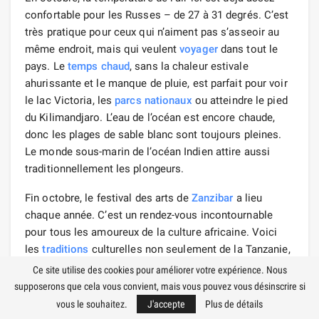
confortable pour les Russes – de 27 à 31 degrés. C’est
très pratique pour ceux qui n’aiment pas s’asseoir au
même endroit, mais qui veulent
voyager
dans tout le
pays. Le
temps chaud
, sans la chaleur estivale
ahurissante et le manque de pluie, est parfait pour voir
le lac Victoria, les
parcs nationaux
ou atteindre le pied
du Kilimandjaro. L’eau de l’océan est encore chaude,
donc les plages de sable blanc sont toujours pleines.
Le monde sous-marin de l’océan Indien attire aussi
traditionnellement les plongeurs.
Fin octobre, le festival des arts de
Zanzibar
a lieu
chaque année. C’est un rendez-vous incontournable
pour tous les amoureux de la culture africaine. Voici
les
traditions
culturelles non seulement de la Tanzanie,
mais de tout le continent. Les spectateurs peuvent
Ce site utilise des cookies pour améliorer votre expérience. Nous
écouter de la musique nationale, voir des danses
supposerons que cela vous convient, mais vous pouvez vous désinscrire si
rituelles de différentes nations et goûter à la cuisine
vous le souhaitez.
J'accepte
Plus de détails
locale. Et le soir, des
discothèques
grandioses sont