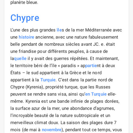
planète bleue.
Chypre
L’une des plus grandes
île
s de la mer Méditerranée avec
une
histoire
ancienne, avec une nature fabuleusement
belle pendant de nombreux siècles avant JC. e. était
une friandise pour différents peuples, à cause de
la
quelle
il y avait des guerres répétées. Et maintenant,
le territoire béni de l’île « paradis » ap
partie
nt à deux
États – le sud appartient à la Grèce et le nord
appartient à la
Turquie
. C’est dans la partie nord de
Chypre (Kyrenia), propriété turque, que les Russes
peuvent se rendre sans visa, ainsi qu’
en Turquie
elle-
même. Kyrenia est une bande infinie de plages dorées,
la surface azur de la mer, une abondance d’agrumes,
l’incroyable beauté de la nature subtropicale et un
merveilleux climat doux. La saison des plages dure 7
mois (de mai à
novembre
), pendant tout ce temps, vous