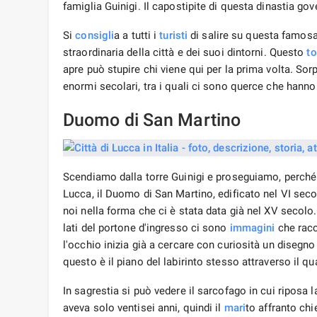
famiglia Guinigi. Il capostipite di questa dinastia gov
Si
consigli
a a tutti i
turisti
di salire su questa famosa 
straordinaria della città e dei suoi dintorni. Questo
to
apre può stupire chi viene qui per la prima volta. So
enormi secolari, tra i quali ci sono querce che hanno
Duomo di San Martino
Scendiamo dalla torre Guinigi e proseguiamo, perché di
Lucca, il Duomo di San Martino, edificato nel VI seco
noi nella forma che ci è stata data già nel XV secolo. 
lati del portone d'ingresso ci sono
immagini
che rac
l'occhio inizia già a cercare con curiosità un disegno
questo è il piano del labirinto stesso attraverso il qu
In sagrestia si può vedere il sarcofago in cui riposa 
aveva solo ventisei anni, quindi il
mari
to affranto ch