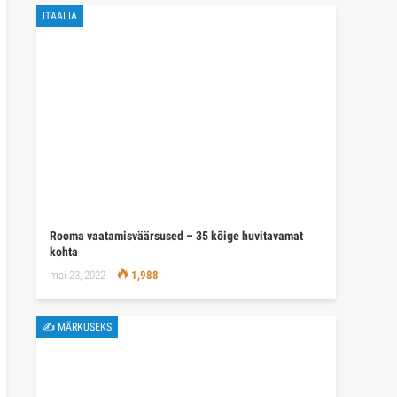
ITAALIA
Rooma vaatamisväärsused – 35 kõige huvitavamat
kohta
mai 23, 2022
1,988
✍ MÄRKUSEKS