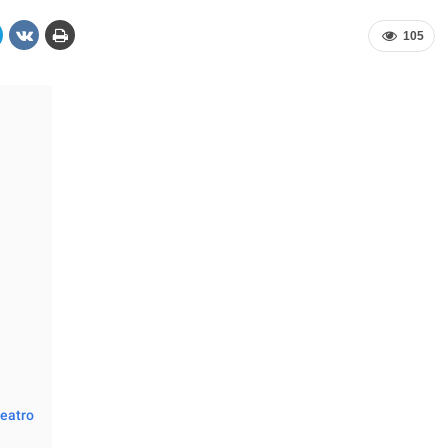
105
teatro