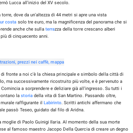
ernò Lucca all'inizio del XV secolo.
torre, dove da un'altezza di 44 metri si apre una vista
ur
costa
solo tre euro, ma la magnificenza del panorama che si
rprende anche che sulla
terra
zza della torre crescano alberi
 più di cinquecento anni.
 fronte a noi c'è la chiesa principale e simbolo della città di
lo, ma successivamente ricostruito più volte, e è pervenuto a
Comincia a sorprendere e deliziare già all'ingresso. Su tutti i
contano la
storia
della vita di San Martino. Passando oltre,
 murale raffigurante il
Labirinto
. Scritti antichi affermano che
ale passò Teseo, guidato dal filo di Aridna.
la moglie di Paolo Guinigi Ilaria. Al momento della sua morte
iese al famoso maestro Jacopo Della Quercia di creare un degno