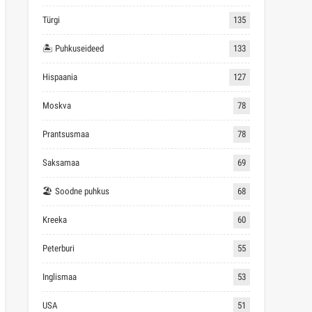
Türgi
135
🏝 Puhkuseideed
133
Hispaania
127
Moskva
78
Prantsusmaa
78
Saksamaa
69
🏖 Soodne puhkus
68
Kreeka
60
Peterburi
55
Inglismaa
53
USA
51