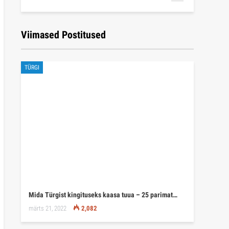
Viimased Postitused
TÜRGI
Mida Türgist kingituseks kaasa tuua – 25 parimat…
märts 21, 2022
2,082