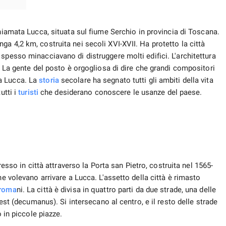
iamata Lucca, situata sul fiume Serchio in provincia di Toscana.
a 4,2 km, costruita nei secoli XVI-XVII. Ha protetto la città
spesso minacciavano di distruggere molti edifici. L'architettura
i. La gente del posto è orgogliosa di dire che grandi compositori
a Lucca. La
storia
secolare ha segnato tutti gli ambiti della vita
utti i
turisti
che desiderano conoscere le usanze del paese.
resso in città attraverso la Porta san Pietro, costruita nel 1565-
he volevano arrivare a Lucca. L'assetto della città è rimasto
roma
ni. La città è divisa in quattro parti da due strade, una delle
vest (decumanus). Si intersecano al centro, e il resto delle strade
o in piccole piazze.