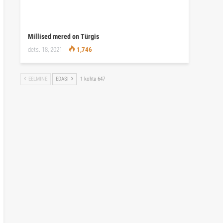
Millised mered on Türgis
dets. 18, 2021
1,746
EELMINE
EDASI
1 kohta 647