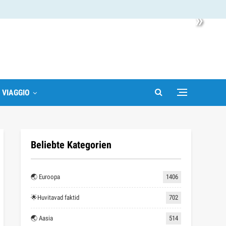
»
I VIAGGIO
Beliebte Kategorien
🌏 Euroopa
1406
🌟Huvitavad faktid
702
🌏 Aasia
514