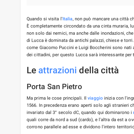
Quando si visita l'
Italia
, non può mancare una città ch
È completamente circondato da una cinta muraria, lung
non solo dai nemici, ma anche dalle inondazioni, che 
di Lucca è dominata da antichi palazzi, chiese e torr
come Giacomo Puccini e Luigi Boccherini sono nati 
dei cittadini, per questo Lucca sarà interessante per t
Le
attrazioni
della città
Porta San Pietro
Ma prima le cose principali. Il
viaggio
inizia con l'ing
1566. In precedenza erano aperti solo agli stranieri c
invariato dal 3° secolo dC, quando qui dominarono i
quali corre da nord a sud (cardo), e l'altra da est a o
corrono parallele ad esse e dividono l'intero territori