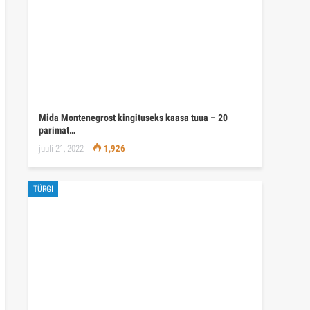
Mida Montenegrost kingituseks kaasa tuua – 20
parimat…
juuli 21, 2022
1,926
TÜRGI