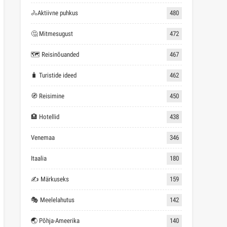
🚴Aktiivne puhkus
480
🤔 Mitmesugust
472
🗺 Reisinõuanded
467
🧳 Turistide ideed
462
🧭 Reisimine
450
🏨 Hotellid
438
Venemaa
346
Itaalia
180
✍ Märkuseks
159
🎭 Meelelahutus
142
🌏 Põhja-Ameerika
140