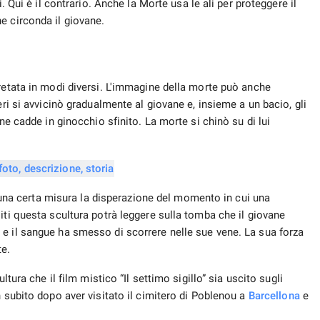
iti questa scultura potrà leggere sulla tomba che il giovane
e il sangue ha smesso di scorrere nelle sue vene. La sua forza
te.
ltura che il film mistico “Il settimo sigillo” sia uscito sugli
n subito dopo aver visitato il cimitero di Poblenou a
Barcellona
e
e molti credono che toccandola si possa sentire un leggero
à
vecchia e la famosa squadra di calcio di Barcellona, ​​​​ci sono
sime opere di maestri dove regna la pace eterna. Forse le
ti residenti di Barcellona sono un riflesso del significato
o che vivono sulla
Terra
devono ricordare che lo stesso destino lo
mento che vivi.