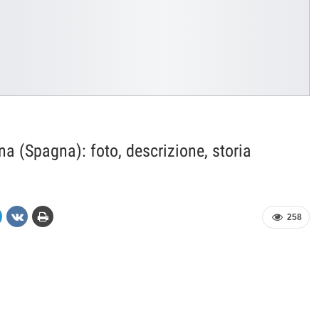
258
istono cimiteri dove alcune lapidi sono protette dallo Stato
di sono una delle principali
attrazioni
di qualsiasi paese
 museo a cielo aperto pieno di sculture di grandi maestri. Uno
to ai vecchi tempi fuori dalle mura che circondavano
Barcellona
.
e consacrato dal Vescovo di Barcellona.
amente questo cimitero e solo dopo la fine della guerra nel