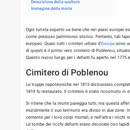
1819 fu restaurato. Il cimitero è stato ricostruito in 
Si ritiene che la morte pareggia tutti, ma questa aff
Inizialmente il suo territorio era diviso in due zone. I
cemento per i loro corpi mortali, e nell'altra i ricchi 
Le tombe dei ricchi defunti erano decorate con lapid
dell'epoca.
Con la crescita della popolazione a Barcellona, ​​​​si r
autorità cittadine eseguirono una serie di lavori sul su
ricostruzione non ha intaccato l'aspetto esterno delle 
epoche diverse. Grazie ad un attento atteggiamento n
conservati i monumenti, che sono vere e proprie opere
Storia
del monumento al ba
Uno di questi monumenti è il famoso “Bacio della morte
spagnolo Josep Llaudet Soler. Da cosa sia morto il g
il mistero della morte del giovane sia causato da una “