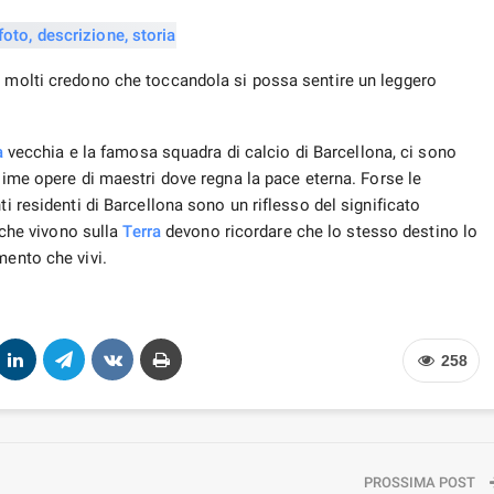
258
PROSSIMA POST
Hikkaduwa o Unawatuna in Sri Lanka: dove andare
Altri Di Autore
POLONIA