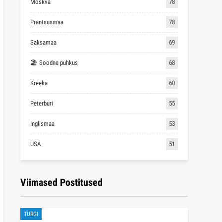
Viimased Postitused
TÜRGI
Mida Türgist kingituseks kaasa tuua – 25 parimat…
märts 21, 2022
2,081