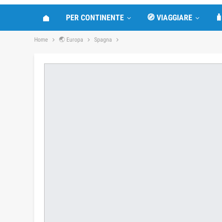
SPAGNA
🌏 EUROPA
🌟FATTI INTERESSANTI
Scultura Bacio della morte a Barcello
Last updated
Mag 30, 2022