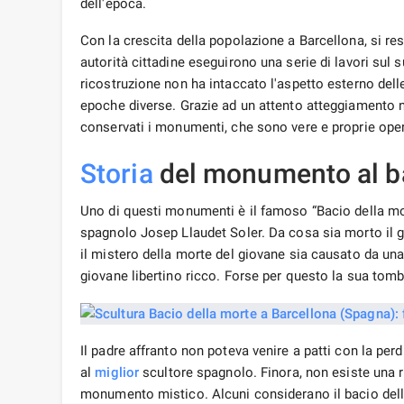
giovane libertino ricco. Forse per questo la sua tomb
Il padre affranto non poteva venire a patti con la perdi
al
miglior
scultore spagnolo. Finora, non esiste una 
monumento mistico. Alcuni considerano il bacio dell
quest'opera d'arte sia stata creata da Jaum Barba. È 
aver visto il monumento finito, non riuscì a riprende
lui e si sedette sulla tomba di suo figlio per circa tr
nuovo la sua progenie defunta e non tornò mai più al
Descrizione
della
scultura
Questa scultura evoca davvero una tempesta di emozio
incomprensibile stato di estasi. I sentimenti contra
e una figura ossuta e alata della Morte che si aggrap
desiderio di un'amante ossuta. Abbassò impotente le 
testa, con tutto il suo aspetto che dimostrava una co
in quanto tale. Forse lo scultore stava cercando di tr