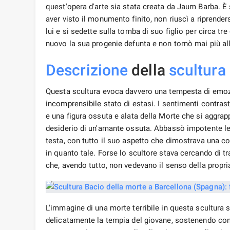
che, avendo tutto, non vedevano il senso della propria
L'immagine di una morte terribile in questa scultu
delicatamente la tempia del giovane, sostenendo co
rapace e spietato, come di solito ritraggono gli artisti
giovane, proteggendolo delicatamente da tutto ciò ch
Immagine della morte
La figura della Morte e del giovane può essere interp
sembrare insidiosa. Il vile e ossuto sovrano degli inf
portò via la giovinezza e la forza. Non a caso il giova
affinché non potesse più risorgere.
L'epitaffio sulla lapide del giovane defunto riflette 