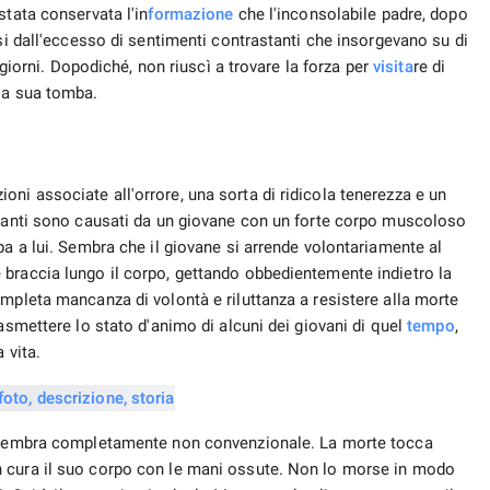
 vita.
ra sembra completamente non convenzionale. La morte tocca
n cura il suo corpo con le mani ossute. Non lo morse in modo
. Qui è il contrario. Anche la Morte usa le ali per proteggere il
e circonda il giovane.
retata in modi diversi. L'immagine della morte può anche
eri si avvicinò gradualmente al giovane e, insieme a un bacio, gli
ne cadde in ginocchio sfinito. La morte si chinò su di lui
in una certa misura la disperazione del momento in cui una