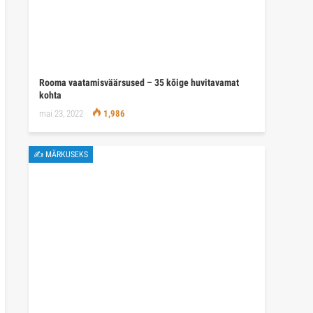
Mida Montenegrost kingituseks kaasa tuua – 20
parimat…
juuli 21, 2022
1,926
TÜRGI