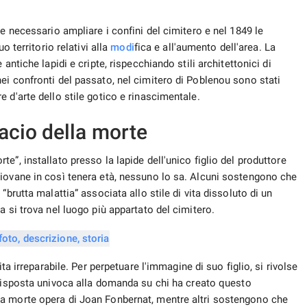
a si trova nel luogo più appartato del cimitero.
ta irreparabile. Per perpetuare l'immagine di suo figlio, si rivolse
risposta univoca alla domanda su chi ha creato questo
a morte opera di Joan Fonbernat, mentre altri sostengono che
stata conservata l'in
formazione
che l'inconsolabile padre, dopo
rsi dall'eccesso di sentimenti contrastanti che insorgevano su di
e giorni. Dopodiché, non riuscì a trovare la forza per
visita
re di
la sua tomba.
ni associate all'orrore, una sorta di ridicola tenerezza e un
stanti sono causati da un giovane con un forte corpo muscoloso
pa a lui. Sembra che il giovane si arrende volontariamente al
braccia lungo il corpo, gettando obbedientemente indietro la
mpleta mancanza di volontà e riluttanza a resistere alla morte
asmettere lo stato d'animo di alcuni dei giovani di quel
tempo
,