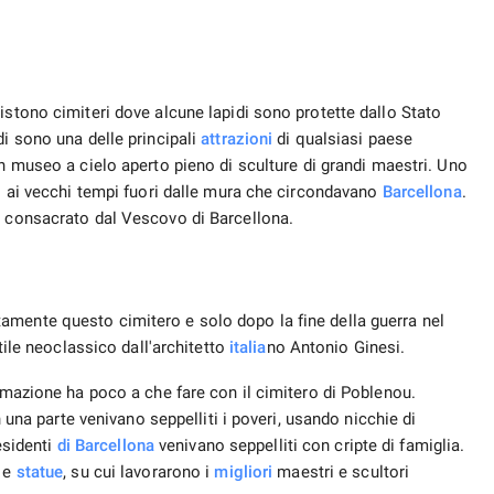
stile neoclassico dall'architetto
italia
no Antonio Ginesi.
ermazione ha poco a che fare con il cimitero di Poblenou.
n una parte venivano seppelliti i poveri, usando nicchie di
residenti
di Barcellona
venivano seppelliti con cripte di famiglia.
i e
statue
, su cui lavorarono i
migliori
maestri e scultori
ese necessario ampliare i confini del cimitero e nel 1849 le
o territorio relativi alla
modi
fica e all'aumento dell'area. La
antiche lapidi e cripte, rispecchiando stili architettonici di
ei confronti del passato, nel cimitero di Poblenou sono stati
 d'arte dello stile gotico e rinascimentale.
cio della morte
”, installato presso la lapide dell'unico figlio del produttore
iovane in così tenera età, nessuno lo sa. Alcuni sostengono che
brutta malattia” associata allo stile di vita dissoluto di un