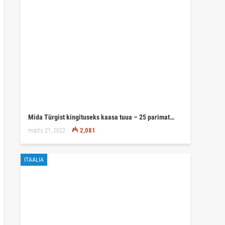
ITAALIA
Rooma vaatamisväärsused – 35 kõige huvitavamat
kohta
mai 23, 2022
1,986
✍ MÄRKUSEKS