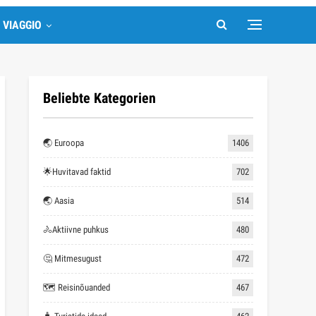
🚴Aktiivne puhkus
480
🤔 Mitmesugust
472
🗺 Reisinõuanded
467
🧳 Turistide ideed
462
🧭 Reisimine
450
🏨 Hotellid
438
Venemaa
346
Itaalia
180
✍ Märkuseks
159
🎭 Meelelahutus
142
🌏 Põhja-Ameerika
140