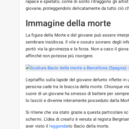
persona cade tra le braccia della morte. Chiunque vis
cuore di un giovane ha smesso di battere per sempre 
lo lasciò e divenne interamente posseduto dalla Mor
Si ritiene che sia stato grazie a questa particolare scu
schermi. L'idea di crearlo è venuta al regista Bergma
aver visto il
leggenda
rio Bacio della morte.
Questa straordinaria scultura è piena di misticismo 
formicolio, come l'elettricità.
Tra le
belle
cattedrali, le stradine rumorose della
citt
luoghi
tranquilli e appartati, che custodiscono bellis
bellissime sculture che sovrastano le lapidi dei defun
principale della caducità della vita. Cioè, tutti color
attende, il che significa che devi apprezzare ogni mo
Bibliografia
consigli
ata
Grotte di Nerja, Spagna
.