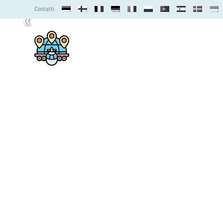
Contatti
«
PER CONTINENTE
🧭 VIAGGIARE

Home
🌏 Europa
Spagna