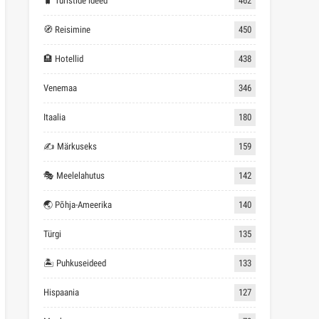
Türgi
135
🏝 Puhkuseideed
133
Hispaania
127
Moskva
78
Prantsusmaa
78
Saksamaa
69
🏖 Soodne puhkus
68
Kreeka
60
Peterburi
55
Inglismaa
53
USA
51