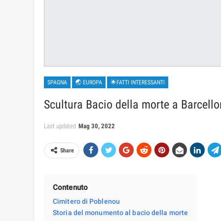
Share
Contenuto
Cimitero di Poblenou
Storia del monumento al bacio della morte
Descrizione della scultura
Immagine della morte
Ogni turista esperto sa bene che nei paesi europei es
come prezioso patrimonio storico. Pertanto, tali lapi
europeo. Quasi tutti i cimiteri urbani d'
Europa
sono un
di questi è il primo vero cimitero di Poblenou, situa
Questo nuovo luogo per i defunti fu aperto nel 1775 
Cimitero di Poblenou
Le truppe napoleoniche nel 1813 distrussero complet