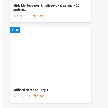
Millised mered on Türgis
dets. 18, 2021
1,745
EELMINE
EDASI
1 kohta 647