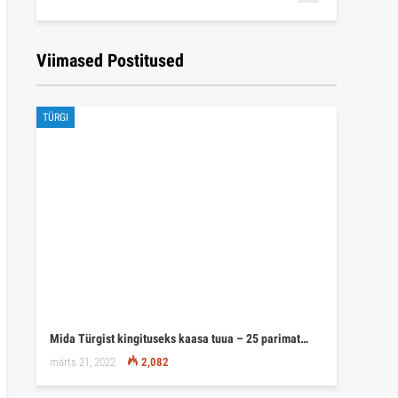
Viimased Postitused
TÜRGI
Mida Türgist kingituseks kaasa tuua – 25 parimat…
märts 21, 2022
2,082