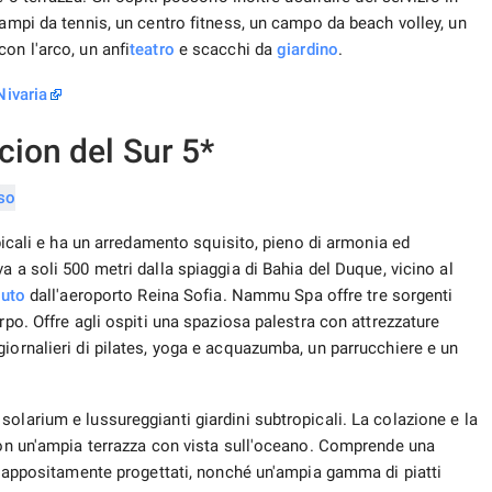
campi da tennis, un centro fitness, un campo da beach volley, un
on l'arco, un anfi
teatro
e scacchi da
giardino
.
Nivaria
cion del Sur 5*
opicali e ha un arredamento squisito, pieno di armonia ed
va a soli 500 metri dalla spiaggia di Bahia del Duque, vicino al
auto
dall'aeroporto Reina Sofia. Nammu Spa offre tre sorgenti
rpo. Offre agli ospiti una spaziosa palestra con attrezzature
iornalieri di pilates, yoga e acquazumba, un parrucchiere e un
olarium e lussureggianti giardini subtropicali. La colazione e la
 con un'ampia terrazza con vista sull'oceano. Comprende una
ci appositamente progettati, nonché un'ampia gamma di piatti