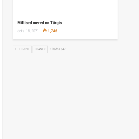
Millised mered on Türgis
dets. 18, 2021
1,746
EELMINE
EDASI
1 kohta 647