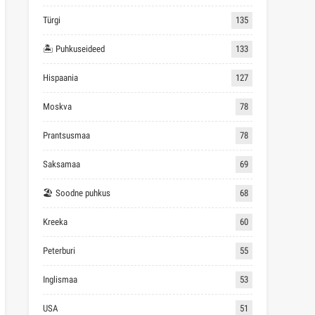
Türgi
135
🏝 Puhkuseideed
133
Hispaania
127
Moskva
78
Prantsusmaa
78
Saksamaa
69
🏖 Soodne puhkus
68
Kreeka
60
Peterburi
55
Inglismaa
53
USA
51