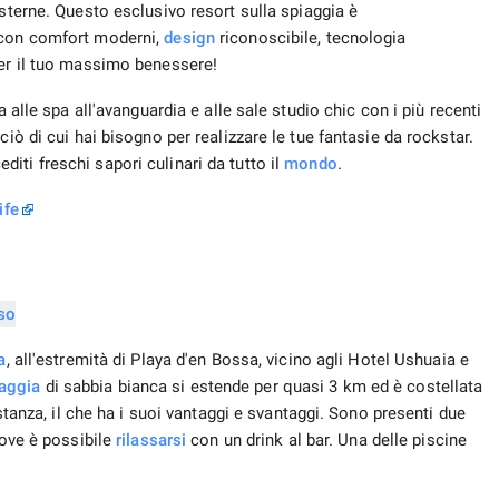
sterne. Questo esclusivo resort sulla spiaggia è
 con comfort moderni,
design
riconoscibile, tecnologia
er il tuo massimo benessere!
a alle spa all'avanguardia e alle sale studio chic con i più recenti
ciò di cui hai bisogno per realizzare le tue fantasie da rockstar.
ti freschi sapori culinari da tutto il
mondo
.
ife
a
, all'estremità di Playa d'en Bossa, vicino agli Hotel Ushuaia e
aggia
di sabbia bianca si estende per quasi 3 km ed è costellata
istanza, il che ha i suoi vantaggi e svantaggi. Sono presenti due
dove è possibile
rilassarsi
con un drink al bar. Una delle piscine