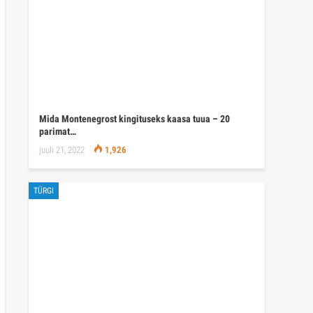
Mida Montenegrost kingituseks kaasa tuua – 20
parimat…
juuli 21, 2022
1,926
TÜRGI