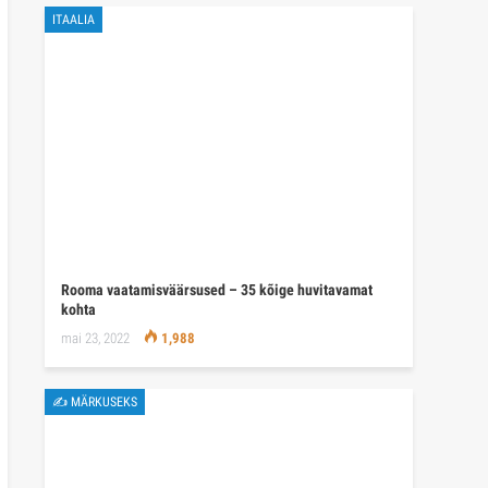
ITAALIA
Rooma vaatamisväärsused – 35 kõige huvitavamat
kohta
mai 23, 2022
1,988
✍ MÄRKUSEKS