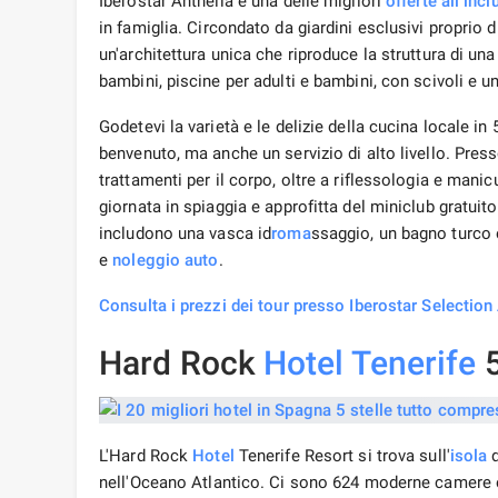
Iberostar Anthelia è una delle migliori
offerte all incl
in famiglia. Circondato da giardini esclusivi proprio 
un'architettura unica che riproduce la struttura di una
bambini, piscine per adulti e bambini, con scivoli e u
Godetevi la varietà e le delizie della cucina locale in
benvenuto, ma anche un servizio di alto livello. Pre
trattamenti per il corpo, oltre a riflessologia e manicu
giornata in spiaggia e approfitta del miniclub gratuit
includono una vasca id
roma
ssaggio, un bagno turco 
e
noleggio auto
.
Consulta i prezzi dei tour presso Iberostar Selection
Hard Rock
Hotel
Tenerife
5
L'Hard Rock
Hotel
Tenerife Resort si trova sull'
isola
d
nell'Oceano Atlantico. Ci sono 624 moderne camere e