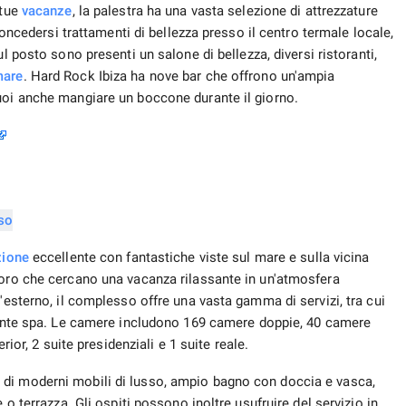
 tue
vacanze
, la palestra ha una vasta selezione di attrezzature
 concedersi trattamenti di bellezza presso il centro termale locale,
ul posto sono presenti un salone di bellezza, diversi ristoranti,
are
. Hard Rock Ibiza ha nove bar che offrono un'ampia
uoi anche mangiare un boccone durante il giorno.
zione
eccellente con fantastiche viste sul mare e sulla vicina
loro che cercano una vacanza rilassante in un'atmosfera
'esterno, il complesso offre una vasta gamma di servizi, tra cui
ente spa. Le camere includono 169 camere doppie, 40 camere
rior, 2 suite presidenziali e 1 suite reale.
di moderni mobili di lusso, ampio bagno con doccia e vasca,
 o terrazza. Gli ospiti possono inoltre usufruire del servizio in