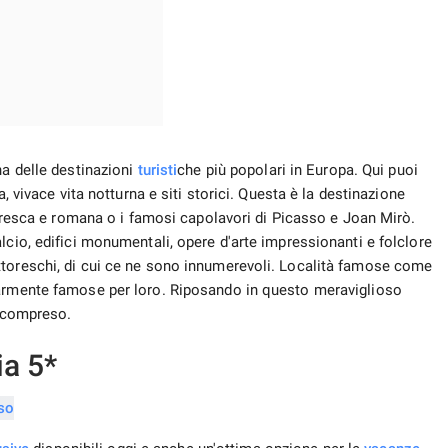
a
a delle destinazioni
turisti
che più popolari in Europa. Qui puoi
a, vivace vita notturna e siti storici. Questa è la destinazione
 moresca e romana o i famosi capolavori di Picasso e Joan Mirò.
lcio, edifici monumentali, opere d'arte impressionanti e folclore
ttoreschi, di cui ce ne sono innumerevoli. Località famose come
larmente famose per loro. Riposando in questo meraviglioso
o compreso.
ia 5*