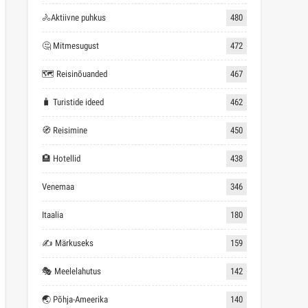
🚴Aktiivne puhkus
480
🤔 Mitmesugust
472
🗺 Reisinõuanded
467
🧳 Turistide ideed
462
🧭 Reisimine
450
🏨 Hotellid
438
Venemaa
346
Itaalia
180
✍ Märkuseks
159
🎭 Meelelahutus
142
🌏 Põhja-Ameerika
140