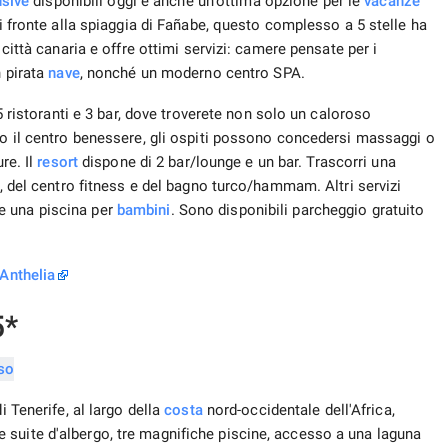
usive
disponibili oggi e anche un'ottima opzione per le
vacanze
di fronte alla spiaggia di Fañabe, questo complesso a 5 stelle ha
 città canaria e offre ottimi servizi: camere pensate per i
n pirata
nave
, nonché un moderno centro SPA.
 5 ristoranti e 3 bar, dove troverete non solo un caloroso
sso il centro benessere, gli ospiti possono concedersi massaggi o
re. Il
resort
dispone di 2 bar/lounge e un bar. Trascorri una
o, del centro fitness e del bagno turco/hammam. Altri servizi
e una piscina per
bambini
. Sono disponibili parcheggio gratuito
 Anthelia
*
i Tenerife, al largo della
costa
nord-occidentale dell'Africa,
 suite d'albergo, tre magnifiche piscine, accesso a una laguna