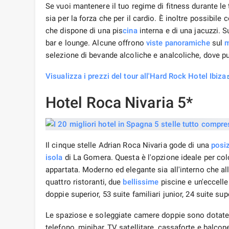
Se vuoi mantenere il tuo regime di fitness durante le
sia per la forza che per il cardio. È inoltre possibile
che dispone di una pis
cina
interna e di una jacuzzi. S
bar e lounge. Alcune offrono
viste panoramiche
sul
m
selezione di bevande alcoliche e analcoliche, dove p
Visualizza i prezzi del tour all'Hard Rock Hotel Ibiza
Hotel Roca Nivaria 5*
Il cinque stelle Adrian Roca Nivaria gode di una
posi
isola
di La Gomera. Questa è l'opzione ideale per co
appartata. Moderno ed elegante sia all'interno che all
quattro ristoranti, due
bellissime
piscine e un'eccell
doppie superior, 53 suite familiari junior, 24 suite supe
Le spaziose e soleggiate camere doppie sono dotate 
telefono, minibar, TV satellitare, cassaforte e balcone