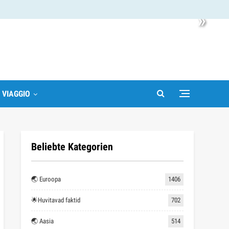
»
I VIAGGIO
Beliebte Kategorien
🌏 Euroopa
1406
🌟Huvitavad faktid
702
🌏 Aasia
514