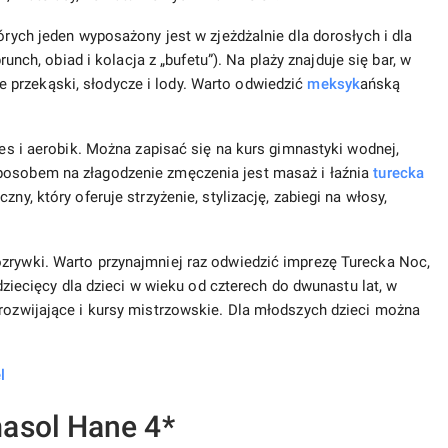
órych jeden wyposażony jest w zjeżdżalnie dla dorosłych i dla
brunch, obiad i kolacja z „bufetu”). Na plaży znajduje się bar, w
przekąski, słodycze i lody. Warto odwiedzić
meksyk
ańską
tes i aerobik. Można zapisać się na kurs gimnastyki wodnej,
posobem na złagodzenie zmęczenia jest masaż i łaźnia
turecka
ny, który oferuje strzyżenie, stylizację, zabiegi na włosy,
ozrywki. Warto przynajmniej raz odwiedzić imprezę Turecka Noc,
 dziecięcy dla dzieci w wieku od czterech do dwunastu lat, w
 rozwijające i kursy mistrzowskie. Dla młodszych dzieci można
l
asol Hane 4*