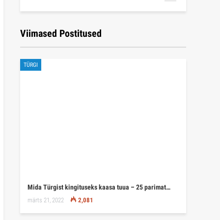
Viimased Postitused
TÜRGI
Mida Türgist kingituseks kaasa tuua – 25 parimat…
märts 21, 2022
2,081