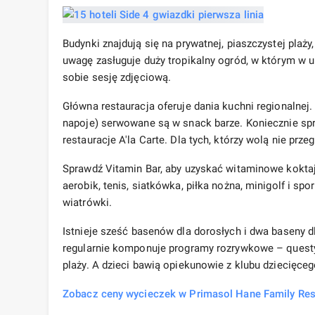
Budynki znajdują się na prywatnej, piaszczystej plaży
uwagę zasługuje duży tropikalny ogród, w którym w 
sobie sesję zdjęciową.
Główna restauracja oferuje dania kuchni regionalnej.
napoje) serwowane są w snack barze. Koniecznie sprób
restauracje A'la Carte. Dla tych, którzy wolą nie prze
Sprawdź Vitamin Bar, aby uzyskać witaminowe kokta
aerobik, tenis, siatkówka, piłka nożna, minigolf i s
wiatrówki.
Istnieje sześć basenów dla dorosłych i dwa baseny dla
regularnie komponuje programy rozrywkowe – questy,
plaży. A dzieci bawią opiekunowie z klubu dziecięce
Zobacz ceny wycieczek w Primasol Hane Family Res