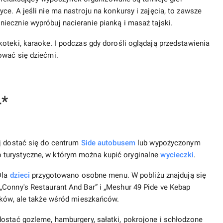
e. A jeśli nie ma nastroju na konkursy i zajęcia, to zawsze
niecznie wypróbuj nacieranie pianką i masaż tajski.
oteki, karaoke. I podczas gdy dorośli oglądają przedstawienia
ować się dziećmi.
4*
ej dostać się do centrum
Side
autobusem
lub wypożyczonym
 turystyczne, w którym można kupić oryginalne
wycieczki
.
Dla
dzieci
przygotowano osobne menu. W pobliżu znajdują się
„Conny's Restaurant And Bar” i „Meshur 49 Pide ve Kebap
ików, ale także wśród mieszkańców.
ostać gozleme, hamburgery, sałatki, pokrojone i schłodzone