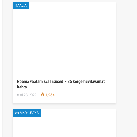
ITAALIA
Rooma vaatamisväärsused – 35 kõige huvitavamat
kohta
mai 23, 2022
1,986
✍ MÄRKUSEKS