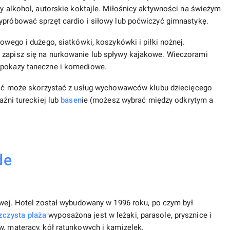
ty alkohol, autorskie koktajle. Miłośnicy aktywności na świeżym
ypróbować sprzęt cardio i siłowy lub poćwiczyć gimnastykę.
łowego i dużego, siatkówki, koszykówki i piłki nożnej.
 zapisz się na nurkowanie lub spływy kajakowe. Wieczorami
 pokazy taneczne i komediowe.
gość może skorzystać z usług wychowawców klubu dziecięcego
aźni tureckiej lub
basen
ie (możesz wybrać między odkrytym a
de
ej. Hotel został wybudowany w 1996 roku, po czym był
zczysta plaża
wyposażona jest w leżaki, parasole, prysznice i
w, materacy, kół ratunkowych i kamizelek.