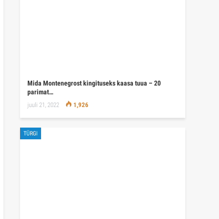
Mida Montenegrost kingituseks kaasa tuua – 20
parimat…
juuli 21, 2022
1,926
TÜRGI