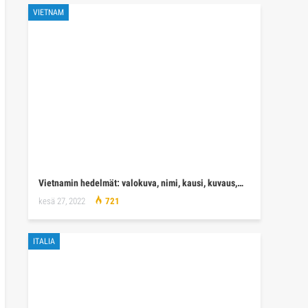
VIETNAM
Vietnamin hedelmät: valokuva, nimi, kausi, kuvaus,…
kesä 27, 2022
721
ITALIA