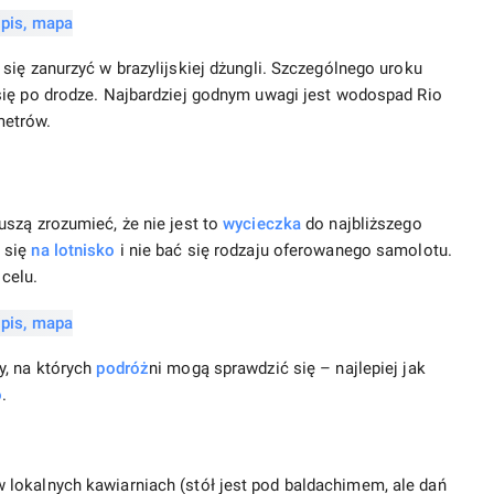
ą się zanurzyć w brazylijskiej dżungli. Szczególnego uroku
 się po drodze. Najbardziej godnym uwagi jest wodospad Rio
metrów.
szą zrozumieć, że nie jest to
wycieczka
do najbliższego
 się
na lotnisko
i nie bać się rodzaju oferowanego samolotu.
 celu.
y, na których
podróż
ni mogą sprawdzić się – najlepiej jak
o
.
lokalnych kawiarniach (stół jest pod baldachimem, ale dań