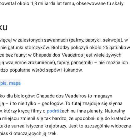
powstał około 1,8 miliarda lat temu, obserwowane tu skały
ku
wiącej w zalesionych sawannach (palmy, papryki, sekwoje), w
e gatunki storczyków. Biolodzy policzyli około 25 gatunków
sująca bez fauny: w Chapada dos Veadeiros jest wiele żywych
dują wzajemne zrozumienie), tapiry, pancerniki – nie można ich
ardzo popularne wśród sępów i tukanów.
tylko dla biologów: Chapada dos Veadeiros to magazyn
 – i to nie tylko – geologów. To tutaj znajduje się słynna
 którzy kręcą filmy o
podróż
ach na inne planety. Naturalny
ejscu zmienił się tak bardzo, że upodobnił się do kraterów
akie surrealistyczne krajobrazy. Jest to szczególnie widoczne
iaski otaczających ją rzek.