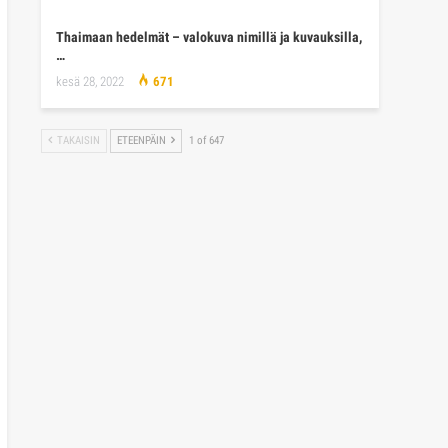
Thaimaan hedelmät – valokuva nimillä ja kuvauksilla,
…
kesä 28, 2022
671
TAKAISIN
ETEENPÄIN
1 of 647