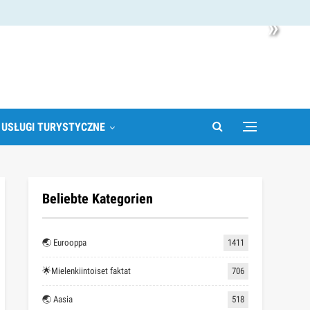
»
 USŁUGI TURYSTYCZNE
Beliebte Kategorien
🌏 Eurooppa
1411
🌟Mielenkiintoiset faktat
706
🌏 Aasia
518