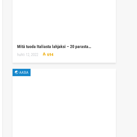
Mitä tuoda Italiasta lahjaksi – 20 parasta…
huhti 12, 2022
694
🌏 AASIA