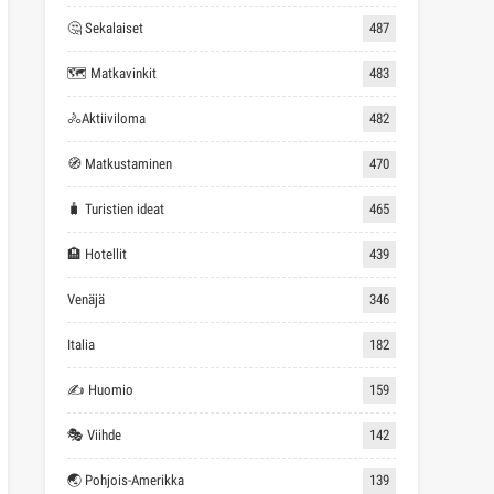
🤔 Sekalaiset
487
🗺 Matkavinkit
483
🚴Aktiiviloma
482
🧭 Matkustaminen
470
🧳 Turistien ideat
465
🏨 Hotellit
439
Venäjä
346
Italia
182
✍ Huomio
159
🎭 Viihde
142
🌏 Pohjois-Amerikka
139