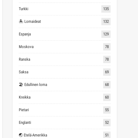
Turkki
135
🏝 Lomaideat
132
Espanja
129
Moskova
78
Ranska
78
Saksa
69
🏖 Edullinen loma
68
Kreikka
60
Pietari
55
Englanti
52
🌏 Etelä-Amerikka
51