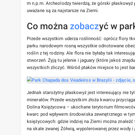
m n.p.m. Archeolodzy twierdzą, że górski płaskowyż 
uważane są za najstarsze na Ziemi.
Co można
zobacz
yć w par
Przede wszystkim uderza roślinność: oprócz flory tk
parku narodowym rosną wszystkie odnotowane obecni
roślin z tej rodziny. Ale flora nie byłaby tak intere
stworzeń. Żyją tu jelenie i jaguary (które jakoś znaj
wszystkich zliczyć. Wśród ptaków miejsce to jest b
Jednak starożytny płaskowyż jest interesujący nie 
minerałów. Przede wszystkim złoża kwarcu przyciągają
Dolina Księżycowa – ukochane terytorium filmowców,
kwarc pod wpływem środowiska zewnętrznego w tym mi
księżycowych: gdzie indziej na Ziemi można znaleźć t
na skale zwanej Żółwią, wypolerowanej przez wody i p