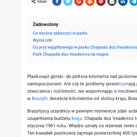
Udział
Zadowolony
Co można zobaczyć w parku
Wycieczki
Co jest wyjątkowego w parku Chapada dos Veadeiros 
Park Chapada dos Veadeiros na mapie
Płaskowyż górski: do półtora kilometra nad poziom
samopoczuciem. Ale czy te problemy powst
rzym
ają
stworzenia i roślinność, nie wspominając o możliw
w
Brazylii
: dwieście kilometrów od stolicy kraju, Bra
Brazylijscy urzędnicy w pewnym momencie zdali sob
uzupełnienia budżetu
kraju
. Chapada dos Veadeiros t
stycznia 1961 roku. Władze uznały za rezerwat tere
Ten kawałek pustkowia zajmuje powierzchnię 600 ty