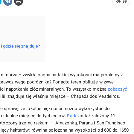
99
i gdzie się znajduje?
em morza – zwykła osoba na takiej wysokości ma problemy z
 prawdziwego podróżnika? Ponadto teren obfituje w żywe
ości napotkania złóż mineralnych. To wszystko można
zobaczyć
silii, znajduje się właśnie miejsce – Chapada dos Veadeiros.
ie sprawę, że lokalne piękności można wykorzystać do
o idealne miejsce do tych celów.
Park
został założony 11
n otoczony trzema rzekami – Amazonką, Paraną i San Francisco.
sięcy hektarów: równina położona na wysokości od 600 do 1650