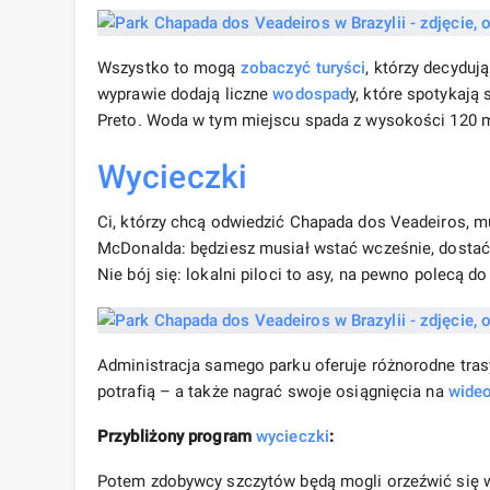
Wszystko to mogą
zobaczyć
turyści
, którzy decyduj
wyprawie dodają liczne
wodospad
y, które spotykają
Preto. Woda w tym miejscu spada z wysokości 120 
Wycieczki
Ci, którzy chcą odwiedzić Chapada dos Veadeiros, mu
McDonalda: będziesz musiał wstać wcześnie, dostać
Nie bój się: lokalni piloci to asy, na pewno polecą do
Administracja samego parku oferuje różnorodne tras
potrafią – a także nagrać swoje osiągnięcia na
wide
Przybliżony program
wycieczki
:
Potem zdobywcy szczytów będą mogli orzeźwić się w 