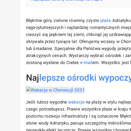
Błękitne góry, zielone równiny, czyste
plaże
Adriatyku
najprzytulniejszych i najbardziej romantycznych miej
cieszyć się pięknem tej ziemi, chłonąć jej uzdrawiaj
skrywała przez tysiące lat. Oferujemy wczasy w Cho
lub śniadanie. Specjalnie dla Państwa wygody przejr
atrakcyjnych cenach. Wystarczy wybrać ośrodek i z
zostaną wysłane do Ciebie
e-mail
em. Wszystko jest 
Naj
lepsze
ośrodki wypoc
Jeśli lubisz wygodne
wakacje
na plaży w stylu najlep
czego potrzebujesz. Prawie wszystkie plaże w kraju
poziomu rozwoju infrastruktury i są oznaczone Błęki
słone wody Adriatyku, panuje szczególny mikroklima
niezwykły efekt leczniczy. Prawie wszystkie chorwac