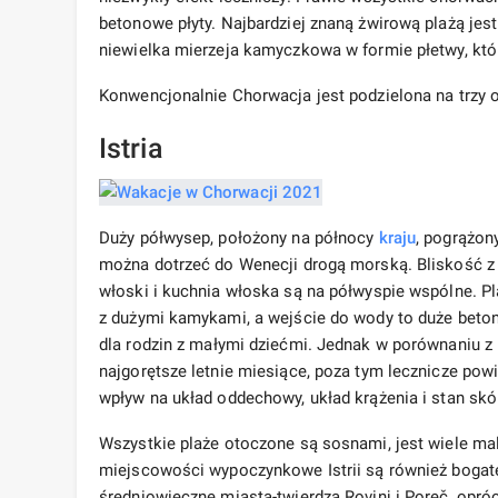
betonowe płyty. Najbardziej znaną żwirową plażą jes
niewielka mierzeja kamyczkowa w formie płetwy, któr
Konwencjonalnie Chorwacja jest podzielona na trzy
Istria
Duży półwysep, położony na północy
kraju
, pogrążony
można dotrzeć do Wenecji drogą morską. Bliskość z
włoski i kuchnia włoska są na półwyspie wspólne. Pla
z dużymi kamykami, a wejście do wody to duże beton
dla rodzin z małymi dziećmi. Jednak w porównaniu z 
najgorętsze letnie miesiące, poza tym lecznicze po
wpływ na układ oddechowy, układ krążenia i stan skó
Wszystkie plaże otoczone są sosnami, jest wiele ma
miejscowości wypoczynkowe Istrii są również boga
średniowieczne miasta-twierdza Rovinj i Poreč, opró