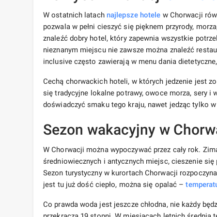
W ostatnich latach
najlepsze hotele
w Chorwacji równ
pozwala w pełni cieszyć się pięknem przyrody, morz
znaleźć dobry hotel, który zapewnia wszystkie potrz
nieznanym miejscu nie zawsze można znaleźć restaurac
inclusive często zawierają w menu dania dietetyczne
Cechą chorwackich hoteli, w których jedzenie jest z
się tradycyjne lokalne potrawy, owoce morza, sery i
doświadczyć smaku tego kraju, nawet jedząc tylko w 
Sezon wakacyjny w Chorw
W Chorwacji można wypoczywać przez cały rok. Zima,
średniowiecznych i antycznych miejsc, cieszenie się 
Sezon turystyczny w kurortach Chorwacji rozpoczyna
jest tu już dość ciepło, można się opalać –
temperat
Co prawda woda jest jeszcze chłodna, nie każdy będz
przekracza 19 stopni. W miesiącach letnich średnia 