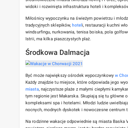
widoki i rozwinięta infrastruktura hoteli i komplek
Miłośnicy wypoczynku na świeżym powietrzu i młodz
tradycyjnych sklepików,
hotel
i, restauracji kuchni wł
windsurfingu, nurkowania, tenisa boiska, pola golfow
Istrii, ma kilka piaszczystych plaż.
Środkowa Dalmacja
Być może największy ośrodek wypoczynkowy
w Chor
Każdy znajdzie tu miejsce, które odpowiada jego wy
miasta
, najczystsze plaże z małymi ciepłymi kamyk
tym regionie jest Makarska. Skupiają się tu główne
kompleksami spa i hotelami. Młodzi ludzie uwielbiają
nocnych, modnych dyskotek i nowoczesne centrum th
Na rodzinne wakacje odpowiednie są miasta Baska Vo