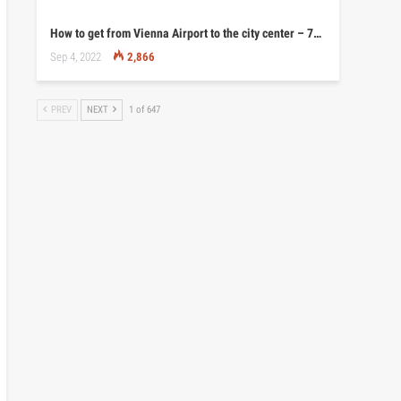
How to get from Vienna Airport to the city center – 7…
Sep 4, 2022
2,866
PREV
NEXT
1 of 647