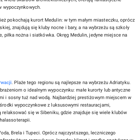
sów wypoczynkowych.
ież pokochają kurort Medulin: w tym małym miasteczku, oprócz
oskiej, znajdują się kluby nocne i bary, a na wybrzeżu są szkoły
e, piłka nożna i siatkówka. Okręg Medulin, jedyne miejsce na
wacji
. Plaże tego regionu są najlepsze na wybrzeżu Adriatyku.
obrażeniom o idealnym wypoczynku: małe kurorty lub antyczne
ami i sosny tuż nad wodą. Najbardziej prestiżowym miejscem w
 ośrodki wypoczynkowe z luksusowymi restauracjami,
 relaksować się w Sibeniku, gdzie znajduje się wiele klubów
alassoterapii.
da, Brela i Tupeci. Oprócz najczystszego, leczniczego