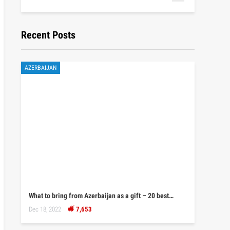
Recent Posts
AZERBAIJAN
What to bring from Azerbaijan as a gift – 20 best…
Dec 18, 2022
7,653