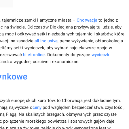
, tajemnicze zamki i antyczne miasta –
Chorwacja
to jedno z
sc na świecie. Od czasów Dioklecjana przybywają tu ludzie, aby
ącą moc i odkrywać setki niezbadanych tajemnic i skarbów, które
rwacji na zasadzie
all inclusive
, pełne wyżywienie, obiadokolacja
zeliśmy setki wycieczek, aby wybrać najciekawsze opcje w
arezerwować
bilet online
. Dokumenty dotyczące
wycieczki
bardzo wygodne, uczciwe i ekonomiczne.
zynkowe
szych europejskich kurortów, to Chorwacja jest dokładnie tym,
 mają najwyższe o
ceny
pod względem bezpieczeństwa, czystości,
tną Flagą. Na skalistych brzegach, obmywanych przez czyste
t: połączenie morskiego powietrza i sosnowych gajów daje
kie plaże są żwirowe, zejście do wody wyposażone jest w