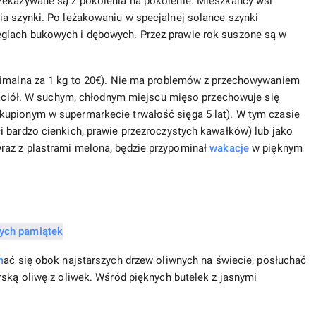
zekazywane są z pokolenia na pokolenie. Mieszkańcy wsi
ia szynki. Po leżakowaniu w specjalnej solance szynki
glach bukowych i dębowych. Przez prawie rok suszone są w
inimalna za 1 kg to 20€). Nie ma problemów z przechowywaniem
yjaciół. W suchym, chłodnym miejscu mięso przechowuje się
kupionym w supermarkecie trwałość sięga 5 lat). W tym czasie
 bardzo cienkich, prawie przezroczystych kawałków) lub jako
az z plastrami melona, ​​będzie przypominał
wakacje
w pięknym
m
ać się obok najstarszych drzew oliwnych na świecie, posłuchać
rską oliwę z oliwek. Wśród pięknych butelek z jasnymi