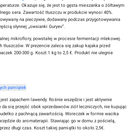
mperaturze. Okazuje się, że jest to gęsta mieszanka o żółtawym
nego sera. Zawartość tłuszczu w produkcie wynosi 40%.
arowywany na pieczywie, dodawany podczas przygotowywania
ęścią słynnej „owsianki Guryev”.
alnej mikroflory, powstałej w procesie fermentacji mlekowej.
ych tłuszczów. W prezencie zaleca się zakup kajaka przed
czek 200-300 g. Koszt 1 kg to 2,5 €. Produkt nie ulegnie
jest zapachem lawendy. Rośnie wszędzie i jest aktywnie
da się przejść obok sprzedawców ziół leczniczych, nie kupując
 pudełko z pachnącą zawartością. Woreczek w formie wacika
rzędzie do aromaterapii. Stawiając go w domu z pościelą,
zez długi czas. Koszt takiej pamiątki to około 2,5€.