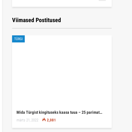
Viimased Postitused
TÜRGI
Mida Türgist kingituseks kaasa tuua – 25 parimat…
märts 21, 2022
2,081