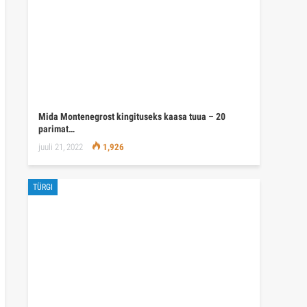
Mida Montenegrost kingituseks kaasa tuua – 20
parimat…
juuli 21, 2022
1,926
TÜRGI