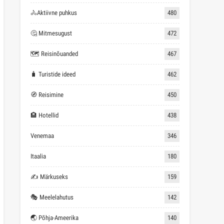
🚴Aktiivne puhkus
480
🤔 Mitmesugust
472
🗺 Reisinõuanded
467
🧳 Turistide ideed
462
🧭 Reisimine
450
🏨 Hotellid
438
Venemaa
346
Itaalia
180
✍ Märkuseks
159
🎭 Meelelahutus
142
🌏 Põhja-Ameerika
140