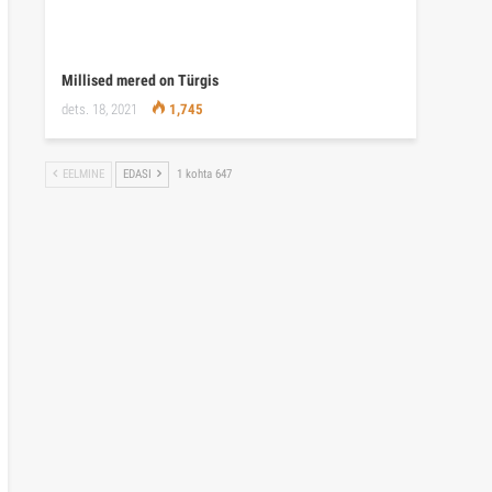
Millised mered on Türgis
dets. 18, 2021
1,745
EELMINE
EDASI
1 kohta 647