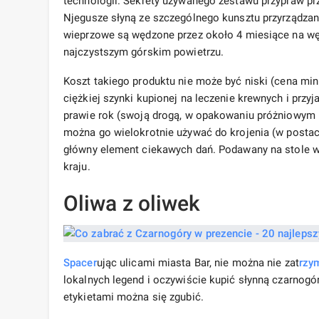
technologii. Sekrety używanego zestawu przypraw pr
Njegusze słyną ze szczególnego kunsztu przyrządzan
wieprzowe są wędzone przez około 4 miesiące na wę
najczystszym górskim powietrzu.
Koszt takiego produktu nie może być niski (cena m
ciężkiej szynki kupionej na leczenie krewnych i prz
prawie rok (swoją drogą, w opakowaniu próżniowym 
można go wielokrotnie używać do krojenia (w postaci
główny element ciekawych dań. Podawany na stole wr
kraju.
Oliwa z oliwek
Spacer
ując ulicami miasta Bar, nie można nie zat
rzy
lokalnych legend i oczywiście kupić słynną czarnogó
etykietami można się zgubić.