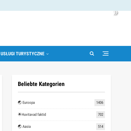
»
 USŁUGI TURYSTYCZNE
Beliebte Kategorien
🌏 Euroopa
1406
🌟Huvitavad faktid
702
🌏 Aasia
514