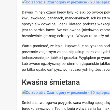
Dawno minęły czasy, kiedy były kolejki po owoce poł
kiwi, awokado, bananach, mandarynkach. Ich koszt w 
spożycia w dowolnej ilości. Dlatego podczas wakac
jest to bardzo łatwe. Świeże owoce (niedawno zabrane 
brzoskwinie, granaty, nektarynki. Wszystko zależy od
Warto pamiętać, że lepiej kupować je na rynkach po
prezencie znajomym zaleca się zakup mało znanych ig
jednocześnie jak jabłko i gruszka. Wyglądem przypom
Lub owoce egzotycznej persimmon „japońskie jabłko
po kilka opakowań pysznych suszonych fig. Jest soczys
Kwaśna śmietana
Śmietana twarogowa przygotowana według specjalnyc
tureckojęzycznych. Technologia wytwarzania kajma