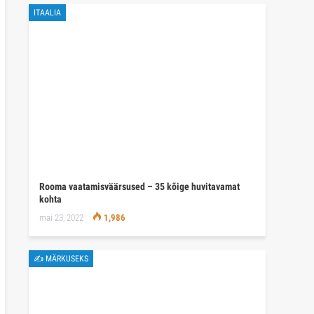
ITAALIA
Rooma vaatamisväärsused – 35 kõige huvitavamat
kohta
mai 23, 2022
1,986
✍ MÄRKUSEKS