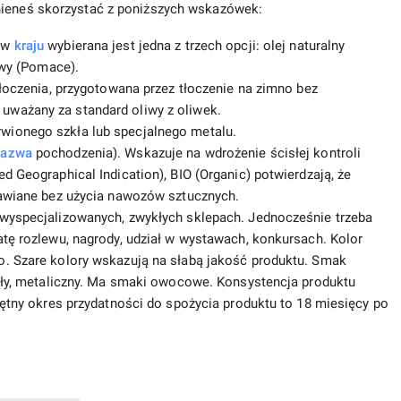
nieneś skorzystać z poniższych wskazówek:
h w
kraju
wybierana jest jedna z trzech opcji: olej naturalny
owy (Pomace).
tłoczenia, przygotowana przez tłoczenie na zimno bez
uważany za standard oliwy z oliwek.
wionego szkła lub specjalnego metalu.
nazwa
pochodzenia). Wskazuje na wdrożenie ścisłej kontroli
d Geographical Indication), BIO (Organic) potwierdzają, że
rawiane bez użycia nawozów sztucznych.
 wyspecjalizowanych, zwykłych sklepach. Jednocześnie trzeba
atę rozlewu, nagrody, udział w wystawach, konkursach. Kolor
o. Szare kolory wskazują na słabą jakość produktu. Smak
zały, metaliczny. Ma smaki owocowe. Konsystencja produktu
iętny okres przydatności do spożycia produktu to 18 miesięcy po