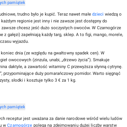
udniowe, trudno było je kupić. Teraz nawet małe
dzieci
wiedzą o
każdym regionie jest inny i nie zawsze jest dostępny do
ji zawsze chcesz jeść dużo soczystych owoców. W Czarnogórze
z gałęzi) zapełniają każdy targ, sklep. A to figi, mango, morele,
 czasu wyjazdu.
d koniec dnia (ze względu na gwałtowny spadek cen). W
ieł owocowych (zinzula, unabi, „drzewo życia”). Smakuje
ina daktyle, a zawartość witaminy C przewyższa słynną cytrynę.
”, przypominające duży pomarańczowy pomidor. Warto sięgnąć
ty, słodki i kosztuje tylko 3 € za 1 kg.
h receptur jest uważana za danie narodowe wśród wielu ludów
ku w
Czarnogórze
polega na zdejmowaniu dużej liczby warstw