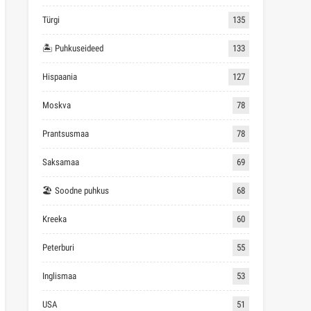
Türgi
135
🏝 Puhkuseideed
133
Hispaania
127
Moskva
78
Prantsusmaa
78
Saksamaa
69
🏖 Soodne puhkus
68
Kreeka
60
Peterburi
55
Inglismaa
53
USA
51