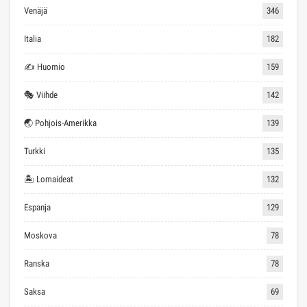
Venäjä
346
Italia
182
✍ Huomio
159
🎭 Viihde
142
🌏 Pohjois-Amerikka
139
Turkki
135
🏝 Lomaideat
132
Espanja
129
Moskova
78
Ranska
78
Saksa
69