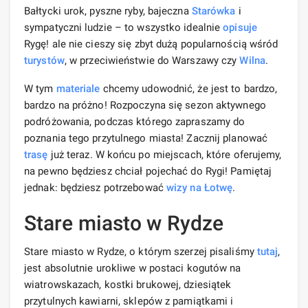
Bałtycki urok, pyszne ryby, bajeczna
Starówka
i
sympatyczni ludzie – to wszystko idealnie
opisuje
Rygę! ale nie cieszy się zbyt dużą popularnością wśród
turystów
, w przeciwieństwie do Warszawy czy
Wilna
.
W tym
materiale
chcemy udowodnić, że jest to bardzo,
bardzo na próżno! Rozpoczyna się sezon aktywnego
podróżowania, podczas którego zapraszamy do
poznania tego przytulnego miasta! Zacznij planować
trasę
już teraz. W końcu po miejscach, które oferujemy,
na pewno będziesz chciał pojechać do Rygi! Pamiętaj
jednak: będziesz potrzebować
wizy na Łotwę
.
Stare miasto w Rydze
Stare miasto w Rydze, o którym szerzej pisaliśmy
tutaj
,
jest absolutnie urokliwe w postaci kogutów na
wiatrowskazach, kostki brukowej, dziesiątek
przytulnych kawiarni, sklepów z pamiątkami i