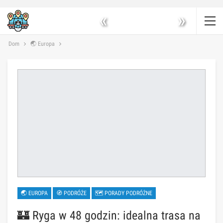
«
»
Dom
🌏 Europa
🌏 EUROPA
🧭 PODRÓŻE
🗺 PORADY PODRÓŻNE
🏰 Ryga w 48 godzin: idealna trasa na