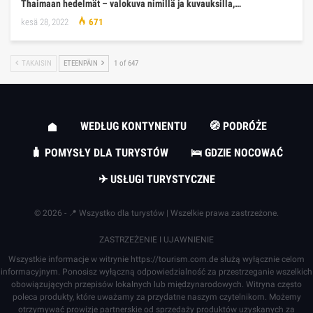
Thaimaan hedelmät – valokuva nimillä ja kuvauksilla,…
kesä 28, 2022
671
TAKAISIN
ETEENPÄIN
1 of 647
WEDŁUG KONTYNENTU
🧭 PODRÓŻE
🧳 POMYSŁY DLA TURYSTÓW
🛌 GDZIE NOCOWAĆ
✈ USŁUGI TURYSTYCZNE
© 2026 - 📍 Wszystko dla turystów | Wszelkie prawa zastrzeżone.
ZASTRZEŻENIE I UJAWNIENIE
Wszystkie informacje w witrynie
https://tourism.com.de
służą wyłącznie celom
informacyjnym. Ponosisz wyłączną odpowiedzialność za przestrzeganie wszelkich
obowiązujących przepisów lokalnych lub międzynarodowych. Witryna często
poleca produkty, które uważamy za przydatne naszym czytelnikom. Możemy
otrzymywać prowizje partnerskie od sprzedaży produktów uzyskanych za