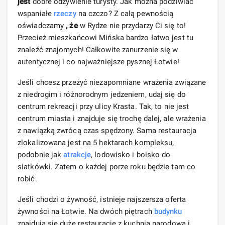
jest
dobre odżywienie turysty. Jak można podziwiać
wspaniałe
rzeczy
na czczo? Z całą pewnością
oświadczamy
, że
w Rydze nie przydarzy Ci się to!
Przecież mieszkańcowi Mińska bardzo łatwo jest tu
znaleźć znajomych! Całkowite zanurzenie się w
autentycznej i co najważniejsze pysznej Łotwie!
Jeśli chcesz przeżyć niezapomniane wrażenia związane
z niedrogim i różnorodnym jedzeniem, udaj się do
centrum rekreacji przy ulicy Krasta. Tak, to nie jest
centrum miasta i znajduje się trochę dalej, ale wrażenia
z nawiązką zwrócą czas spędzony. Sama restauracja
zlokalizowana jest na 5 hektarach kompleksu,
podobnie jak
atrakcje
, lodowisko i boisko do
siatkówki. Zatem o każdej porze roku będzie tam co
robić.
Jeśli chodzi o żywność, istnieje najszersza oferta
żywności na Łotwie. Na dwóch piętrach
budynku
znajdują się duże restauracje z kuchnią narodową i