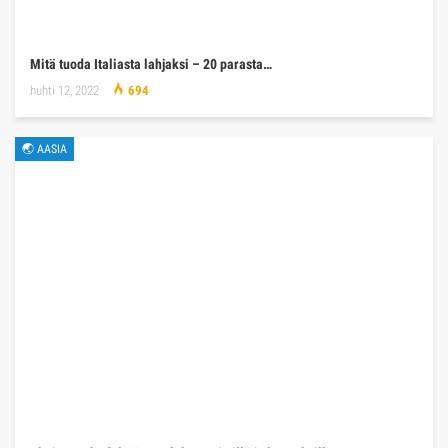
Mitä tuoda Italiasta lahjaksi – 20 parasta…
huhti 12, 2022
694
🌏 AASIA