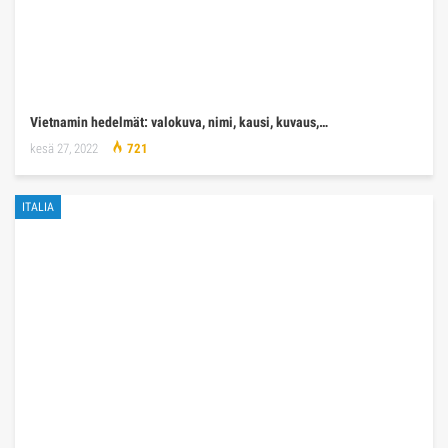
Vietnamin hedelmät: valokuva, nimi, kausi, kuvaus,…
kesä 27, 2022
721
ITALIA