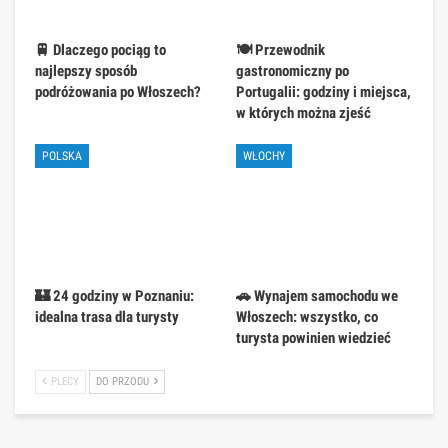
🚆 Dlaczego pociąg to
🍽️ Przewodnik
najlepszy sposób
gastronomiczny po
podróżowania po Włoszech?
Portugalii: godziny i miejsca,
w których można zjeść
POLSKA
WŁOCHY
🏰 24 godziny w Poznaniu:
🚗 Wynajem samochodu we
idealna trasa dla turysty
Włoszech: wszystko, co
turysta powinien wiedzieć
PLECY
DO PRZODU