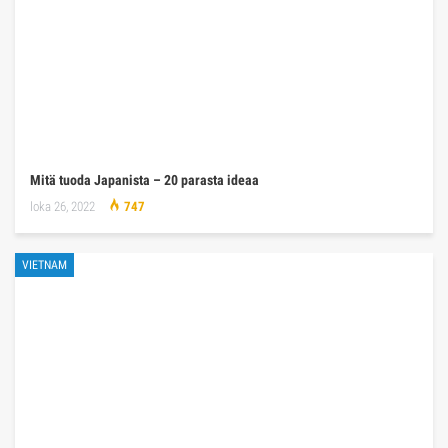
Mitä tuoda Japanista – 20 parasta ideaa
loka 26, 2022
747
VIETNAM