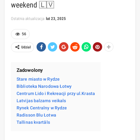
weekend 🇱🇻
Ostatnia aktualizacja
lut 23, 2025
56
Udział
Zadowolony
Stare miasto w Rydze
Biblioteka Narodowa Łotwy
Centrum Lido i Rekreacji przy ul.Krasta
Latvijas balzams veikals
Rynek Centralny w Rydze
Radisson Blu Łotwa
Tallinas kvartāls