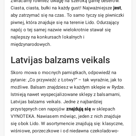
Zwracamy również uwagę na szeroką gamę deserów.
Ciasta, ciasta, bułki na każdy gust! Najważniejsze
jest
,
aby zatrzymać się na czas. To samo tyczy się piwniczki
piwnej, która znajduje się na terenie Lido. Odurzający
napój o tej samej nazwie wielokrotnie stawał się
najlepszy na konkursach lokalnych i
międzynarodowych.
Latvijas balzams veikals
Skoro mowa o mocnych pamiątkach, odpowiedź na
pytanie: „Co przywieźć z Łotwy?” – tak wyraźnie, jak to
możliwe. Balsam znajdziesz w każdym sklepie w Rydze.
Istnieją nawet wyspecjalizowane sklepy z balsamami,
Latvijas balzams veikals. Jedne z najbardziej
przystępnych cen napojów
znajdują się
w sklepach
VYNOTEKA. Nawiasem mówiąc, jeden z nich znajduje
się obok Lido. W asortymencie znajdują się: klasyczne,
wiśniowe, porzeczkowe i od niedawna czekoladowo-