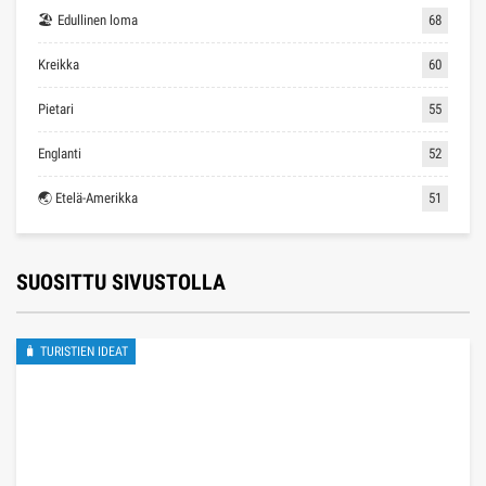
🏖 Edullinen loma
68
Kreikka
60
Pietari
55
Englanti
52
🌏 Etelä-Amerikka
51
SUOSITTU SIVUSTOLLA
🧳 TURISTIEN IDEAT