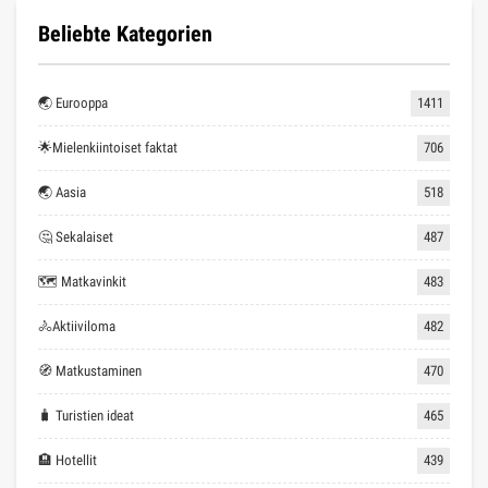
Beliebte Kategorien
🌏 Eurooppa
1411
🌟Mielenkiintoiset faktat
706
🌏 Aasia
518
🤔 Sekalaiset
487
🗺 Matkavinkit
483
🚴Aktiiviloma
482
🧭 Matkustaminen
470
🧳 Turistien ideat
465
🏨 Hotellit
439