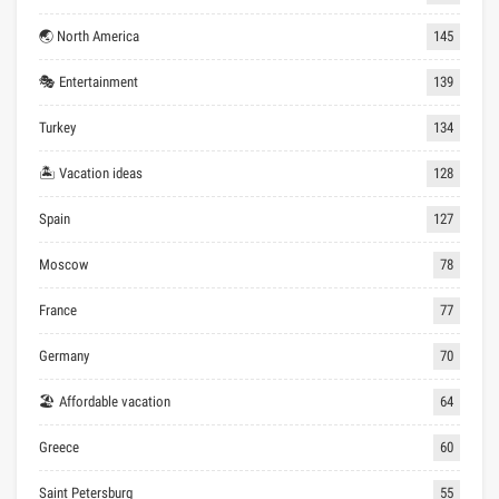
🌏 North America
145
🎭 Entertainment
139
Turkey
134
🏝 Vacation ideas
128
Spain
127
Moscow
78
France
77
Germany
70
🏖 Affordable vacation
64
Greece
60
Saint Petersburg
55