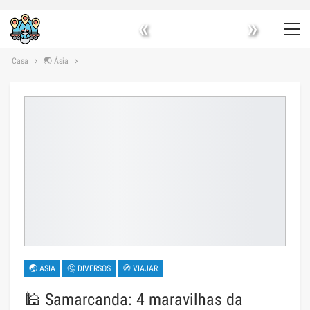
«
»
Casa
🌏 Ásia
🌏 ÁSIA
🤔 DIVERSOS
🧭 VIAJAR
🕌 Samarcanda: 4 maravilhas da