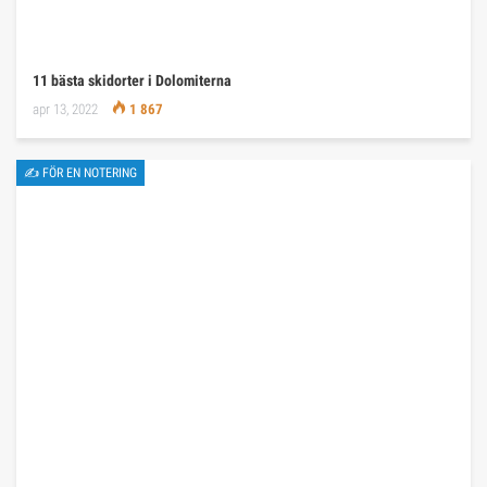
11 bästa skidorter i Dolomiterna
apr 13, 2022
1 867
✍ FÖR EN NOTERING