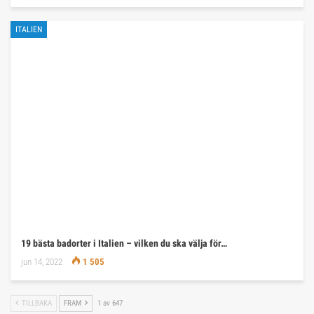
ITALIEN
19 bästa badorter i Italien – vilken du ska välja för…
jun 14, 2022
1 505
TILLBAKA
FRAM
1 av 647