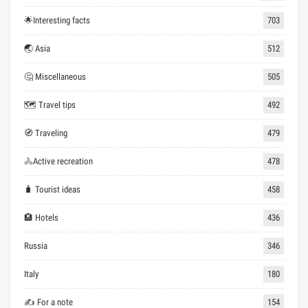
🌟Interesting facts
703
🌏 Asia
512
🤔 Miscellaneous
505
🗺 Travel tips
492
🧭 Traveling
479
🚴Active recreation
478
🧳 Tourist ideas
458
🏨 Hotels
436
Russia
346
Italy
180
✍ For a note
154