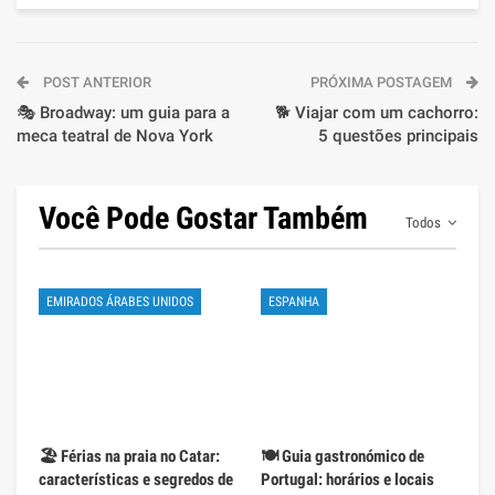
POST ANTERIOR
PRÓXIMA POSTAGEM
🎭 Broadway: um guia para a
🐕 Viajar com um cachorro:
meca teatral de Nova York
5 questões principais
Você Pode Gostar Também
Todos
EMIRADOS ÁRABES UNIDOS
ESPANHA
🏖️ Férias na praia no Catar:
🍽️ Guia gastronómico de
características e segredos de
Portugal: horários e locais