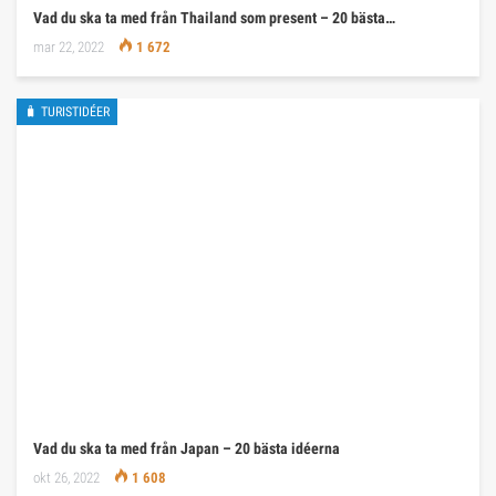
Vad du ska ta med från Thailand som present – 20 bästa…
mar 22, 2022
1 672
🧳 TURISTIDÉER
Vad du ska ta med från Japan – 20 bästa idéerna
okt 26, 2022
1 608