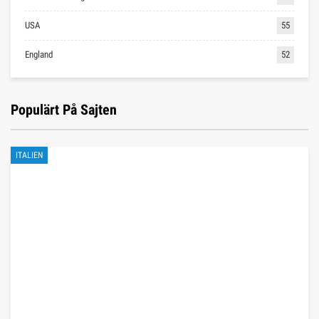
USA
55
England
52
Populärt På Sajten
ITALIEN