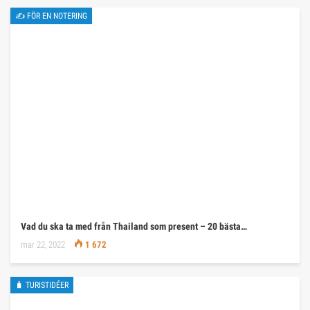
✍ FÖR EN NOTERING
Vad du ska ta med från Thailand som present – 20 bästa…
mar 22, 2022
1 672
🧳 TURISTIDÉER