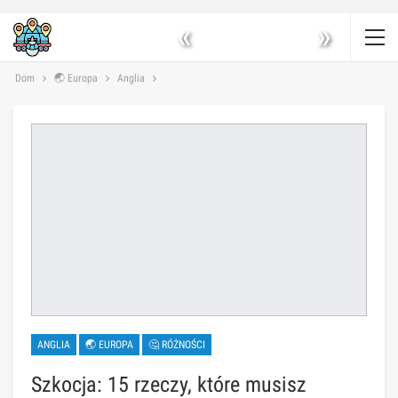
«
»
Dom
🌏 Europa
Anglia
ANGLIA
🌏 EUROPA
🤔 RÓŻNOŚCI
Szkocja: 15 rzeczy, które musisz