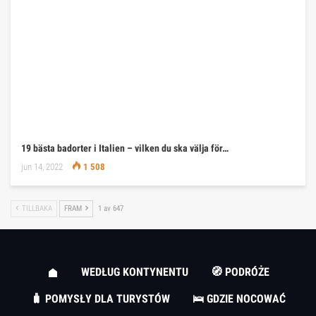
19 bästa badorter i Italien – vilken du ska välja för…
jun 14, 2022
1 508
TILLBAKA
FRAM
1 av 647
WEDŁUG KONTYNENTU
🧭 PODRÓŻE
🧳 POMYSŁY DLA TURYSTÓW
🛌 GDZIE NOCOWAĆ