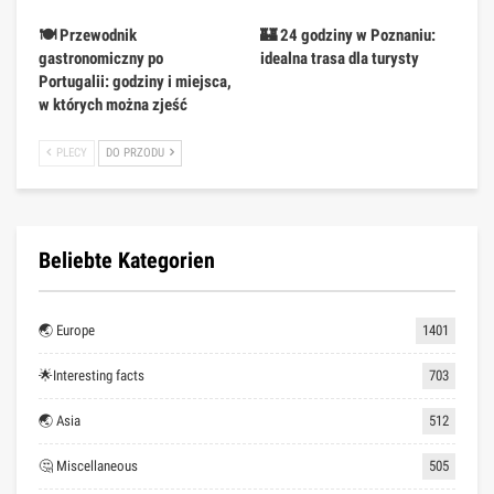
🍽️ Przewodnik
🏰 24 godziny w Poznaniu:
gastronomiczny po
idealna trasa dla turysty
Portugalii: godziny i miejsca,
w których można zjeść
PLECY
DO PRZODU
Beliebte Kategorien
🌏 Europe
1401
🌟Interesting facts
703
🌏 Asia
512
🤔 Miscellaneous
505