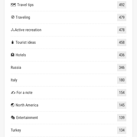
🗺 Travel tips
492
🧭 Traveling
479
🚴Active recreation
478
🧳 Tourist ideas
458
🏨 Hotels
436
Russia
346
Italy
180
✍ For a note
154
🌏 North America
145
🎭 Entertainment
139
Turkey
134