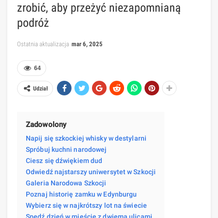
zrobić, aby przeżyć niezapomnianą
podróż
Ostatnia aktualizacja
mar 6, 2025
64
Udział
Zadowolony
Napij się szkockiej whisky w destylarni
Spróbuj kuchni narodowej
Ciesz się dźwiękiem dud
Odwiedź najstarszy uniwersytet w Szkocji
Galeria Narodowa Szkocji
Poznaj historię zamku w Edynburgu
Wybierz się w najkrótszy lot na świecie
Spędź dzień w mieście z dwiema ulicami