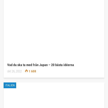
Vad du ska ta med från Japan – 20 bästa idéerna
okt 26, 2022
1 608
ITALIEN