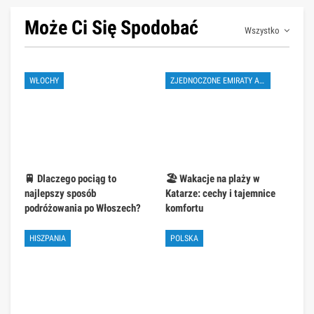
Może Ci Się Spodobać
Wszystko
WŁOCHY
ZJEDNOCZONE EMIRATY ARABSKIE
🚆 Dlaczego pociąg to
🏖️ Wakacje na plaży w
najlepszy sposób
Katarze: cechy i tajemnice
podróżowania po Włoszech?
komfortu
HISZPANIA
POLSKA