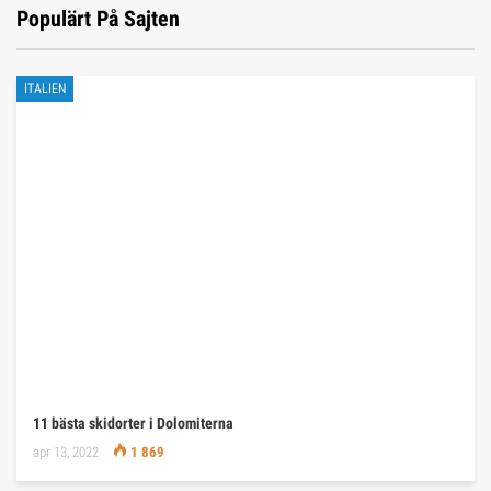
Populärt På Sajten
ITALIEN
11 bästa skidorter i Dolomiterna
apr 13, 2022
1 869