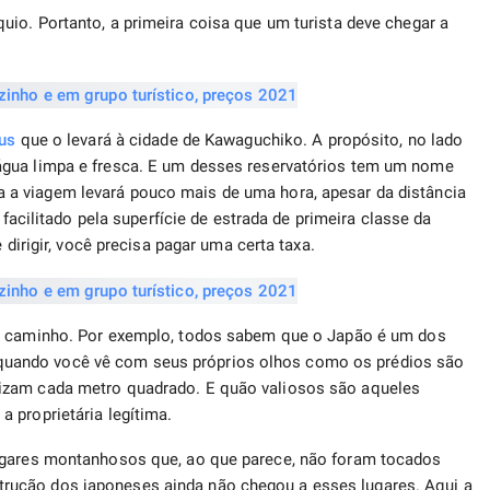
uio. Portanto, a primeira coisa que um turista deve chegar a
us
que o levará à cidade de Kawaguchiko. A propósito, no lado
água limpa e fresca. E um desses reservatórios tem um nome
a a viagem levará pouco mais de uma hora, apesar da distância
 facilitado pela superfície de estrada de primeira classe da
 dirigir, você precisa pagar uma certa taxa.
o caminho. Por exemplo, todos sabem que o Japão é um dos
uando você vê com seus próprios olhos como os prédios são
izam cada metro quadrado. E quão valiosos são aqueles
 proprietária legítima.
lugares montanhosos que, ao que parece, não foram tocados
ução dos japoneses ainda não chegou a esses lugares. Aqui a