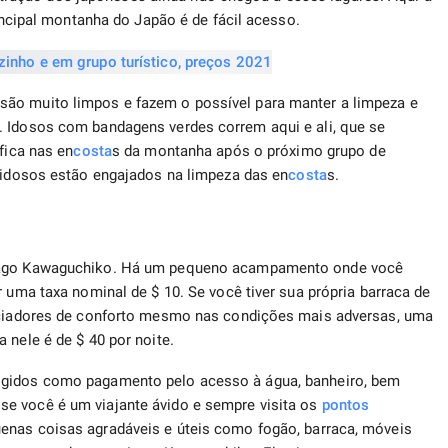
rincipal montanha do Japão é de fácil acesso.
são muito limpos e fazem o possível para manter a limpeza e
. Idosos com bandagens verdes correm aqui e ali, que se
fica nas en
costa
s da montanha após o próximo grupo de
s idosos estão engajados na limpeza das en
costa
s.
 Lago Kawaguchiko. Há um pequeno acampamento onde você
r uma taxa nominal de $ 10. Se você tiver sua própria barraca de
reciadores de conforto mesmo nas condições mais adversas, uma
 nele é de $ 40 por noite.
igidos como pagamento pelo acesso à água, banheiro, bem
e você é um viajante ávido e sempre visita os
pontos
s coisas agradáveis ​​​​e úteis como fogão, barraca, móveis