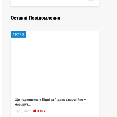
Останні Повідомлення
АВСТРІЯ
Що подивитися у Відні за 1 день самостійно –
маршрут,…
Чер 8, 2022
8 007