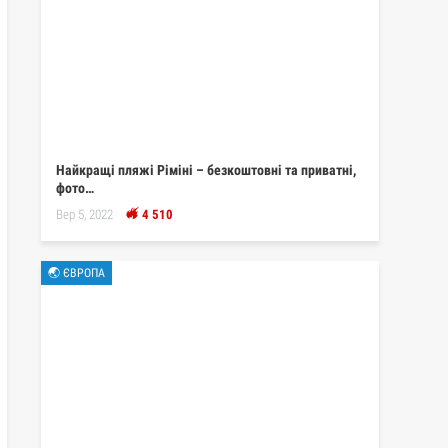
Найкращі пляжі Ріміні – безкоштовні та приватні,
фото…
Вер 5, 2022
4 510
🌏 ЄВРОПА