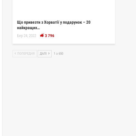
Що привезти з Хорватії у подарунок – 20
найкращих…
Бер 24, 2022
3 796
ПОПЕРЕДНЯ
ДАЛІ
1 з 650