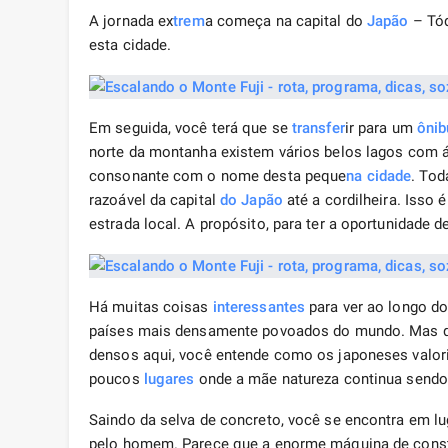
A jornada ex
trem
a começa na capital do
Japão
– Tóq
esta cidade.
Em seguida, você terá que se
transfer
ir para um
ônib
norte da montanha existem vários belos lagos com 
consonante com o nome desta peque
na cidade
. Tod
razoável da capital
do Japão
até a cordilheira. Isso é
estrada local. A propósito, para ter a oportunidade de
Há muitas coisas
interessantes
para ver ao longo d
países mais densamente povoados do mundo. Mas q
densos aqui, você entende como os japoneses valor
poucos
lugares
onde a mãe natureza continua sendo a
Saindo da selva de concreto, você se encontra em 
pelo homem. Parece que a enorme máquina de constr