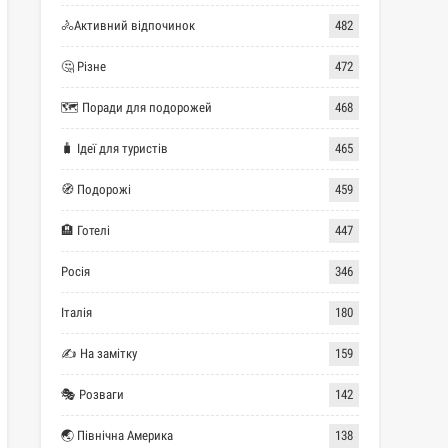
🚴Активний відпочинок
482
🤔 Різне
472
🗺 Поради для подорожей
468
🧳 Ідеї для туристів
465
🧭 Подорожі
459
🏨 Готелі
447
Росія
346
Італія
180
✍ На замітку
159
🎭 Розваги
142
🌏 Північна Америка
138