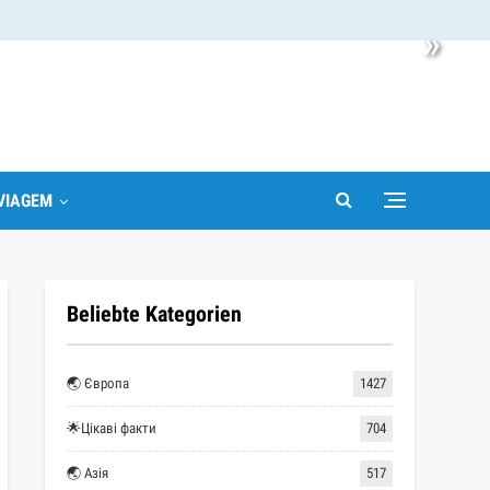
»
VIAGEM
Beliebte Kategorien
🌏 Європа
1427
🌟Цікаві факти
704
🌏 Азія
517