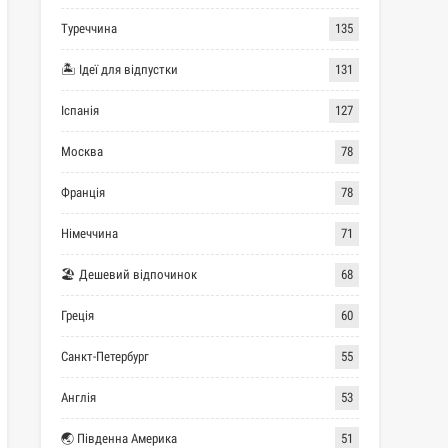
Туреччина
135
🏝 Ідеї для відпустки
131
Іспанія
127
Москва
78
Франція
78
Німеччина
71
🏖 Дешевий відпочинок
68
Греція
60
Санкт-Петербург
55
Англія
53
🌏 Південна Америка
51