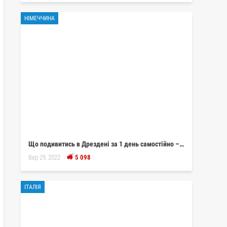
НІМЕЧЧИНА
Що подивитись в Дрездені за 1 день самостійно –…
Вер 29, 2022
5 098
ІТАЛІЯ