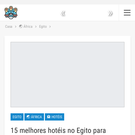
«
»
Casa
🌏 África
Egito
EGITO
🌏 ÁFRICA
🏨 HOTÉIS
15 melhores hotéis no Egito para