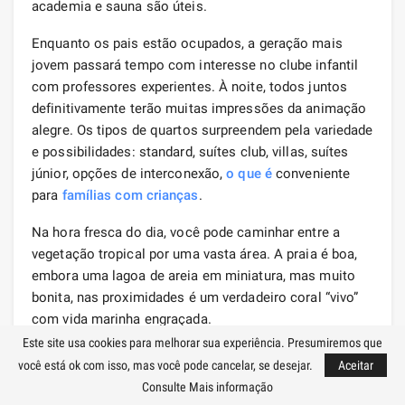
academia e sauna são úteis.
Enquanto os pais estão ocupados, a geração mais
jovem passará tempo com interesse no clube infantil
com professores experientes. À noite, todos juntos
definitivamente terão muitas impressões da animação
alegre. Os tipos de quartos surpreendem pela variedade
e possibilidades: standard, suítes club, villas, suítes
júnior, opções de interconexão,
o que é
conveniente
para
famílias com crianças
.
Na hora fresca do dia, você pode caminhar entre a
vegetação tropical por uma vasta área. A praia é boa,
embora uma lagoa de areia em miniatura, mas muito
bonita, nas proximidades é um verdadeiro coral “vivo”
com vida marinha engraçada.
Este site usa cookies para melhorar sua experiência. Presumiremos que
O menu nos restaurantes e na linha sueca é saboroso e
você está ok com isso, mas você pode cancelar, se desejar.
Aceitar
satisfatório, uma grande variedade de bebidas é
Consulte Mais informação
oferecida. A equipe desempenha suas funções de