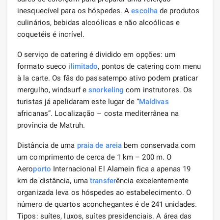
inesquecível para os hóspedes. A
escolha
de produtos
culinários, bebidas alcoólicas e não alcoólicas e
coquetéis é incrível.
O serviço de catering é dividido em opções: um
formato sueco i
limitado
, pontos de catering com menu
à la carte. Os fãs do passatempo ativo podem praticar
mergulho, windsurf e
snorkeling
com instrutores. Os
turistas já apelidaram este lugar de “
Maldivas
africanas”. Localização – costa mediterrânea na
província de Matruh.
Distância de uma
praia de areia
bem conservada com
um comprimento de cerca de 1 km – 200 m. O
Aero
porto
Internacional El Alamein fica a apenas 19
km de distância, uma
transfer
ência excelentemente
organizada leva os hóspedes ao estabelecimento. O
número de quartos aconchegantes é de 241 unidades.
Tipos: suítes, luxos, suítes presidenciais. A área das