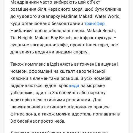
Мандрівники часто вибирають цей об'єкт
розміщення біля Червоного моря, щоб бути ближче
до чудового аквапарку Madinat Makadi Water World,
куди організовано безкоштовний
трансфер
.
Найближчі добре обладнані пляжі: Makadi Beach,
Tia Heights Makadi Bay Beach, де інфраструктура –
суцільне заглядання: кафе, прокат інвентарю, все
для занять водними видами спорту.
Також комплекс відрізняють витончені, вишукані
номери, оформлені на кшталт європейської
класики з елементами розкоші. З усіх номерів
відкриваються чудові крає
види
на морське
узбережжя, один із 3-х басейнів або паркову
територію з екзотичними рослинами. Для
шанувальників активного відпочинку працює
фітнес-зона, а також можна вдосталь поплавати в
3-х басейнах просто неба.