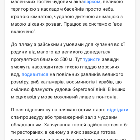
маленьких гостей чудовим аква
парком
, великою
територією з каскадом басейнів просто неба,
ігровою кімнатою, чудовою дитячою анімацією з
масою цікавих розваг. Працює за системою “все
включено”.
До пляжу з райськими умовами для купання всієї
родини від малого до великого доведеться
прогулятися близько 500 м. Тут
туристи
завжди
зможуть насолодитися тихою гладдю морських
вод,
подивитися
на повільних равликів великого
розміру, риб, кальмарів, восьминогів і крабів, що
сміливо фланують уздовж берегової лінії. В інших
місцях вхід у море можливий лише з понтонів.
Після відпочинку на пляжах гостям варто
відвідати
спа-процедуру або тренажерний зал з чудовим
обладнанням. Харчування гостей здійснюється в 6-
ти ресторанах, в одному з яких завжди готова
шведська лінія, в інших йде прийом замовлень по