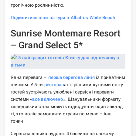
тропічною рослинністю.
Подивитися ціни на тури в Albatros White Beach
Sunrise Montemare Resort
– Grand Select 5*
Явна перевага –
перша берегова лінія
із приватним
пляжем. У 5-ти
ресторан
ах з різними кухнями світу
гостей зустрічають улюблені сервісні переваги
системи «
все включено
». Шанувальники формату
«шведський стіл» можуть відвідувати один заклад,
ті, хто воліє замовляти страви по меню – інші
точки.
Сервісна лінійка чудова: 4 басейни на свіжому