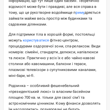
інформацію, що тут лише один басейн. Теоретично
відомості може бути і правдиві, але вся справа в
тому, що це рукотворне водоймище п
риму
дряється
займати майже весь простір між будинками та
садовими ділянками.
Для підтримки тіла в хорошій формі, постояльці
можуть
користуватися
фітнес-центром,
процедурами оздоровчої зони, спа-релаксом. Види
номерів: сімейні, стандарти, делюкси, напівлюкси
та люкси. Практично у всіх їх є або чайно-кавові
столики або кавомашини, балкони і тераси,
плазмові телевізори з супутниковими каналами,
міні-бари, wi-fi.
Родзинка – особливий фешенебельний
«президентський люкс» із власним басейном
площею 700 кв. м. тільки для своєї сім'ї та
астрономічним цінником. Кому фінанси дозволять
їм насолодитись, розчаровані не будуть.