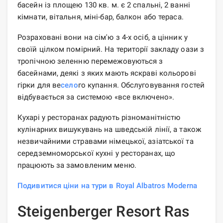
басейн із площею 130 кв. м. є 2 спальні, 2 ванні
кімнати, вітальня, міні-бар, балкон або тераса.
Розраховані вони на сім'ю з 4-х осіб, а цінник у
своїй цілком помірний. На території закладу оази з
тропічною зеленню перемежовуються з
басейнами, деякі з яких мають яскраві кольорові
гірки для ве
село
го купання. Обслуговування гостей
відбувається за системою «все включено».
Кухарі у ресторанах радують різноманітністю
кулінарних вишукувань на шведській лінії, а також
незвичайними стравами німецької, азіатської та
середземноморської кухні у ресторанах, що
працюють за замовленим меню.
Подивитися ціни на тури в Royal Albatros Moderna
Steigenberger Resort Ras