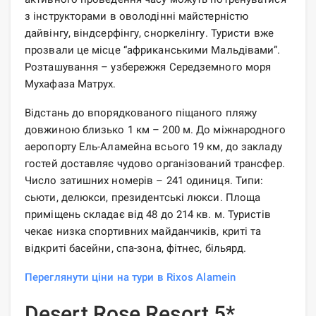
з інструкторами в оволодінні майстерністю
дайвінгу, віндсерфінгу, сноркелінгу. Туристи вже
прозвали це місце “африканськими Мальдівами”.
Розташування – узбережжя Середземного моря
Мухафаза Матрух.
Відстань до впорядкованого піщаного пляжу
довжиною близько 1 км – 200 м. До міжнародного
аеропорту Ель-Аламейна всього 19 км, до закладу
гостей доставляє чудово організований трансфер.
Число затишних номерів – 241 одиниця. Типи:
сьюти, делюкси, президентські люкси. Площа
приміщень складає від 48 до 214 кв. м. Туристів
чекає низка спортивних майданчиків, криті та
відкриті басейни, спа-зона, фітнес, більярд.
Переглянути ціни на тури в Rixos Alamein
Desert Rose Resort 5*