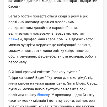
затишний дитячий майданчик, ресторан, відкритий
басейн.
Багато гостей повертаються сюди з року в рік,
постійно насолоджуються особливим
ландшафтним дизайном паркової зони,
величезними номерами з терасами, чистим
пляж
ем, професійним сервісом. У відгуках часто
можна зустріти вердикт: це найкращий варіант,
можемо поставити лише оцінку «відмінно» за
обслуговування, фешенебельність номерів, роботу
персоналу.
Є й інші красиві епітети: “оазис у пустелі”,
“африканський Едем”, “куточок для екстріму”, під
яким мають на увазі драйв центр Sinai Blues. Серед
публіки можна легко зустріти світових зірок
політики та шоу-
бізнес
у. У прохолодні для Єгипту
часи зимових місяців і початку весни, всі номери
все одно зайняті хоча б з тієї причини, що можна