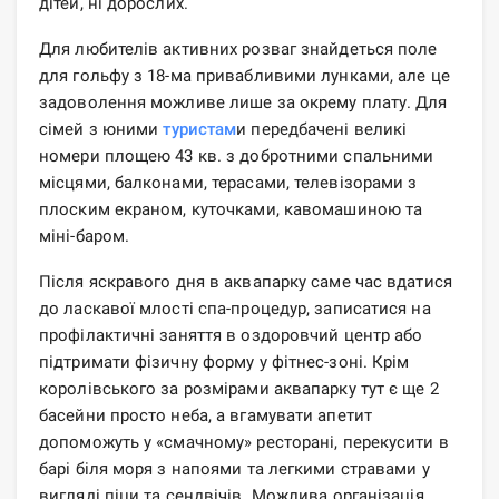
дітей, ні дорослих.
Для любителів активних розваг знайдеться поле
для гольфу з 18-ма привабливими лунками, але це
задоволення можливе лише за окрему плату. Для
сімей з юними
туристам
и передбачені великі
номери площею 43 кв. з добротними спальними
місцями, балконами, терасами, телевізорами з
плоским екраном, куточками, кавомашиною та
міні-баром.
Після яскравого дня в аквапарку саме час вдатися
до ласкавої млості спа-процедур, записатися на
профілактичні заняття в оздоровчий центр або
підтримати фізичну форму у фітнес-зоні. Крім
королівського за розмірами аквапарку тут є ще 2
басейни просто неба, а вгамувати апетит
допоможуть у «смачному» ресторані, перекусити в
барі біля моря з напоями та легкими стравами у
вигляді піци та сендвічів. Можлива організація