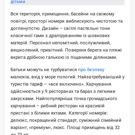
Вся територія, приміщення, басейни на свіжому
повітрі, просторі номери виблискують чистотою та
доглянутістю. Дизайн – світлі пастельні тони
класичної гами з драпіруванням із шовкових
матерій. Персонал непомітний, послужливий,
вишколений, привітний. Поверхня берега на пляжі
вкрита дрібною галькою із піщаними ділянками.
Батьки можуть не турбуватися
про безпеку
малюків, вхід у море пологий. Найзатребуваніший у
туристів тариф – «все включено». Харчування
здійснюється у 9 ресторанах та барах з легкими
закусками. Найпопулярніша точка громадського
харчування – рибний ресторан на красивій
пристані з білими яхтами. Категорії номерів:
делюкс, покращений стандарт, суміжний сімейний
варіант, «преміум», люкс. Площі приміщень від 32
до 73 кв.