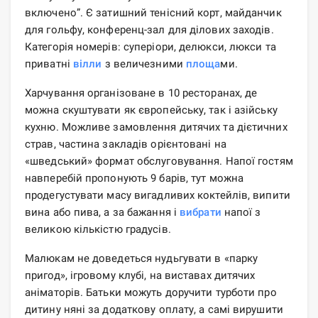
включено”. Є затишний тенісний корт, майданчик
для гольфу, конференц-зал для ділових заходів.
Категорія номерів: суперіори, делюкси, люкси та
приватні
вілли
з величезними
площа
ми.
Харчування організоване в 10 ресторанах, де
можна скуштувати як європейську, так і азійську
кухню. Можливе замовлення дитячих та дієтичних
страв, частина закладів орієнтовані на
«шведський» формат обслуговування. Напої гостям
навперебій пропонують 9 барів, тут можна
продегустувати масу вигадливих коктейлів, випити
вина або пива, а за бажання і
вибрати
напої з
великою кількістю градусів.
Малюкам не доведеться нудьгувати в «парку
пригод», ігровому клубі, на виставах дитячих
аніматорів. Батьки можуть доручити турботи про
дитину няні за додаткову оплату, а самі вирушити