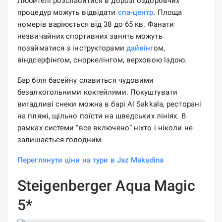
Любителі розслабитися в дорозі оздоровчих
процедур можуть відвідати
спа-центр
. Площа
номерів варіюється від 38 до 65 кв. Фанати
незвичайних спортивних занять можуть
позайматися з інструкторами
дайвінг
ом,
віндсерфінгом, сноркелінгом, верховою їздою.
Бар біля басейну славиться чудовими
безалкогольними коктейлями. Покуштувати
вигадливі снеки можна в барі Al Sakkala, ресторані
на пляжі, щільно поїсти на шведських лініях. В
рамках системи “все включено” ніхто і ніколи не
залишається голодним.
Переглянути ціни на тури в Jaz Makadina
Steigenberger Aqua Magic
5*