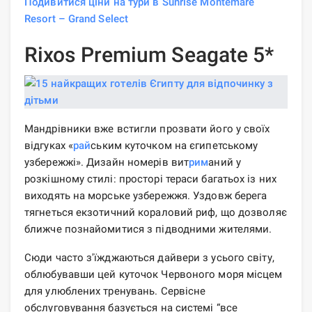
Подивитися ціни на тури в Sunrise Montemare
Resort – Grand Select
Rixos Premium Seagate 5*
Мандрівники вже встигли прозвати його у своїх
відгуках «
рай
ським куточком на єгипетському
узбережжі». Дизайн номерів вит
рим
аний у
розкішному стилі: просторі тераси багатьох із них
виходять на морське узбережжя. Уздовж берега
тягнеться екзотичний кораловий риф, що дозволяє
ближче познайомитися з підводними жителями.
Сюди часто з'їжджаються дайвери з усього світу,
облюбувавши цей куточок Червоного моря місцем
для улюблених тренувань. Сервісне
обслуговування базується на системі “все