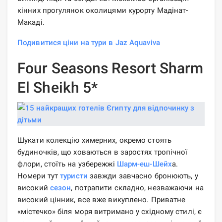
кінних прогулянок околицями курорту Мадінат-
Макаді.
Подивитися ціни на тури в Jaz Aquaviva
Four Seasons Resort Sharm
El Sheikh 5*
Шукати колекцію химерних, окремо стоять
будиночків, що ховаються в заростях тропічної
флори, стоїть на узбережжі
Шарм-еш-Шейх
а.
Номери тут
туристи
завжди завчасно бронюють, у
високий
сезон
, потрапити складно, незважаючи на
високий цінник, все вже викуплено. Приватне
«містечко» біля моря витримано у східному стилі, є