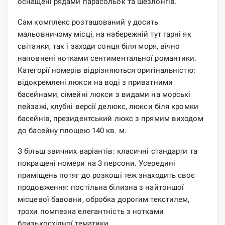
оснащені рядами парасольок та шезлонгів.
Сам комплекс розташований у досить
мальовничому місці, на набережній тут гарні як
світанки, так і заходи сонця біля моря, вічно
наповнені нотками сентиментальної романтики.
Категорії номерів відрізняються оригінальністю:
відокремлені люкси на воді з приватними
басейнами, сімейні люкси з видами на морські
пейзажі, клубні версії делюкс, люкси біля кромки
басейнів, президентський люкс з прямим виходом
до басейну площею 140 кв. м.
З більш звичних варіантів: класичні стандарти та
покращені номери на 3 персони. Усередині
приміщень потяг до розкоші теж знаходить своє
продовження: постільна білизна з найтоншої
місцевої бавовни, обробка дорогим текстилем,
трохи помпезна елегантність з нотками
близькосхідної тематики.