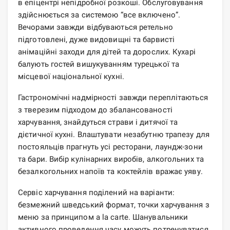
в епіцентрі непідробної розкоші. Обслуговування
здійснюється за системою “все включено”.
Вечорами завжди відбуваються ретельно
підготовлені, дуже видовищні та барвисті
анімаційні заходи для дітей та дорослих. Кухарі
балують гостей вишукуванням турецької та
місцевої національної кухні.
Гастрономічні надмірності завжди переплітаються
з тверезим підходом до збалансованості
харчування, знайдуться страви і дитячої та
дієтичної кухні. Влаштувати незабутню трапезу для
постояльців прагнуть усі ресторани, лаундж-зони
та бари. Вибір кулінарних виробів, алкогольних та
безалкогольних напоїв та коктейлів вражає уяву.
Сервіс харчування поділений на варіанти:
безмежний шведський формат, точки харчування з
меню за принципом a la carte. Шанувальники
активного проведення часу можуть потренуватися