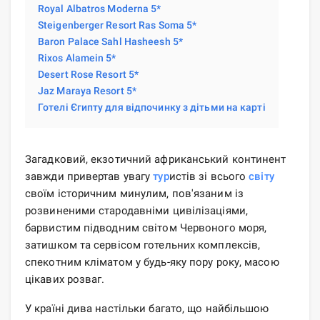
Royal Albatros Moderna 5*
Steigenberger Resort Ras Soma 5*
Baron Palace Sahl Hasheesh 5*
Rixos Alamein 5*
Desert Rose Resort 5*
Jaz Maraya Resort 5*
Готелі Єгипту для відпочинку з дітьми на карті
Загадковий, екзотичний африканський континент
завжди привертав увагу
тур
истів зі всього
світу
своїм історичним минулим, пов'язаним із
розвиненими стародавніми цивілізаціями,
барвистим підводним світом Червоного моря,
затишком та сервісом готельних комплексів,
спекотним кліматом у будь-яку пору року, масою
цікавих розваг.
У країні дива настільки багато, що найбільшою