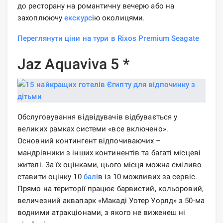
до ресторану на романтичну вечерю або на
захоплюючу
екскурс
ію околицями.
Переглянути ціни на тури в Rixos Premium Seagate
Jaz Aquaviva 5 *
Обслуговування відвідувачів відбувається у
великих рамках системи «все включено».
Основний контингент відпочиваючих –
мандрівники з інших континентів та багаті місцеві
жителі. За їх оцінками, цього місця можна сміливо
ставити оцінку 10
балі
в із 10 можливих за сервіс.
Прямо на території працює барвистий, кольоровий,
величезний аквапарк «Макаді Уотер Уорлд» з 50-ма
водними атракціонами, з якого не виженеш ні