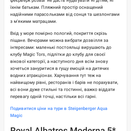
феєрверк розваг не дасть нудьгувати ні дітям, ні
їхнім батькам. Пляжний простір оснащений
надійними парасольками від сонця та шезлонгами
з м'якими матрацами.
Вхід у море помірно пологий, покриття скрізь
піщане. Вечорами можна вибрати дозвілля за
інтересами: маленькі постояльці вирушають до
клубу Magic Tors, підлітки до клубу для своєї
вікової категорії, а наступного дня всім знову
хочеться зануритися в гущу емоцій на дитячих
водних атракціонах. Харчування тут теж на
найвищому рівні, ресторанів і барів не порахувати,
всі вони дуже стильні та гостинні, важко віддати
перевагу одній точці, настільки всі гарні.
Подивитися ціни на тури в Steigenberger Aqua
Magic
Royal Albatros Moderna 5*