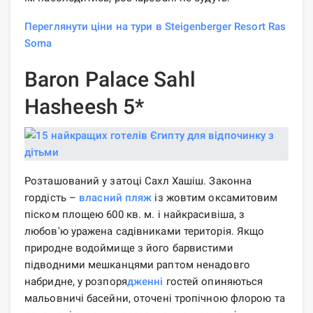
Переглянути ціни на тури в Steigenberger Resort Ras
Soma
Baron Palace Sahl
Hasheesh 5*
Розташований у затоці Сахл Хашіш. Законна
гордість –
власний пляж
із жовтим оксамитовим
піском площею 600 кв. м. і найкрасивіша, з
любов'ю уражена садівниками територія. Якщо
природне водоймище з його барвистими
підводними мешканцями раптом ненадовго
набридне, у розпоря
дженні
гостей опиняються
мальовничі басейни, оточені тропічною флорою та