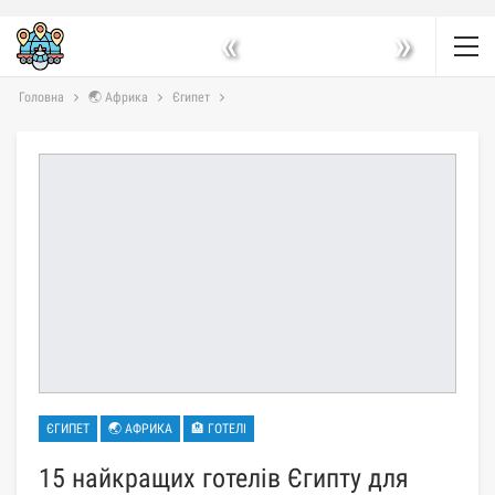
«
»
Головна
🌏 Африка
Єгипет
ЄГИПЕТ
🌏 АФРИКА
🏨 ГОТЕЛІ
15 найкращих готелів Єгипту для