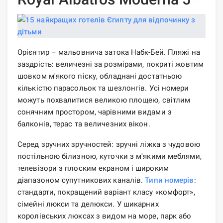
Орієнтир – мальовнича затока Набк-Бей. Пляжі на
заздрість: величезні за розмірами, покриті жовтим
шовком м'якого піску, обладнані достатньою
кількістю парасольок та шезлонгів. Усі номери
можуть похвалитися великою площею, світлим
сонячним простором, чарівними видами з
балконів, терас та величезних вікон.
Серед зручних зручностей: зручні ліжка з чудовою
постільною білизною, куточки з м'якими меблями,
телевізори з плоским екраном і широким
діапазоном супутникових каналів.
Типи номерів
:
стандарти, покращений варіант класу «комфорт»,
сімейні люкси та делюкси. У шикарних
королівських люксах з видом на море, парк або