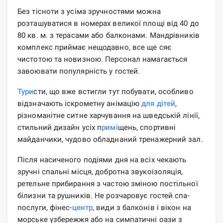
Без тісноти з усіма зручностями можна
розташуватися в номерах великої площі від 40 до
80 кв. м. з терасами або балконами. Мандрівників
комплекс приймає нещодавно, все ще сяє
чистотою та новизною. Персонал намагається
завоювати популярність у гостей.
Тури
сти, що вже встигли тут побувати, особливо
відзначають іскрометну анімацію
для дітей
,
різноманітне ситне харчування на шведській лінії,
стильний дизайн усіх п
римі
щень, спортивні
майданчики, чудово обладнаний тренажерний зал.
Після насиченого подіями дня на всіх чекають
зручні спальні місця, добротна звукоізоляція,
ретельне прибирання з частою зміною постільної
білизни та рушників. Не розчаровує гостей спа-
послуги, фінес-
центр
, види з балконів і вікон на
морське узбережжя або на симпатичні оази з