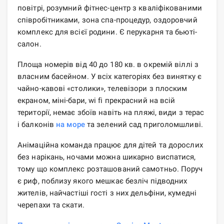
повітрі, розумний фітнес-центр з кваліфікованими
співробітниками, зона спа-процедур, оздоровчий
комплекс для всієї родини. Є перукарня та бьюті-
салон.
Площа номерів від 40 до 180 кв. в окремій віллі з
власним басейном. У всіх категоріях без винятку є
чайно-кавові «столики», телевізори з плоским
екраном, міні-бари, wi fi прекрасний на всій
території, немає збоїв навіть на пляжі, види з терас
і балконів
на море
та зелений сад приголомшливі.
Анімаційна команда працює для дітей та дорослих
без нарікань, ночами можна шикарно виспатися,
тому що комплекс розташований самотньо. Поруч
є риф, поблизу якого мешкає безліч підводних
жителів, найчастіші гості з них дельфіни, кумедні
черепахи та скати.