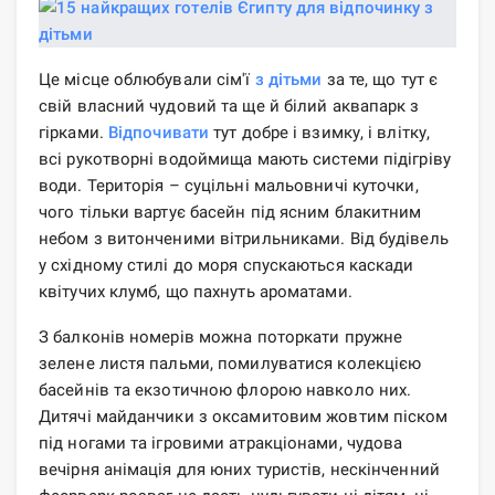
Це місце облюбували сім'ї
з дітьми
за те, що тут є
свій власний чудовий та ще й білий аквапарк з
гірками.
Відпочивати
тут добре і взимку, і влітку,
всі рукотворні водоймища мають системи підігріву
води. Територія – суцільні мальовничі куточки,
чого тільки вартує басейн під ясним блакитним
небом з витонченими вітрильниками. Від будівель
у східному стилі до моря спускаються каскади
квітучих клумб, що пахнуть ароматами.
З балконів номерів можна поторкати пружне
зелене листя пальми, помилуватися колекцією
басейнів та екзотичною флорою навколо них.
Дитячі майданчики з оксамитовим жовтим піском
під ногами та ігровими атракціонами, чудова
вечірня анімація для юних туристів, нескінченний