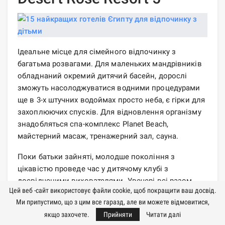
Ідеальне місце для сімейного відпочинку з
багатьма розвагами. Для маленьких мандрівників
обладнаний окремий дитячий басейн, дорослі
зможуть насолоджуватися водними процедурами
ще в 3-х штучних водоймах просто неба, є гірки для
захоплюючих спусків. Для відновлення організму
знадобляться спа-комплекс Planet Beach,
майстерний масаж, тренажерний зал, сауна.
Поки батьки зайняті, молодше покоління з
цікавістю проведе час у дитячому клубі з
досвідченими вихователями. Увечері всі разом
Цей веб -сайт використовує файли cookie, щоб покращити ваш досвід.
точно отримають масу вражень від задерикуватої
Ми припустимо, що з цим все гаразд, але ви можете відмовитися,
анімації. Типи номерів вражають різноманітністю
якщо захочете.
Прийняти
Читати далі
та можливостями: стандарти, клубні люкси, вілли,