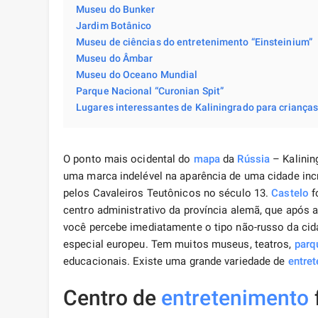
Museu do Bunker
Jardim Botânico
Museu de ciências do entretenimento “Einsteinium”
Museu do Âmbar
Museu do Oceano Mundial
Parque Nacional “Curonian Spit”
Lugares interessantes de Kaliningrado para criança
O ponto mais ocidental do
mapa
da
Rússia
– Kalinin
uma marca indelével na aparência de uma cidade incr
pelos Cavaleiros Teutônicos no século 13.
Castelo
f
centro administrativo da província alemã, que após a
você percebe imediatamente o tipo não-russo da cida
especial europeu. Tem muitos museus, teatros,
parq
educacionais. Existe uma grande variedade de
entre
Centro de
entretenimento