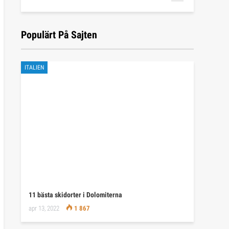
Populärt På Sajten
ITALIEN
11 bästa skidorter i Dolomiterna
apr 13, 2022
1 867