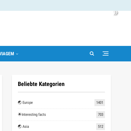
»
VIAGEM
Beliebte Kategorien
🌏 Europe
1401
🌟Interesting facts
703
🌏 Asia
512