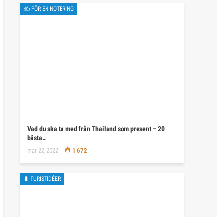
✍ FÖR EN NOTERING
Vad du ska ta med från Thailand som present – 20
bästa…
mar 22, 2022
1 672
🧳 TURISTIDÉER