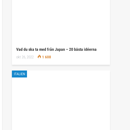
Vad du ska ta med från Japan – 20 bästa idéerna
okt 26, 2022
1 608
ITALIEN