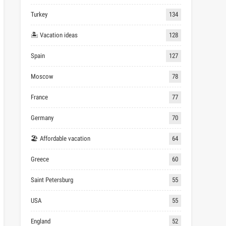
Turkey
134
🏝 Vacation ideas
128
Spain
127
Moscow
78
France
77
Germany
70
🏖 Affordable vacation
64
Greece
60
Saint Petersburg
55
USA
55
England
52