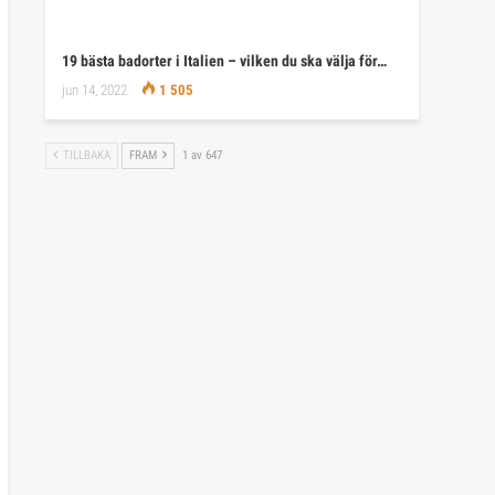
19 bästa badorter i Italien – vilken du ska välja för…
jun 14, 2022
1 505
TILLBAKA
FRAM
1 av 647