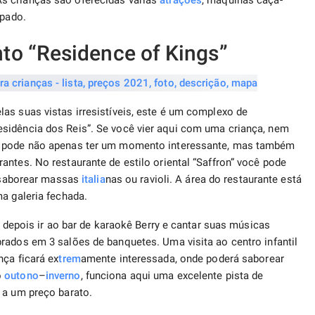
s crianças são oferecidas várias
atrações
, máquinas caça-
ipado.
to “Residence of Kings”
as suas vistas irresistíveis, este é um complexo de
sidência dos Reis”. Se você vier aqui com uma criança, nem
cê pode não apenas ter um momento interessante, mas também
ntes. No restaurante de estilo oriental “Saffron” você pode
, saborear massas
italia
nas ou ravioli. A área do restaurante está
a galeria fechada.
e depois ir ao bar de karaokê Berry e cantar suas músicas
rados em 3 salões de banquetes. Uma visita ao centro infantil
nça ficará ex
trem
amente interessada, onde poderá saborear
o
outono
–
inverno
, funciona aqui uma excelente pista de
 a um preço barato.