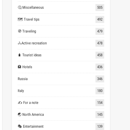
🤔 Miscellaneous
505
🗺 Travel tips
492
🧭 Traveling
479
🚴Active recreation
478
🧳 Tourist ideas
458
🏨 Hotels
436
Russia
346
Italy
180
✍ For a note
154
🌏 North America
145
🎭 Entertainment
139