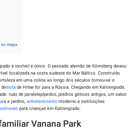
s no mapa
grado é incrível e único. O passado alemão de Könisberg deixou
ível localizada na costa sudeste do Mar Báltico. Construído
ortaleza em uma colina ao longo dos séculos tornou-se o
 der
rota
de Hitler foi para a Rússia. Chegando em Kaliningrado,
de: ruas de paralelepípedos, prédios góticos antigos, um sabor
ue
s e jardins,
entretenimento
moderno e instituições
tenimento
para crianças em Kaliningrado.
familiar Vanana Park