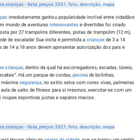
nças
imediatamente ganhou popularidade incrível entre cidadãos
m mundo de aventuras
interessantes
e divertidas foi criado
sta por 27 trampolins diferentes, pistas de trampolim (12 m),
e de escalada! Sua visita é permitida a
crianças
de 3 a 14
de 14 a 18 anos devem apresentar autorização dos pais e
ra crianças
, dentro da qual há escorregadores, escadas, túneis,
ecakes”. Há um parque de cordas,
piscina
de bolinhas,
 a máxima
segurança
, no estilo selva com cores vivas, palmeiras
aula de salto de fitness para si mesmos, exercitar-se com um
 é roupas esportivas justas e sapatos macios.
Quest House, abriu no
centro da cidade
, que se tornou um centro