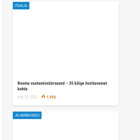
ITAALIA
Rooma vaatamisväärsused – 35 kõige huvitavamat
kohta
mai 23, 2022
1,988
✍ MÄRKUSEKS