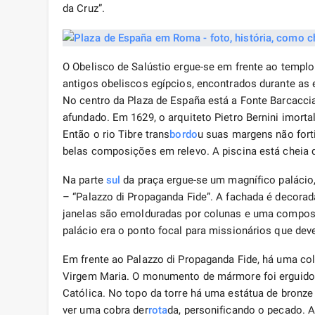
da Cruz”.
O Obelisco de Salústio ergue-se em frente ao templo
antigos obeliscos egípcios, encontrados durante as
No centro da Plaza de España está a Fonte Barcacci
afundado. Em 1629, o arquiteto Pietro Bernini imort
Então o rio Tibre trans
bordo
u suas margens não fort
belas composições em relevo. A piscina está cheia 
Na parte
sul
da praça ergue-se um magnífico palácio
– “Palazzo di Propaganda Fide”. A fachada é decora
janelas são emolduradas por colunas e uma compos
palácio era o ponto focal para missionários que de
Em frente ao Palazzo di Propaganda Fide, há uma c
Virgem Maria. O monumento de mármore foi erguido 
Católica. No topo da torre há uma estátua de bron
ver uma cobra der
rota
da, personificando o pecado. A