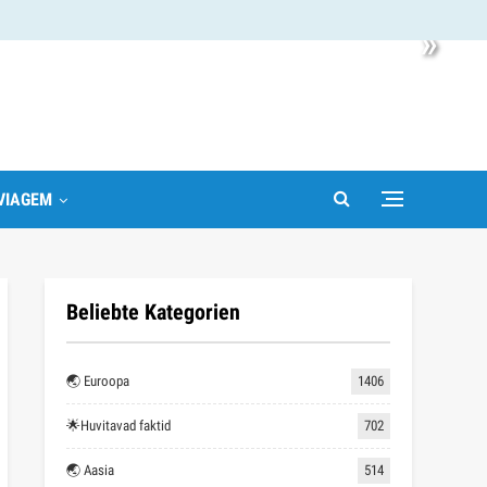
»
VIAGEM
Beliebte Kategorien
🌏 Euroopa
1406
🌟Huvitavad faktid
702
🌏 Aasia
514