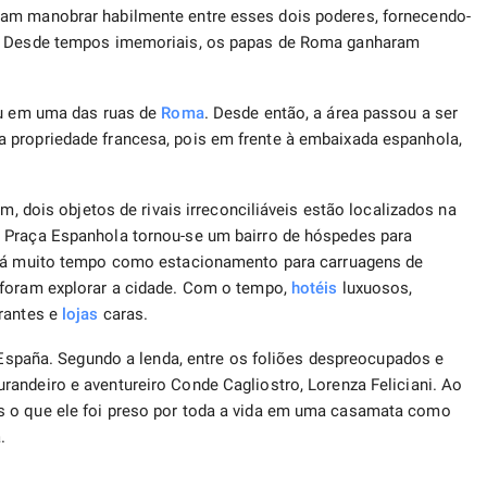
ram manobrar habilmente entre esses dois poderes, fornecendo-
é. Desde tempos imemoriais, os papas de Roma ganharam
giu em uma das ruas de
Roma
. Desde então, a área passou a ser
 propriedade francesa, pois em frente à embaixada espanhola,
.
m, dois objetos de rivais irreconciliáveis ​​estão localizados na
 Praça Espanhola tornou-se um bairro de hóspedes para
e há muito tempo como estacionamento para carruagens de
foram explorar a cidade. Com o tempo,
hotéis
luxuosos,
urantes e
lojas
caras.
 España. Segundo a lenda, entre os foliões despreocupados e
randeiro e aventureiro Conde Cagliostro, Lorenza Feliciani. Ao
s o que ele foi preso por toda a vida em uma casamata como
.