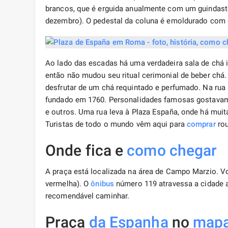
brancos, que é erguida anualmente com um guindast
dezembro). O pedestal da coluna é emoldurado com
Ao lado das escadas há uma verdadeira sala de chá 
então não mudou seu ritual cerimonial de beber chá. 
desfrutar de um chá requintado e perfumado. Na rua 
fundado em 1760. Personalidades famosas gostavam d
e outros. Uma rua leva à Plaza España, onde há muit
Turistas de todo o mundo vêm aqui para
comprar
rou
Onde fica e
como chegar
A praça está localizada na área de Campo Marzio. V
vermelha). O
ônibus
número 119 atravessa a cidade a
recomendável caminhar.
Praça
da Espanha
no
map