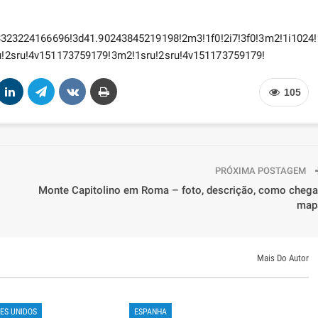
23224166696!3d41.90243845219198!2m3!1f0!2i7!3f0!3m2!1i1024
sru!4v151173759179!3m2!1sru!2sru!4v151173759179!
105
PRÓXIMA POSTAGEM
Monte Capitolino em Roma – foto, descrição, como chegar
map
Mais Do Autor
ES UNIDOS
ESPANHA