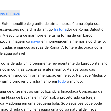
. Este monólito de granito de trinta metros é uma cópia dos
 escavações no jardim do antigo
historia
dor de Roma, Salústio.
a. A escultura de mármore é feita na forma de um barco
alizou a imagem do
navio
em homenagem à memória do dilúvio.
ificadas e inundou as ruas de Roma. A fonte é decorada com
de água potável.
, considerado um proeminente representante do barroco italiano
da com cornijas côncavas e até mesmo. As aberturas das
ição em arco com ornamentação em relevo. Na Idade Média, o
veriam promover o cristianismo em
todo
o mundo.
oluna de onze metros simbolizando a Imaculada Conceição da
na Plaza de España em 1854 sob o protetorado da Igreja
ze da Madonna em uma pequena bola. Sob seus pés você pode
 mão direita da mulher segura uma coroa natural de lírios