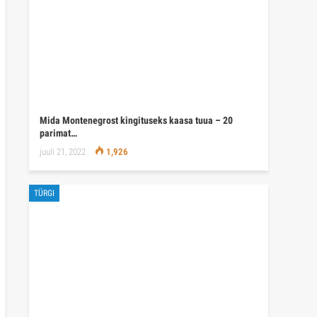
Mida Montenegrost kingituseks kaasa tuua – 20
parimat…
juuli 21, 2022
1,926
TÜRGI