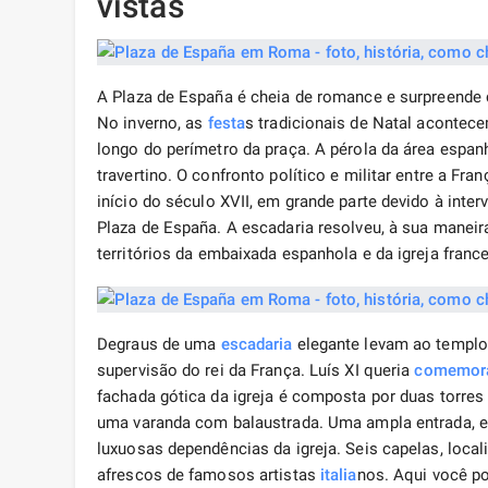
vistas
A Plaza de España é cheia de romance e surpreende 
No inverno, as
festa
s tradicionais de Natal acontec
longo do perímetro da praça. A pérola da área espa
travertino. O confronto político e militar entre a Fra
início do século XVII, em grande parte devido à int
Plaza de España. A escadaria resolveu, à sua maneira
territórios da embaixada espanhola e da igreja franc
Degraus de uma
escadaria
elegante levam ao templo 
supervisão do rei da França. Luís XI queria
comemor
fachada gótica da igreja é composta por duas torres
uma varanda com balaustrada. Uma ampla entrada, em
luxuosas dependências da igreja. Seis capelas, loc
afrescos de famosos artistas
italia
nos. Aqui você p