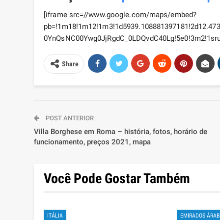
[iframe src=//www.google.com/maps/embed?
pb=!1m18!1m12!1m3!1d5939.108881397181!2d12.4733
0YnQsNC00Ywg0JjRgdC_0LDQvdC40Lg!5e0!3m2!1sru!2
Share
POST ANTERIOR
Villa Borghese em Roma – história, fotos, horário de
funcionamento, preços 2021, mapa
Você Pode Gostar Também
ITÁLIA
EMIRADOS ÁRAB