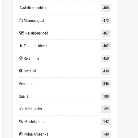
🚴Aktiivne puhkus
480
🤔 Mitmesugust
472
🗺 Reisinõuanded
467
🧳 Turistide ideed
462
🧭 Reisimine
450
🏨 Hotellid
438
Venemaa
346
Itaalia
180
✍ Märkuseks
159
🎭 Meelelahutus
142
🌏 Põhja-Ameerika
140