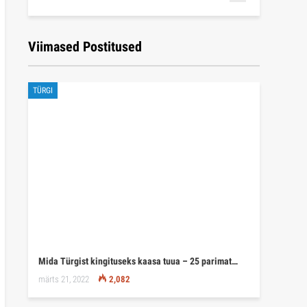
Viimased Postitused
TÜRGI
Mida Türgist kingituseks kaasa tuua – 25 parimat…
märts 21, 2022
2,082