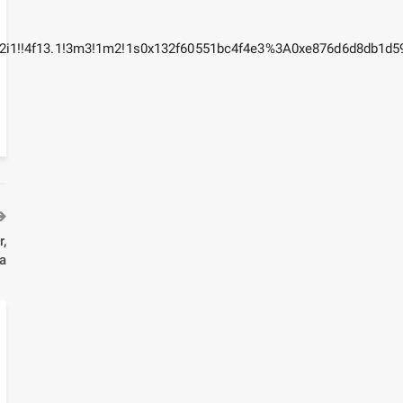
!2i1!!4f13.1!3m3!1m2!1s0x132f60551bc4f4e3%3A0xe876d6d8db1d5
,
a