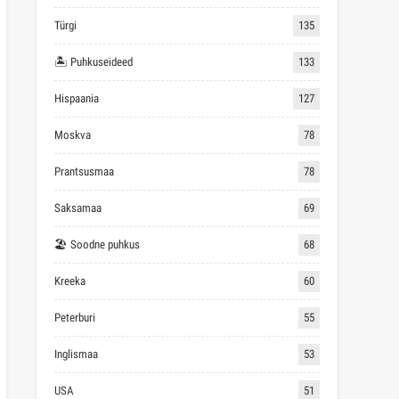
Türgi
135
🏝 Puhkuseideed
133
Hispaania
127
Moskva
78
Prantsusmaa
78
Saksamaa
69
🏖 Soodne puhkus
68
Kreeka
60
Peterburi
55
Inglismaa
53
USA
51