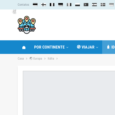
Contatos
«
POR CONTINENTE
🧭 VIAJAR
🧳 I
Casa
🌏 Europa
Itália