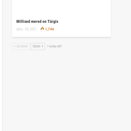
Millised mered on Türgis
dets. 18, 2021
1,746
EELMINE
EDASI
1 kohta 647