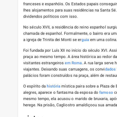
franceses e espanhóis. Os Estados papais consegui
lhes alojamentos para suas residências na Santa S
dividendos políticos com isso.
No século XVII, a residência do reino espanhol sur
chamada de espanhol. Formalmente, o bairro era uma
a igreja de Trinita dei Monti se er
guia
em uma colina
Foi fundada por Luís XII no início do século XVI. Assi
praça ao mesmo tempo. A área histórica ao redor da
visitantes estrangeiros
em Roma
. A rua larga serv
viajantes. Deixando suas carruagens, os convi
dados
palácios foram construídos na praça, além de resta
O espírito da
história
mística paira sobre a Plaza de
alegres, aparece o fantasma da esposa do
famoso
cu
mesmo tempo, ela acusou o marido de bruxaria, apó
herege. Na prisão, Cagliostro amaldiçoou sua amada