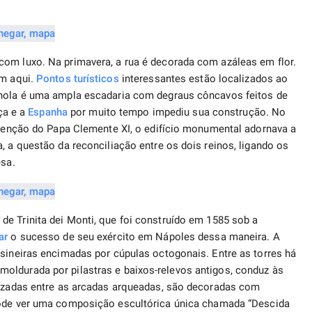
com luxo. Na primavera, a rua é decorada com azáleas em flor.
em aqui.
Pontos turísticos
interessantes estão localizados ao
nhola é uma ampla escadaria com degraus côncavos feitos de
nça e a
Espanha
por muito tempo impediu sua construção. No
ervenção do Papa Clemente XI, o edifício monumental adornava a
, a questão da reconciliação entre os dois reinos, ligando os
esa.
de Trinita dei Monti, que foi construído em 1585 sob a
ar
o sucesso de seu exército em Nápoles dessa maneira. A
 sineiras encimadas por cúpulas octogonais. Entre as torres há
oldurada por pilastras e baixos-relevos antigos, conduz às
alizadas entre as arcadas arqueadas, são decoradas com
ode ver uma composição escultórica única chamada “Descida